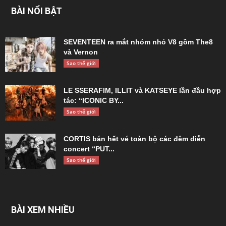
BÀI NỔI BẬT
SEVENTEEN ra mắt nhóm nhỏ V8 gồm The8
và Vernon
Sao thế giới
LE SSERAFIM, ILLIT và KATSEYE lần đầu hợp
tác: “ICONIC BY...
Sao thế giới
CORTIS bán hết vé toàn bộ các đêm diễn
concert “PUT...
Sao thế giới
BÀI XEM NHIỀU