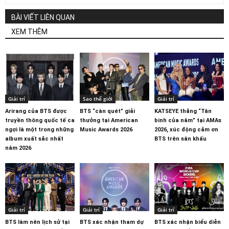
BÀI VIẾT LIÊN QUAN
XEM THÊM
Giải trí
Sao thế giới
Giải trí
Arirang của BTS được
BTS “càn quét” giải
KATSEYE thắng “Tân
truyền thông quốc tế ca
thưởng tại American
binh của năm” tại AMAs
ngợi là một trong những
Music Awards 2026
2026, xúc động cảm ơn
album xuất sắc nhất
BTS trên sân khấu
năm 2026
Giải trí
Giải trí
Giải trí
BTS làm nên lịch sử tại
BTS xác nhận tham dự
BTS xác nhận biểu diễn