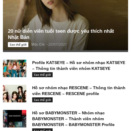
20 nữ diễn viên tuổi teen được yêu thích nhất
Nhật Bản
Mộc Chi
-
20/07/2021
Sao thế giới
Profile KATSEYE – Hồ sơ nhóm nhạc KATSEYE
– Thông tin thành viên nhóm KATSEYE
Sao thế giới
Hồ sơ nhóm nhạc RESCENE – Thông tin thành
viên RESCENE – RESCENE profile
Sao thế giới
Hồ sơ BABYMONSTER – Nhóm nhạc
BABYMONSTER – Thành viên nhóm
BABYMONSTER – BABYMONSTER Profile
Sao thế giới