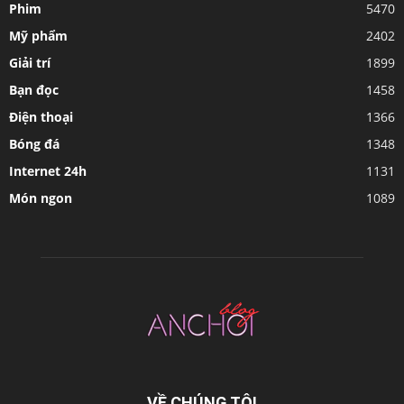
Phim
5470
Mỹ phẩm
2402
Giải trí
1899
Bạn đọc
1458
Điện thoại
1366
Bóng đá
1348
Internet 24h
1131
Món ngon
1089
VỀ CHÚNG TÔI