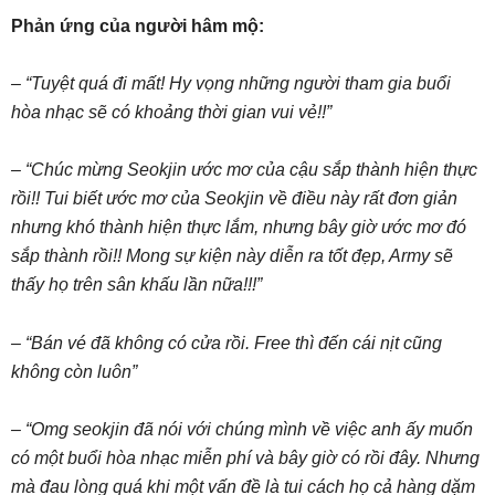
Phản ứng của người hâm mộ:
– “Tuyệt quá đi mất! Hy vọng những người tham gia buổi
hòa nhạc sẽ có khoảng thời gian vui vẻ!!”
– “Chúc mừng Seokjin ước mơ của cậu sắp thành hiện thực
rồi!! Tui biết ước mơ của Seokjin về điều này rất đơn giản
nhưng khó thành hiện thực lắm, nhưng bây giờ ước mơ đó
sắp thành rồi!! Mong sự kiện này diễn ra tốt đẹp, Army sẽ
thấy họ trên sân khấu lần nữa!!!”
– “Bán vé đã không có cửa rồi. Free thì đến cái nịt cũng
không còn luôn”
– “Omg seokjin đã nói với chúng mình về việc anh ấy muốn
có một buổi hòa nhạc miễn phí và bây giờ có rồi đây. Nhưng
mà đau lòng quá khi một vấn đề là tui cách họ cả hàng dặm