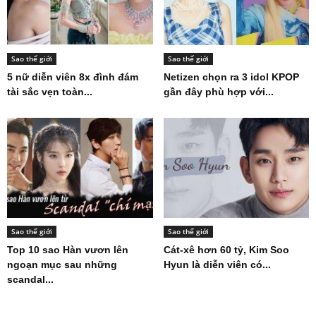
Sao thế giới
Sao thế giới
5 nữ diễn viên 8x đình đám
Netizen chọn ra 3 idol KPOP
tài sắc vẹn toàn...
gần đây phù hợp với...
Sao thế giới
Sao thế giới
Top 10 sao Hàn vươn lên
Cát-xê hơn 60 tỷ, Kim Soo
ngoạn mục sau những
Hyun là diễn viên có...
scandal...