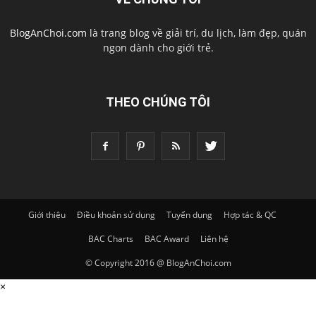
BlogAnChoi.com
là trang blog về giải trí, du lịch, làm đẹp, quán
ngon dành cho giới trẻ.
THEO CHÚNG TÔI
Giới thiệu
Điều khoản sử dụng
Tuyển dụng
Hợp tác & QC
BAC Charts
BAC Award
Liên hệ
© Copyright 2016 @ BlogAnChoi.com
×