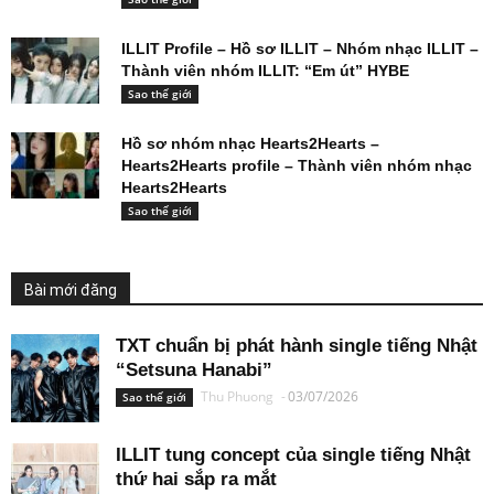
ILLIT Profile – Hồ sơ ILLIT – Nhóm nhạc ILLIT –
Thành viên nhóm ILLIT: “Em út” HYBE
Sao thế giới
Hồ sơ nhóm nhạc Hearts2Hearts –
Hearts2Hearts profile – Thành viên nhóm nhạc
Hearts2Hearts
Sao thế giới
Bài mới đăng
TXT chuẩn bị phát hành single tiếng Nhật
“Setsuna Hanabi”
Thu Phuong
-
03/07/2026
Sao thế giới
ILLIT tung concept của single tiếng Nhật
thứ hai sắp ra mắt