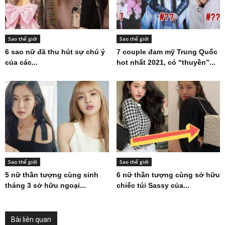
Sao thế giới
Sao thế giới
6 sao nữ đã thu hút sự chú ý
7 couple đam mỹ Trung Quốc
của các...
hot nhất 2021, có “thuyền”...
Sao thế giới
Sao thế giới
5 nữ thần tượng cùng sinh
6 nữ thần tượng cùng sở hữu
tháng 3 sở hữu ngoại...
chiếc túi Sassy của...
Bài liên quan