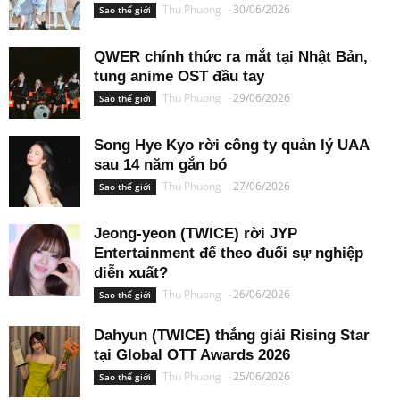
Thu Phuong
-
30/06/2026
Sao thế giới
QWER chính thức ra mắt tại Nhật Bản,
tung anime OST đầu tay
Thu Phuong
-
29/06/2026
Sao thế giới
Song Hye Kyo rời công ty quản lý UAA
sau 14 năm gắn bó
Thu Phuong
-
27/06/2026
Sao thế giới
Jeong-yeon (TWICE) rời JYP
Entertainment để theo đuổi sự nghiệp
diễn xuất?
Thu Phuong
-
26/06/2026
Sao thế giới
Dahyun (TWICE) thắng giải Rising Star
tại Global OTT Awards 2026
Thu Phuong
-
25/06/2026
Sao thế giới