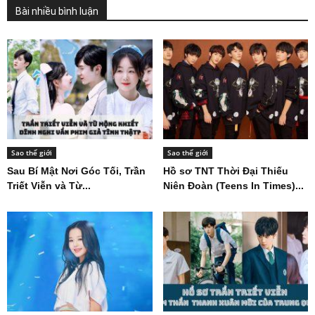
Bài nhiều bình luận
Sao thế giới
Sao thế giới
Sau Bí Mật Nơi Góc Tối, Trần
Hồ sơ TNT Thời Đại Thiếu
Triết Viễn và Từ...
Niên Đoàn (Teens In Times)...