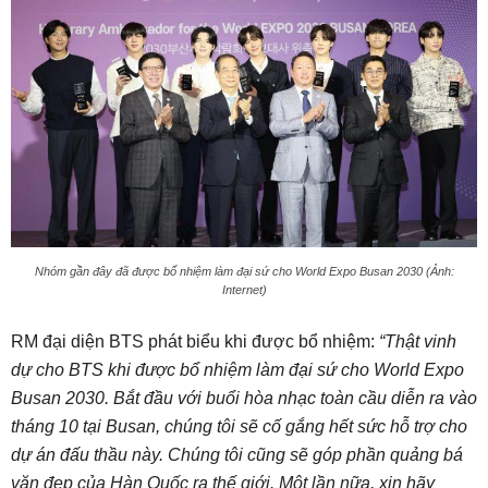
Nhóm gần đây đã được bổ nhiệm làm đại sứ cho World Expo Busan 2030 (Ảnh:
Internet)
RM đại diện BTS phát biểu khi được bổ nhiệm:
“Thật vinh
dự cho BTS khi được bổ nhiệm làm đại sứ cho World Expo
Busan 2030. Bắt đầu với buổi hòa nhạc toàn cầu diễn ra vào
tháng 10 tại Busan, chúng tôi sẽ cố gắng hết sức hỗ trợ cho
dự án đấu thầu này. Chúng tôi cũng sẽ góp phần quảng bá
văn đẹp của Hàn Quốc ra thế giới. Một lần nữa, xin hãy