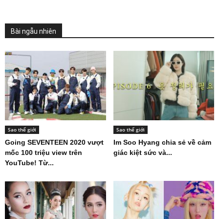
Bài ngẫu nhiên
Sao thế giới
Sao thế giới
Going SEVENTEEN 2020 vượt
Im Soo Hyang chia sẻ về cảm
mốc 100 triệu view trên
giác kiệt sức và...
YouTube! Từ...