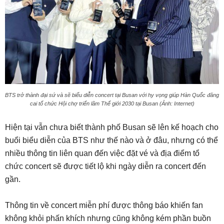
BTS trở thành đại sứ và sẽ biểu diễn concert tại Busan với hy vọng giúp Hàn Quốc đăng
cai tổ chức Hội chợ triển lãm Thế giới 2030 tại Busan (Ảnh: Internet)
Hiện tại vẫn chưa biết thành phố Busan sẽ lên kế hoạch cho
buổi biểu diễn của BTS như thế nào và ở đâu, nhưng có thể
nhiều thông tin liên quan đến việc đặt vé và địa điểm tổ
chức concert sẽ được tiết lộ khi ngày diễn ra concert đến
gần.
Thông tin về concert miễn phí được thông báo khiến fan
không khỏi phấn khích nhưng cũng không kém phần buồn