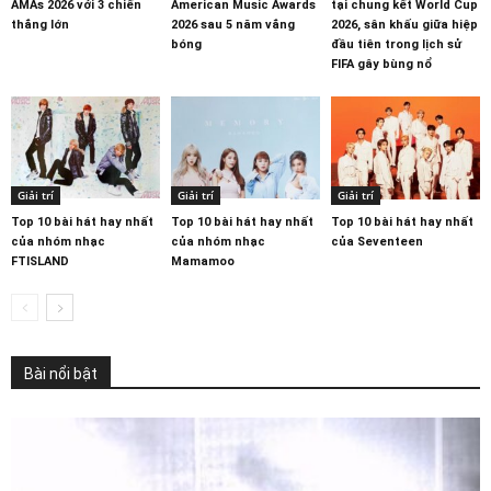
AMAs 2026 với 3 chiến
American Music Awards
tại chung kết World Cup
thắng lớn
2026 sau 5 năm vắng
2026, sân khấu giữa hiệp
bóng
đầu tiên trong lịch sử
FIFA gây bùng nổ
Giải trí
Giải trí
Giải trí
Top 10 bài hát hay nhất
Top 10 bài hát hay nhất
Top 10 bài hát hay nhất
của nhóm nhạc
của nhóm nhạc
của Seventeen
FTISLAND
Mamamoo
Bài nổi bật