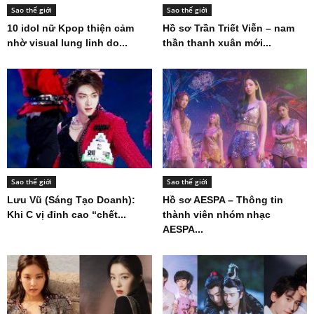
Sao thế giới
Sao thế giới
10 idol nữ Kpop thiện cảm
Hồ sơ Trần Triết Viễn – nam
nhờ visual lung linh do...
thần thanh xuân mới...
Sao thế giới
Sao thế giới
Lưu Vũ (Sáng Tạo Doanh):
Hồ sơ AESPA – Thông tin
Khi C vị đỉnh cao “chết...
thành viên nhóm nhạc
AESPA...