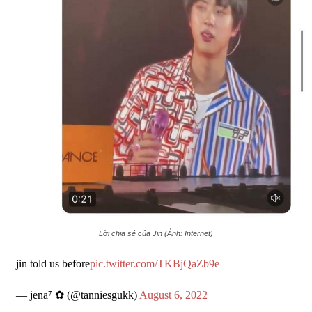
Lời chia sẻ của Jin (Ảnh: Internet)
jin told us before
pic.twitter.com/TKBjQaZb9e
— jena⁷ ✿ (@tanniesgukk)
August 6, 2022