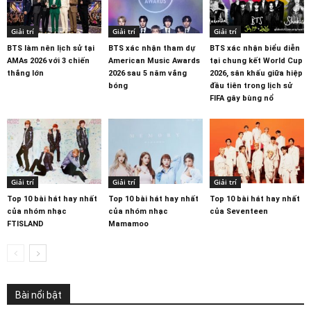
Giải trí
Giải trí
Giải trí
BTS làm nên lịch sử tại
BTS xác nhận tham dự
BTS xác nhận biểu diễn
AMAs 2026 với 3 chiến
American Music Awards
tại chung kết World Cup
thắng lớn
2026 sau 5 năm vắng
2026, sân khấu giữa hiệp
bóng
đầu tiên trong lịch sử
FIFA gây bùng nổ
Giải trí
Giải trí
Giải trí
Top 10 bài hát hay nhất
Top 10 bài hát hay nhất
Top 10 bài hát hay nhất
của nhóm nhạc
của nhóm nhạc
của Seventeen
FTISLAND
Mamamoo
Bài nổi bật