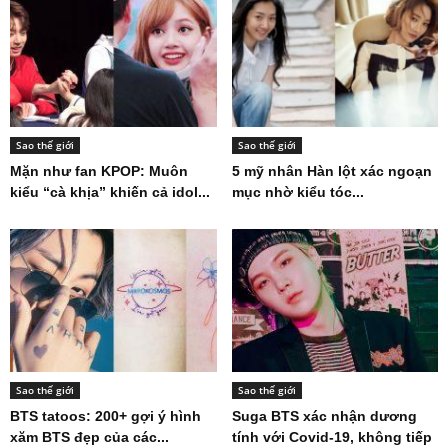
Sao thế giới
Sao thế giới
Mặn như fan KPOP: Muôn
5 mỹ nhân Hàn lột xác ngoạn
kiểu “cà khịa” khiến cả idol...
mục nhờ kiểu tóc...
Sao thế giới
Sao thế giới
BTS tatoos: 200+ gợi ý hình
Suga BTS xác nhận dương
xăm BTS đẹp của các...
tính với Covid-19, không tiếp