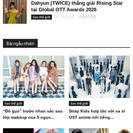
Dahyun (TWICE) thắng giải Rising Star
tại Global OTT Awards 2026
Thu Phuong
-
25/06/2026
Sao thế giới
Bài ngẫu nhiên
Sao thế giới
Sao thế giới
“Đổ gục” trước nhan sắc sau
Stray Kids hợp tác với ca sĩ
lớp makeup của 5 ngọc...
OST anime nổi tiếng...