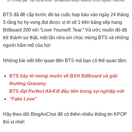
BTS nhận giải “Top Social Artist” tại Billboard Music Awards 2018.(Nguồn: Internet)
BTS đã đề cập trước đó tại cuộc họp báo vào ngày 24 tháng
5 rằng họ hy vọng đạt được vị trí số 1 trên bảng xếp hạng
Billboard 200 với “Love Yourself: Tear.” Và ước muốn đó đã
trở thành sự thật, một lần nữa xin chúc mừng BTS và những
người hâm mộ của họ!
Những bài viết liên quan đến BTS mà bạn có thể quan tâm:
BTS bày tỏ mong muốn về BXH Billboard và giải
thưởng Grammy
BTS đạt Perfect All-Kill đầu tiên trong sự nghiệp với
“Fake Love”
Hãy theo dõi BlogAnChoi để có thêm nhiều thông tin KPOP
thú vị nhé!