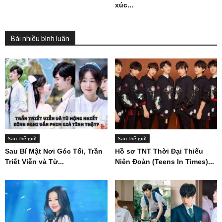
xúc...
Bài nhiều bình luận
Sao thế giới
Sao thế giới
Sau Bí Mật Nơi Góc Tối, Trần
Hồ sơ TNT Thời Đại Thiếu
Triết Viễn và Từ...
Niên Đoàn (Teens In Times)...