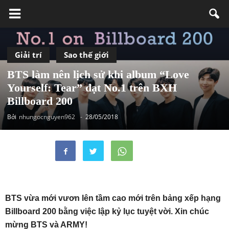
Giải trí
Sao thế giới
BTS làm nên lịch sử khi album “Love
Yourself: Tear” đạt No.1 trên BXH
Billboard 200
Bởi
nhungocnguyen962
-
28/05/2018
BTS vừa mới vươn lên tầm cao mới trên bảng xếp hạng
Billboard 200 bằng việc lập kỷ lục tuyệt vời. Xin chúc
mừng BTS và ARMY!