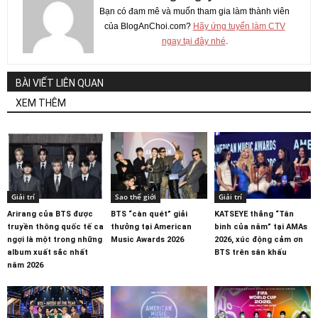
Bạn có đam mê và muốn tham gia làm thành viên
của BlogAnChoi.com?
Hãy ứng tuyển làm CTV
ngay tại đây nhé
.
BÀI VIẾT LIÊN QUAN
XEM THÊM
Giải trí
Sao thế giới
Giải trí
Arirang của BTS được
BTS “càn quét” giải
KATSEYE thắng “Tân
truyền thông quốc tế ca
thưởng tại American
binh của năm” tại AMAs
ngợi là một trong những
Music Awards 2026
2026, xúc động cảm ơn
album xuất sắc nhất
BTS trên sân khấu
năm 2026