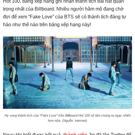
Hot 100, bảng xếp hạng ghi nhận thành tích bài hát quan
trọng nhất của Billboard. Nhiều người hâm mộ đang chờ
đợi để xem “Fake Love” của BTS sẽ có thành tích đáng tự
hào như thế nào trên bảng xếp hạng này!
Hy vọng thành tích của “Fake Love” trên Billboard Hot 100 sẽ làm chúng ta ngạc nhiên
hơn nữa. (Nguồn: Internet)
Ngay khi biết được kết quả,
thành viên
Jin đã lên Twitter để