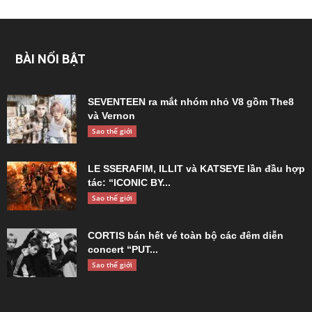
BÀI NỔI BẬT
SEVENTEEN ra mắt nhóm nhỏ V8 gồm The8
và Vernon
Sao thế giới
LE SSERAFIM, ILLIT và KATSEYE lần đầu hợp
tác: “ICONIC BY...
Sao thế giới
CORTIS bán hết vé toàn bộ các đêm diễn
concert “PUT...
Sao thế giới