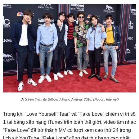
BTS trên thảm đỏ Billboard Music Awards 2018. (Nguồn: Internet)
Trong khi “Love Yourself: Tear” và “Fake Love” chiếm vị trí số
1 tại bảng xếp hạng iTunes trên toàn thế giới, video âm nhạc
“Fake Love” đã trở thành MV có lượt xem cao thứ 24 trong
lịch sử YouTube. “Fake Love” cũng đạt thứ hạng cao nhất