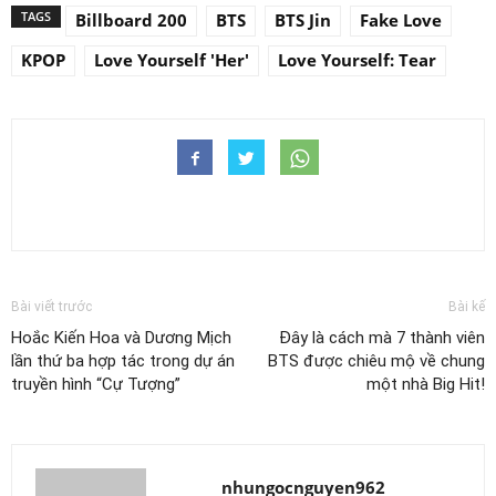
TAGS
Billboard 200
BTS
BTS Jin
Fake Love
KPOP
Love Yourself 'Her'
Love Yourself: Tear
Bài viết trước
Bài kế
Hoắc Kiến Hoa và Dương Mịch
Đây là cách mà 7 thành viên
lần thứ ba hợp tác trong dự án
BTS được chiêu mộ về chung
truyền hình “Cự Tượng”
một nhà Big Hit!
nhungocnguyen962