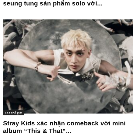
seung tung sản phẩm solo với...
Sao thế giới
Stray Kids xác nhận comeback với mini
album “This & That”...