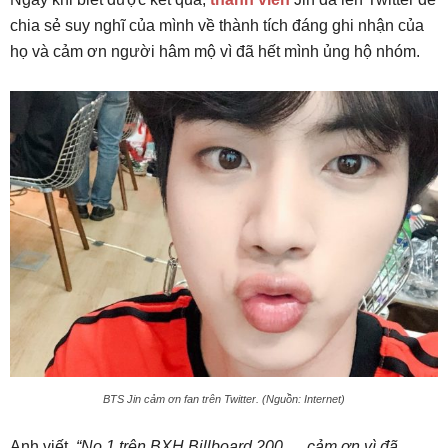
chia sẻ suy nghĩ của mình về thành tích đáng ghi nhận của
họ và cảm ơn người hâm mộ vì đã hết mình ủng hộ nhóm.
BTS Jin cảm ơn fan trên Twitter. (Nguồn: Internet)
Anh viết,
“No.1 trên BXH Billboard 200 … cảm ơn vì đã