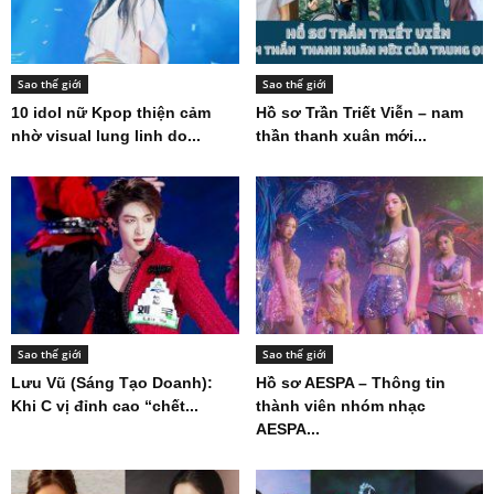
Sao thế giới
Sao thế giới
10 idol nữ Kpop thiện cảm
Hồ sơ Trần Triết Viễn – nam
nhờ visual lung linh do...
thần thanh xuân mới...
Sao thế giới
Sao thế giới
Lưu Vũ (Sáng Tạo Doanh):
Hồ sơ AESPA – Thông tin
Khi C vị đỉnh cao “chết...
thành viên nhóm nhạc
AESPA...