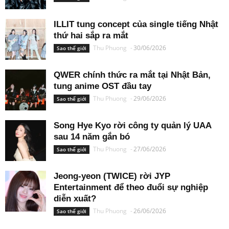
ILLIT tung concept của single tiếng Nhật
thứ hai sắp ra mắt
Thu Phuong
-
30/06/2026
Sao thế giới
QWER chính thức ra mắt tại Nhật Bản,
tung anime OST đầu tay
Thu Phuong
-
29/06/2026
Sao thế giới
Song Hye Kyo rời công ty quản lý UAA
sau 14 năm gắn bó
Thu Phuong
-
27/06/2026
Sao thế giới
Jeong-yeon (TWICE) rời JYP
Entertainment để theo đuổi sự nghiệp
diễn xuất?
Thu Phuong
-
26/06/2026
Sao thế giới