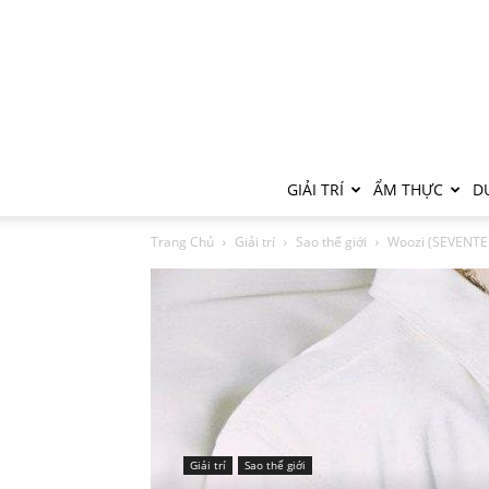
GIẢI TRÍ
ẨM THỰC
DU
Trang Chủ
Giải trí
Sao thế giới
Woozi (SEVENTEE
Giải trí
Sao thế giới