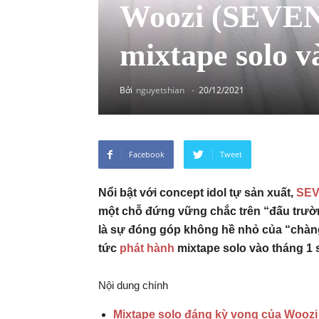
Woozi (SEVEN
mixtape solo v
Bởi
nguyetshian
-
20/12/2021
Facebook
Tweet
Nổi bật với concept idol tự sản xuất,
SEV
một chỗ đứng vững chắc trên “đấu trư
là sự đóng góp không hề nhỏ của “chàng
tức
phát hành
mixtape solo vào tháng 1 s
Nội dung chính
Mixtape solo đáng kỳ vọng của Woozi