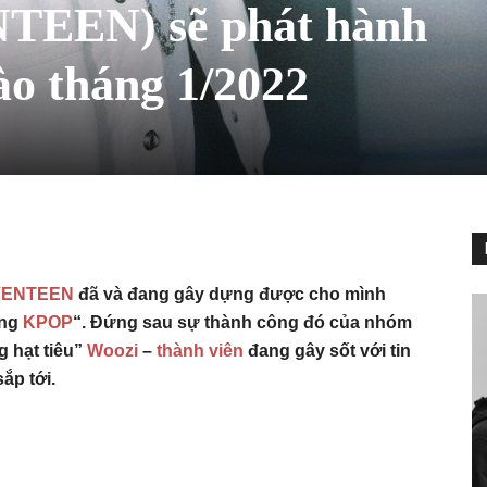
TEEN) sẽ phát hành
ào tháng 1/2022
ENTEEN
đã và đang gây dựng được cho mình
ờng
KPOP
“. Đứng sau sự thành công đó của nhóm
 hạt tiêu”
Woozi
–
thành viên
đang gây sốt với tin
ắp tới.