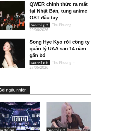
QWER chính thức ra mắt
tại Nhật Bản, tung anime
OST đầu tay
Thu Phuong
-
Sao thế giới
29/06/2026
Song Hye Kyo rời công ty
quản lý UAA sau 14 năm
gắn bó
Thu Phuong
-
Sao thế giới
27/06/2026
Bài ngẫu nhiên
ao thế giới
Sao thế giới