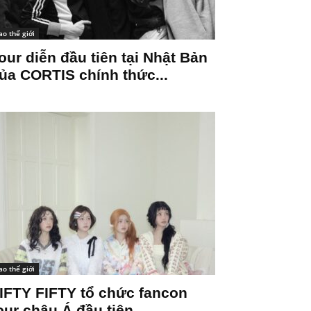
ao thế giới
our diễn đầu tiên tại Nhật Bản
ủa CORTIS chính thức...
ao thế giới
IFTY FIFTY tổ chức fancon
our châu Á đầu tiên