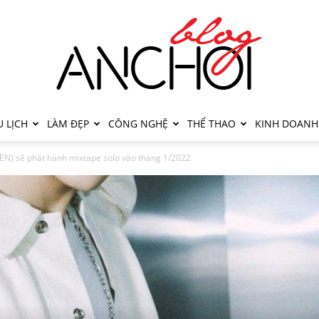
 LỊCH
LÀM ĐẸP
CÔNG NGHỆ
THỂ THAO
KINH DOANH
N) sẽ phát hành mixtape solo vào tháng 1/2022