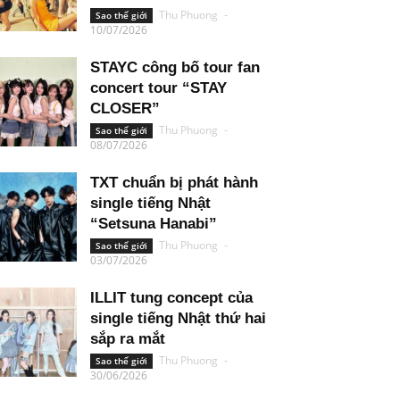
Thu Phuong
-
Sao thế giới
10/07/2026
STAYC công bố tour fan
concert tour “STAY
CLOSER”
Thu Phuong
-
Sao thế giới
08/07/2026
TXT chuẩn bị phát hành
single tiếng Nhật
“Setsuna Hanabi”
Thu Phuong
-
Sao thế giới
03/07/2026
ILLIT tung concept của
single tiếng Nhật thứ hai
sắp ra mắt
Thu Phuong
-
Sao thế giới
30/06/2026