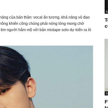
S
năng của bản thân: vocal ấn tượng, khả năng vũ đạo
T
o. Không khiến công chúng phải nóng lòng mong chờ
c
i tim người hâm mộ với bản mixtape solo dự kiến ra lò
S
F
t