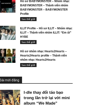
Hồ sơ BABYMONSTER – Nhóm nhạc
BABYMONSTER – Thành viên nhóm
BABYMONSTER – BABYMONSTER
Profile
Sao thế giới
ILLIT Profile – Hồ sơ ILLIT – Nhóm nhạc
ILLIT – Thành viên nhóm ILLIT: “Em út”
HYBE
Sao thế giới
Hồ sơ nhóm nhạc Hearts2Hearts –
Hearts2Hearts profile – Thành viên
nhóm nhạc Hearts2Hearts
Sao thế giới
Bài mới đăng
I-dle thay đổi táo bạo
trong lần trở lại với mini
album “We Made”