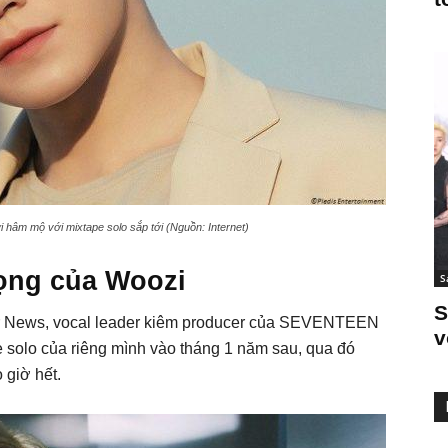
i hâm mộ với mixtape solo sắp tới (Nguồn: Internet)
vọng của Woozi
S
S
tar News, vocal leader kiêm producer của SEVENTEEN
v
e solo của riêng mình vào tháng 1 năm sau, qua đó
giờ hết.