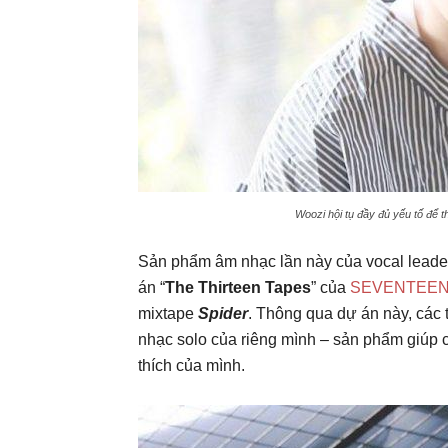
Woozi hội tụ đầy đủ yếu tố để t
Sản phẩm âm nhạc lần này của vocal leade
án “
The Thirteen Tapes
” của
SEVENTEE
mixtape
Spider
. Thông qua dự án này, các
nhạc solo của riêng mình – sản phẩm giúp c
thích của mình.