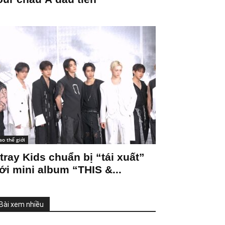
ao thế giới
tray Kids chuẩn bị “tái xuất”
ới mini album “THIS &...
Bài xem nhiều