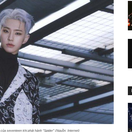
” của seventeen khi phát hành “Spider” (Nguồn: Internet)
S