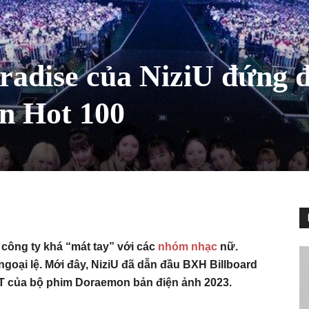
radise của NiziU đứng 
an Hot 100
 công ty khá “mát tay” với các
nhóm nhạc
nữ.
oại lệ. Mới đây, NiziU đã dẫn đầu BXH Billboard
ST của bộ phim Doraemon bản điện ảnh 2023.