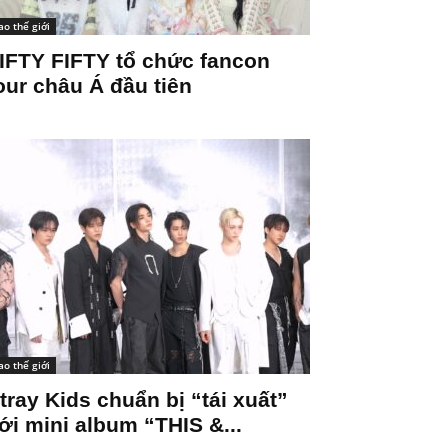
ao thế giới
IFTY FIFTY tổ chức fancon
our châu Á đầu tiên
ao thế giới
tray Kids chuẩn bị “tái xuất”
ới mini album “THIS &...