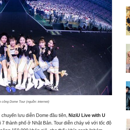
h công Dome Tour (nguồn: internet)
c chuyến lưu diễn Dome đầu tiên,
NiziU Live with U
ại 7 thành phố ở Nhật Bản. Tour diễn cháy vé với tốc độ