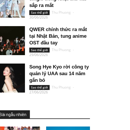
sắp ra mắt
Thu Phuong
-
Sao thế giới
30/06/2026
QWER chính thức ra mắt
tại Nhật Bản, tung anime
OST đầu tay
Thu Phuong
-
Sao thế giới
29/06/2026
Song Hye Kyo rời công ty
quản lý UAA sau 14 năm
gắn bó
Thu Phuong
-
Sao thế giới
27/06/2026
Bài ngẫu nhiên