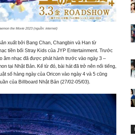
emon the Movie 2023 (nguồn: internet)
sản xuất bởi Bang Chan, Changbin và Han từ
c tiền bối Stray Kids của JYP Entertainment. Trước
deo âm nhạc đã được phát hành trước vào ngày 3 –
 tại Nhật Bản. Kể từ đó, bài hát đã trở nên nổi tiếng,
uật số hàng ngày của Oricon vào ngày 4 và 5 cũng
uần của Billboard Nhật Bản (27/02-05/03).