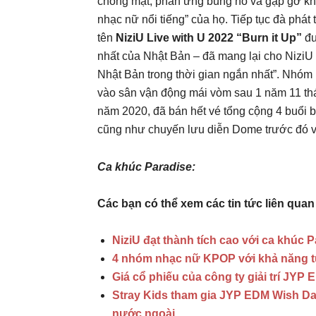
chóng mặt, phản ứng bùng nổ và gặp gỡ kh
nhạc nữ nổi tiếng” của họ. Tiếp tục đà phát
tên
NiziU Live with U 2022 “Burn it Up”
đư
nhất của Nhật Bản – đã mang lại cho NiziU
Nhật Bản trong thời gian ngắn nhất”. Nhó
vào sân vận động mái vòm sau 1 năm 11 thá
năm 2020, đã bán hết vé tổng cộng 4 buổi
cũng như chuyến lưu diễn Dome trước đó v
Ca khúc Paradise:
Các bạn có thể xem các tin tức liên quan 
NiziU đạt thành tích cao với ca khúc P
4 nhóm nhạc nữ KPOP với khả năng t
Giá cổ phiếu của công ty giải trí JYP 
Stray Kids tham gia JYP EDM Wish Da
nước ngoài