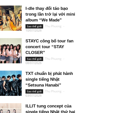
I-dle thay đổi táo bạo
trong lần trở lại với mini
album “We Made”
Thu Phuong
-
Sao thế giới
10/07/2026
STAYC công bố tour fan
concert tour “STAY
CLOSER”
Thu Phuong
-
Sao thế giới
08/07/2026
TXT chuẩn bị phát hành
single tiếng Nhật
“Setsuna Hanabi”
Thu Phuong
-
Sao thế giới
03/07/2026
ILLIT tung concept của
single tiếng Nhật thứ hai