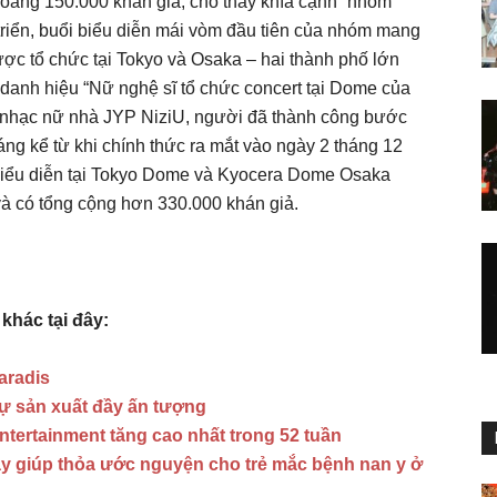
oảng 150.000 khán giả, cho thấy khía cạnh “nhóm
 triển, buổi biểu diễn mái vòm đầu tiên của nhóm mang
ợc tổ chức tại Tokyo và Osaka – hai thành phố lớn
 danh hiệu “Nữ nghệ sĩ tổ chức concert tại Dome của
m nhạc nữ nhà JYP NiziU, người đã thành công bước
ng kể từ khi chính thức ra mắt vào ngày 2 tháng 12
 biểu diễn tại Tokyo Dome và Kyocera Dome Osaka
à có tổng cộng hơn 330.000 khán giả.
khác tại đây:
aradis
ự sản xuất đầy ấn tượng
Entertainment tăng cao nhất trong 52 tuần
y giúp thỏa ước nguyện cho trẻ mắc bệnh nan y ở