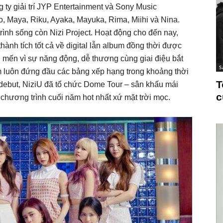
ty giải trí JYP Entertainment và Sony Music
o, Maya, Riku, Ayaka, Mayuka, Rima, Miihi và Nina.
nh sống còn Nizi Project. Hoạt động cho đến nay,
nh tích tốt cả về digital lẫn album đồng thời được
mến vì sự năng động, dễ thương cùng giai điệu bắt
S
m luôn đứng đầu các bảng xếp hạng trong khoảng thời
T
 debut, NiziU đã tổ chức Dome Tour – sân khấu mái
c
 chương trình cuối năm hot nhất xứ mặt trời mọc.