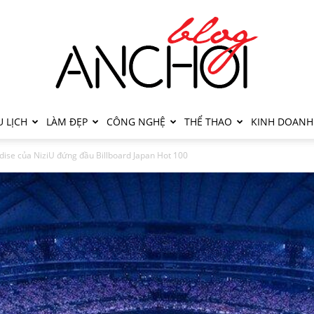
 LỊCH
LÀM ĐẸP
CÔNG NGHỆ
THỂ THAO
KINH DOANH
dise của NiziU đứng đầu Billboard Japan Hot 100