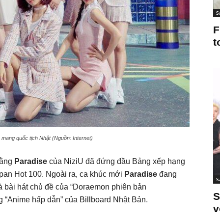
S
F
t
 mang quốc tịch Nhật (Nguồn: Internet)
rằng
Paradise
của NiziU đã đứng đầu Bảng xếp hạng
apan Hot 100. Ngoài ra, ca khúc mới
Paradise
đang
S
là bài hát chủ đề của “Doraemon phiên bản
S
 “Anime hấp dẫn” của Billboard Nhật Bản.
v