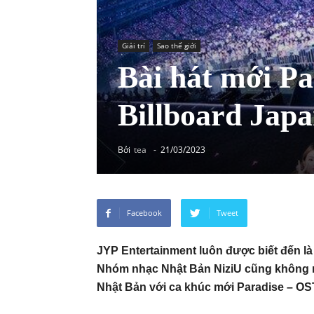
Giải trí
Sao thế giới
Bài hát mới Pa
Billboard Jap
Bởi
tea
-
21/03/2023
Facebook
Tweet
JYP Entertainment luôn được biết đến là
Nhóm nhạc Nhật Bản NiziU cũng không ng
Nhật Bản với ca khúc mới Paradise – O