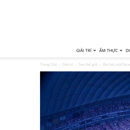
GIẢI TRÍ
ẨM THỰC
DU
Trang Chủ
Giải trí
Sao thế giới
Bài hát mới Para