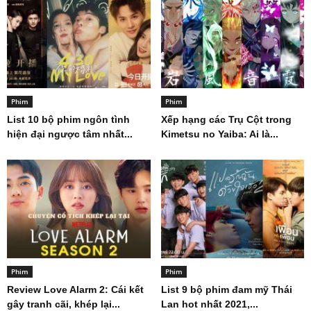
Phim
Phim
List 10 bộ phim ngôn tình
Xếp hạng các Trụ Cột trong
hiện đại ngược tâm nhất...
Kimetsu no Yaiba: Ai là...
Phim
Phim
Review Love Alarm 2: Cái kết
List 9 bộ phim đam mỹ Thái
gây tranh cãi, khép lại...
Lan hot nhất 2021,...