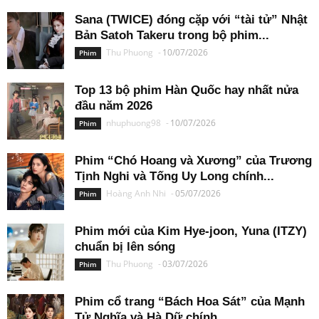
Sana (TWICE) đóng cặp với “tài tử” Nhật
Bản Satoh Takeru trong bộ phim...
Thu Phuong
-
10/07/2026
Phim
Top 13 bộ phim Hàn Quốc hay nhất nửa
đầu năm 2026
nhuphuong98
-
10/07/2026
Phim
Phim “Chó Hoang và Xương” của Trương
Tịnh Nghi và Tống Uy Long chính...
Hoàng Anh Nhi
-
05/07/2026
Phim
Phim mới của Kim Hye-joon, Yuna (ITZY)
chuẩn bị lên sóng
Thu Phuong
-
03/07/2026
Phim
Phim cổ trang “Bách Hoa Sát” của Mạnh
Tử Nghĩa và Hà Dữ chính...