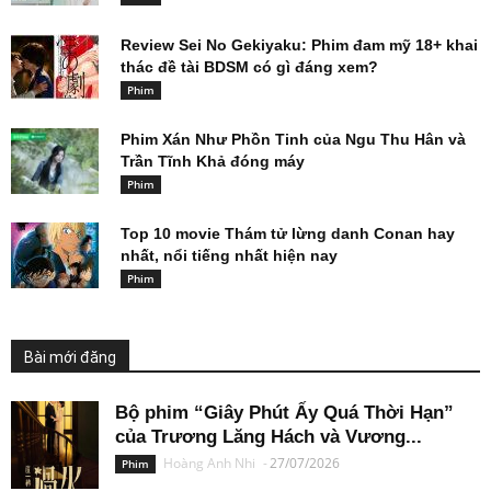
Review Sei No Gekiyaku: Phim đam mỹ 18+ khai
thác đề tài BDSM có gì đáng xem?
Phim
Phim Xán Như Phồn Tinh của Ngu Thu Hân và
Trần Tĩnh Khả đóng máy
Phim
Top 10 movie Thám tử lừng danh Conan hay
nhất, nổi tiếng nhất hiện nay
Phim
Bài mới đăng
Bộ phim “Giây Phút Ấy Quá Thời Hạn”
của Trương Lăng Hách và Vương...
Hoàng Anh Nhi
-
27/07/2026
Phim