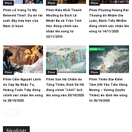
Phim
Phim
Phim
Phim cổ trang To My
Phim Kiêu Khởi Thanh
Phim Phượng Hoàng Đài
Beloved Thief: Dự án tái
Nhưỡng do Địch Lệ
Thượng do Nhậm Gia
xuất đầy hứa hẹn của
Nhiệt Ba và Trần Tinh
Luân, Bành Tiểu Nhiễm
Nam Ji-hyun
Húc đóng chính xác
đóng chính xác nhận lên
nhận lên sóng từ
sóng từ 14/11/2025
22/11/2015
Phim
Phim
Phim
Phim Cẩm Nguyệt Lệnh
Phim Sơn Hà Chẩm do
Phim Thiên Địa Kiếm
do Cáp Ny Khắc Tư,
Tống Thiến, Đinh Vũ Hề
Tâm (Hồ Yêu Tiểu Hồng
Hoàng Tuấn Tiệp đóng
đóng chính “chốt” lịch
Nương – Vương Quyền
chính xác nhận lên sóng
lên sóng vào 30/10/2025
Thiên) ấn định lên sóng
từ 28/10/2025
từ 25/10/2025
Bài nổi bật