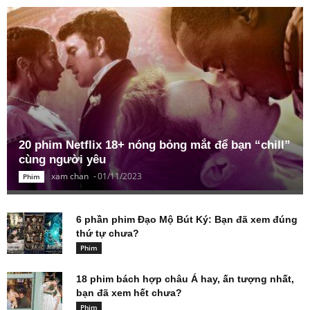
20 phim Netflix 18+ nóng bỏng mắt để bạn “chill”
cùng người yêu
xam chan
-
01/11/2023
Phim
6 phần phim Đạo Mộ Bút Ký: Bạn đã xem đúng
thứ tự chưa?
Phim
18 phim bách hợp châu Á hay, ấn tượng nhất,
bạn đã xem hết chưa?
Phim