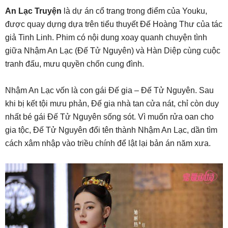
An Lạc Truyện
là dự án cổ trang trong điểm của Youku,
được quay dựng dựa trên tiểu thuyết Đế Hoàng Thư của tác
giả Tinh Linh. Phim có nội dung xoay quanh chuyện tình
giữa Nhậm An Lạc (Đế Tử Nguyên) và Hàn Diệp cùng cuộc
tranh đấu, mưu quyền chốn cung đình.
Nhậm An Lạc vốn là con gái Đế gia – Đế Tử Nguyên. Sau
khi bị kết tội mưu phản, Đế gia nhà tan cửa nát, chỉ còn duy
nhất bé gái Đế Tử Nguyên sống sót. Vì muốn rửa oan cho
gia tộc, Đế Tử Nguyên đổi tên thành Nhậm An Lạc, dần tìm
cách xâm nhập vào triều chính để lật lại bản án năm xưa.