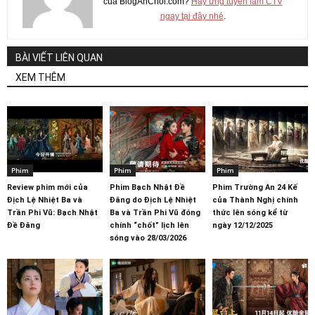
của BlogAnChoi.com?
Hãy ứng tuyển làm CTV
ngay tại đây nhé
.
BÀI VIẾT LIÊN QUAN
XEM THÊM
Phim
Phim
Phim
Review phim mới của
Phim Bạch Nhật Đề
Phim Trường An 24 Kế
Địch Lệ Nhiệt Ba và
Đăng do Địch Lệ Nhiệt
của Thành Nghị chính
Trần Phi Vũ: Bạch Nhật
Ba và Trần Phi Vũ đóng
thức lên sóng kể từ
Đề Đăng
chính “chốt” lịch lên
ngày 12/12/2025
sóng vào 28/03/2026