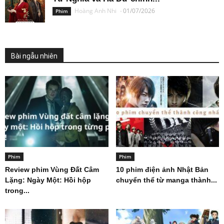
Hoàng Anh Nhi
-
01/07/2026
Phim
Bài ngẫu nhiên
Phim
Phim
Review phim Vùng Đất Câm
10 phim điện ảnh Nhật Bản
Lặng: Ngày Một: Hồi hộp
chuyển thể từ manga thành...
trong...