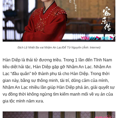
Địch Lệ Nhiệt Ba vai Nhậm An Lạc/Đế Tử Nguyên (Ảnh: Internet)
Hàn Diệp là thái tử đương triều. Trong 1 lần đến Tĩnh Nam
tiêu diệt hải tặc, Hàn Diệp gặp gỡ Nhậm An Lạc. Nhậm An
Lạc “đầu quân” trở thành phụ tá cho Hàn Diệp. Trong thời
gian này, bằng sự thông minh, tài trí, dũng cảm của mình,
Nhậm An Lạc nhiều lần giúp Hàn Diệp phá án, giải quyết sự
vụ đồng thời không ngừng tìm kiếm manh mối về vụ án của
gia tộc mình năm xưa.