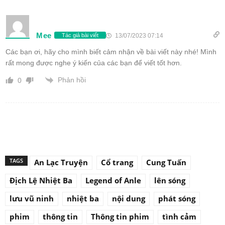
Mee
13/07/2023 07:14
Tác giả bài viết
Các bạn ơi, hãy cho mình biết cảm nhận về bài viết này nhé! Mình
rất mong được nghe ý kiến của các bạn để viết tốt hơn.
Phản hồi
0
TAGS
An Lạc Truyện
Cổ trang
Cung Tuấn
Địch Lệ Nhiệt Ba
Legend of Anle
lên sóng
lưu vũ ninh
nhiệt ba
nội dung
phát sóng
phim
thông tin
Thông tin phim
tình cảm