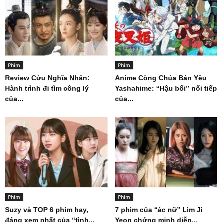
Phim
Phim
Review Cửu Nghĩa Nhân:
Anime Công Chúa Bán Yêu
Hành trình đi tìm công lý
Yashahime: “Hậu bối” nối tiếp
của...
của...
Phim
Phim
Suzy và TOP 6 phim hay,
7 phim của “ác nữ” Lim Ji
đáng xem nhất của “tình...
Yeon chứng minh diễn...