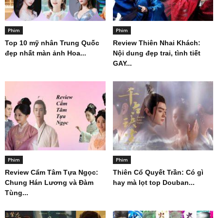
Phim
Phim
Top 10 mỹ nhân Trung Quốc
Review Thiên Nhai Khách:
đẹp nhất màn ảnh Hoa...
Nội dung đẹp trai, tình tiết
GAY...
Phim
Phim
Review Cẩm Tâm Tựa Ngọc:
Thiên Cổ Quyết Trần: Có gì
Chung Hán Lương và Đàm
hay mà lọt top Douban...
Tùng...