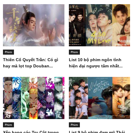
Phim
Phim
Thiên Cổ Quyết Trần: Có gì
List 10 bộ phim ngôn tình
hay mà lọt top Douban...
hiện đại ngược tâm nhất...
Phim
Phim
Xếp hạng các Trụ Cột trong
List 9 bộ phim đam mỹ Thái