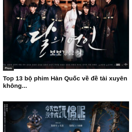
Phim
Top 13 bộ phim Hàn Quốc về đề tài xuyên
không...