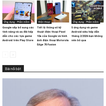
Ứng dụng - Phần mềm
Điện thoại
Ứng dụng - Phần mềm
Google sắp bổ sung các
Tiết lộ thông số kỹ
5 ứng dụng và game
tính năng và ưu đãi hấp
thuật điện thoại Pixel
Android siêu hấp dẫn
dẫn cho các tựa game
10a của Google và hình
tháng 2/2026 bạn không
Android trên Play Store
ảnh điện thoại Motorola
nên bỏ qua
Edge 70 Fusion
Bài nổi bật