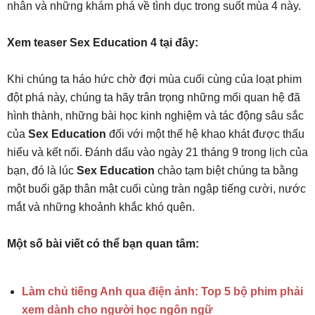
nhân và những khám phá về tình dục trong suốt mùa 4 này.
Xem teaser Sex Education 4 tại đây:
Khi chúng ta háo hức chờ đợi mùa cuối cùng của loạt phim
đột phá này, chúng ta hãy trân trọng những mối quan hệ đã
hình thành, những bài học kinh nghiệm và tác động sâu sắc
của
Sex Education
đối với một thế hệ khao khát được thấu
hiểu và kết nối. Đánh dấu vào ngày 21 tháng 9 trong lịch của
bạn, đó là lúc
Sex Education
chào tạm biệt chúng ta bằng
một buổi gặp thân mật cuối cùng tràn ngập tiếng cười, nước
mắt và những khoảnh khắc khó quên.
Một số bài viết có thể bạn quan tâm:
Làm chủ tiếng Anh qua điện ảnh: Top 5 bộ phim phải
xem dành cho người học ngôn ngữ