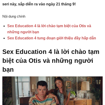
seri này, sắp diễn ra vào ngày 21 tháng 9!
Nội dung chính
Sex Education 4 là lời chào tạm biệt của Otis và
những người bạn
Sex Education 4 tung đoạn giới thiệu đầy hấp dẫn
Sex Education 4 là lời chào tạm
biệt của Otis và những người
bạn