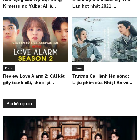
Kimetsu no Yaiba: Ai là...
Lan hot nhất 2021,...
Phim
Phim
Review Love Alarm 2: Cái kết
Trường Ca Hành lên sóng:
gây tranh cãi, khép lại...
Liệu phim của Nhiệt Ba và...
Bài liên quan