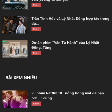
Phim
Trần Tinh Húc và Lý Nhất Đồng hợp tác trong
dự...
Phim
Dự án phim “Vân Tú Hành” của Lý Nhất
Đồng, Tăng...
Phim
BÀI XEM NHIỀU
20 phim Netflix 18+ nóng bỏng mắt để bạn
“chill” cùng...
Phim