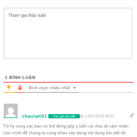
1
BÌNH LUẬN
Bình chọn nhiều nhất
chaulam01
11/07/2023 08:51
Tác giả bài viết
Tớ hy vọng các bạn có thể đóng góp ý kiến và chia sẻ cảm nhận
của mình để chúng ta cùng nhau xây dựng nội dung bài viết tốt