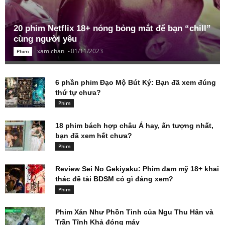
20 phim Netflix 18+ nóng bỏng mắt để bạn “chill”
cùng người yêu
xam chan
-
01/11/2023
Phim
6 phần phim Đạo Mộ Bút Ký: Bạn đã xem đúng
thứ tự chưa?
Phim
18 phim bách hợp châu Á hay, ấn tượng nhất,
bạn đã xem hết chưa?
Phim
Review Sei No Gekiyaku: Phim đam mỹ 18+ khai
thác đề tài BDSM có gì đáng xem?
Phim
Phim Xán Như Phồn Tinh của Ngu Thu Hân và
Trần Tĩnh Khả đóng máy