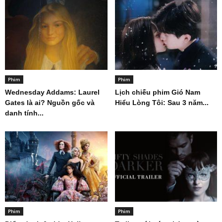
Phim
Phim
Wednesday Addams: Laurel
Lịch chiếu phim Gió Nam
Gates là ai? Nguồn gốc và
Hiểu Lòng Tôi: Sau 3 năm...
danh tính...
Phim
Phim