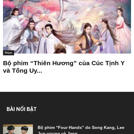
Phim
Bộ phim “Thiên Hương” của Cúc Tịnh Y
và Tống Uy...
BÀI NỔI BẬT
Bộ phim “Four Hands” do Song Kang, Lee
Jun-young và Jang...