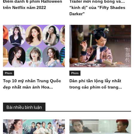
Điểm danh 6 phim Halloween
Trailer mới nóng bỏng và…
trên Netflix năm 2022
“kinh dị” của “Fifty Shades
Darker”
Phim
Phim
Top 10 mỹ nhân Trung Quốc
Dàn phi tần lộng lẫy nhất
đẹp nhất màn ảnh Hoa...
trong các phim cổ trang...
Bài nhiều bình luận