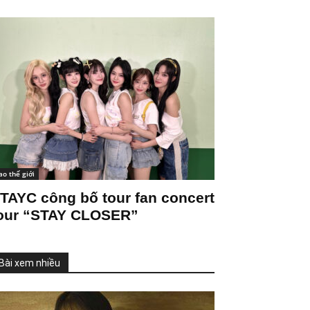
ao thế giới
TAYC công bố tour fan concert
our “STAY CLOSER”
Bài xem nhiều