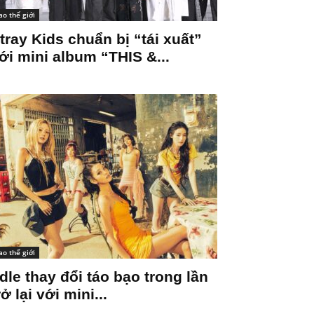
ao thế giới
tray Kids chuẩn bị “tái xuất”
ới mini album “THIS &...
ao thế giới
-dle thay đổi táo bạo trong lần
rở lại với mini...