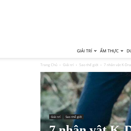
GIẢI TRÍ
ẨM THỰC
DU
Trang Chủ
Giải trí
Sao thế giới
7 nhân vật K-Dra
Giải trí
Sao thế giới
7 nhân vật K-