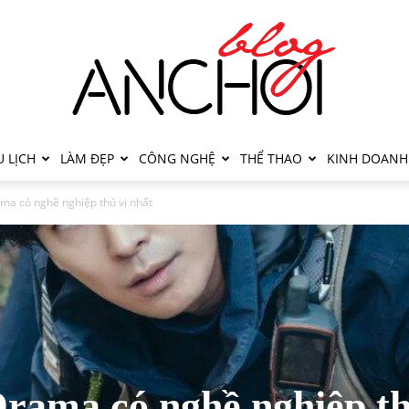
 LỊCH
LÀM ĐẸP
CÔNG NGHỆ
THỂ THAO
KINH DOANH
ma có nghề nghiệp thú vị nhất
Drama có nghề nghiệp t