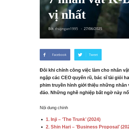
vị nhất
Bởi
thuyngan1995
-
27/06/2025
Facebook
Tweet
Đôi khi chính công việc làm cho nhân vậ
ngập các CEO quyến rũ, bác sĩ tài giỏi h
phim truyền hình giới thiệu những nhân
đáo. Những nghề nghiệp bất ngờ này nổ
Nội dung chính
1. Inji – ‘The Trunk’ (2024)
2. Shin Hari – ‘Business Proposal’ (20