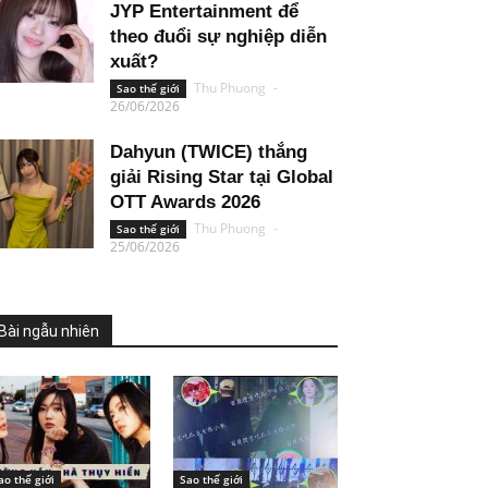
JYP Entertainment để
theo đuổi sự nghiệp diễn
xuất?
Thu Phuong
-
Sao thế giới
26/06/2026
Dahyun (TWICE) thắng
giải Rising Star tại Global
OTT Awards 2026
Thu Phuong
-
Sao thế giới
25/06/2026
Bài ngẫu nhiên
ao thế giới
Sao thế giới