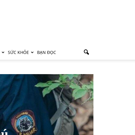
SỨC KHỎE
BẠN ĐỌC
hú