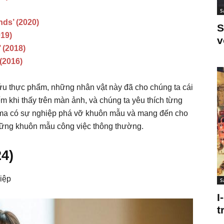
S
ds’ (2020)
S
019)
v
 (2018)
(2016)
ứu thực phẩm, những nhân vật này đã cho chúng ta cái
m khi thấy trên màn ảnh, và chúng ta yêu thích từng
rama có sự nghiệp phá vỡ khuôn mẫu và mang đến cho
 những khuôn mẫu công việc thông thường.
24)
iệp
S
I
t