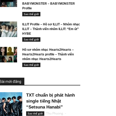
BABYMONSTER – BABYMONSTER
Profile
Sao thế giới
ILLIT Profile – Hồ sơ ILLIT – Nhóm nhạc
ILLIT – Thành viên nhóm ILLIT: “Em út”
HYBE
Sao thế giới
Hồ sơ nhóm nhạc Hearts2Hearts –
Hearts2Hearts profile – Thành viên
nhóm nhạc Hearts2Hearts
Sao thế giới
Bài mới đăng
TXT chuẩn bị phát hành
single tiếng Nhật
“Setsuna Hanabi”
Thu Phuong
-
Sao thế giới