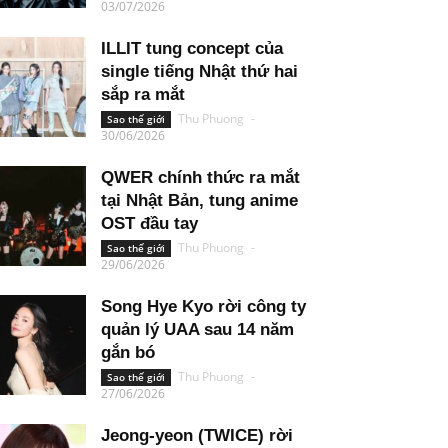
03/07/2026
ILLIT tung concept của
single tiếng Nhật thứ hai
sắp ra mắt
Thu Phuong
-
Sao thế giới
30/06/2026
QWER chính thức ra mắt
tại Nhật Bản, tung anime
OST đầu tay
Thu Phuong
-
Sao thế giới
29/06/2026
Song Hye Kyo rời công ty
quản lý UAA sau 14 năm
gắn bó
Thu Phuong
-
Sao thế giới
27/06/2026
Jeong-yeon (TWICE) rời