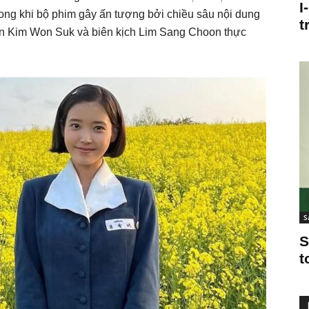
I
rong khi bộ phim gây ấn tượng bởi chiều sâu nội dung
t
diễn Kim Won Suk và biên kịch Lim Sang Choon thực
S
S
t