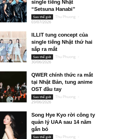
single tiếng Nhật
“Setsuna Hanabi”
Thu Phuong
-
Sao thế giới
03/07/2026
ILLIT tung concept của
single tiếng Nhật thứ hai
sắp ra mắt
Thu Phuong
-
Sao thế giới
30/06/2026
QWER chính thức ra mắt
tại Nhật Bản, tung anime
OST đầu tay
Thu Phuong
-
Sao thế giới
29/06/2026
Song Hye Kyo rời công ty
quản lý UAA sau 14 năm
gắn bó
Thu Phuong
-
Sao thế giới