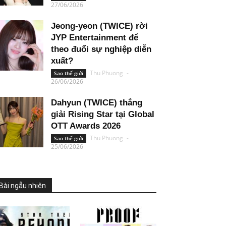
27/06/2026
Jeong-yeon (TWICE) rời
JYP Entertainment để
theo đuổi sự nghiệp diễn
xuất?
Thu Phuong
-
Sao thế giới
26/06/2026
Dahyun (TWICE) thắng
giải Rising Star tại Global
OTT Awards 2026
Thu Phuong
-
Sao thế giới
25/06/2026
Bài ngẫu nhiên