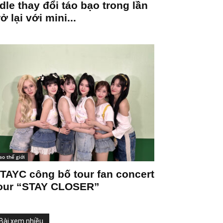
-dle thay đổi táo bạo trong lần
rở lại với mini...
ao thế giới
TAYC công bố tour fan concert
our “STAY CLOSER”
Bài xem nhiều