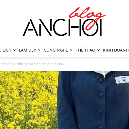
 LỊCH
LÀM ĐẸP
CÔNG NGHỆ
THỂ THAO
KINH DOANH
 màn ảnh: Những vai diễn đáng nhớ của...