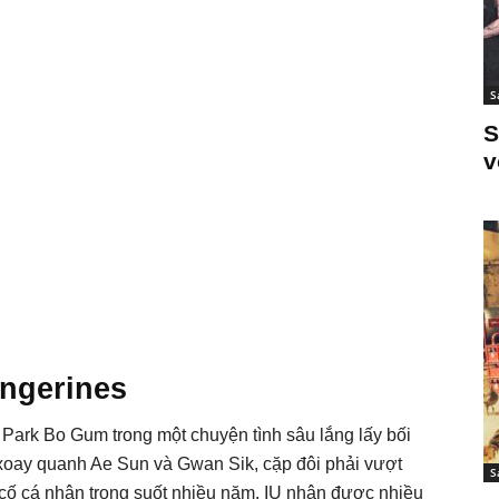
S
S
v
angerines
g Park Bo Gum trong một chuyện tình sâu lắng lấy bối
oay quanh Ae Sun và Gwan Sik, cặp đôi phải vượt
S
 cố cá nhân trong suốt nhiều năm. IU nhận được nhiều