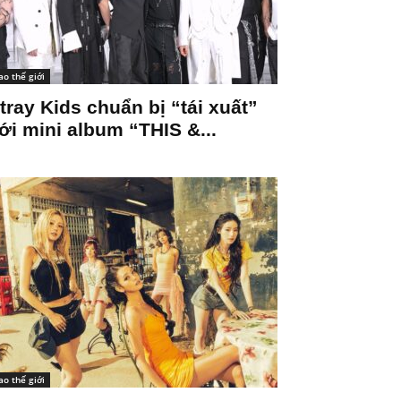
ao thế giới
tray Kids chuẩn bị “tái xuất”
ới mini album “THIS &...
ao thế giới