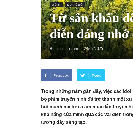
Giải trí
Sao thế giới
Từ sân khấu đ
diễn đáng nhớ 
Bởi
cookiecream
-
24/07/2025
Facebook
Tweet
Trong những năm gần đây, việc các idol 
bộ phim truyền hình đã trở thành một xu
hút mạnh mẽ từ cả âm nhạc lẫn truyền h
khả năng của mình qua các vai diễn tron
tưởng đầy sáng tạo.