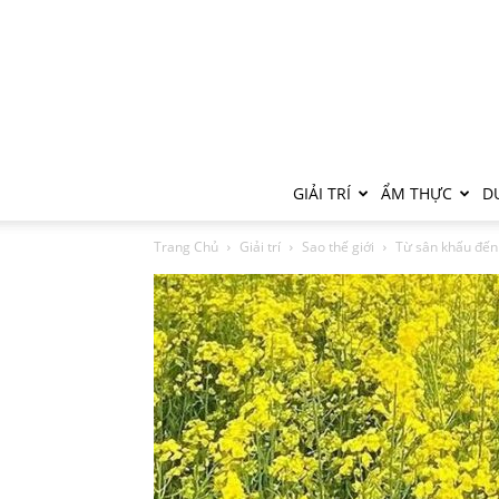
GIẢI TRÍ
ẨM THỰC
DU
Trang Chủ
Giải trí
Sao thế giới
Từ sân khấu đến