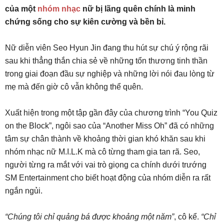
của một
nhóm nhạc
nữ bị lãng quên chính là minh
chứng sống cho sự kiên cường và bền bỉ.
Nữ diễn viên Seo Hyun Jin đang thu hút sự chú ý rộng rãi
sau khi thẳng thắn chia sẻ về những tổn thương tinh thần
trong giai đoạn đầu sự nghiệp và những lời nói đau lòng từ
mẹ mà đến giờ cô vẫn không thể quên.
Xuất hiện trong một tập gần đây của chương trình “You Quiz
on the Block”, ngôi sao của “Another Miss Oh” đã có những
tâm sự chân thành về khoảng thời gian khó khăn sau khi
nhóm nhạc nữ M.I.L.K mà cô từng tham gia tan rã. Seo,
người từng ra mắt với vai trò giọng ca chính dưới trướng
SM Entertainment cho biết hoạt động của nhóm diễn ra rất
ngắn ngủi.
“Chúng tôi chỉ quảng bá được khoảng một năm”
, cô kể.
“Chỉ