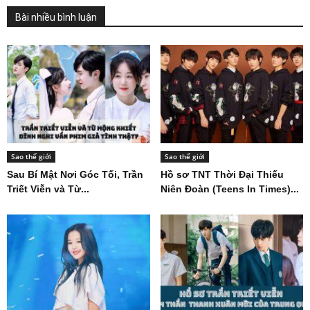
Bài nhiều bình luận
Sao thế giới
Sao thế giới
Sau Bí Mật Nơi Góc Tối, Trần
Hồ sơ TNT Thời Đại Thiếu
Triết Viễn và Từ...
Niên Đoàn (Teens In Times)...