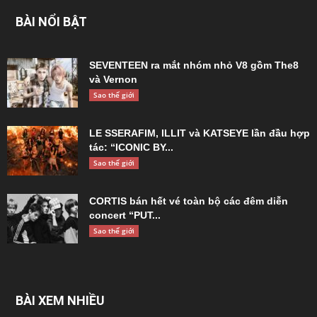
BÀI NỔI BẬT
SEVENTEEN ra mắt nhóm nhỏ V8 gồm The8
và Vernon
Sao thế giới
LE SSERAFIM, ILLIT và KATSEYE lần đầu hợp
tác: “ICONIC BY...
Sao thế giới
CORTIS bán hết vé toàn bộ các đêm diễn
concert “PUT...
Sao thế giới
BÀI XEM NHIỀU