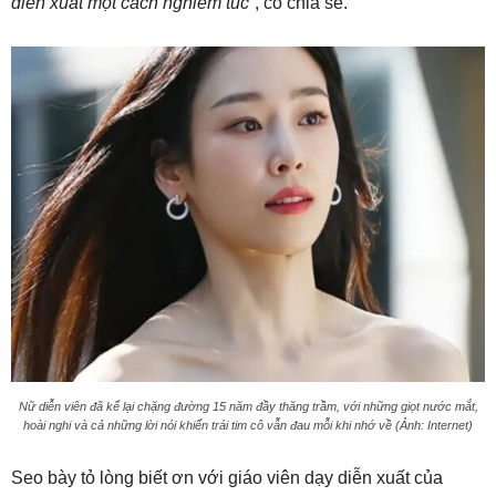
diễn xuất một cách nghiêm túc”
, cô chia sẻ.
Nữ diễn viên đã kể lại chặng đường 15 năm đầy thăng trầm, với những giọt nước mắt,
hoài nghi và cả những lời nói khiến trái tim cô vẫn đau mỗi khi nhớ về (Ảnh: Internet)
Seo bày tỏ lòng biết ơn với giáo viên dạy diễn xuất của