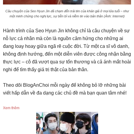
Câu chuyện của Seo Hyun Jin đã chạm đến trái tim của khán giả ở mọi lứa tuổi – như
một minh chứng cho nghị lực, sự bền bỉ và niềm tin vào bản thân (Ảnh: Internet)
Hành trình của Seo Hyun Jin không chỉ là câu chuyện về sự
nỗ lực cá nhân mà còn là nguồn cảm hứng cho những ai
đang loay hoay giữa ngã rẽ cuộc đời. Từ một ca sĩ vô danh,
không định hướng, đến một diễn viên được công nhận bằng
thực lực – cô đã vượt qua sự tổn thương và cả ánh mắt hoài
nghi để tìm thấy giá trị thật của bản thân.
Theo dõi BlogAnChoi mỗi ngày để không bỏ lỡ những bài
viết hấp dẫn về đa dạng các chủ đề mà bạn quan tâm nhé!
Xem thêm