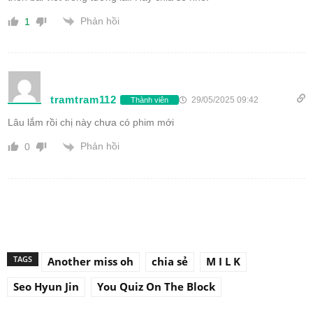
Phản hồi
1
tramtram112
29/05/2025 09:42
Thành viên
Lâu lắm rồi chị này chưa có phim mới
Phản hồi
0
TAGS
Another miss oh
chia sẻ
M I L K
Seo Hyun Jin
You Quiz On The Block