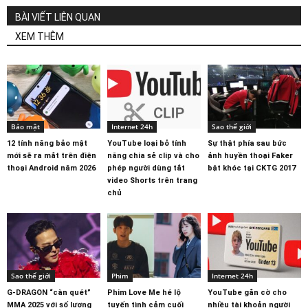
BÀI VIẾT LIÊN QUAN
XEM THÊM
Bảo mật
Internet 24h
Sao thế giới
12 tính năng bảo mật
YouTube loại bỏ tính
Sự thật phía sau bức
mới sẽ ra mắt trên điện
năng chia sẻ clip và cho
ảnh huyền thoại Faker
thoại Android năm 2026
phép người dùng tắt
bật khóc tại CKTG 2017
video Shorts trên trang
chủ
Sao thế giới
Phim
Internet 24h
G-DRAGON “càn quét”
Phim Love Me hé lộ
YouTube gắn cờ cho
MMA 2025 với số lượng
tuyến tình cảm cuối
nhiều tài khoản người