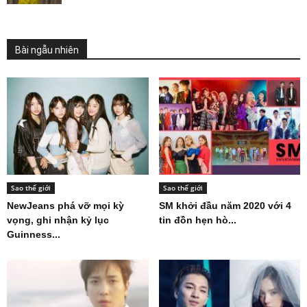
Bài ngẫu nhiên
Sao thế giới
Sao thế giới
NewJeans phá vỡ mọi kỳ
SM khởi đầu năm 2020 với 4
vọng, ghi nhận kỷ lục
tin đồn hẹn hò...
Guinness...