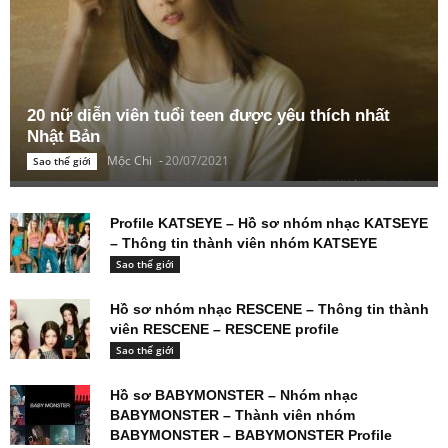
20 nữ diễn viên tuổi teen được yêu thích nhất
Nhật Bản
Mộc Chi
-
20/07/2021
Sao thế giới
Profile KATSEYE – Hồ sơ nhóm nhạc KATSEYE
– Thông tin thành viên nhóm KATSEYE
Sao thế giới
Hồ sơ nhóm nhạc RESCENE – Thông tin thành
viên RESCENE – RESCENE profile
Sao thế giới
Hồ sơ BABYMONSTER – Nhóm nhạc
BABYMONSTER – Thành viên nhóm
BABYMONSTER – BABYMONSTER Profile