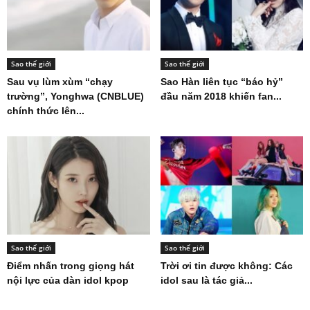
Sao thế giới
Sao thế giới
Sau vụ lùm xùm “chạy
Sao Hàn liên tục “báo hỷ”
trường”, Yonghwa (CNBLUE)
đầu năm 2018 khiến fan...
chính thức lên...
Sao thế giới
Sao thế giới
Điểm nhấn trong giọng hát
Trời ơi tin được không: Các
nội lực của dàn idol kpop
idol sau là tác giả...