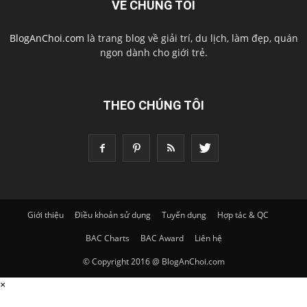
VỀ CHÚNG TÔI
BlogAnChoi.com
là trang blog về giải trí, du lịch, làm đẹp, quán
ngon dành cho giới trẻ.
THEO CHÚNG TÔI
Giới thiệu
Điều khoản sử dụng
Tuyển dụng
Hợp tác & QC
BAC Charts
BAC Award
Liên hệ
© Copyright 2016 @ BlogAnChoi.com
×