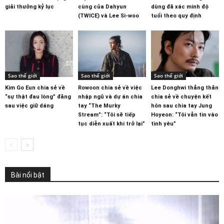
giải thưởng kỷ lục
cùng của Dahyun
dùng đã xác minh độ
(TWICE) và Lee Si-woo
tuổi theo quy định
Sao thế giới
Sao thế giới
Sao thế giới
Kim Go Eun chia sẻ về
Rowoon chia sẻ về việc
Lee Donghwi thẳng thắn
“sự thật đau lòng” đằng
nhập ngũ và dự án chia
chia sẻ về chuyện kết
sau việc giữ dáng
tay “The Murky
hôn sau chia tay Jung
Stream”: “Tôi sẽ tiếp
Hoyeon: “Tôi vẫn tin vào
tục diễn xuất khi trở lại”
tình yêu”
Bài nổi bật