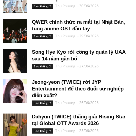
Thu Phuong
-
30/06/2026
Sao thế giới
QWER chính thức ra mắt tại Nhật Bản,
tung anime OST đầu tay
Thu Phuong
-
29/06/2026
Sao thế giới
Song Hye Kyo rời công ty quản lý UAA
sau 14 năm gắn bó
Thu Phuong
-
27/06/2026
Sao thế giới
Jeong-yeon (TWICE) rời JYP
Entertainment để theo đuổi sự nghiệp
diễn xuất?
Thu Phuong
-
26/06/2026
Sao thế giới
Dahyun (TWICE) thắng giải Rising Star
tại Global OTT Awards 2026
Thu Phuong
-
25/06/2026
Sao thế giới