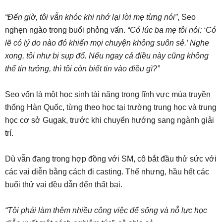
“Đến giờ, tôi vẫn khóc khi nhớ lại lời mẹ từng nói”
, Seo
nghẹn ngào trong buổi phỏng vấn.
“Có lúc ba mẹ tôi nói: ‘Có
lẽ có lý do nào đó khiến mọi chuyện không suôn sẻ.’ Nghe
xong, tôi như bị sụp đổ. Nếu ngay cả điều này cũng không
thể tin tưởng, thì tôi còn biết tin vào điều gì?”
Seo vốn là một học sinh tài năng trong lĩnh vực múa truyền
thống Hàn Quốc, từng theo học tại trường trung học và trung
học cơ sở Gugak, trước khi chuyển hướng sang ngành giải
trí.
Dù vẫn đang trong hợp đồng với SM, cô bắt đầu thử sức với
các vai diễn bằng cách đi casting. Thế nhưng, hầu hết các
buổi thử vai đều dẫn đến thất bại.
“Tôi phải làm thêm nhiều công việc để sống và nỗ lực học