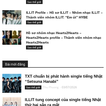
Sao thế giới
ILLIT Profile – Hồ sơ ILLIT – Nhóm nhạc ILLIT –
Thành viên nhóm ILLIT: “Em út” HYBE
Sao thế giới
Hồ sơ nhóm nhạc Hearts2Hearts –
Hearts2Hearts profile – Thành viên nhóm nhạc
Hearts2Hearts
Sao thế giới
Bài mới đăng
TXT chuẩn bị phát hành single tiếng Nhật
“Setsuna Hanabi”
Thu Phuong
-
03/07/2026
Sao thế giới
ILLIT tung concept của single tiếng Nhật
thứ hai sắp ra mắt