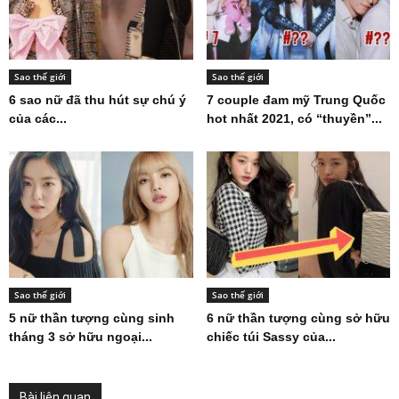
Sao thế giới
Sao thế giới
6 sao nữ đã thu hút sự chú ý
7 couple đam mỹ Trung Quốc
của các...
hot nhất 2021, có “thuyền”...
Sao thế giới
Sao thế giới
5 nữ thần tượng cùng sinh
6 nữ thần tượng cùng sở hữu
tháng 3 sở hữu ngoại...
chiếc túi Sassy của...
Bài liên quan