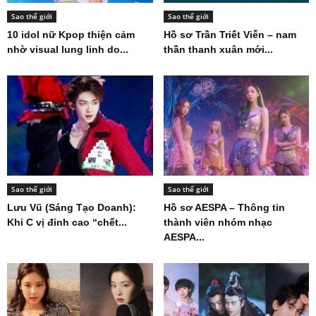
Sao thế giới
Sao thế giới
10 idol nữ Kpop thiện cảm
Hồ sơ Trần Triết Viễn – nam
nhờ visual lung linh do...
thần thanh xuân mới...
Sao thế giới
Sao thế giới
Lưu Vũ (Sáng Tạo Doanh):
Hồ sơ AESPA – Thông tin
Khi C vị đỉnh cao “chết...
thành viên nhóm nhạc
AESPA...