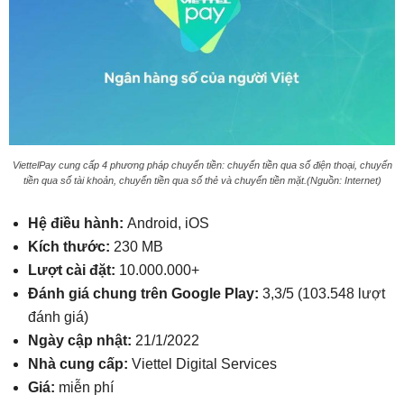
ViettelPay cung cấp 4 phương pháp chuyển tiền: chuyển tiền qua số điện thoại, chuyển
tiền qua số tài khoản, chuyển tiền qua số thẻ và chuyển tiền mặt.(Nguồn: Internet)
Hệ điều hành:
Android, iOS
Kích thước:
230 MB
Lượt cài đặt:
10.000.000+
Đánh giá chung trên Google Play:
3,3/5 (103.548 lượt
đánh giá)
Ngày cập nhật:
21/1/2022
Nhà cung cấp:
Viettel Digital Services
Giá:
miễn phí