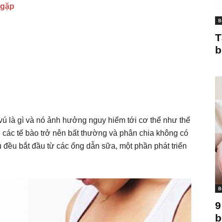
 gặp
B
T
b
vú là gì và nó ảnh hưởng nguy hiểm tới cơ thể như thế
hi các tế bào trở nên bất thường và phân chia không có
 đều bắt đầu từ các ống dẫn sữa, một phần phát triển
B
9
b