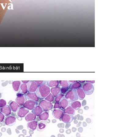
 và
Bài nổi bật