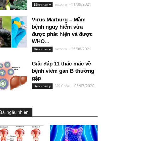
aozora
-
11/09/2021
Bệnh nan y
Virus Marburg – Mầm
bệnh nguy hiểm vừa
được phát hiện và được
WHO...
aozora
-
26/08/2021
Bệnh nan y
Giải đáp 11 thắc mắc về
bệnh viêm gan B thường
gặp
Mỹ Châu
-
05/07/2020
Bệnh nan y
Bài ngẫu nhiên