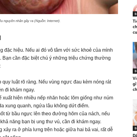
B
ều nguyên nhân gây ra (Nguồn: Internet).
T
ch
cu
ú
 đặc hiệu. Nếu ai đó vô tâm với sức khoẻ của mình
m. Bạn cần đặc biệt chú ý những triệu chứng thường
:
B
Vi
 quy luật rõ ràng. Nếu vùng ngực đau kèm nóng rát
gì
ên đi khám ngay.
ch
ể xuất hiện nhiều nếp nhăn hoặc lõm giống như núm
da xung quanh, ngứa lâu không dứt điểm.
uốt từ bầu ngực lên theo đường hõm của nách, nếu
 khả năng bạn bị ung thư vú, cần đi khám ngay.
B
xảy ra ở phía lưng trên hoặc giữa hai bả vai, rất dễ
Dấ