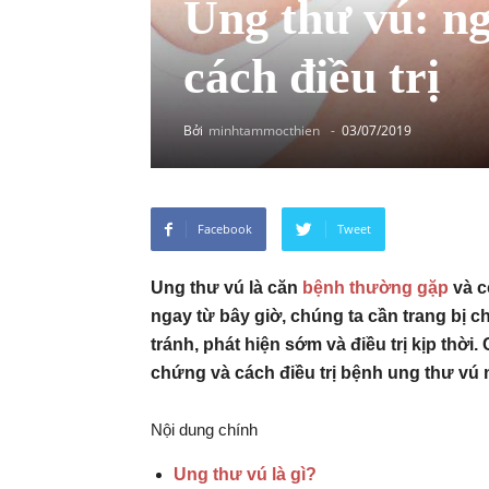
Ung thư vú: ng
cách điều trị
Bởi
minhtammocthien
-
03/07/2019
Facebook
Tweet
Ung thư vú là căn
bệnh thường gặp
và có
ngay từ bây giờ, chúng ta cần trang bị 
tránh, phát hiện sớm và điều trị kịp thờ
chứng và cách điều trị bệnh ung thư vú 
Nội dung chính
Ung thư vú là gì?