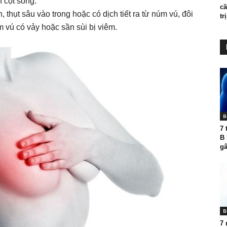
 cột sống.
cầ
 thụt sâu vào trong hoặc có dịch tiết ra từ núm vú, đôi
trị
 vú có vảy hoặc sần sùi bị viêm.
B
7 
B 
gâ
B
7 