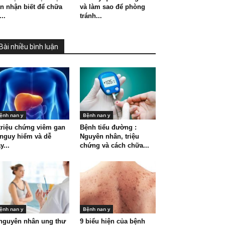
n nhận biết để chữa
và làm sao để phòng
...
tránh...
Bài nhiều bình luận
ệnh nan y
Bệnh nan y
triệu chứng viêm gan
Bệnh tiểu đường :
nguy hiểm và dễ
Nguyên nhân, triệu
y...
chứng và cách chữa...
ệnh nan y
Bệnh nan y
nguyên nhân ung thư
9 biểu hiện của bệnh