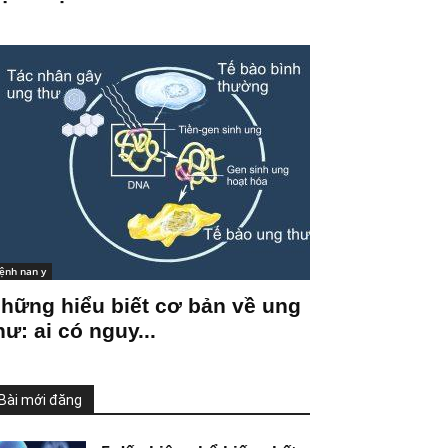
ệnh nan y
hững hiểu biết cơ bản về ung
hư: ai có nguy...
Bài mới đăng