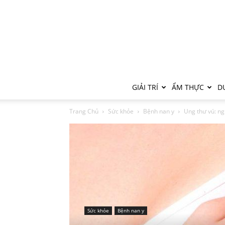
GIẢI TRÍ
ẨM THỰC
DU
Trang Chủ
Sức khỏe
Bệnh nan y
Ung thư vú: ng
Sức khỏe
Bệnh nan y