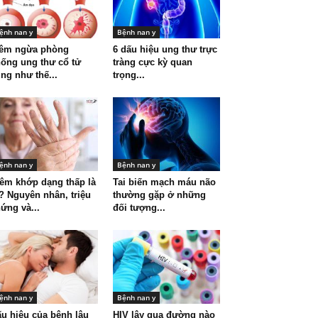
ệnh nan y
Bệnh nan y
iêm ngừa phòng
6 dấu hiệu ung thư trực
ống ung thư cổ tử
tràng cực kỳ quan
ng như thế...
trọng...
ệnh nan y
Bệnh nan y
êm khớp dạng thấp là
Tai biến mạch máu não
? Nguyên nhân, triệu
thường gặp ở những
ứng và...
đối tượng...
ệnh nan y
Bệnh nan y
u hiệu của bệnh lậu
HIV lây qua đường nào