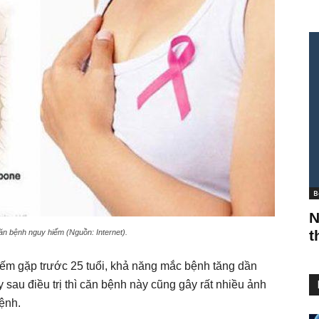
B
N
t
ăn bệnh nguy hiểm (Nguồn: Internet).
 hiếm gặp trước 25 tuổi, khả năng mắc bệnh tăng dần
y sau điều trị thì căn bệnh này cũng gây rất nhiều ảnh
ệnh.