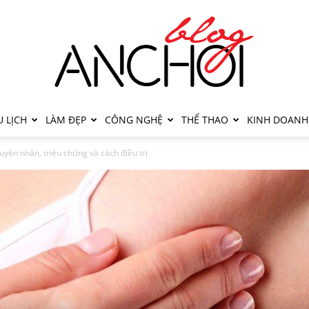
 LỊCH
LÀM ĐẸP
CÔNG NGHỆ
THỂ THAO
KINH DOANH
uyên nhân, triệu chứng và cách điều trị