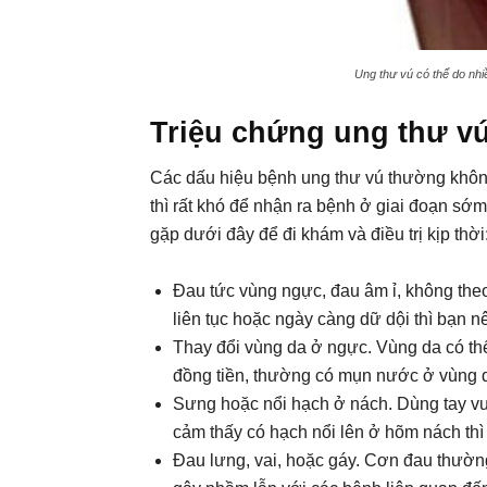
Ung thư vú có thể do nhi
Triệu chứng ung thư v
Các dấu hiệu bệnh ung thư vú thường không
thì rất khó để nhận ra bệnh ở giai đoạn sớ
gặp dưới đây để đi khám và điều trị kịp thời
Đau tức vùng ngực, đau âm ỉ, không theo
liên tục hoặc ngày càng dữ dội thì bạn n
Thay đổi vùng da ở ngực. Vùng da có th
đồng tiền, thường có mụn nước ở vùng 
Sưng hoặc nổi hạch ở nách. Dùng tay v
cảm thấy có hạch nổi lên ở hõm nách thì
Đau lưng, vai, hoặc gáy. Cơn đau thường 