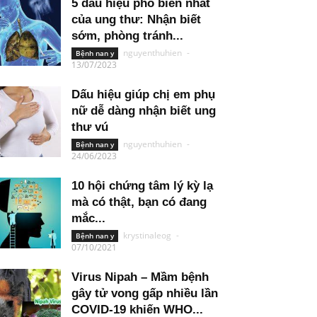
5 dấu hiệu phổ biến nhất
của ung thư: Nhận biết
sớm, phòng tránh...
nguyenthuhien
-
Bệnh nan y
13/07/2023
Dấu hiệu giúp chị em phụ
nữ dễ dàng nhận biết ung
thư vú
nguyenthuhien
-
Bệnh nan y
24/06/2023
10 hội chứng tâm lý kỳ lạ
mà có thật, bạn có đang
mắc...
krystinaleog
-
Bệnh nan y
07/10/2021
Virus Nipah – Mầm bệnh
gây tử vong gấp nhiều lần
COVID-19 khiến WHO...