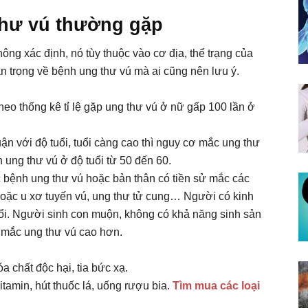
thư vú thường gặp
g xác định, nó tùy thuộc vào cơ địa, thể trạng của
n trọng về bệnh ung thư vú mà ai cũng nên lưu ý.
eo thống kê tỉ lệ gặp ung thư vú ở nữ gấp 100 lần ở
uận với độ tuổi, tuổi càng cao thì nguy cơ mắc ung thư
ung thư vú ở độ tuổi từ 50 đến 60.
 bệnh ung thư vú hoặc bản thân có tiền sử mắc các
oặc u xơ tuyến vú, ung thư tử cung… Người có kinh
uổi. Người sinh con muộn, không có khả năng sinh sản
 mắc ung thư vú cao hơn.
 chất độc hại, tia bức xạ.
itamin, hút thuốc lá, uống rượu bia.
Tìm mua các loại
.