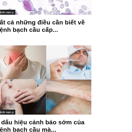
ệnh nan y
ất cả những điều cần biết về
ệnh bạch cầu cấp...
ệnh nan y
 dấu hiệu cảnh báo sớm của
ệnh bạch cầu mà...