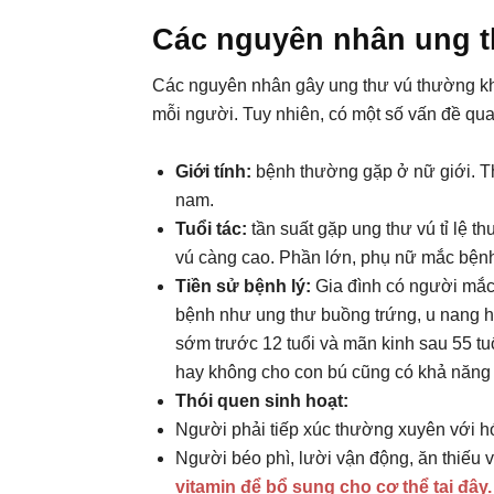
Các nguyên nhân ung 
Các nguyên nhân gây ung thư vú thường khôn
mỗi người. Tuy nhiên, có một số vấn đề qua
Giới tính:
bệnh thường gặp ở nữ giới. Th
nam.
Tuổi tác:
tần suất gặp ung thư vú tỉ lệ th
vú càng cao. Phần lớn, phụ nữ mắc bệnh 
Tiền sử bệnh lý:
Gia đình có người mắc
bệnh như ung thư buồng trứng, u nang h
sớm trước 12 tuổi và mãn kinh sau 55 t
hay không cho con bú cũng có khả năng
Thói quen sinh hoạt:
Người phải tiếp xúc thường xuyên với hóa
Người béo phì, lười vận động, ăn thiếu v
vitamin để bổ sung cho cơ thể tại đây