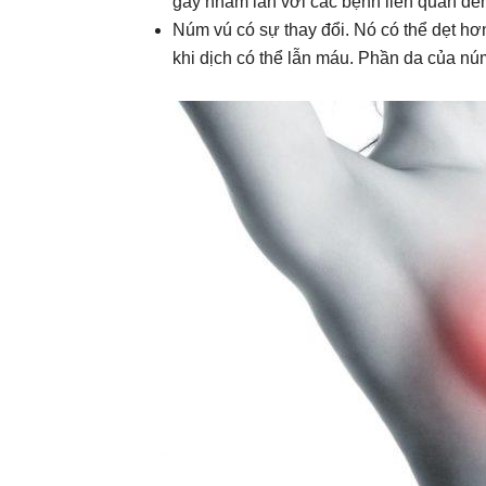
gây nhầm lẫn với các bệnh liên quan đến
Núm vú có sự thay đổi. Nó có thể dẹt hơn,
khi dịch có thể lẫn máu. Phần da của núm