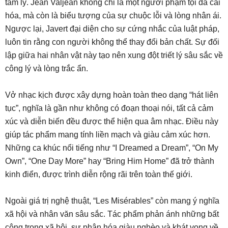
tâm lý. Jean Valjean không chỉ là một người phạm tội đã cải
hóa, mà còn là biểu tượng của sự chuộc lỗi và lòng nhân ái.
Ngược lại, Javert đại diện cho sự cứng nhắc của luật pháp,
luôn tin rằng con người không thể thay đổi bản chất. Sự đối
lập giữa hai nhân vật này tạo nên xung đột triết lý sâu sắc về
công lý và lòng trắc ẩn.
Vở nhạc kịch được xây dựng hoàn toàn theo dạng “hát liên
tục”, nghĩa là gần như không có đoạn thoại nói, tất cả cảm
xúc và diễn biến đều được thể hiện qua âm nhạc. Điều này
giúp tác phẩm mang tính liền mạch và giàu cảm xúc hơn.
Những ca khúc nổi tiếng như “I Dreamed a Dream”, “On My
Own”, “One Day More” hay “Bring Him Home” đã trở thành
kinh điển, được trình diễn rộng rãi trên toàn thế giới.
Ngoài giá trị nghệ thuật, “Les Misérables” còn mang ý nghĩa
xã hội và nhân văn sâu sắc. Tác phẩm phản ánh những bất
công trong xã hội, sự phân hóa giàu nghèo và khát vọng về