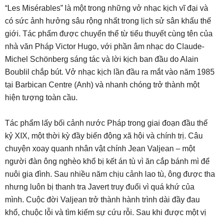
“Les Misérables” là một trong những vở nhạc kịch vĩ đại và
có sức ảnh hưởng sâu rộng nhất trong lịch sử sân khấu thế
giới. Tác phẩm được chuyển thể từ tiểu thuyết cùng tên của
nhà văn Pháp Victor Hugo, với phần âm nhạc do Claude-
Michel Schönberg sáng tác và lời kịch ban đầu do Alain
Boublil chắp bút. Vở nhạc kịch lần đầu ra mắt vào năm 1985
tại Barbican Centre (Anh) và nhanh chóng trở thành một
hiện tượng toàn cầu.
Tác phẩm lấy bối cảnh nước Pháp trong giai đoạn đầu thế
kỷ XIX, một thời kỳ đầy biến động xã hội và chính trị. Câu
chuyện xoay quanh nhân vật chính Jean Valjean – một
người đàn ông nghèo khổ bị kết án tù vì ăn cắp bánh mì để
nuôi gia đình. Sau nhiều năm chịu cảnh lao tù, ông được tha
nhưng luôn bị thanh tra Javert truy đuổi vì quá khứ của
mình. Cuộc đời Valjean trở thành hành trình dài đầy đau
khổ, chuộc lỗi và tìm kiếm sự cứu rỗi. Sau khi được một vị