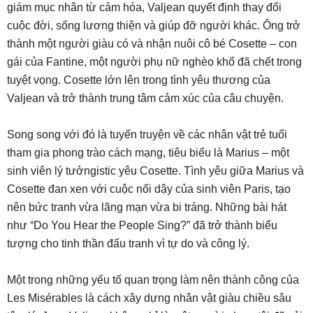
giám mục nhân từ cảm hóa, Valjean quyết định thay đổi
cuộc đời, sống lương thiện và giúp đỡ người khác. Ông trở
thành một người giàu có và nhận nuôi cô bé Cosette – con
gái của Fantine, một người phụ nữ nghèo khổ đã chết trong
tuyệt vọng. Cosette lớn lên trong tình yêu thương của
Valjean và trở thành trung tâm cảm xúc của câu chuyện.
Song song với đó là tuyến truyện về các nhân vật trẻ tuổi
tham gia phong trào cách mạng, tiêu biểu là Marius – một
sinh viên lý tưởngistic yêu Cosette. Tình yêu giữa Marius và
Cosette đan xen với cuộc nổi dậy của sinh viên Paris, tạo
nên bức tranh vừa lãng mạn vừa bi tráng. Những bài hát
như “Do You Hear the People Sing?” đã trở thành biểu
tượng cho tinh thần đấu tranh vì tự do và công lý.
Một trong những yếu tố quan trọng làm nên thành công của
Les Misérables là cách xây dựng nhân vật giàu chiều sâu