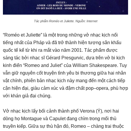
Tác phẩm Roméo et Juliette. Nguồn: Internet
“Roméo et Juliette” là một trong những vở nhạc kịch nổi
tiếng nhất của Pháp và đã trở thành hiện tượng sân khấu
quốc tế kể từ khi ra mắt vào năm 2001. Tác phẩm được
sáng tác bởi nhạc sĩ Gérard Presgurvic, dựa trên vở bi kịch
kinh điển “Romeo and Juliet” của William Shakespeare. Tuy
vẫn giữ nguyên cốt truyện tình yêu bi thương giữa hai nhân
vật chính, phiên bản nhạc kịch này mang đến một cách tiếp
cận hiện đại, giàu cảm xúc và đậm chất pop–opera, phù hợp
với khán giả đại chúng.
Vở nhạc kịch lấy bối cảnh thành phố Verona (Ý), nơi hai
dòng họ Montague và Capulet đang chìm trong mối thù
truyền kiếp. Giữa sự thù hận đó, Romeo – chàng trai thuộc