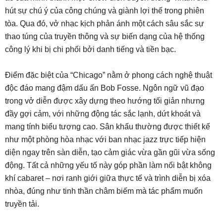
hút sự chú ý của công chúng và giành lợi thế trong phiên
tòa. Qua đó, vở nhạc kịch phản ánh một cách sâu sắc sự
thao túng của truyền thông và sự biến dạng của hệ thống
công lý khi bị chi phối bởi danh tiếng và tiền bạc.
Điểm đặc biệt của “Chicago” nằm ở phong cách nghệ thuật
độc đáo mang đậm dấu ấn Bob Fosse. Ngôn ngữ vũ đạo
trong vở diễn được xây dựng theo hướng tối giản nhưng
đầy gợi cảm, với những động tác sắc lạnh, dứt khoát và
mang tính biểu tượng cao. Sân khấu thường được thiết kế
như một phòng hòa nhạc với ban nhạc jazz trực tiếp hiện
diện ngay trên sàn diễn, tạo cảm giác vừa gần gũi vừa sống
động. Tất cả những yếu tố này góp phần làm nổi bật không
khí cabaret – nơi ranh giới giữa thực tế và trình diễn bị xóa
nhòa, đúng như tinh thần châm biếm mà tác phẩm muốn
truyền tải.