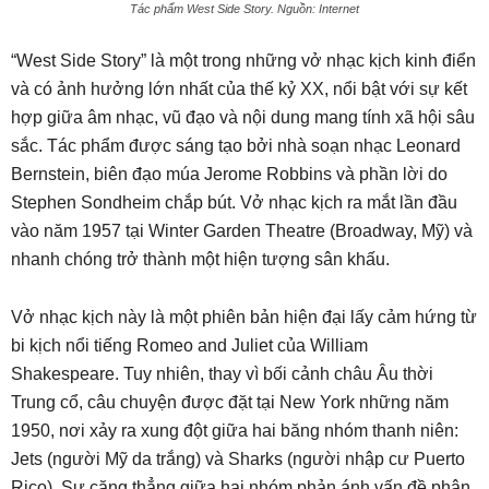
Tác phẩm West Side Story. Nguồn: Internet
“West Side Story” là một trong những vở nhạc kịch kinh điển
và có ảnh hưởng lớn nhất của thế kỷ XX, nổi bật với sự kết
hợp giữa âm nhạc, vũ đạo và nội dung mang tính xã hội sâu
sắc. Tác phẩm được sáng tạo bởi nhà soạn nhạc Leonard
Bernstein, biên đạo múa Jerome Robbins và phần lời do
Stephen Sondheim chắp bút. Vở nhạc kịch ra mắt lần đầu
vào năm 1957 tại Winter Garden Theatre (Broadway, Mỹ) và
nhanh chóng trở thành một hiện tượng sân khấu.
Vở nhạc kịch này là một phiên bản hiện đại lấy cảm hứng từ
bi kịch nổi tiếng Romeo and Juliet của William
Shakespeare. Tuy nhiên, thay vì bối cảnh châu Âu thời
Trung cổ, câu chuyện được đặt tại New York những năm
1950, nơi xảy ra xung đột giữa hai băng nhóm thanh niên:
Jets (người Mỹ da trắng) và Sharks (người nhập cư Puerto
Rico). Sự căng thẳng giữa hai nhóm phản ánh vấn đề phân