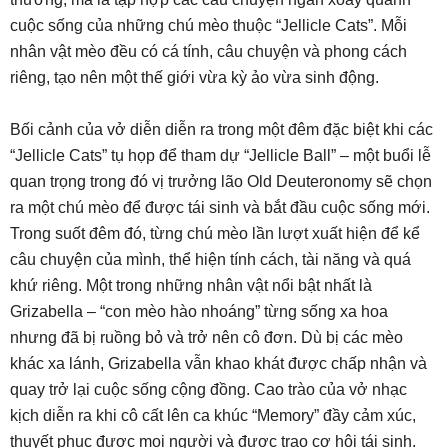
cuộc sống của những chú mèo thuộc “Jellicle Cats”. Mỗi
nhân vật mèo đều có cá tính, câu chuyện và phong cách
riêng, tạo nên một thế giới vừa kỳ ảo vừa sinh động.
Bối cảnh của vở diễn diễn ra trong một đêm đặc biệt khi các
“Jellicle Cats” tụ họp để tham dự “Jellicle Ball” – một buổi lễ
quan trọng trong đó vị trưởng lão Old Deuteronomy sẽ chọn
ra một chú mèo để được tái sinh và bắt đầu cuộc sống mới.
Trong suốt đêm đó, từng chú mèo lần lượt xuất hiện để kể
câu chuyện của mình, thể hiện tính cách, tài năng và quá
khứ riêng. Một trong những nhân vật nổi bật nhất là
Grizabella – “con mèo hào nhoáng” từng sống xa hoa
nhưng đã bị ruồng bỏ và trở nên cô đơn. Dù bị các mèo
khác xa lánh, Grizabella vẫn khao khát được chấp nhận và
quay trở lại cuộc sống cộng đồng. Cao trào của vở nhạc
kịch diễn ra khi cô cất lên ca khúc “Memory” đầy cảm xúc,
thuyết phục được mọi người và được trao cơ hội tái sinh.