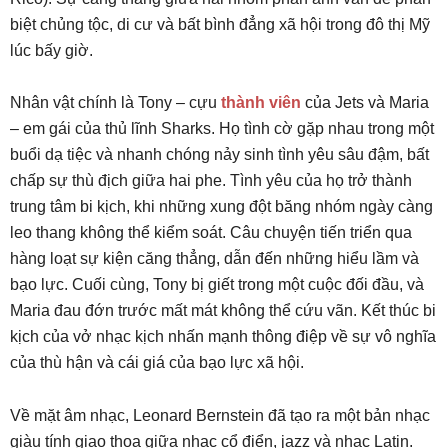
biệt chủng tộc, di cư và bất bình đẳng xã hội trong đô thị Mỹ
lúc bấy giờ.
Nhân vật chính là Tony – cựu
thành viên
của Jets và Maria
– em gái của thủ lĩnh Sharks. Họ tình cờ gặp nhau trong một
buổi dạ tiệc và nhanh chóng nảy sinh tình yêu sâu đậm, bất
chấp sự thù địch giữa hai phe. Tình yêu của họ trở thành
trung tâm bi kịch, khi những xung đột băng nhóm ngày càng
leo thang không thể kiểm soát. Câu chuyện tiến triển qua
hàng loạt sự kiện căng thẳng, dẫn đến những hiểu lầm và
bạo lực. Cuối cùng, Tony bị giết trong một cuộc đối đầu, và
Maria đau đớn trước mất mát không thể cứu vãn. Kết thúc bi
kịch của vở nhạc kịch nhấn mạnh thông điệp về sự vô nghĩa
của thù hận và cái giá của bạo lực xã hội.
Về mặt âm nhạc, Leonard Bernstein đã tạo ra một bản nhạc
giàu tính giao thoa giữa nhạc cổ điển, jazz và nhạc Latin.