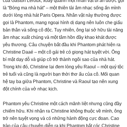
của Gaston Leroux, xoay quanh một nhân vật bí ẩn được gọi
là “Bóng ma nhà hát” – một thiên tài âm nhạc sống ẩn mình
dưới lòng nhà hát Paris Opera. Nhân vật này thường được
gọi là Phantom, mang ngoại hình dị dạng nên luôn che giấu
bản thân và sống cô độc. Tuy nhiên, ông lại sở hữu tài năng
âm nhạc xuất chúng và một tâm hồn đầy khao khát được
yêu thương. Câu chuyện bắt đầu khi Phantom phát hiện ra
Christine Daaé – một cô gái trẻ có giọng hát tuyệt vời. Ông
bí mật dạy dỗ và giúp cô trở thành ngôi sao của nhà hát.
Trong khi đó, Christine lại đem lòng yêu Raoul – một quý tộc
trẻ tuổi và cũng là người bạn thời thơ ấu của cô. Mối quan
hệ tay ba giữa Phantom, Christine và Raoul tạo nên xung
đột chính của vở nhạc kịch.
Phantom yêu Christine một cách mãnh liệt nhưng cũng đầy
chiếm hữu. Khi nhận ra Christine không thuộc về mình, ông
trở nên tuyệt vọng và có những hành động cực đoan. Cao
trào của câu chuyện diễn ra khi Phantom bắt cóc Christine