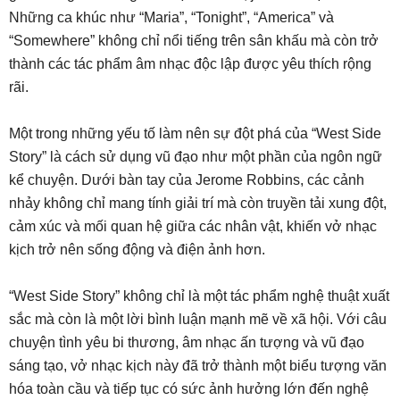
Những ca khúc như “Maria”, “Tonight”, “America” và
“Somewhere” không chỉ nổi tiếng trên sân khấu mà còn trở
thành các tác phẩm âm nhạc độc lập được yêu thích rộng
rãi.
Một trong những yếu tố làm nên sự đột phá của “West Side
Story” là cách sử dụng vũ đạo như một phần của ngôn ngữ
kể chuyện. Dưới bàn tay của Jerome Robbins, các cảnh
nhảy không chỉ mang tính giải trí mà còn truyền tải xung đột,
cảm xúc và mối quan hệ giữa các nhân vật, khiến vở nhạc
kịch trở nên sống động và điện ảnh hơn.
“West Side Story” không chỉ là một tác phẩm nghệ thuật xuất
sắc mà còn là một lời bình luận mạnh mẽ về xã hội. Với câu
chuyện tình yêu bi thương, âm nhạc ấn tượng và vũ đạo
sáng tạo, vở nhạc kịch này đã trở thành một biểu tượng văn
hóa toàn cầu và tiếp tục có sức ảnh hưởng lớn đến nghệ