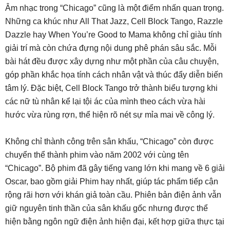
Âm nhạc trong “Chicago” cũng là một điểm nhấn quan trọng.
Những ca khúc như All That Jazz, Cell Block Tango, Razzle
Dazzle hay When You’re Good to Mama không chỉ giàu tính
giải trí mà còn chứa đựng nội dung phê phán sâu sắc. Mỗi
bài hát đều được xây dựng như một phần của câu chuyện,
góp phần khắc họa tính cách nhân vật và thúc đẩy diễn biến
tâm lý. Đặc biệt, Cell Block Tango trở thành biểu tượng khi
các nữ tù nhân kể lại tội ác của mình theo cách vừa hài
hước vừa rùng rợn, thể hiện rõ nét sự mỉa mai về công lý.
Không chỉ thành công trên sân khấu, “Chicago” còn được
chuyển thể thành phim vào năm 2002 với cùng tên
“Chicago”. Bộ phim đã gây tiếng vang lớn khi mang về 6 giải
Oscar, bao gồm giải Phim hay nhất, giúp tác phẩm tiếp cận
rộng rãi hơn với khán giả toàn cầu. Phiên bản điện ảnh vẫn
giữ nguyên tinh thần của sân khấu gốc nhưng được thể
hiện bằng ngôn ngữ điện ảnh hiện đại, kết hợp giữa thực tại