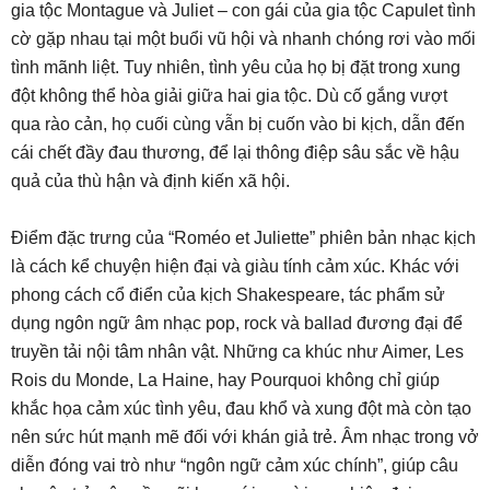
gia tộc Montague và Juliet – con gái của gia tộc Capulet tình
cờ gặp nhau tại một buổi vũ hội và nhanh chóng rơi vào mối
tình mãnh liệt. Tuy nhiên, tình yêu của họ bị đặt trong xung
đột không thể hòa giải giữa hai gia tộc. Dù cố gắng vượt
qua rào cản, họ cuối cùng vẫn bị cuốn vào bi kịch, dẫn đến
cái chết đầy đau thương, để lại thông điệp sâu sắc về hậu
quả của thù hận và định kiến xã hội.
Điểm đặc trưng của “Roméo et Juliette” phiên bản nhạc kịch
là cách kể chuyện hiện đại và giàu tính cảm xúc. Khác với
phong cách cổ điển của kịch Shakespeare, tác phẩm sử
dụng ngôn ngữ âm nhạc pop, rock và ballad đương đại để
truyền tải nội tâm nhân vật. Những ca khúc như Aimer, Les
Rois du Monde, La Haine, hay Pourquoi không chỉ giúp
khắc họa cảm xúc tình yêu, đau khổ và xung đột mà còn tạo
nên sức hút mạnh mẽ đối với khán giả trẻ. Âm nhạc trong vở
diễn đóng vai trò như “ngôn ngữ cảm xúc chính”, giúp câu