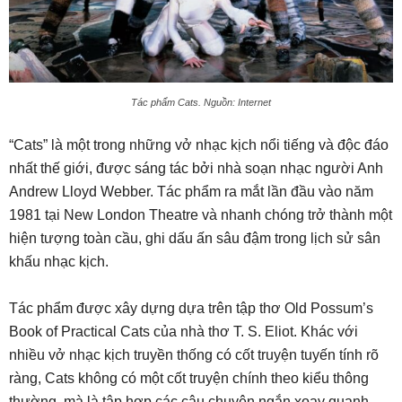
Tác phẩm Cats. Nguồn: Internet
“Cats” là một trong những vở nhạc kịch nổi tiếng và độc đáo
nhất thế giới, được sáng tác bởi nhà soạn nhạc người Anh
Andrew Lloyd Webber. Tác phẩm ra mắt lần đầu vào năm
1981 tại New London Theatre và nhanh chóng trở thành một
hiện tượng toàn cầu, ghi dấu ấn sâu đậm trong lịch sử sân
khấu nhạc kịch.
Tác phẩm được xây dựng dựa trên tập thơ Old Possum’s
Book of Practical Cats của nhà thơ T. S. Eliot. Khác với
nhiều vở nhạc kịch truyền thống có cốt truyện tuyến tính rõ
ràng, Cats không có một cốt truyện chính theo kiểu thông
thường, mà là tập hợp các câu chuyện ngắn xoay quanh