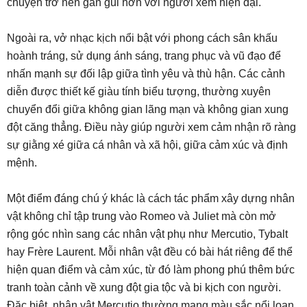
chuyện trở nên gần gũi hơn với người xem hiện đại.
Ngoài ra, vở nhạc kịch nổi bật với phong cách sân khấu
hoành tráng, sử dụng ánh sáng, trang phục và vũ đạo để
nhấn mạnh sự đối lập giữa tình yêu và thù hận. Các cảnh
diễn được thiết kế giàu tính biểu tượng, thường xuyên
chuyển đổi giữa không gian lãng mạn và không gian xung
đột căng thẳng. Điều này giúp người xem cảm nhận rõ ràng
sự giằng xé giữa cá nhân và xã hội, giữa cảm xúc và định
mệnh.
Một điểm đáng chú ý khác là cách tác phẩm xây dựng nhân
vật không chỉ tập trung vào Romeo và Juliet mà còn mở
rộng góc nhìn sang các nhân vật phụ như Mercutio, Tybalt
hay Frère Laurent. Mỗi nhân vật đều có bài hát riêng để thể
hiện quan điểm và cảm xúc, từ đó làm phong phú thêm bức
tranh toàn cảnh về xung đột gia tộc và bi kịch con người.
Đặc biệt, nhân vật Mercutio thường mang màu sắc nổi loạn