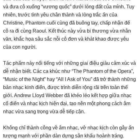
và đưa cô xuống “vương quốc” dưới lòng đất của mình. Tuy
nhiên, trước tình yêu chân thành và lòng trắc ẩn của
Christine, Phantom cuối cùng đã buông tay, chấp nhận để
cô ra đi cùng Raoul. Kết thúc này vừa bi thương vừa nhân
văn, khắc họa sâu sắc nỗi cô đơn và khát khao được yêu
của con người.
Tác phẩm này nổi tiếng với những giai điệu giàu cảm xúc và
dễ nhận biết. Các ca khúc như “The Phantom of the Opera”,
“Music of the Night” hay “All I Ask of You” đã trở thành những
bản nhạc kinh điển, được trình diễn rộng rãi trên toàn thế
giới. Andrew Lloyd Webber đã khéo léo kết hợp giữa nhạc
cổ điển và nhạc kịch hiện đại, tạo nên một phong cách âm
nhạc vừa sang trọng vừa dễ tiếp cận.
Không chỉ thành công về âm nhạc, vở nhạc kịch còn gây ấn
tượng mạnh với phần dàn dựng sân khấu hoành tráng.