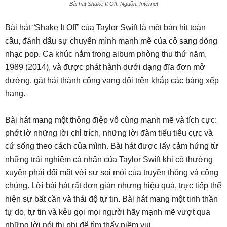
Bài hát Shake It Off. Nguồn: Internet
Bài hát “Shake It Off” của Taylor Swift là một bản hit toàn
cầu, đánh dấu sự chuyển mình mạnh mẽ của cô sang dòng
nhạc pop. Ca khúc nằm trong album phòng thu thứ năm,
1989 (2014), và được phát hành dưới dạng đĩa đơn mở
đường, gặt hái thành công vang dội trên khắp các bảng xếp
hạng.
Bài hát mang một thông điệp vô cùng mạnh mẽ và tích cực:
phớt lờ những lời chỉ trích, những lời đàm tiếu tiêu cực và
cứ sống theo cách của mình. Bài hát được lấy cảm hứng từ
những trải nghiệm cá nhân của Taylor Swift khi cô thường
xuyên phải đối mặt với sự soi mói của truyền thông và công
chúng. Lời bài hát rất đơn giản nhưng hiệu quả, trực tiếp thể
hiện sự bất cần và thái độ tự tin. Bài hát mang một tinh thần
tự do, tự tin và kêu gọi mọi người hãy mạnh mẽ vượt qua
những lời nói thị phi để tìm thấy niềm vui.