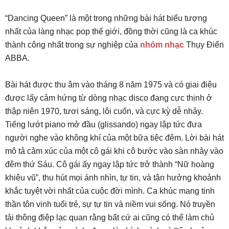
“Dancing Queen” là một trong những bài hát biểu tượng
nhất của làng nhạc pop thế giới, đồng thời cũng là ca khúc
thành công nhất trong sự nghiệp của
nhóm nhạc
Thụy Điển
ABBA.
Bài hát được thu âm vào tháng 8 năm 1975 và có giai điệu
được lấy cảm hứng từ dòng nhạc disco đang cực thịnh ở
thập niên 1970, tươi sáng, lôi cuốn, và cực kỳ dễ nhảy.
Tiếng lướt piano mở đầu (glissando) ngay lập tức đưa
người nghe vào không khí của một bữa tiệc đêm. Lời bài hát
mô tả cảm xúc của một cô gái khi cô bước vào sàn nhảy vào
đêm thứ Sáu. Cô gái ấy ngay lập tức trở thành “Nữ hoàng
khiêu vũ”, thu hút mọi ánh nhìn, tự tin, và tận hưởng khoảnh
khắc tuyệt vời nhất của cuộc đời mình. Ca khúc mang tinh
thần tôn vinh tuổi trẻ, sự tự tin và niềm vui sống. Nó truyền
tải thông điệp lạc quan rằng bất cứ ai cũng có thể làm chủ