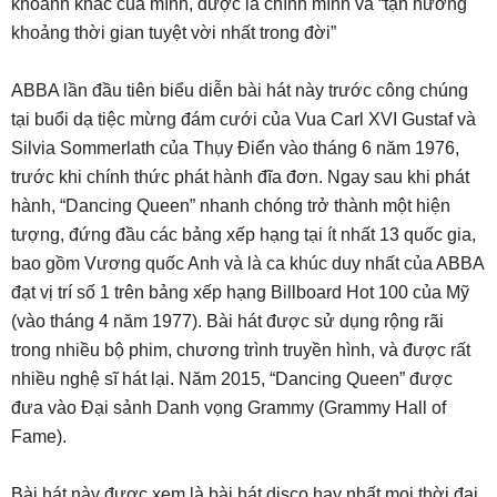
khoảnh khắc của mình, được là chính mình và “tận hưởng
khoảng thời gian tuyệt vời nhất trong đời”
ABBA lần đầu tiên biểu diễn bài hát này trước công chúng
tại buổi dạ tiệc mừng đám cưới của Vua Carl XVI Gustaf và
Silvia Sommerlath của Thụy Điển vào tháng 6 năm 1976,
trước khi chính thức phát hành đĩa đơn. Ngay sau khi phát
hành, “Dancing Queen” nhanh chóng trở thành một hiện
tượng, đứng đầu các bảng xếp hạng tại ít nhất 13 quốc gia,
bao gồm Vương quốc Anh và là ca khúc duy nhất của ABBA
đạt vị trí số 1 trên bảng xếp hạng Billboard Hot 100 của Mỹ
(vào tháng 4 năm 1977). Bài hát được sử dụng rộng rãi
trong nhiều bộ phim, chương trình truyền hình, và được rất
nhiều nghệ sĩ hát lại. Năm 2015, “Dancing Queen” được
đưa vào Đại sảnh Danh vọng Grammy (Grammy Hall of
Fame).
Bài hát này được xem là bài hát disco hay nhất mọi thời đại