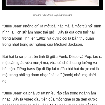
Bài hát Billie Jean. Nguồn: Internet
“Billie Jean” không chỉ là một bài hát, mà là một “cú nổ” định
hình lại lịch sử âm nhạc thế giới. Đây là đĩa đơn thứ hai
trong album Thriller (1982) và được coi là bản thu quan
trọng nhất trong sự nghiệp của Michael Jackson.
Bài hát là sự pha trộn tinh tế giữa Funk, Disco và Pop, tạo ra
một cảm giác vừa mượt mà, vừa có chút hoang tưởng và
hồi hộp. Tiếng bass lặp đi lặp lại ở đầu bài hát được coi là
một trong những đoạn nhạc “bắt tai” (hook) nhất mọi thời
đại.
“Billie Jean” đã phá vỡ rất nhiều rào cản trong ngành âm
nhạc. Đây là video đầu tiên của một nghệ sĩ da đen được