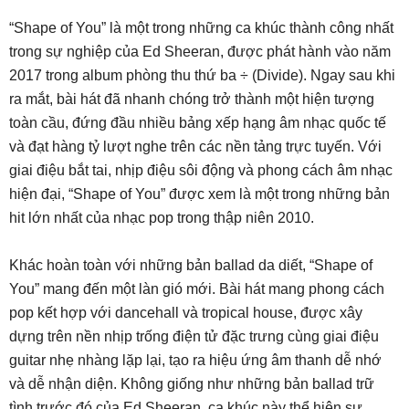
“Shape of You” là một trong những ca khúc thành công nhất
trong sự nghiệp của Ed Sheeran, được phát hành vào năm
2017 trong album phòng thu thứ ba ÷ (Divide). Ngay sau khi
ra mắt, bài hát đã nhanh chóng trở thành một hiện tượng
toàn cầu, đứng đầu nhiều bảng xếp hạng âm nhạc quốc tế
và đạt hàng tỷ lượt nghe trên các nền tảng trực tuyến. Với
giai điệu bắt tai, nhịp điệu sôi động và phong cách âm nhạc
hiện đại, “Shape of You” được xem là một trong những bản
hit lớn nhất của nhạc pop trong thập niên 2010.
Khác hoàn toàn với những bản ballad da diết, “Shape of
You” mang đến một làn gió mới. Bài hát mang phong cách
pop kết hợp với dancehall và tropical house, được xây
dựng trên nền nhịp trống điện tử đặc trưng cùng giai điệu
guitar nhẹ nhàng lặp lại, tạo ra hiệu ứng âm thanh dễ nhớ
và dễ nhận diện. Không giống như những bản ballad trữ
tình trước đó của Ed Sheeran, ca khúc này thể hiện sự