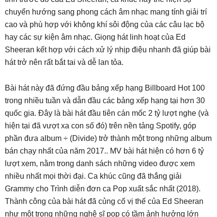
chuyển hướng sang phong cách âm nhạc mang tính giải trí
cao và phù hợp với không khí sôi động của các câu lạc bộ
hay các sự kiện âm nhạc. Giọng hát linh hoạt của Ed
Sheeran kết hợp với cách xử lý nhịp điệu nhanh đã giúp bài
hát trở nên rất bắt tai và dễ lan tỏa.
Bài hát này đã đứng đầu bảng xếp hạng Billboard Hot 100
trong nhiều tuần và dẫn đầu các bảng xếp hạng tại hơn 30
quốc gia. Đây là bài hát đầu tiên cán mốc 2 tỷ lượt nghe (và
hiện tại đã vượt xa con số đó) trên nền tảng Spotify, góp
phần đưa album ÷ (Divide) trở thành một trong những album
bán chạy nhất của năm 2017.. MV bài hát hiện có hơn 6 tỷ
lượt xem, nằm trong danh sách những video được xem
nhiều nhất mọi thời đại. Ca khúc cũng đã thắng giải
Grammy cho Trình diễn đơn ca Pop xuất sắc nhất (2018).
Thành công của bài hát đã củng cố vị thế của Ed Sheeran
như một trong những nghệ sĩ pop có tầm ảnh hưởng lớn