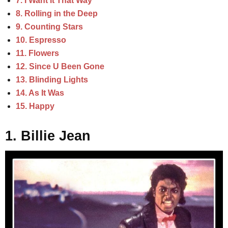
7. I Want It That Way
8. Rolling in the Deep
9. Counting Stars
10. Espresso
11. Flowers
12. Since U Been Gone
13. Blinding Lights
14. As It Was
15. Happy
1. Billie Jean