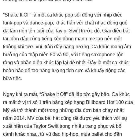
“Shake It Off” là một ca khúc pop sôi động với nhịp điệu
funk-pop và dance-pop, khác hẳn với chất nhạc đồng quê
đã làm nên tên tuổi của Taylor Swift trước đó. Giai điệu bắt
tai, dồn dập cùng tiếng kèn đồng mạnh mẽ tạo nên một
không khí tươi vui, tràn đầy năng lượng. Ca khúc mang âm
hưởng của thập niên 80 và 90, với tiếng saxophone rộn
ràng và phần điệp khúc lặp lại dễ nhớ. Đây là một ca khúc
hoàn hảo để tạo năng lượng tích cực và khuấy động các
bữa tiệc.
Ngay khi ra mắt, “Shake It Off” đã lập tức gây bão. Ca khúc
ra mắt ở vị trí số 1 trên bảng xếp hạng Billboard Hot 100 của
Mỹ và trở thành một trong những đĩa đơn bán chạy nhất
năm 2014. MV của bài hát cũng rất được yêu thích với sự
xuất hiện của Taylor Swift trong nhiều trang phục và bối
cảnh khác nhau, từ vũ đạo hip-hop, múa ballet cho đến