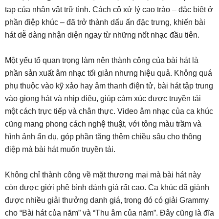
tạp của nhân vật trữ tình. Cách cô xử lý cao trào – đặc biệt ở
phần điệp khúc – đã trở thành dấu ấn đặc trưng, khiến bài
hát dễ dàng nhận diện ngay từ những nốt nhạc đầu tiên.
Một yếu tố quan trọng làm nên thành công của bài hát là
phần sản xuất âm nhạc tối giản nhưng hiệu quả. Không quá
phụ thuộc vào kỹ xảo hay âm thanh điện tử, bài hát tập trung
vào giọng hát và nhịp điệu, giúp cảm xúc được truyền tải
một cách trực tiếp và chân thực. Video âm nhạc của ca khúc
cũng mang phong cách nghệ thuật, với tông màu trầm và
hình ảnh ẩn dụ, góp phần tăng thêm chiều sâu cho thông
điệp mà bài hát muốn truyền tải.
Không chỉ thành công về mặt thương mại mà bài hát này
còn được giới phê bình đánh giá rất cao. Ca khúc đã giành
được nhiều giải thưởng danh giá, trong đó có giải Grammy
cho “Bài hát của năm” và “Thu âm của năm”. Đây cũng là đĩa