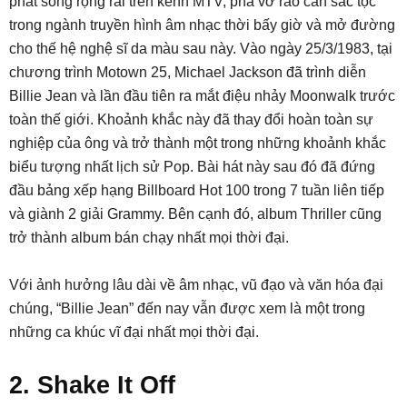
phát sóng rộng rãi trên kênh MTV, phá vỡ rào cản sắc tộc
trong ngành truyền hình âm nhạc thời bấy giờ và mở đường
cho thế hệ nghệ sĩ da màu sau này. Vào ngày 25/3/1983, tại
chương trình Motown 25, Michael Jackson đã trình diễn
Billie Jean và lần đầu tiên ra mắt điệu nhảy Moonwalk trước
toàn thế giới. Khoảnh khắc này đã thay đổi hoàn toàn sự
nghiệp của ông và trở thành một trong những khoảnh khắc
biểu tượng nhất lịch sử Pop. Bài hát này sau đó đã đứng
đầu bảng xếp hạng Billboard Hot 100 trong 7 tuần liên tiếp
và giành 2 giải Grammy. Bên cạnh đó, album Thriller cũng
trở thành album bán chạy nhất mọi thời đại.
Với ảnh hưởng lâu dài về âm nhạc, vũ đạo và văn hóa đại
chúng, “Billie Jean” đến nay vẫn được xem là một trong
những ca khúc vĩ đại nhất mọi thời đại.
2. Shake It Off