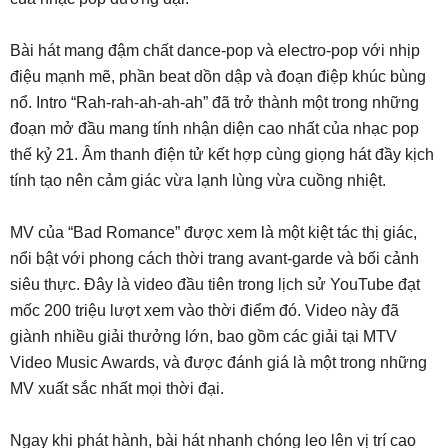
Bài hát mang đậm chất dance-pop và electro-pop với nhịp
điệu mạnh mẽ, phần beat dồn dập và đoạn điệp khúc bùng
nổ. Intro “Rah-rah-ah-ah-ah” đã trở thành một trong những
đoạn mở đầu mang tính nhận diện cao nhất của nhạc pop
thế kỷ 21. Âm thanh điện tử kết hợp cùng giọng hát đầy kịch
tính tạo nên cảm giác vừa lạnh lùng vừa cuồng nhiệt.
MV của “Bad Romance” được xem là một kiệt tác thị giác,
nổi bật với phong cách thời trang avant-garde và bối cảnh
siêu thực. Đây là video đầu tiên trong lịch sử YouTube đạt
mốc 200 triệu lượt xem vào thời điểm đó. Video này đã
giành nhiều giải thưởng lớn, bao gồm các giải tại MTV
Video Music Awards, và được đánh giá là một trong những
MV xuất sắc nhất mọi thời đại.
Ngay khi phát hành, bài hát nhanh chóng leo lên vị trí cao