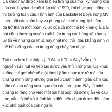
Ca khúc này được xem là biểu tượng của thời kỳ hoàng kim
của các boyband cuối thập niên 1990, khi nhạc pop thống trị
thị trường toàn cầu. Hình ảnh của Backstreet Boys trong MV
– với bối cảnh sân bay và phong cách trẻ trung, lịch lãm –
đã trở thành một phần ký ức của cả một thế hệ khán giả. Bài
hát cũng thường xuyên xuất hiện trong các bảng xếp hạng
uy tín về những ca khúc hay nhất mọi thời đại, khẳng định vị
thế bền vững của nó trong dòng chảy âm nhạc.
Trải qua hơn hai thập kỷ, “I Want It That Way” vẫn giữ
nguyên sức hút và tiếp tục được yêu thích rộng rãi. Ca khúc
không chỉ gợi nhớ về một thời kỳ âm nhạc rực rỡ mà còn
chứng minh rằng những giai điệu chân thành, giàu cảm xúc
luôn có khả năng vượt qua rào cản thời gian. Đây là minh
chứng rõ ràng cho việc một bài hát pop, dù đơn giản về cấu
trúc, vẫn có thể trở thành kinh điển nếu chạm được đến cảm
xúc phổ quát của con người.