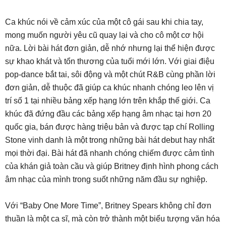
Ca khúc nói về cảm xúc của một cô gái sau khi chia tay,
mong muốn người yêu cũ quay lại và cho cô một cơ hội
nữa. Lời bài hát đơn giản, dễ nhớ nhưng lại thể hiện được
sự khao khát và tổn thương của tuổi mới lớn. Với giai điệu
pop-dance bắt tai, sôi động và một chút R&B cùng phần lời
đơn giản, dễ thuộc đã giúp ca khúc nhanh chóng leo lên vị
trí số 1 tại nhiều bảng xếp hạng lớn trên khắp thế giới. Ca
khúc đã đứng đầu các bảng xếp hạng âm nhạc tại hơn 20
quốc gia, bán được hàng triệu bản và được tạp chí Rolling
Stone vinh danh là một trong những bài hát debut hay nhất
mọi thời đại. Bài hát đã nhanh chóng chiếm được cảm tình
của khán giả toàn cầu và giúp Britney định hình phong cách
âm nhạc của mình trong suốt những năm đầu sự nghiệp.
Với “Baby One More Time”, Britney Spears không chỉ đơn
thuần là một ca sĩ, mà còn trở thành một biểu tượng văn hóa