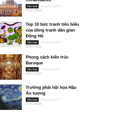
nhuphuong98
-
Văn hoá
19/07/2026
Top 10 bức tranh tiêu biểu
của dòng tranh dân gian
Đông Hồ
nhuphuong98
-
Văn hoá
08/07/2026
Phong cách kiến trúc
Baroque
nhuphuong98
-
Văn hoá
03/07/2026
Trường phái hội họa Hậu
Ấn tượng
nhuphuong98
-
Văn hoá
01/07/2026