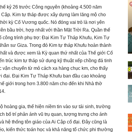
thế kỷ 26 trước Công nguyên (khoảng 4.500 năm
i Cập. Kim tự tháp được xây dựng làm lăng mộ cho
thời kỳ Cổ Vương quốc. Nó đóng vai trò là nơi yên
lên bầu trời, hợp nhất với thần Mặt Trời Ra. Quần thể
ố công trình phụ trợ: Đại Kim Tự Tháp Khufu, Kim Tự
hân sư Giza. Trong đó Kim tự tháp Khufu hoàn thành
hất và được xem là Kỳ quan thứ nhất của Thế giới Cổ
iến trúc kim tự tháp sử dụng kỹ thuật xếp chồng đá tinh
c vận chuyển từ mỏ cách xa hàng chục km, cho thấy
thời đại. Đại Kim Tự Tháp Khufu ban đầu cao khoảng
 thế giới trong hơn 3.800 năm cho đến khi Nhà thờ
14.
hoàng gia, thể hiện niềm tin vào sự tái sinh, trường
ch bố trí phản ánh vũ trụ quan, tượng trưng cho ánh
 và hệ thống tôn giáo của Ai Cập cổ đại. Đây cũng là
éo, kiến thức toán học và khả năng tổ chức phi thường