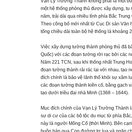
Vạn Lý Trường Thành không phải là một bứ
một hệ thống phòng thủ được xây dựng, tu 
năm, trải dài qua nhiều tỉnh phía Bắc Trung
Theo công bố mới nhất từ Cục Di sản Văn h
tổng chiều dài toàn bộ hệ thống là khoảng 
Việc xây dựng tường thành phòng thủ đã bắ
Quốc) với các đoạn tường rời rạc bởi các 
Năm 221 TCN, sau khi thống nhất Trung Ho
đoạn tường thành rải rác lại với nhau, tạo
đích chính là bảo vệ lãnh thổ khỏi sự xâm
các đoạn tường thành kiên cố, bằng gạch v
tạo dưới triều đại nhà Minh (1368 – 1644).
Mục đích chính của Vạn Lý Trường Thành l
sự di cư của các bộ tộc du mục từ phía Bắc
này là người Mông Cổ (thời Minh). Bên cạnh
buôn bán qua Con đường tơ lụa và ngăn ch