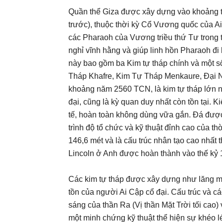
Quần thể Giza được xây dựng vào khoảng 
trước), thuộc thời kỳ Cổ Vương quốc của A
các Pharaoh của Vương triều thứ Tư trong 
nghỉ vĩnh hằng và giúp linh hồn Pharaoh đi 
này bao gồm ba Kim tự tháp chính và một s
Tháp Khafre, Kim Tự Tháp Menkaure, Đại N
khoảng năm 2560 TCN, là kim tự tháp lớn n
đại, cũng là kỳ quan duy nhất còn tồn tại. K
tế, hoàn toàn không dùng vữa gắn. Đá đượ
trình độ tổ chức và kỹ thuật đỉnh cao của 
146,6 mét và là cấu trúc nhân tạo cao nhất
Lincoln ở Anh được hoàn thành vào thế kỷ 
Các kim tự tháp được xây dựng như lăng mộ 
tồn của người Ai Cập cổ đại. Cấu trúc và cá
sáng của thần Ra (Vị thần Mặt Trời tối cao)
một minh chứng kỹ thuật thể hiện sự khéo l