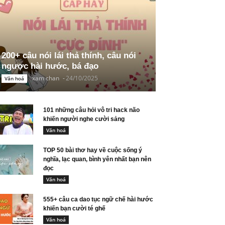
200+ câu nói lái thả thính, câu nói
ngược hài hước, bá đạo
xam chan
-
24/10/2025
Văn hoá
101 những câu hỏi vô tri hack não
khiến người nghe cười sảng
Văn hoá
TOP 50 bài thơ hay về cuộc sống ý
nghĩa, lạc quan, bình yên nhất bạn nên
đọc
Văn hoá
555+ câu ca dao tục ngữ chế hài hước
khiến bạn cười té ghế
Văn hoá