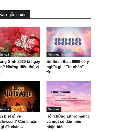
Bài ngẫu nhiên
ăn hoá
Văn hoá
áng Sinh 2020 là ngày
Số thiên thần 8888 có ý
o? Những điều thú vị
nghĩa gì: “Tin nhắn”
...
từ...
ăn hoá
Văn hoá
n biết gì về
Hội chứng Lithromantic
alloween? Cần chuẩn
và một số dấu hiệu
 gì để chào...
nhận biết