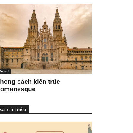
ăn hoá
hong cách kiến trúc
omanesque
Bài xem nhiều