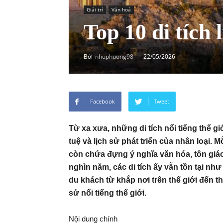
Giải trí
Văn hoá
Top 10 di tích l
Bởi
nhuphuong98
-
22/05/2026
Facebook
Tweet
Từ xa xưa, những di tích nổi tiếng thế gi
tuệ và lịch sử phát triển của nhân loại. M
còn chứa đựng ý nghĩa văn hóa, tôn giáo
nghìn năm, các di tích ấy vẫn tồn tại nh
du khách từ khắp nơi trên thế giới đến th
sử nổi tiếng thế giới.
Nội dung chính