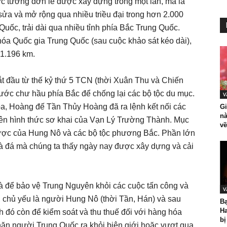
c tường đơn lẻ được xây dựng trong một lần, mà là
sửa và mở rộng qua nhiều triều đại trong hơn 2.000
 Quốc, trải dài qua nhiều tỉnh phía Bắc Trung Quốc.
óa Quốc gia Trung Quốc (sau cuộc khảo sát kéo dài),
21.196 km.
t đầu từ thế kỷ thứ 5 TCN (thời Xuân Thu và Chiến
nước chư hầu phía Bắc để chống lại các bộ tộc du mục.
V
a, Hoàng đế Tần Thủy Hoàng đã ra lệnh kết nối các
Gi
nà
 nên hình thức sơ khai của Vạn Lý Trường Thành. Mục
về
 lược của Hung Nô và các bộ tộc phương Bắc. Phần lớn
à đá mà chúng ta thấy ngày nay được xây dựng và cải
à để bảo vệ Trung Nguyên khỏi các cuộc tấn công và
V
, chủ yếu là người Hung Nô (thời Tần, Hán) và sau
Bạ
H
 đó còn để kiểm soát và thu thuế đối với hàng hóa
bị
ặn người Trung Quốc ra khỏi biên giới hoặc vượt qua