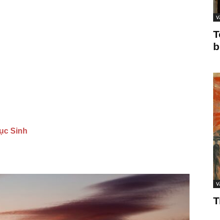
V
T
b
ục Sinh
V
T