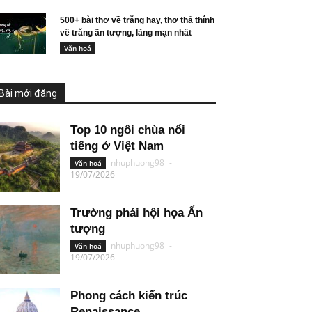
500+ bài thơ về trăng hay, thơ thả thính
về trăng ấn tượng, lãng mạn nhất
Văn hoá
Bài mới đăng
Top 10 ngôi chùa nổi
tiếng ở Việt Nam
nhuphuong98
-
Văn hoá
19/07/2026
Trường phái hội họa Ấn
tượng
nhuphuong98
-
Văn hoá
19/07/2026
Phong cách kiến trúc
Renaissance