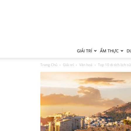
GIẢI TRÍ
ẨM THỰC
DU
Trang Chủ
Giải trí
Văn hoá
Top 10 di tích lịch sử