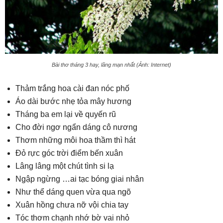
Bài thơ tháng 3 hay, lãng mạn nhất (Ảnh: Internet)
Thảm trắng hoa cài đan nóc phố
Áo dài bước nhẹ tỏa mây hương
Tháng ba em lại về quyến rũ
Cho đời ngơ ngẩn dáng cô nương
Thơm những môi hoa thầm thì hát
Đỏ rực góc trời điểm bến xuân
Lâng lâng một chút tình si lạ
Ngập ngừng …ai tạc bóng giai nhân
Như thể dáng quen vừa qua ngõ
Xuân hồng chưa nỡ vội chia tay
Tóc thơm chạnh nhớ bờ vai nhỏ