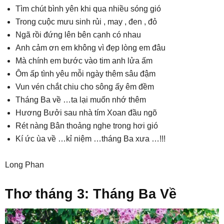
Tìm chút bình yên khi qua nhiều sóng gió
Trong cuộc mưu sinh rủi , may , đen , đỏ
Ngã rồi đứng lên bên cạnh có nhau
Anh cảm ơn em không vì đẹp lòng em đâu
Mà chính em bước vào tim anh lửa ấm
Ôm ấp tình yêu mỗi ngày thêm sâu đậm
Vun vén chắt chiu cho sông ấy êm đềm
Tháng Ba về …ta lại muốn nhớ thêm
Hương Bưởi sau nhà tím Xoan đầu ngõ
Rét nàng Bân thoảng nghe trong hơi gió
Kí ức ùa về …kỉ niệm …tháng Ba xưa …!!!
Long Phan
Thơ tháng 3: Tháng Ba Về