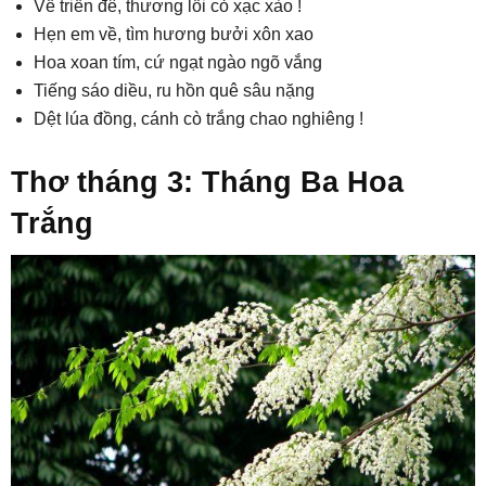
Về triền đê, thương lối cỏ xạc xào !
Hẹn em về, tìm hương bưởi xôn xao
Hoa xoan tím, cứ ngạt ngào ngõ vắng
Tiếng sáo diều, ru hồn quê sâu nặng
Dệt lúa đồng, cánh cò trắng chao nghiêng !
Thơ tháng 3: Tháng Ba Hoa
Trắng