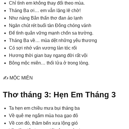
Chỉ tình em không thay đổi theo mùa.
Tháng Ba ơi… em vẫn lặng lẽ chờ!
Như nàng Bân thẩn thơ đan áo lạnh
Ngăn chút rét buổi tàn Đông chóng vánh
Để tình quân vững mạnh chốn sa trường.
Tháng Ba về… mùa dệt những yêu thương
Có sợi nhớ vấn vương làn tóc rối
Hương thời gian bay ngang đời rất vội
Bông mộc miên… thổi lửa ở trong lòng.
✍ MỘC MIÊN
Thơ tháng 3: Hẹn Em Tháng 3
Ta hẹn em chiều mưa bụi tháng ba
Về quê mẹ ngắm mùa hoa gạo đỏ
Về con đò, thăm bến xưa lộng gió