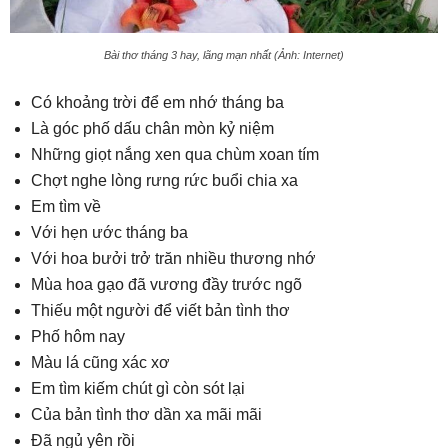
Bài thơ tháng 3 hay, lãng mạn nhất (Ảnh: Internet)
Có khoảng trời để em nhớ tháng ba
Là góc phố dấu chân mòn kỷ niệm
Những giọt nắng xen qua chùm xoan tím
Chợt nghe lòng rưng rức buổi chia xa
Em tìm về
Với hẹn ước tháng ba
Với hoa bưởi trở trăn nhiều thương nhớ
Mùa hoa gạo đã vương đầy trước ngõ
Thiếu một người để viết bản tình thơ
Phố hôm nay
Màu lá cũng xác xơ
Em tìm kiếm chút gì còn sót lại
Của bản tình thơ dần xa mãi mãi
Đã ngủ yên rồi