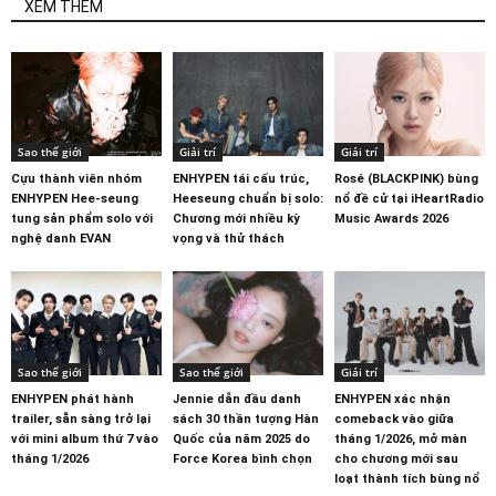
XEM THÊM
Sao thế giới
Giải trí
Giải trí
Cựu thành viên nhóm
ENHYPEN tái cấu trúc,
Rosé (BLACKPINK) bùng
ENHYPEN Hee-seung
Heeseung chuẩn bị solo:
nổ đề cử tại iHeartRadio
tung sản phẩm solo với
Chương mới nhiều kỳ
Music Awards 2026
nghệ danh EVAN
vọng và thử thách
Sao thế giới
Sao thế giới
Giải trí
ENHYPEN phát hành
Jennie dẫn đầu danh
ENHYPEN xác nhận
trailer, sẵn sàng trở lại
sách 30 thần tượng Hàn
comeback vào giữa
với mini album thứ 7 vào
Quốc của năm 2025 do
tháng 1/2026, mở màn
tháng 1/2026
Force Korea bình chọn
cho chương mới sau
loạt thành tích bùng nổ