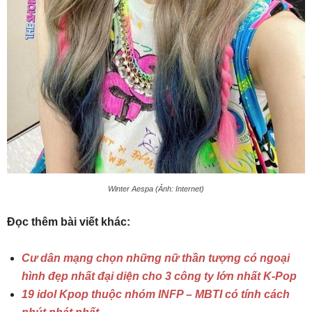
Winter Aespa (Ảnh: Internet)
Đọc thêm bài viết khác:
Cư dân mạng chọn những nữ thần tượng có ngoại
hình đẹp nhất đại diện cho 3 công ty lớn nhất K-Pop
19 idol Kpop thuộc nhóm INFP – MBTI có tính cách