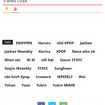
0
BÌNH LUẬN
TAGS
ENHYPEN
Haruto
idol KPOP
Jaehee
Jaehee Weeekly
Karina
KPOP
Nana who ah
Nhan sắc
Ni Ki
nổi bật
Seeun STAYC
Soojin Weeekly
STAYC
Sunghoon
tân binh Kpop
treasure
WEEEKLY
Wei
Yohan
Yoon
Yubin
Yubin MIRAE