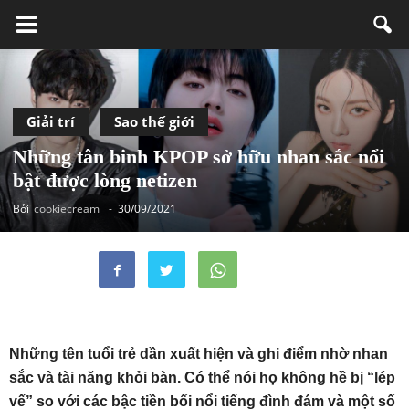
Giải trí
Sao thế giới
Những tân binh KPOP sở hữu nhan sắc nổi
bật được lòng netizen
Bởi
cookiecream
-
30/09/2021
Những tên tuổi trẻ dần xuất hiện và ghi điểm nhờ nhan
sắc và tài năng khỏi bàn. Có thể nói họ không hề bị “lép
vế” so với các bậc tiền bối nổi tiếng đình đám và một số