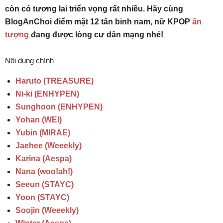
còn có tương lai triển vọng rất nhiều. Hãy cùng
BlogAnChoi điểm mặt 12 tân binh nam, nữ KPOP
ấn
tượng
đang được lòng cư dân mạng nhé!
Nội dung chính
Haruto (TREASURE)
Ni-ki (ENHYPEN)
Sunghoon (ENHYPEN)
Yohan (WEI)
Yubin (MIRAE)
Jaehee (Weeekly)
Karina (Aespa)
Nana (woo!ah!)
Seeun (STAYC)
Yoon (STAYC)
Soojin (Weeekly)