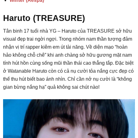
Winter (Aespa)
Haruto (TREASURE)
Tân binh 17 tuổi nhà YG – Haruto của TREASURE sở hữu
visual đẹp trai ngời ngợi. Trong nhóm nam thần tượng đảm
nhận vị trí rapper kiêm em út tài năng. Về diện mạo “hoàn
hảo không chỗ chê” khi anh chàng sở hữu gương mặt nam
tính hút hồn cùng sống mũi thần thái cao thẳng tắp. Đặc biệt
ở Watanable Haruto còn có cả nụ cười tỏa nắng cực đẹp có
thể thu hút biết bao ánh nhìn. Chỉ cần nở nụ cười là “không
gian bừng nắng hạ” quả không sai chút nào!