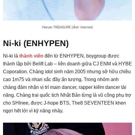
Haruto TREASURE (Ảnh: Internet)
Ni-ki (ENHYPEN)
Ni-ki là
thành viên
đến từ ENHYPEN, boygroup được
thành lập bởi Belift Lab – liên doanh giữa CJ ENM và HYBE
Coporation. Chàng idol sinh năm 2005 nhưng sở hữu chiều
cao 1m75 và nhan sắc đầy ấn tượng. Trong nhóm anh
chàng đảm nhận vị trí main dancer, rapper kiêm dancer tài
năng. Chàng trai quốc tịch Nhật Bản từng là vũ công phụ trợ
cho SHInee, được J-hope BTS, The8 SEVENTEEN khen
ngợi hết lời vì kỹ năng nhảy.