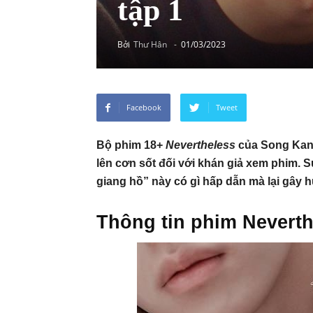
tập 1
Bởi
Thư Hân
-
01/03/2023
Facebook
Tweet
Bộ phim 18+
Nevertheless
của Song Kang
lên cơn sốt đối với khán giả xem phim. 
giang hồ” này có gì hấp dẫn mà lại gây 
Thông tin phim Neverth