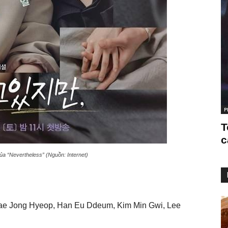
P
T
c
ủa “Nevertheless” (Nguồn: Internet)
e Jong Hyeop, Han Eu Ddeum, Kim Min Gwi, Lee