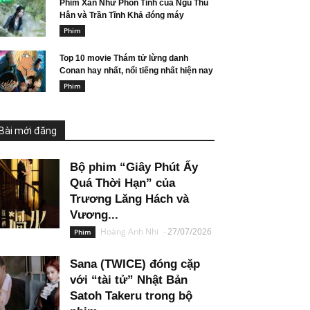
Phim Xán Như Phồn Tinh của Ngu Thu
Hân và Trần Tĩnh Khả đóng máy
Phim
Top 10 movie Thám tử lừng danh
Conan hay nhất, nổi tiếng nhất hiện nay
Phim
Bài mới đăng
Bộ phim “Giây Phút Ấy
Quá Thời Hạn” của
Trương Lăng Hách và
Vương...
Hoàng Anh Nhi
-
27/07/2026
Phim
Sana (TWICE) đóng cặp
với “tài tử” Nhật Bản
Satoh Takeru trong bộ