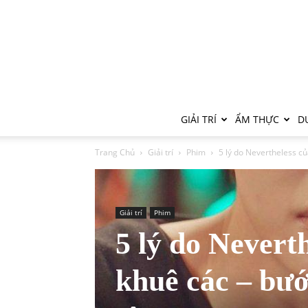
GIẢI TRÍ
ẨM THỰC
DU
Trang Chủ
Giải trí
Phim
5 lý do Nevertheless củ
Giải trí
Phim
5 lý do Nevert
khuê các – bướ