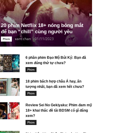
20 phim Netflix 18+ nóng bỏng mắt
để bạn “chill” cùng người yêu
xam chan
-
01/11/2023
Phim
6 phần phim Đạo Mộ Bút Ký: Bạn đã
xem đúng thứ tự chưa?
Phim
18 phim bách hợp châu Á hay, ấn
tượng nhất, bạn đã xem hết chưa?
Phim
Review Sei No Gekiyaku: Phim đam mỹ
18+ khai thác đề tài BDSM có gì đáng
xem?
Phim