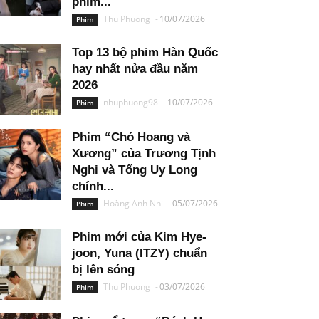
phim...
Thu Phuong
-
10/07/2026
Phim
Top 13 bộ phim Hàn Quốc
hay nhất nửa đầu năm
2026
nhuphuong98
-
10/07/2026
Phim
Phim “Chó Hoang và
Xương” của Trương Tịnh
Nghi và Tống Uy Long
chính...
Hoàng Anh Nhi
-
05/07/2026
Phim
Phim mới của Kim Hye-
joon, Yuna (ITZY) chuẩn
bị lên sóng
Thu Phuong
-
03/07/2026
Phim