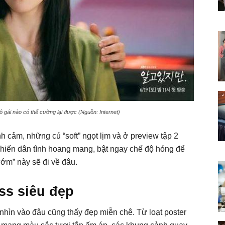
gái nào có thể cưỡng lại được (Nguồn: Internet)
h cảm, những cú “soft” ngọt lịm và ở preview tập 2
khiến dân tình hoang mang, bật ngay chế độ hóng để
ướm” này sẽ đi về đâu.
ss siêu đẹp
nhìn vào đâu cũng thấy đẹp miễn chê. Từ loạt poster