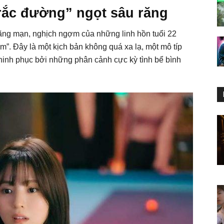
rắc đường” ngọt sâu răng
lãng mạn, nghịch ngợm của những linh hồn tuổi 22
m”. Đây là một kịch bản không quá xa lạ, một mô típ
inh phục bởi những phân cảnh cực kỳ tình bể bình