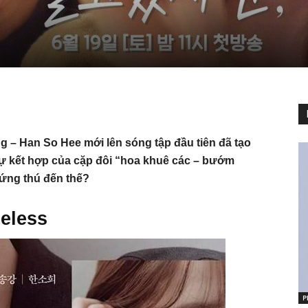
 – Han So Hee mới lên sóng tập đầu tiên đã tạo
Sự kết hợp của cặp đôi “hoa khuê các – bướm
hứng thú đến thế?
eless
P