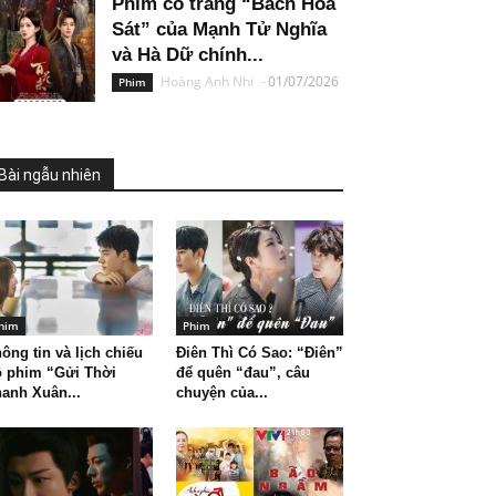
Phim cổ trang “Bách Hoa
Sát” của Mạnh Tử Nghĩa
và Hà Dữ chính...
Hoàng Anh Nhi
-
01/07/2026
Phim
Bài ngẫu nhiên
him
Phim
ông tin và lịch chiếu
Điên Thì Có Sao: “Điên”
 phim “Gửi Thời
để quên “đau”, câu
anh Xuân...
chuyện của...