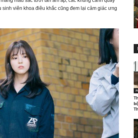
s
mang màu sắc tươi tắn ấm áp, các khung cảnh quay
u sinh viên khoa điêu khắc cũng đem lại cảm giác ưng
P
Th
bộ
Th