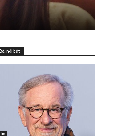
Bài nổi bật
him