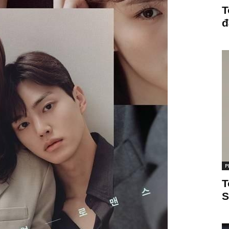
T
đ
P
T
S