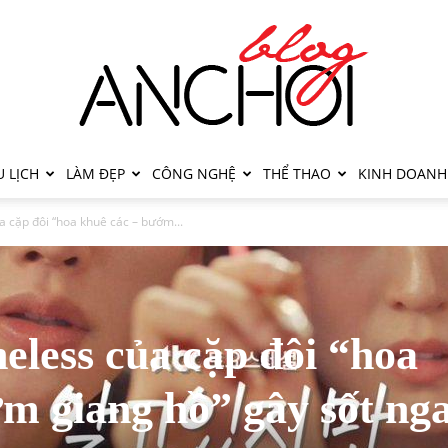
 LỊCH
LÀM ĐẸP
CÔNG NGHỆ
THỂ THAO
KINH DOANH
a cặp đôi “hoa khuê các – bướm...
heless của cặp đôi “hoa
m giang hồ” gây sốt ng