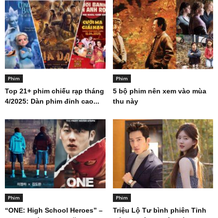
Phim
Phim
Top 21+ phim chiếu rạp tháng
5 bộ phim nên xem vào mùa
4/2025: Dàn phim đỉnh cao...
thu này
Phim
Phim
“ONE: High School Heroes” –
Triệu Lộ Tư bình phiên Tỉnh