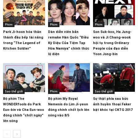
Phim
Phim
Phim
Park Ji-hoon hóa thân
Dàn diễn viên bản
Son Suk-koo, Ha Jung-
thành đầu bếp tài năng
remake Hàn Quốc “Điều
woo và Ji Chang-wook
trong “The Legend of
Kỳ Diệu Của Tiệm Tạp
hội tụ trong Ordinary
Kitchen Soldier”
Hóa Namiya” chính thức
People của đạo diễn
lộ diện
Yoon Jong-bin
Sao thế giới
Phim
Sao thế giới
Bộ phim The
Bộ phim My Royal
Sự thật phía sau bức
WONDERfools do Park
Nemesis do Lim Ji-yeon
ảnh huyền thoại Faker
Eun-bin và Cha Eun-woo
đóng chính chốt lịch lên
bật khóc tại CKTG 2017
đóng chính “chốt ngày”
sóng vào 8/5
lên sóng