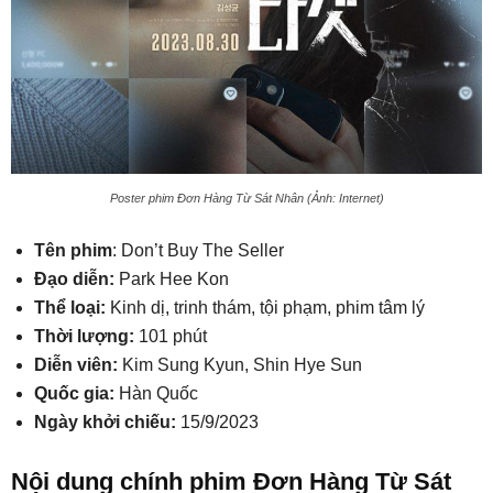
Poster phim Đơn Hàng Từ Sát Nhân (Ảnh: Internet)
Tên phim
: Don’t Buy The Seller
Đạo diễn:
Park Hee Kon
Thể loại:
Kinh dị, trinh thám, tội phạm, phim tâm lý
Thời lượng:
101 phút
Diễn viên:
Kim Sung Kyun, Shin Hye Sun
Quốc gia:
Hàn Quốc
Ngày khởi chiếu:
15/9/2023
Nội dung chính phim Đơn Hàng Từ Sát