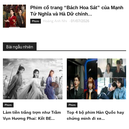
Phim cổ trang “Bách Hoa Sát” của Mạnh
Tử Nghĩa và Hà Dữ chính...
Hoàng Anh Nhi
-
01/07/2026
Phim
Bài ngẫu nhiên
Phim
Phim
Làm tiền trắng trợn như Trầm
Top 4 bộ phim Hàn Quốc hay
Vụn Hương Phai: Kết BE...
chứng minh đi xe...