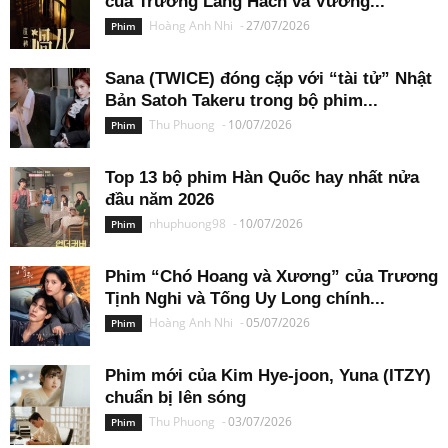
của Trương Lăng Hách và Vương...
Hoàng Anh Nhi
-
27/07/2026
Phim
Sana (TWICE) đóng cặp với “tài tử” Nhật
Bản Satoh Takeru trong bộ phim...
Thu Phuong
-
10/07/2026
Phim
Top 13 bộ phim Hàn Quốc hay nhất nửa
đầu năm 2026
nhuphuong98
-
10/07/2026
Phim
Phim “Chó Hoang và Xương” của Trương
Tịnh Nghi và Tống Uy Long chính...
Hoàng Anh Nhi
-
05/07/2026
Phim
Phim mới của Kim Hye-joon, Yuna (ITZY)
chuẩn bị lên sóng
Thu Phuong
-
03/07/2026
Phim