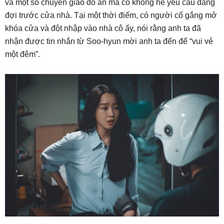
và một số chuyến giao đồ ăn mà cô không hề yêu cầu đang
đợi trước cửa nhà. Tại một thời điểm, có người cố gắng mở
khóa cửa và đột nhập vào nhà cô ấy, nói rằng anh ta đã
nhận được tin nhắn từ Soo-hyun mời anh ta đến để “vui vẻ
một đêm”.