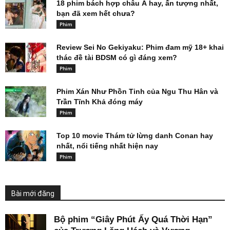
18 phim bách hợp châu Á hay, ấn tượng nhất,
bạn đã xem hết chưa?
Phim
Review Sei No Gekiyaku: Phim đam mỹ 18+ khai
thác đề tài BDSM có gì đáng xem?
Phim
Phim Xán Như Phồn Tinh của Ngu Thu Hân và
Trần Tĩnh Khả đóng máy
Phim
Top 10 movie Thám tử lừng danh Conan hay
nhất, nổi tiếng nhất hiện nay
Phim
Bài mới đăng
Bộ phim “Giây Phút Ấy Quá Thời Hạn”