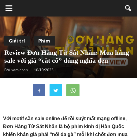
Giải trí
Phim
Review Đơn Hàng Từ Sát Nhân: Mua hàng
sale với giá “cắt cổ” đúng nghĩa đen
Bởi
xam chan
-
10/10/2023
Với motif săn sale online để rồi suýt mất mạng offline,
Đơn Hàng Từ Sát Nhân là bộ phim kinh dị Hàn Quốc
khiến khán giả phải “nổi da gà” mỗi khi chốt đơn mua