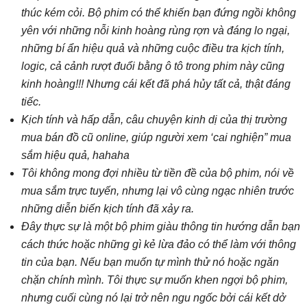
thúc kém cỏi. Bộ phim có thể khiến bạn đứng ngồi không
yên với những nỗi kinh hoàng rùng rợn và đáng lo ngại,
những bí ẩn hiệu quả và những cuộc điều tra kịch tính,
logic, cả cảnh rượt đuổi bằng ô tô trong phim này cũng
kinh hoàng!!! Nhưng cái kết đã phá hủy tất cả, thật đáng
tiếc.
Kịch tính và hấp dẫn, câu chuyện kinh dị của thị trường
mua bán đồ cũ online, giúp người xem ‘cai nghiện” mua
sắm hiệu quả, hahaha
Tôi không mong đợi nhiều từ tiền đề của bộ phim, nói về
mua sắm trực tuyến, nhưng lại vô cùng ngạc nhiên trước
những diễn biến kịch tính đã xảy ra.
Đây thực sự là một bộ phim giàu thông tin hướng dẫn bạn
cách thức hoặc những gì kẻ lừa đảo có thể làm với thông
tin của bạn. Nếu bạn muốn tự mình thử nó hoặc ngăn
chặn chính mình. Tôi thực sự muốn khen ngợi bộ phim,
nhưng cuối cùng nó lại trở nên ngu ngốc bởi cái kết dở