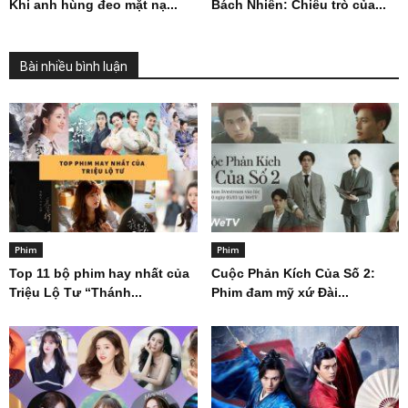
Khi anh hùng đeo mặt nạ...
Bách Nhiên: Chiêu trò của...
Bài nhiều bình luận
Phim
Phim
Top 11 bộ phim hay nhất của
Cuộc Phản Kích Của Số 2:
Triệu Lộ Tư “Thánh...
Phim đam mỹ xứ Đài...