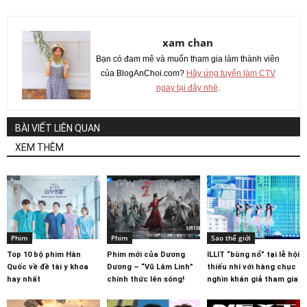
xam chan
Bạn có đam mê và muốn tham gia làm thành viên
của BlogAnChoi.com?
Hãy ứng tuyển làm CTV
ngay tại đây nhé
.
BÀI VIẾT LIÊN QUAN
XEM THÊM
Phim
Phim
Sao thế giới
Top 10 bộ phim Hàn
Phim mới của Dương
ILLIT “bùng nổ” tại lễ hội
Quốc về đề tài y khoa
Dương – “Vũ Lâm Linh”
thiếu nhi với hàng chục
hay nhất
chính thức lên sóng!
nghìn khán giả tham gia