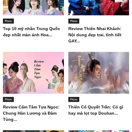
Phim
Phim
Top 10 mỹ nhân Trung Quốc
Review Thiên Nhai Khách:
đẹp nhất màn ảnh Hoa...
Nội dung đẹp trai, tình tiết
GAY...
Phim
Phim
Review Cẩm Tâm Tựa Ngọc:
Thiên Cổ Quyết Trần: Có gì
Chung Hán Lương và Đàm
hay mà lọt top Douban...
Tùng...