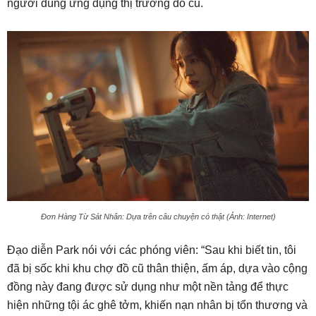
người dùng ứng dụng thị trường đồ cũ.
Đơn Hàng Từ Sát Nhân: Dựa trên câu chuyện có thật (Ảnh: Internet)
Đạo diễn Park nói với các phóng viên: “Sau khi biết tin, tôi
đã bị sốc khi khu chợ đồ cũ thân thiện, ấm áp, dựa vào cộng
đồng này đang được sử dụng như một nền tảng để thực
hiện những tội ác ghê tởm, khiến nạn nhân bị tổn thương và