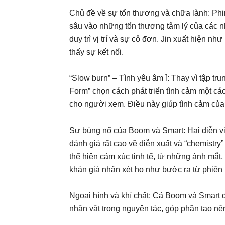
Chủ đề về sự tổn thương và chữa lành: Phi
sâu vào những tổn thương tâm lý của các nhâ
duy trì vị trí và sự cô đơn. Jin xuất hiện n
thấy sự kết nối.
“Slow burn” – Tình yêu âm ỉ: Thay vì tập t
Form” chọn cách phát triển tình cảm một cá
cho người xem. Điều này giúp tình cảm của 
Sự bùng nổ của Boom và Smart: Hai diễn vi
đánh giá rất cao về diễn xuất và “chemistr
thể hiện cảm xúc tinh tế, từ những ánh mắt
khán giả nhận xét họ như bước ra từ phiê
Ngoại hình và khí chất: Cả Boom và Smart 
nhân vật trong nguyên tác, góp phần tạo nê