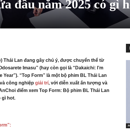
ửa đầu năm 2025 có gì h
) Thái Lan đang gây chú ý, được chuyển thể từ
dosarete Imasu” (hay còn gọi là “Dakaichi: I’m
e Year”). “Top Form” là một bộ phim BL Thái Lan
 và công nghiệp
giải trí
, với diễn xuất ấn tượng và
gAnChoi điểm xem Top Form: Bộ phim BL Thái Lan
gì hot.
orm”:
P