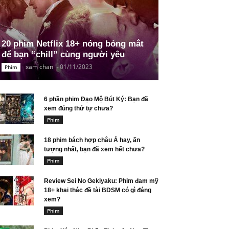
20 phim Netflix 18+ nóng bỏng mắt
để bạn “chill” cùng người yêu
xam chan
-
01/11/2023
Phim
6 phần phim Đạo Mộ Bút Ký: Bạn đã
xem đúng thứ tự chưa?
Phim
18 phim bách hợp châu Á hay, ấn
tượng nhất, bạn đã xem hết chưa?
Phim
Review Sei No Gekiyaku: Phim đam mỹ
18+ khai thác đề tài BDSM có gì đáng
xem?
Phim