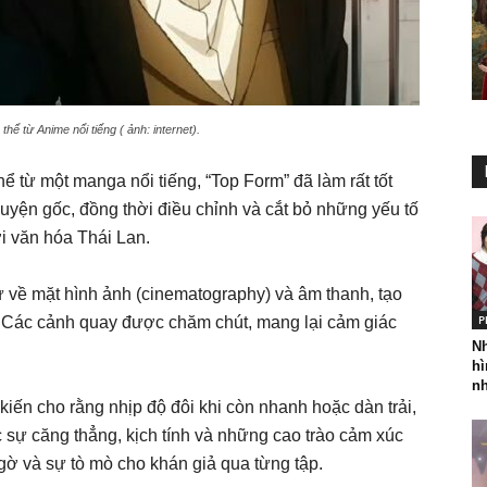
ể từ Anime nổi tiếng ( ảnh: internet).
ể từ một manga nổi tiếng, “Top Form” đã làm rất tốt
chuyện gốc, đồng thời điều chỉnh và cắt bỏ những yếu tố
i văn hóa Thái Lan.
 về mặt hình ảnh (cinematography) và âm thanh, tạo
P
. Các cảnh quay được chăm chút, mang lại cảm giác
N
hì
nh
 kiến cho rằng nhịp độ đôi khi còn nhanh hoặc dàn trải,
 sự căng thẳng, kịch tính và những cao trào cảm xúc
ngờ và sự tò mò cho khán giả qua từng tập.