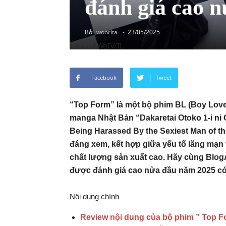
đánh giá cao n
Bởi
woorita
-
23/05/2025
Facebook
Tweet
“Top Form” là một bộ phim BL (Boy Love
manga Nhật Bản “Dakaretai Otoko 1-i ni O
Being Harassed By the Sexiest Man of th
đáng xem, kết hợp giữa yếu tố lãng mạn
chất lượng sản xuất cao. Hãy cùng Blo
được đánh giá cao nửa đầu năm 2025 có 
Nội dung chính
Review nội dung của bộ phim ” Top F