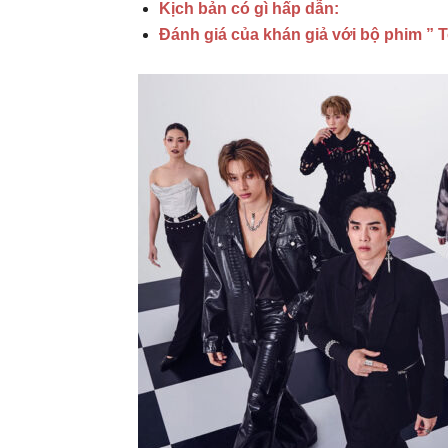
Kịch bản có gì hấp dẫn:
Đánh giá của khán giả với bộ phim ” 