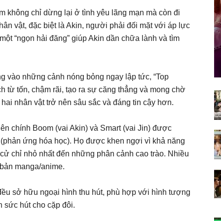
m không chỉ dừng lại ở tình yêu lãng mạn mà còn đi
n vật, đặc biệt là Akin, người phải đối mặt với áp lực
hư một “ngọn hải đăng” giúp Akin dần chữa lành và tìm
rung vào những cảnh nóng bỏng ngay lập tức, “Top
ch từ tốn, chậm rãi, tạo ra sự căng thẳng và mong chờ
hai nhân vật trở nên sâu sắc và đáng tin cậy hơn.
ên chính Boom (vai Akin) và Smart (vai Jin) được
y” (phản ứng hóa học). Họ được khen ngợi vì khả năng
, cử chỉ nhỏ nhất đến những phân cảnh cao trào. Nhiều
n bản manga/anime.
đều sở hữu ngoại hình thu hút, phù hợp với hình tượng
n sức hút cho cặp đôi.