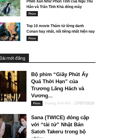
Phim Xán Như Phồn Tinh của Ngu Thu
Hân và Trần Tĩnh Khả đóng máy
Phim
Top 10 movie Thám tử lừng danh
Conan hay nhất, nổi tiếng nhất hiện nay
Phim
Bài mới đăng
Bộ phim “Giây Phút Ấy
Quá Thời Hạn” của
Trương Lăng Hách và
Vương...
Hoàng Anh Nhi
-
27/07/2026
Phim
Sana (TWICE) đóng cặp
với “tài tử” Nhật Bản
Satoh Takeru trong bộ