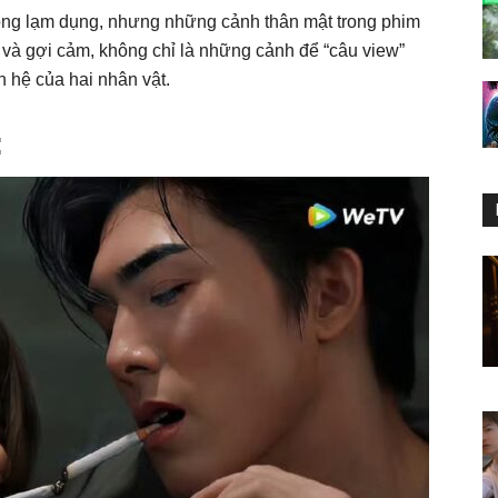
ng lạm dụng, nhưng những cảnh thân mật trong phim
ế và gợi cảm, không chỉ là những cảnh để “câu view”
n hệ của hai nhân vật.
: