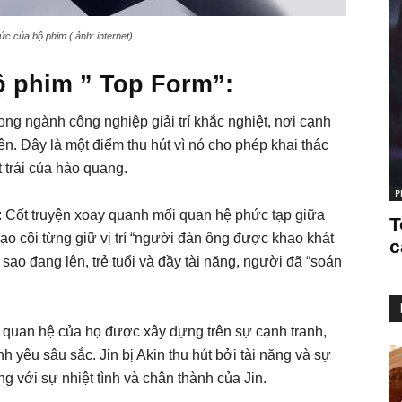
ức của bộ phim ( ảnh: internet).
ộ phim ” Top Form”:
rong ngành công nghiệp giải trí khắc nghiệt, nơi cạnh
yên. Đây là một điểm thu hút vì nó cho phép khai thác
 trái của hào quang.
P
trí: Cốt truyện xoay quanh mối quan hệ phức tạp giữa
T
gạo cội từng giữ vị trí “người đàn ông được khao khát
c
i sao đang lên, trẻ tuổi và đầy tài năng, người đã “soán
 quan hệ của họ được xây dựng trên sự cạnh tranh,
 yêu sâu sắc. Jin bị Akin thu hút bởi tài năng và sự
ng với sự nhiệt tình và chân thành của Jin.