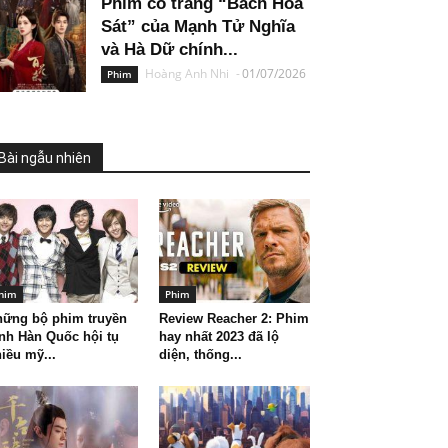
Phim cổ trang “Bách Hoa
Sát” của Mạnh Tử Nghĩa
và Hà Dữ chính...
Hoàng Anh Nhi
-
01/07/2026
Phim
Bài ngẫu nhiên
him
Phim
hững bộ phim truyền
Review Reacher 2: Phim
nh Hàn Quốc hội tụ
hay nhất 2023 đã lộ
iều mỹ...
diện, thống...