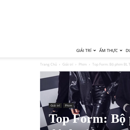
GIẢI TRÍ
ẨM THỰC
DU
Trang Chủ
Giải trí
Phim
Top Form: Bộ phim BL T
Giải trí
Phim
Top Form: Bộ 