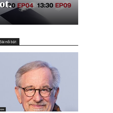
ot.
Bài nổi bật
him