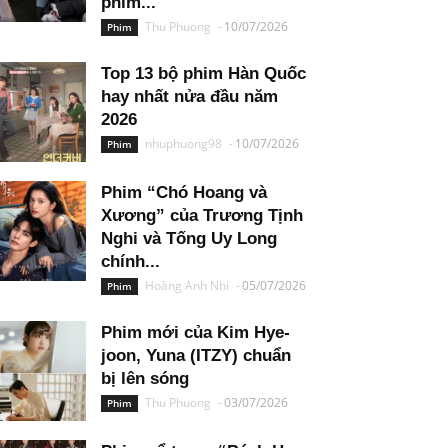
phim...
Thu Phuong
-
10/07/2026
Phim
Top 13 bộ phim Hàn Quốc
hay nhất nửa đầu năm
2026
nhuphuong98
-
10/07/2026
Phim
Phim “Chó Hoang và
Xương” của Trương Tịnh
Nghi và Tống Uy Long
chính...
Hoàng Anh Nhi
-
05/07/2026
Phim
Phim mới của Kim Hye-
joon, Yuna (ITZY) chuẩn
bị lên sóng
Thu Phuong
-
03/07/2026
Phim