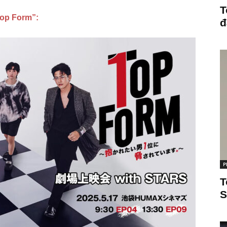
T
Top Form”:
đ
P
T
S