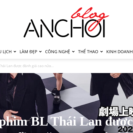
 LỊCH
LÀM ĐẸP
CÔNG NGHỆ
THỂ THAO
KINH DOANH
hái Lan được đánh giá cao nửa...
phim BL Thái Lan được