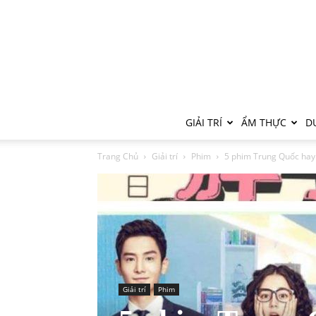
GIẢI TRÍ
ẨM THỰC
DU
Trang Chủ
Giải trí
Phim
5 phim Trung Quốc hay n
Giải trí
Phim