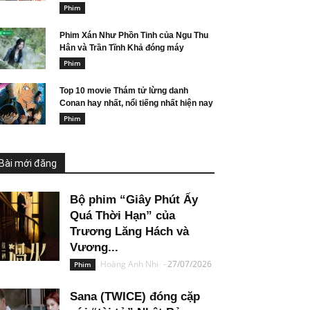
Phim
Phim Xán Như Phồn Tinh của Ngu Thu
Hân và Trần Tĩnh Khả đóng máy
Phim
Top 10 movie Thám tử lừng danh
Conan hay nhất, nổi tiếng nhất hiện nay
Phim
Bài mới đăng
Bộ phim “Giây Phút Ấy
Quá Thời Hạn” của
Trương Lăng Hách và
Vương...
Hoàng Anh Nhi
-
27/07/2026
Phim
Sana (TWICE) đóng cặp