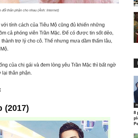
n đổi thân phận cho nhau (Ảnh: Internet)
ì với tính cách của Tiêu Mộ cũng đủ khiến những
m cả phóng viên Trần Mặc. Để có được tin sốt dẻo,
ở thành trợ lý cho cô. Thế nhưng mưa dầm thấm lâu,
 Mộ.
ống của chị gái và đem lòng yêu Trần Mặc thì bất ngờ
lại thân phận.
c
P
 (2017)
8
pl
Pe