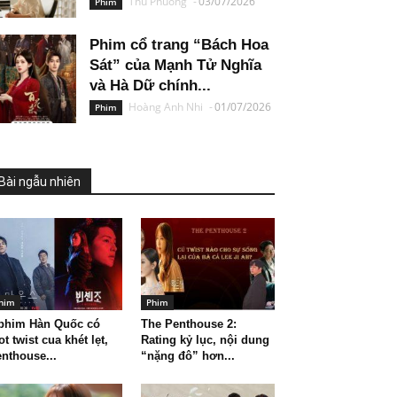
Thu Phuong
-
03/07/2026
Phim
Phim cổ trang “Bách Hoa
Sát” của Mạnh Tử Nghĩa
và Hà Dữ chính...
Hoàng Anh Nhi
-
01/07/2026
Phim
Bài ngẫu nhiên
him
Phim
 phim Hàn Quốc có
The Penthouse 2:
ot twist cua khét lẹt,
Rating kỷ lục, nội dung
nthouse...
“nặng đô” hơn...