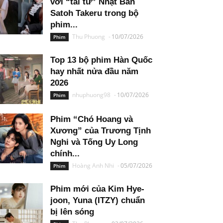
với “tài tử” Nhật Bản
Satoh Takeru trong bộ
phim...
Thu Phuong
-
10/07/2026
Phim
Top 13 bộ phim Hàn Quốc
hay nhất nửa đầu năm
2026
nhuphuong98
-
10/07/2026
Phim
Phim “Chó Hoang và
Xương” của Trương Tịnh
Nghi và Tống Uy Long
chính...
Hoàng Anh Nhi
-
05/07/2026
Phim
Phim mới của Kim Hye-
joon, Yuna (ITZY) chuẩn
bị lên sóng