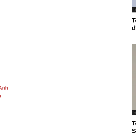
P
T
đ
 Anh
h
P
T
S