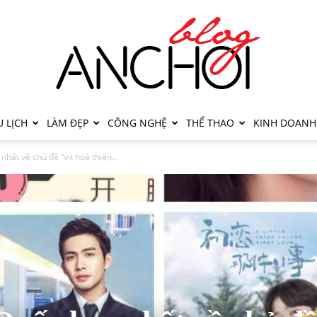
 LỊCH
LÀM ĐẸP
CÔNG NGHỆ
THỂ THAO
KINH DOANH
hất về chủ đề “vịt hoá thiên...