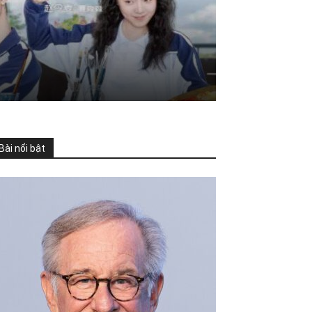
ề
Bài nổi bật