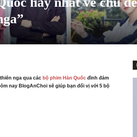
Quốc hay nhất về chủ đ
 nga”
 thiên nga qua các
bộ phim Hàn Quốc
đình đám
hôm nay BlogAnChoi sẽ giúp bạn đổi vị với 5 bộ