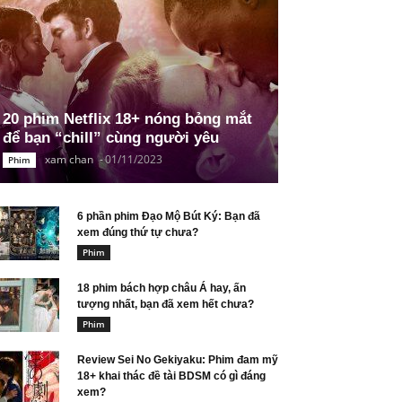
20 phim Netflix 18+ nóng bỏng mắt
để bạn “chill” cùng người yêu
xam chan
-
01/11/2023
Phim
6 phần phim Đạo Mộ Bút Ký: Bạn đã
xem đúng thứ tự chưa?
Phim
18 phim bách hợp châu Á hay, ấn
tượng nhất, bạn đã xem hết chưa?
Phim
Review Sei No Gekiyaku: Phim đam mỹ
18+ khai thác đề tài BDSM có gì đáng
xem?