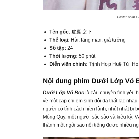
Poster phim Dư
Tên gốc:
皮囊 之下
Thể loại:
Hài, lãng mạn, giả tưởng
Số tập:
24
Thời lượng:
50 phút
Diễn viên chính:
Trịnh Hợp Huệ Tử, Hoà
Nội dung phim Dưới Lớp Vỏ 
Dưới Lớp Vỏ Bọc
là câu chuyện tình yêu h
về một cặp chị em sinh đôi đã thất lạc nhau
người có tính cách hiền lành, nhút nhát bị 
Mộng Quy, một người sắc sảo và kiêu kỳ. Và
thành một ngôi sao nổi tiếng được nhiều ng