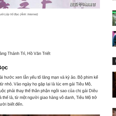
ới Lớp Vỏ Bọc (Ảnh: Internet)
ng Thánh Trì, Hồ Văn Triết
Bọc
ài hước xen lẫn yếu tố lãng mạn và kỳ ảo. Bộ phim kể
 từ nhỏ. Vào ngày họ gặp lại là lúc em gái Tiêu Mộ,
buộc phải thay thế thân phận ngôi sao của chị gái Diêu
 thế là, từ một người giao hàng vô danh, Tiêu Mộ trở
ười biết đến.