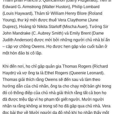
Thẩm phán Francis J. Quincannon (Barry Fitzgerald), Tiến sĩ
Edward G. Armstrong (Walter Huston), Philip Lombard
(Louis Hayward), Thám tử William Henry Blore (Roland
Young), thư ký mới được thuê Vera Claythorne (June
Duprez), Hoàng tử Nikita Starloff (Mischa Auer), Tướng Sir
John Mandrake (C. Aubrey Smith) và Emily Brent (Dame
Judith Anderson) được mời bởi những người chủ nhà bí ẩn
– cặp vợ chồng Owens. Họ được hẹn gặp vào cuối tuần ở
một hòn đảo bị cô lập.
Khi đến nơi, họ chỉ gặp quản gia Thomas Rogers (Richard
Haydn) và vợ ông ta là Ethel Rogers (Queenie Leonard).
Thomas giải thích rằng Owens sẽ đến sau và làm theo
hướng dẫn của chủ nhân, ông ta cho chạy một bản ghi trong
đó có thông điệp của chủ nhà giải thích rằng tất cả bọn họ
đã được triệu tập vì họ phạm tội giết người. Mười người
nhận ra rằng không ai trong số họ đã gặp qua chủ nhà. Vera
đọc bài thơ về Mười người da đỏ nhỏ khi họ nhận thấy một