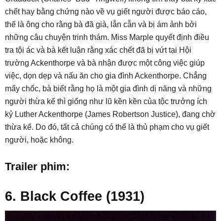
chết hay bằng chứng nào về vụ giết người được báo cáo,
thế là ông cho rằng bà đã già, lẫn cẫn và bị ám ảnh bởi
những câu chuyện trinh thám. Miss Marple quyết định điều
tra tội ác và bà kết luận rằng xác chết đã bị vứt tại Hội
trường Ackenthorpe và bà nhận được một công việc giúp
việc, dọn dẹp và nấu ăn cho gia đình Ackenthorpe. Chẳng
mấy chốc, bà biết rằng họ là một gia đình dị năng và những
người thừa kế thì giống như lũ kền kền của tộc trưởng ích
kỷ Luther Ackenthorpe (James Robertson Justice), đang chờ
thừa kế. Do đó, tất cả chúng có thể là thủ phạm cho vụ giết
người, hoặc không.
Trailer phim:
6. Black Coffee (1931)