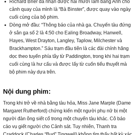
Richard Brier đã nhận được hai mươi lăm bảng Anh cho
cảnh quay của mình là “Bà Binster”, được quay vào ngày
cuối cùng của bộ phim.
Dòng mở đầu: “Thông báo của nhà ga. Chuyến tàu đứng
ở sân ga số 2 là 4:50 cho Ealing Broadway, Hanwell,
Hayes, West Drayton, Langley, Taplow, Milchester và
Brackhampton.” Sáu trạm đầu tiên là các đài chính hãng
dọc theo tuyến phía tây từ Paddington, trong khi hai trạm
cuối cùng là hư cấu và được lấy từ cuốn tiểu thuyết mà
bộ phim này dựa trên.
Nội dung phim:
Trong khi trở về nhà bằng tàu hỏa, Miss Jane Marple (Dame
Margaret Rutherford) chứng kiến ​​một người phụ nữ bị một
người đàn ông siết cổ trong một chuyến tàu khác. Cô báo
cáo vụ giết người cho Cảnh sát. Tuy nhiên, Thanh tra
Craddock (Charles “Bud” Tingwell) không tìm thấy bất kỳ xác