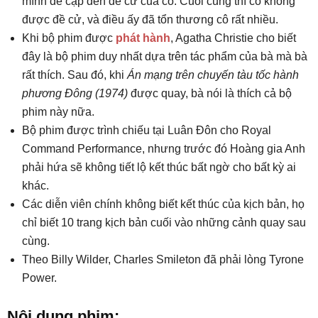
mình đề cập đến đề cử của cô. Cuối cùng thì cô không
được đề cử, và điều ấy đã tổn thương cô rất nhiều.
Khi bộ phim được
phát hành
, Agatha Christie cho biết
đây là bộ phim duy nhất dựa trên tác phẩm của bà mà bà
rất thích. Sau đó, khi
Án mạng trên chuyến tàu tốc hành
phương Đông (1974)
được quay, bà nói là thích cả bộ
phim này nữa.
Bộ phim được trình chiếu tại Luân Đôn cho Royal
Command Performance, nhưng trước đó Hoàng gia Anh
phải hứa sẽ không tiết lộ kết thúc bất ngờ cho bất kỳ ai
khác.
Các diễn viên chính không biết kết thúc của kịch bản, họ
chỉ biết 10 trang kịch bản cuối vào những cảnh quay sau
cùng.
Theo Billy Wilder, Charles Smileton đã phải lòng Tyrone
Power.
Nội dung phim: