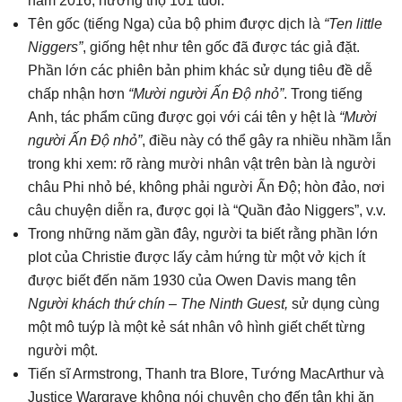
năm 2016, hưởng thọ 101 tuổi.
Tên gốc (tiếng Nga) của bộ phim được dịch là
“Ten little
Niggers”
, giống hệt như tên gốc đã được tác giả đặt.
Phần lớn các phiên bản phim khác sử dụng tiêu đề dễ
chấp nhận hơn
“Mười người Ấn Độ nhỏ”
. Trong tiếng
Anh, tác phẩm cũng được gọi với cái tên y hệt là
“Mười
người Ấn Độ nhỏ”
, điều này có thể gây ra nhiều nhầm lẫn
trong khi xem: rõ ràng mười nhân vật trên bàn là người
châu Phi nhỏ bé, không phải người Ấn Độ; hòn đảo, nơi
câu chuyện diễn ra, được gọi là “Quần đảo Niggers”, v.v.
Trong những năm gần đây, người ta biết rằng phần lớn
plot của Christie được lấy cảm hứng từ một vở kịch ít
được biết đến năm 1930 của Owen Davis mang tên
Người khách thứ chín – The Ninth Guest,
sử dụng cùng
một mô tuýp là một kẻ sát nhân vô hình giết chết từng
người một.
Tiến sĩ Armstrong, Thanh tra Blore, Tướng MacArthur và
Justice Wargrave không nói chuyện cho đến tận khi ăn