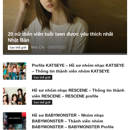
20 nữ diễn viên tuổi teen được yêu thích nhất
Nhật Bản
Mộc Chi
-
20/07/2021
Sao thế giới
Profile KATSEYE – Hồ sơ nhóm nhạc KATSEYE
– Thông tin thành viên nhóm KATSEYE
Sao thế giới
Hồ sơ nhóm nhạc RESCENE – Thông tin thành
viên RESCENE – RESCENE profile
Sao thế giới
Hồ sơ BABYMONSTER – Nhóm nhạc
BABYMONSTER – Thành viên nhóm
BABYMONSTER – BABYMONSTER Profile