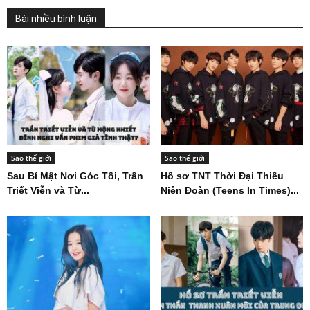
Bài nhiều bình luận
Sao thế giới
Sao thế giới
Sau Bí Mật Nơi Góc Tối, Trần
Hồ sơ TNT Thời Đại Thiếu
Triết Viễn và Từ...
Niên Đoàn (Teens In Times)...