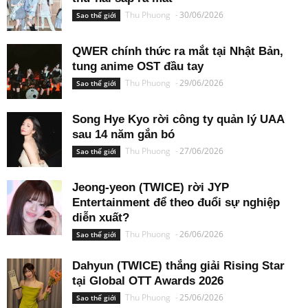
Thu Phuong
-
30/06/2026
Sao thế giới
QWER chính thức ra mắt tại Nhật Bản,
tung anime OST đầu tay
Thu Phuong
-
29/06/2026
Sao thế giới
Song Hye Kyo rời công ty quản lý UAA
sau 14 năm gắn bó
Thu Phuong
-
27/06/2026
Sao thế giới
Jeong-yeon (TWICE) rời JYP
Entertainment để theo đuổi sự nghiệp
diễn xuất?
Thu Phuong
-
26/06/2026
Sao thế giới
Dahyun (TWICE) thắng giải Rising Star
tại Global OTT Awards 2026
Thu Phuong
-
25/06/2026
Sao thế giới