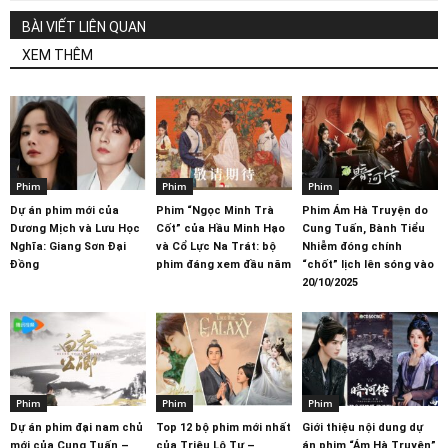
BÀI VIẾT LIÊN QUAN
XEM THÊM
Phim
Phim
Phim
Dự án phim mới của
Phim “Ngọc Minh Trà
Phim Ám Hà Truyện do
Dương Mịch và Lưu Học
Cốt” của Hầu Minh Hạo
Cung Tuấn, Bành Tiểu
Nghĩa: Giang Sơn Đại
và Cổ Lực Na Trát: bộ
Nhiễm đóng chính
Đồng
phim đáng xem đầu năm
“chốt” lịch lên sóng vào
20/10/2025
Phim
Phim
Phim
Dự án phim đại nam chủ
Top 12 bộ phim mới nhất
Giới thiệu nội dung dự
mới của Cung Tuấn –
của Triệu Lộ Tư –
án phim “Ám Hà Truyện”