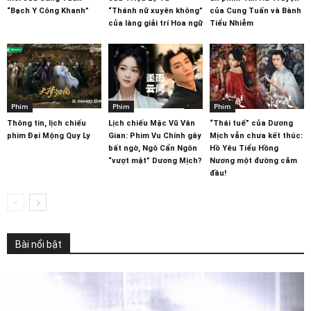
“Bạch Y Công Khanh”
“Thánh nữ xuyên không”
của Cung Tuấn và Bành
của làng giải trí Hoa ngữ
Tiểu Nhiễm
Phim
Phim
Phim
Thông tin, lịch chiếu
Lịch chiếu Mặc Vũ Vân
“Thái tuế” của Dương
phim Đại Mộng Quy Ly
Gian: Phim Vu Chính gây
Mịch vẫn chưa kết thúc:
bất ngờ, Ngô Cẩn Ngôn
Hồ Yêu Tiểu Hồng
“vượt mặt” Dương Mịch?
Nương một đường cắm
đầu!
Bài nổi bật