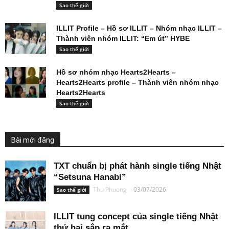
Sao thế giới
ILLIT Profile – Hồ sơ ILLIT – Nhóm nhạc ILLIT –
Thành viên nhóm ILLIT: “Em út” HYBE
Sao thế giới
Hồ sơ nhóm nhạc Hearts2Hearts –
Hearts2Hearts profile – Thành viên nhóm nhạc
Hearts2Hearts
Sao thế giới
Bài mới đăng
TXT chuẩn bị phát hành single tiếng Nhật
“Setsuna Hanabi”
Thu Phuong
-
03/07/2026
Sao thế giới
ILLIT tung concept của single tiếng Nhật
thứ hai sắp ra mắt