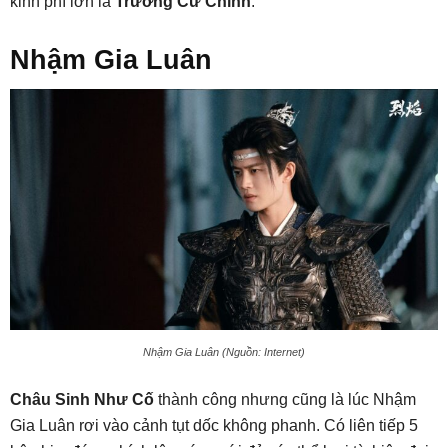
kinh phí lớn là
Trương Cư Chính
.
Nhậm Gia Luân
Nhậm Gia Luân (Nguồn: Internet)
Châu Sinh Như Cố
thành công nhưng cũng là lúc Nhậm
Gia Luân rơi vào cảnh tụt dốc không phanh. Có liên tiếp 5