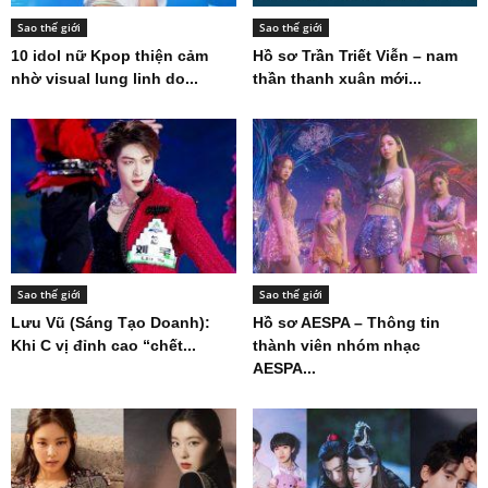
Sao thế giới
Sao thế giới
10 idol nữ Kpop thiện cảm
Hồ sơ Trần Triết Viễn – nam
nhờ visual lung linh do...
thần thanh xuân mới...
Sao thế giới
Sao thế giới
Lưu Vũ (Sáng Tạo Doanh):
Hồ sơ AESPA – Thông tin
Khi C vị đỉnh cao “chết...
thành viên nhóm nhạc
AESPA...