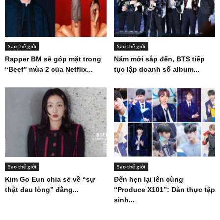
Sao thế giới
Sao thế giới
Rapper BM sẽ góp mặt trong
Năm mới sắp đến, BTS tiếp
“Beef” mùa 2 của Netflix...
tục lập doanh số album...
Sao thế giới
Sao thế giới
Kim Go Eun chia sẻ về “sự
Đến hẹn lại lên cùng
thật đau lòng” đằng...
“Produce X101”: Dàn thực tập
sinh...