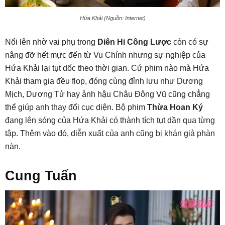
Hứa Khải (Nguồn: Internet)
Nổi lên nhờ vai phụ trong
Diên Hi Công Lược
còn có sự
nâng đỡ hết mực đến từ Vu Chính nhưng sự nghiệp của
Hứa Khải lại tụt dốc theo thời gian. Cứ phim nào mà Hứa
Khải tham gia đều flop, đóng cùng đỉnh lưu như Dương
Mịch, Dương Tử hay ảnh hậu Châu Đông Vũ cũng chẳng
thể giúp anh thay đổi cục diện. Bộ phim
Thừa Hoan Ký
đang lên sóng của Hứa Khải có thành tích tụt dần qua từng
tập. Thêm vào đó, diễn xuất của anh cũng bị khán giả phàn
nàn.
Cung Tuấn