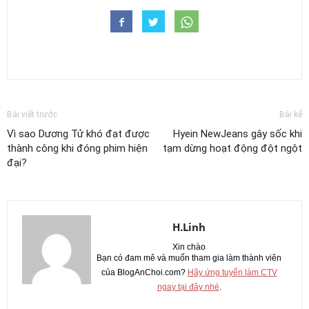
Bài viết trước
Bài kế
Vì sao Dương Tử khó đạt được
Hyein NewJeans gây sốc khi
thành công khi đóng phim hiện
tạm dừng hoạt động đột ngột
đại?
H.Linh
Xin chào
Bạn có đam mê và muốn tham gia làm thành viên
của BlogAnChoi.com?
Hãy ứng tuyển làm CTV
ngay tại đây nhé
.