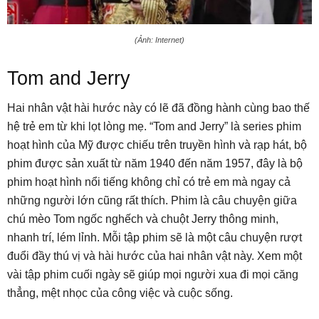
(Ảnh: Internet)
Tom and Jerry
Hai nhân vật hài hước này có lẽ đã đồng hành cùng bao thế
hệ trẻ em từ khi lọt lòng mẹ. “Tom and Jerry” là series phim
hoạt hình của Mỹ được chiếu trên truyền hình và rạp hát, bộ
phim được sản xuất từ năm 1940 đến năm 1957, đây là bộ
phim hoạt hình nổi tiếng không chỉ có trẻ em mà ngay cả
những người lớn cũng rất thích. Phim là câu chuyện giữa
chú mèo Tom ngốc nghếch và chuột Jerry thông minh,
nhanh trí, lém lỉnh. Mỗi tập phim sẽ là một câu chuyện rượt
đuổi đầy thú vị và hài hước của hai nhân vật này. Xem một
vài tập phim cuối ngày sẽ giúp mọi người xua đi mọi căng
thẳng, mệt nhọc của công việc và cuộc sống.