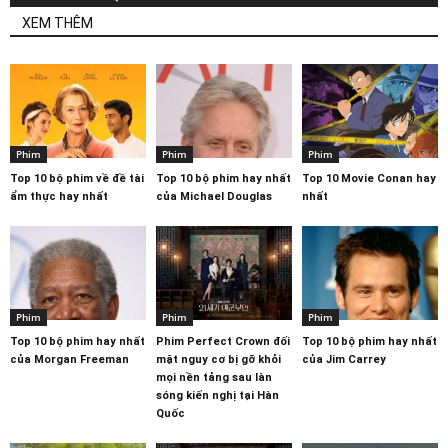
XEM THÊM
Phim
Phim
Phim
Top 10 bộ phim về đề tài
Top 10 bộ phim hay nhất
Top 10 Movie Conan hay
ẩm thực hay nhất
của Michael Douglas
nhất
Phim
Phim
Phim
Top 10 bộ phim hay nhất
Phim Perfect Crown đối
Top 10 bộ phim hay nhất
của Morgan Freeman
mặt nguy cơ bị gỡ khỏi
của Jim Carrey
mọi nền tảng sau làn
sóng kiến nghị tại Hàn
Quốc