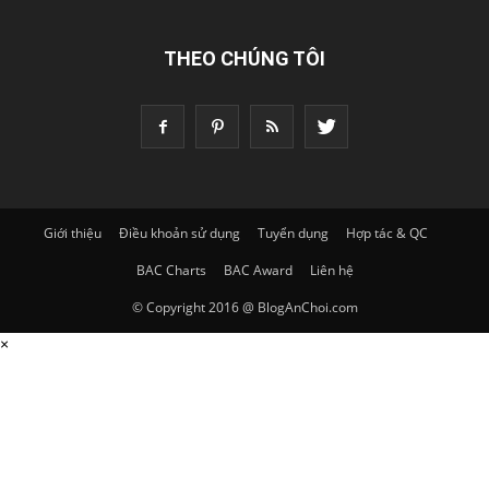
THEO CHÚNG TÔI
Giới thiệu
Điều khoản sử dụng
Tuyển dụng
Hợp tác & QC
BAC Charts
BAC Award
Liên hệ
© Copyright 2016 @ BlogAnChoi.com
×