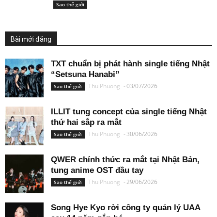
Sao thế giới
Bài mới đăng
TXT chuẩn bị phát hành single tiếng Nhật
“Setsuna Hanabi”
Thu Phuong
-
03/07/2026
Sao thế giới
ILLIT tung concept của single tiếng Nhật
thứ hai sắp ra mắt
Thu Phuong
-
30/06/2026
Sao thế giới
QWER chính thức ra mắt tại Nhật Bản,
tung anime OST đầu tay
Thu Phuong
-
29/06/2026
Sao thế giới
Song Hye Kyo rời công ty quản lý UAA