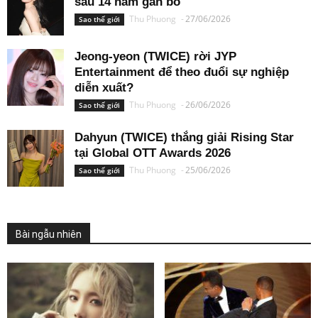
sau 14 năm gắn bó
Thu Phuong
-
27/06/2026
Sao thế giới
Jeong-yeon (TWICE) rời JYP
Entertainment để theo đuổi sự nghiệp
diễn xuất?
Thu Phuong
-
26/06/2026
Sao thế giới
Dahyun (TWICE) thắng giải Rising Star
tại Global OTT Awards 2026
Thu Phuong
-
25/06/2026
Sao thế giới
Bài ngẫu nhiên