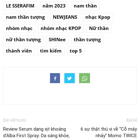
LE SSERAFIM
năm 2023
nam thần
nam thần tượng
NEWJEANS
nhạc Kpop
nhóm nhạc
nhóm nhạc KPOP
Nữ thần
nữ thần tượng
SHINee
thần tượng
thành viên
tìm kiếm
top 5
Bài viết trước
Bài kế
Review Serum dạng xịt khoáng
6 sự thật thú vị về “Cỗ máy
d’Alba First Spray: Da sáng khỏe,
nhảy” Momo TWICE