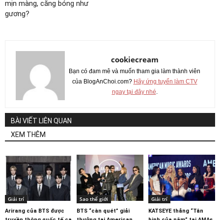
mịn màng, căng bóng như
gương?
cookiecream
Bạn có đam mê và muốn tham gia làm thành viên
của BlogAnChoi.com?
Hãy ứng tuyển làm CTV
ngay tại đây nhé
.
BÀI VIẾT LIÊN QUAN
XEM THÊM
Giải trí
Sao thế giới
Giải trí
Arirang của BTS được
BTS “càn quét” giải
KATSEYE thắng “Tân
truyền thông quốc tế ca
thưởng tại American
binh của năm” tại AMAs