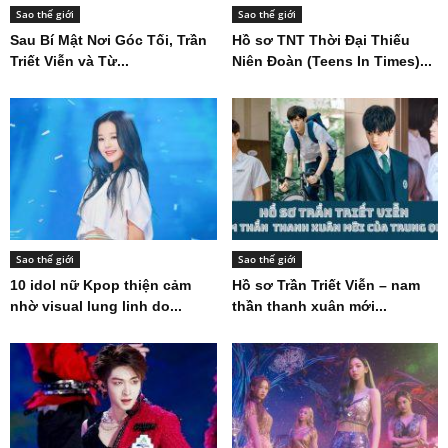
Sao thế giới
Sao thế giới
Sau Bí Mật Nơi Góc Tối, Trần
Hồ sơ TNT Thời Đại Thiếu
Triết Viễn và Từ...
Niên Đoàn (Teens In Times)...
Sao thế giới
Sao thế giới
10 idol nữ Kpop thiện cảm
Hồ sơ Trần Triết Viễn – nam
nhờ visual lung linh do...
thần thanh xuân mới...