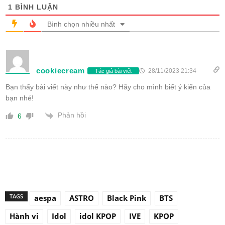
1
BÌNH LUẬN
Bình chọn nhiều nhất
cookiecream
28/11/2023 21:34
Tác giả bài viết
Bạn thấy bài viết này như thế nào? Hãy cho mình biết ý kiến của
bạn nhé!
Phản hồi
6
TAGS
aespa
ASTRO
Black Pink
BTS
Hành vi
Idol
idol KPOP
IVE
KPOP