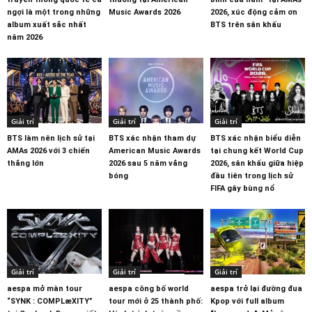
ngợi là một trong những
Music Awards 2026
2026, xúc động cảm ơn
album xuất sắc nhất
BTS trên sân khấu
năm 2026
Giải trí
Giải trí
Giải trí
BTS làm nên lịch sử tại
BTS xác nhận tham dự
BTS xác nhận biểu diễn
AMAs 2026 với 3 chiến
American Music Awards
tại chung kết World Cup
thắng lớn
2026 sau 5 năm vắng
2026, sân khấu giữa hiệp
bóng
đầu tiên trong lịch sử
FIFA gây bùng nổ
Giải trí
Giải trí
Giải trí
aespa mở màn tour
aespa công bố world
aespa trở lại đường đua
“SYNK : COMPLæXITY”
tour mới ở 25 thành phố:
Kpop với full album