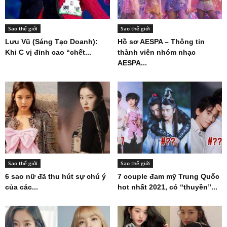
Sao thế giới
Sao thế giới
Lưu Vũ (Sáng Tạo Doanh):
Hồ sơ AESPA – Thông tin
Khi C vị đỉnh cao “chết...
thành viên nhóm nhạc
AESPA...
Sao thế giới
Sao thế giới
6 sao nữ đã thu hút sự chú ý
7 couple đam mỹ Trung Quốc
của các...
hot nhất 2021, có “thuyền”...