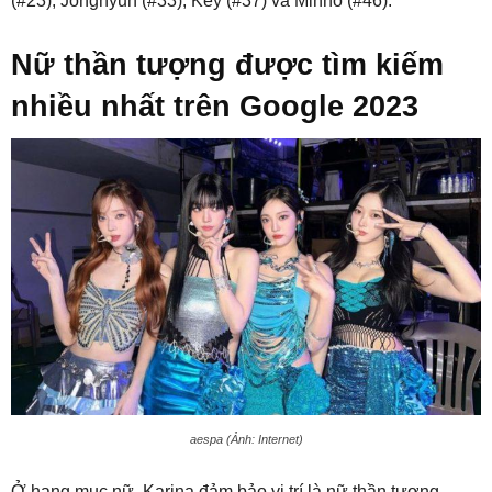
(#23), Jonghyun (#33), Key (#37) và Minho (#46).
Nữ thần tượng được tìm kiếm
nhiều nhất trên Google 2023
aespa (Ảnh: Internet)
Ở hạng mục nữ, Karina đảm bảo vị trí là nữ thần tượng