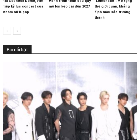
tại Gocheok Dome, viết
Hành trình toàn cầu quy
“Lemonade”: Mở rộng
tiếp kỷ lục concert của
mô lớn kéo dài đến 2027
thế giới quan, khẳng
nhóm nữ K-pop
định màu sắc trưởng
thành
Bài nổi bật