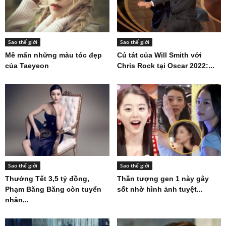
Sao thế giới
Sao thế giới
Mê mẩn những màu tóc đẹp
Cú tát của Will Smith với
của Taeyeon
Chris Rock tại Oscar 2022:...
Sao thế giới
Sao thế giới
Thưởng Tết 3,5 tỷ đồng,
Thần tượng gen 1 này gây
Phạm Băng Băng còn tuyển
sốt nhờ hình ảnh tuyệt...
nhân...