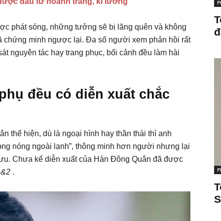
được đầu tư hoành tráng, kĩ lưỡng
P
T
ược phát sóng, những tưởng sẽ bị lãng quên và không
đ
ã chứng minh ngược lại. Đa số người xem phản hồi rất
 sát nguyên tác hay trang phục, bối cảnh đều làm hài
 phụ đều có diễn xuất chắc
thể hiện, dù là ngoại hình hay thần thái thì anh
rong nóng ngoài lạnh”, thông minh hơn người nhưng lại
 lưu. Chưa kể diễn xuất của Hàn Đông Quân đã được
P
1&2
.
T
S