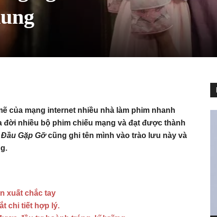
dung
mẽ của mạng internet nhiều nhà làm phim nhanh
a đời nhiều bộ phim chiếu mạng và đạt được thành
 Đầu Gặp Gỡ
cũng ghi tên mình vào trào lưu này và
g.
n xuất chắc tay
 chi tiết hợp lý.