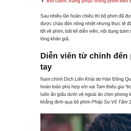
Bối cảnh, trang phục trong phim đều 
Sau nhiều lần hoãn chiếu thì bộ phim đã đ
được chào đón nồng nhiệt nhưng thực tế đ
tốt về phim, bất kể diễn viên, nội dung bám
lòng khán giả.
Diễn viên từ chính đến
tay
Nam chính Dịch Liên Khải do Hàn Đông Quân 
hoàn toàn phù hợp với vai Tam thiếu gia “t
luôn ẩn giấu dưới vẻ ngoài ăn chơi phong
khẳng định qua bộ phim
Pháp Sư Vô Tâm 