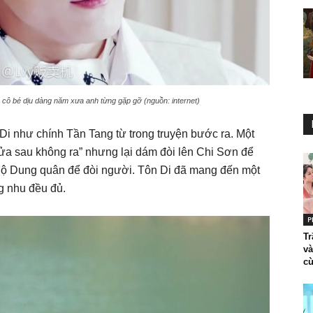
 cô bé dịu dàng năm xưa anh từng gặp gỡ (nguồn: internet)
Di như chính Tần Tang từ trong truyện bước ra. Một
cửa sau không ra” nhưng lại dám đòi lên Chi Sơn để
Mộ Dung quân để đòi người. Tôn Di đã mang đến một
g nhu đều đủ.
P
T
và
cù