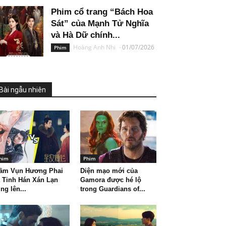
Phim cổ trang “Bách Hoa
Sát” của Mạnh Tử Nghĩa
và Hà Dữ chính...
Hoàng Anh Nhi
-
01/07/2026
Phim
Bài ngẫu nhiên
him
Phim
rầm Vụn Hương Phai
Diện mạo mới của
 Tinh Hán Xán Lạn
Gamora được hé lộ
ng lên...
trong Guardians of...