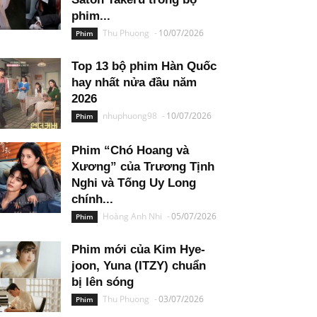
phim...
Thu Phuong
-
10/07/2026
Phim
Top 13 bộ phim Hàn Quốc
hay nhất nửa đầu năm
2026
nhuphuong98
-
10/07/2026
Phim
Phim “Chó Hoang và
Xương” của Trương Tịnh
Nghi và Tống Uy Long
chính...
Hoàng Anh Nhi
-
05/07/2026
Phim
Phim mới của Kim Hye-
joon, Yuna (ITZY) chuẩn
bị lên sóng
Thu Phuong
-
03/07/2026
Phim