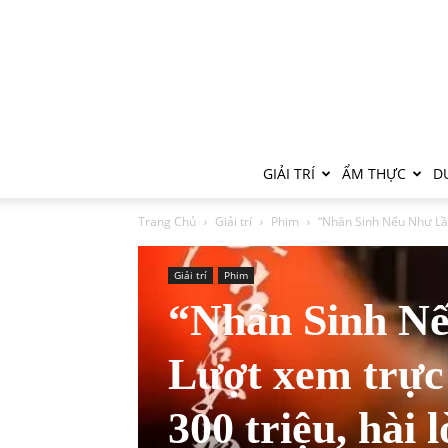
GIẢI TRÍ
ẨM THỰC
DU
Trang Chủ
Giải trí
Phim
“Nhân Sinh Nếu Như Lần
Giải trí
Phim
“Nhân Sinh N
Lượt xem trực
300 triệu, hài 