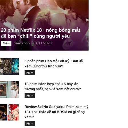
20 phim Netflix 18+ nóng bỏng mắt
để bạn “chill” cùng người yêu
xam chan
-
01/11/2023
Phim
6 phần phim Đạo Mộ Bút Ký: Bạn đã
xem đúng thứ tự chưa?
Phim
18 phim bách hợp châu Á hay, ấn
tượng nhất, bạn đã xem hết chưa?
Phim
Review Sei No Gekiyaku: Phim đam mỹ
18+ khai thác đề tài BDSM có gì đáng
xem?
Phim