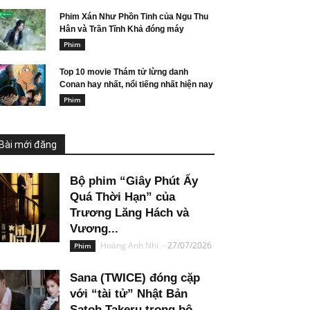
Phim Xán Như Phồn Tinh của Ngu Thu
Hân và Trần Tĩnh Khả đóng máy
Phim
Top 10 movie Thám tử lừng danh
Conan hay nhất, nổi tiếng nhất hiện nay
Phim
Bài mới đăng
Bộ phim “Giây Phút Ấy
Quá Thời Hạn” của
Trương Lăng Hách và
Vương...
Hoàng Anh Nhi
-
27/07/2026
Phim
Sana (TWICE) đóng cặp
với “tài tử” Nhật Bản
Satoh Takeru trong bộ