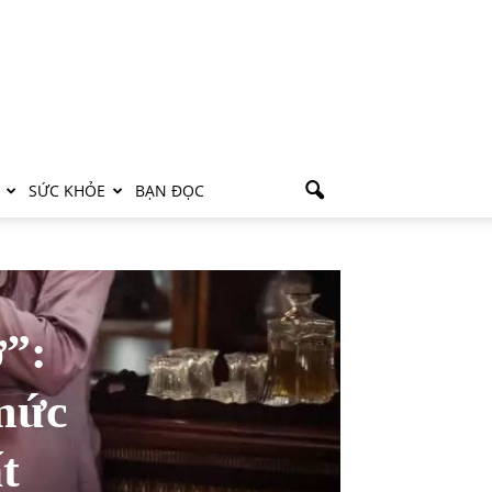
SỨC KHỎE
BẠN ĐỌC
”:
mức
t