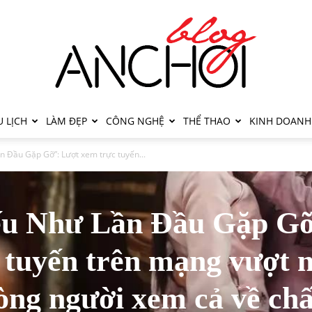
 LỊCH
LÀM ĐẸP
CÔNG NGHỆ
THỂ THAO
KINH DOANH
 Đầu Gặp Gỡ”: Lượt xem trực tuyến...
ếu Như Lần Đầu Gặp Gỡ
 tuyến trên mạng vượt 
lòng người xem cả về chấ