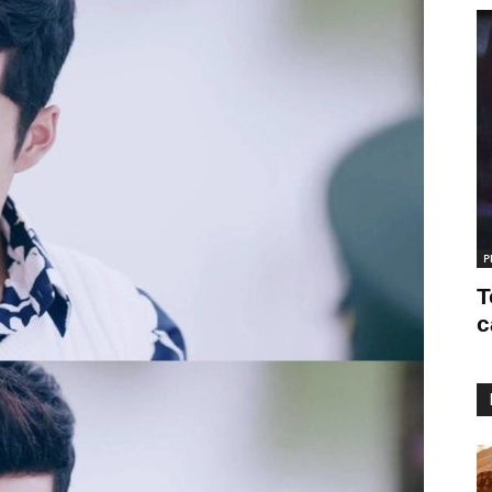
P
T
c