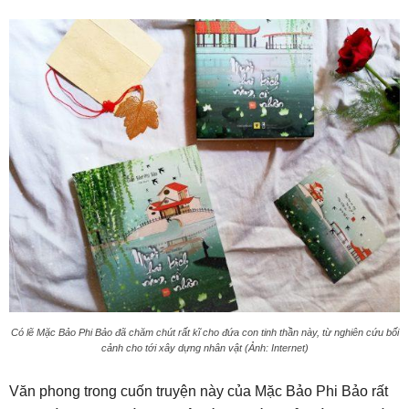
Có lẽ Mặc Bảo Phi Bảo đã chăm chút rất kĩ cho đứa con tinh thần này, từ nghiên cứu bối
cảnh cho tới xây dựng nhân vật (Ảnh: Internet)
Văn phong trong cuốn truyện này của Mặc Bảo Phi Bảo rất