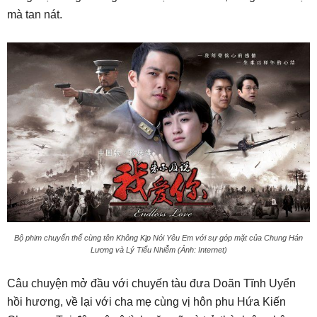
mà tan nát.
Bộ phim chuyển thể cùng tên Không Kịp Nói Yêu Em với sự góp mặt của Chung Hán
Lương và Lý Tiểu Nhiễm (Ảnh: Internet)
Câu chuyện mở đầu với chuyến tàu đưa Doãn Tĩnh Uyển
hồi hương, về lại với cha mẹ cùng vị hôn phu Hứa Kiến