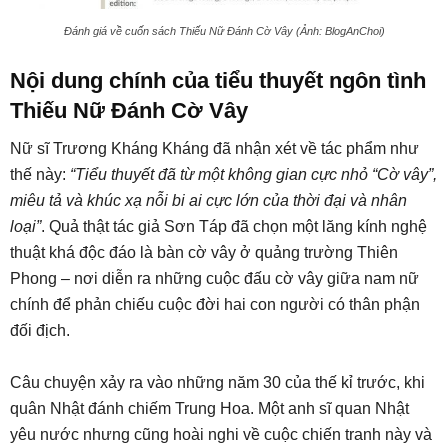
Đánh giá về cuốn sách Thiếu Nữ Đánh Cờ Vây (Ảnh: BlogAnChoi)
Nội dung chính của tiểu thuyết ngôn tình
Thiếu Nữ Đánh Cờ Vây
Nữ sĩ Trương Kháng Kháng đã nhận xét về tác phẩm như
thế này:
“Tiểu thuyết đã từ một không gian cực nhỏ “Cờ vây”,
miêu tả và khúc xạ nỗi bi ai cực lớn của thời đại và nhân
loại”
. Quả thật tác giả Sơn Táp đã chọn một lăng kính nghệ
thuật khá độc đáo là bàn cờ vây ở quảng trường Thiên
Phong – nơi diễn ra những cuộc đấu cờ vây giữa nam nữ
chính để phản chiếu cuộc đời hai con người có thân phận
đối địch.
Câu chuyện xảy ra vào những năm 30 của thế kỉ trước, khi
quân Nhật đánh chiếm Trung Hoa. Một anh sĩ quan Nhật
yêu nước nhưng cũng hoài nghi về cuộc chiến tranh này và