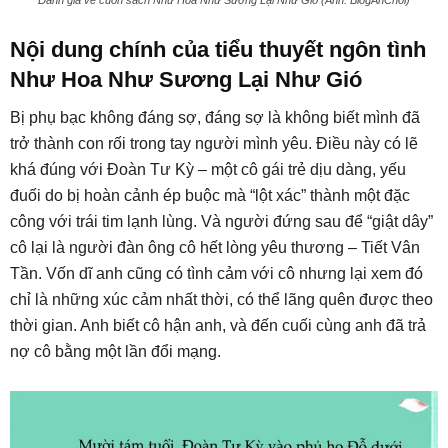
Đánh giá về cuốn sách Như Hoa Như Sương Lại Như Gió (Ảnh: BlogAnChoi)
Nội dung chính của tiểu thuyết ngôn tình
Như Hoa Như Sương Lại Như Gió
Bị phụ bạc không đáng sợ, đáng sợ là không biết mình đã
trở thành con rối trong tay người mình yêu. Điều này có lẽ
khá đúng với Đoàn Tư Kỳ – một cô gái trẻ dịu dàng, yếu
đuối do bị hoàn cảnh ép buộc mà “lột xác” thành một đặc
công với trái tim lạnh lùng. Và người đứng sau để “giật dây”
cô lại là người đàn ông cô hết lòng yêu thương – Tiết Vân
Tần. Vốn dĩ anh cũng có tình cảm với cô nhưng lại xem đó
chỉ là những xúc cảm nhất thời, có thể lãng quên được theo
thời gian. Anh biết cô hận anh, và đến cuối cùng anh đã trả
nợ cô bằng một lần đổi mạng.