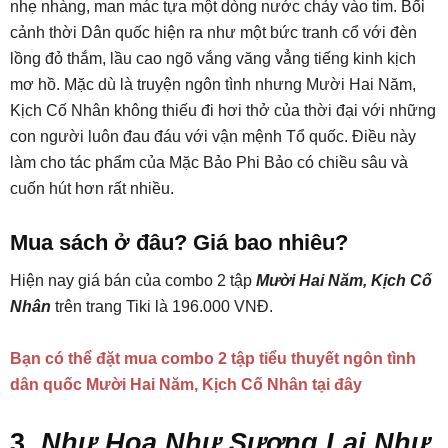
nhẹ nhàng, man mác tựa một dòng nước chảy vào tim. Bối
cảnh thời Dân quốc hiện ra như một bức tranh cổ với đèn
lồng đỏ thắm, lầu cao ngõ vắng văng vẳng tiếng kinh kịch
mơ hồ. Mặc dù là truyện ngôn tình nhưng Mười Hai Năm,
Kịch Cố Nhân không thiếu đi hơi thở của thời đại với những
con người luôn đau đáu với vận mệnh Tổ quốc. Điều này
làm cho tác phẩm của Mặc Bảo Phi Bảo có chiều sâu và
cuốn hút hơn rất nhiều.
Mua sách ở đâu? Giá bao nhiêu?
Hiện nay giá bán của combo 2 tập
Mười Hai Năm, Kịch Cố
Nhân
trên trang Tiki là 196.000 VNĐ.
Bạn có thể đặt mua combo 2 tập tiểu thuyết ngôn tình
dân quốc Mười Hai Năm, Kịch Cố Nhân tại đây
3.
Như Hoa Như Sương Lại Như