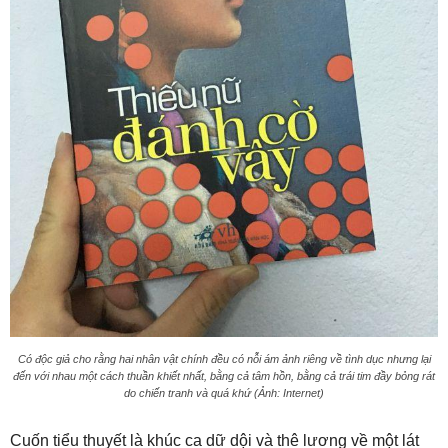
Có độc giả cho rằng hai nhân vật chính đều có nỗi ám ảnh riêng về tình dục nhưng lại
đến với nhau một cách thuần khiết nhất, bằng cả tâm hồn, bằng cả trái tim đầy bỏng rát
do chiến tranh và quá khứ (Ảnh: Internet)
Cuốn tiểu thuyết là khúc ca dữ dội và thê lương về một lát