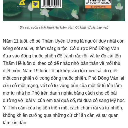
Bìa sau cuốn sách Mười Hai Năm, Kịch Cố Nhân (Ảnh: Internet)
Năm 11 tuổi, cô bé Thẩm Uyển Ương là người duy nhất còn
sống sót sau vụ thảm sát gia tộc. Cô được Phó Đồng Văn
đưa vào động thuốc phiện để tránh rắc rối, và từ đó cái tên
Thẩm Hề luôn đi theo cô để nhắc nhở bản thân về mối thù
diệt môn. Năm 19 tuổi, cô bị khép vào tội mưu sát do giết
một con nghiện ở trong động thuốc phiện. Phó Đồng Văn lại
cứu cô một mạng, vớt cô từ vũng bùn của một tử tù lên làm
mợ tư nhà họ Phó trên danh nghĩa bằng cách cho cô bái
đường với bài vị của em trai quá cố, rồi đưa cô sang Mỹ học
Y. Tình cảm của họ tiến triển một cách chậm rãi và tự nhiên,
không khiên cưỡng qua những cử chỉ ân cần và sự quan
tâm kín đáo.