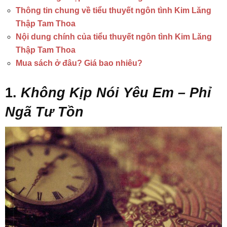
Thông tin chung về tiểu thuyết ngôn tình Kim Lăng
Thập Tam Thoa
Nội dung chính của tiểu thuyết ngôn tình Kim Lăng
Thập Tam Thoa
Mua sách ở đâu? Giá bao nhiêu?
1.
Không Kịp Nói Yêu Em – Phỉ
Ngã Tư Tồn