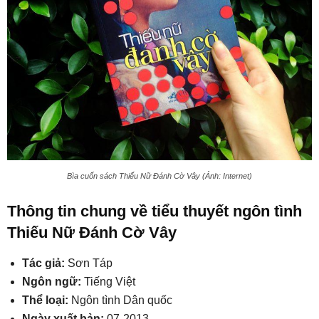
Bìa cuốn sách Thiếu Nữ Đánh Cờ Vây (Ảnh: Internet)
Thông tin chung về tiểu thuyết ngôn tình
Thiếu Nữ Đánh Cờ Vây
Tác giả:
Sơn Táp
Ngôn ngữ:
Tiếng Việt
Thể loại:
Ngôn tình Dân quốc
Ngày xuất bản:
07-2013