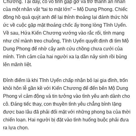
Chương. Tại đây, cô vô tình gặp gỡ và trở thành ân nhân
của một nhân vật “tai to mặt lớn” – Mộ Dung Phong. Chiếc
đồng hồ quả quýt anh để lại thỉnh thoảng lại đánh thức hồi
ức về cuộc gặp mặt thoáng chốc ấy trong lòng Tĩnh Uyển.
Về sau, Hứa Kiến Chương vướng vào rắc rối, tính mạng
như chỉ mành treo chuông, Tĩnh Uyển quyết định đi tìm Mộ
Dung Phong để nhờ cậy anh cứu chồng chưa cưới của
mình. Tình cảm của hai người xa lạ dần nảy sinh rồi bùng
lên mãnh liệt.
Đỉnh điểm là khi Tĩnh Uyển chấp nhận bỏ lại gia đình, trốn
khỏi hôn lễ gần kề với Kiến Chương để đến bên Mộ Dung
Phong vì cảm động và tin tưởng vào tình yêu anh dành cho
cô. Đáng tiếc thay, con thuyền tình yêu chẳng bình lặng
được bao lâu đã phải đối mặt với những phong ba của thời
chiến loạn. Hai người bị đặt vào tình huống buộc phải đưa
ra lựa chọn.