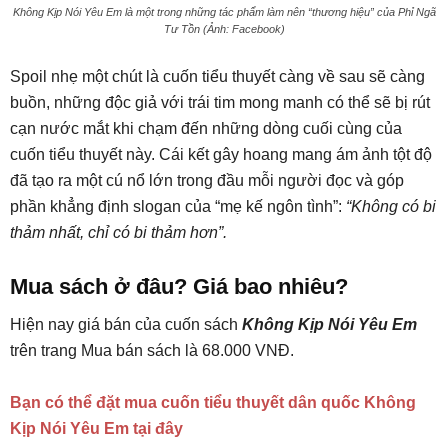
Không Kịp Nói Yêu Em là một trong những tác phẩm làm nên “thương hiệu” của Phỉ Ngã
Tư Tồn (Ảnh: Facebook)
Spoil nhẹ một chút là cuốn tiểu thuyết càng về sau sẽ càng
buồn, những độc giả với trái tim mong manh có thể sẽ bị rút
cạn nước mắt khi chạm đến những dòng cuối cùng của
cuốn tiểu thuyết này. Cái kết gây hoang mang ám ảnh tột độ
đã tạo ra một cú nổ lớn trong đầu mỗi người đọc và góp
phần khẳng định slogan của “mẹ kế ngôn tình”:
“Không có bi
thảm nhất, chỉ có bi thảm hơn”.
Mua sách ở đâu? Giá bao nhiêu?
Hiện nay giá bán của cuốn sách
Không Kịp Nói Yêu Em
trên trang Mua bán sách là 68.000 VNĐ.
Bạn có thể đặt mua cuốn tiểu thuyết dân quốc Không
Kịp Nói Yêu Em tại đây