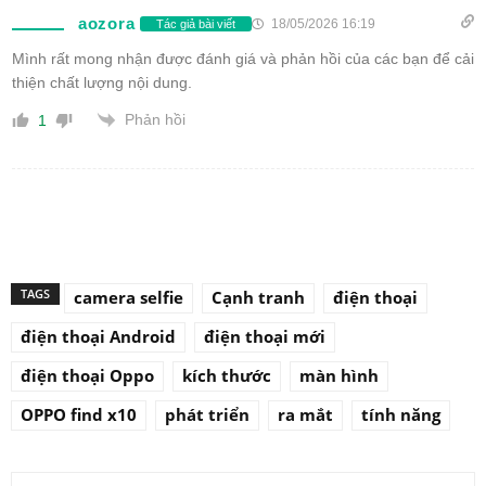
aozora
18/05/2026 16:19
Tác giả bài viết
Mình rất mong nhận được đánh giá và phản hồi của các bạn để cải
thiện chất lượng nội dung.
Phản hồi
1
TAGS
camera selfie
Cạnh tranh
điện thoại
điện thoại Android
điện thoại mới
điện thoại Oppo
kích thước
màn hình
OPPO find x10
phát triển
ra mắt
tính năng