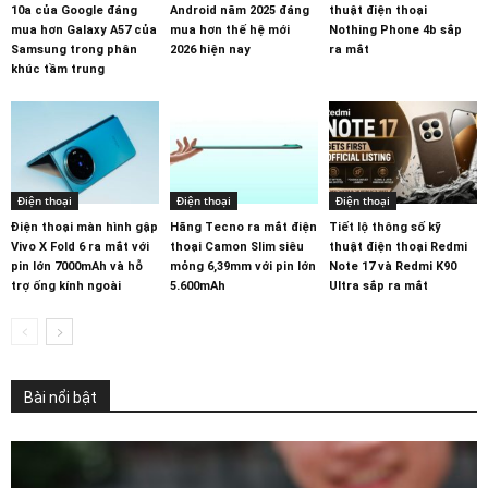
10a của Google đáng
Android năm 2025 đáng
thuật điện thoại
mua hơn Galaxy A57 của
mua hơn thế hệ mới
Nothing Phone 4b sắp
Samsung trong phân
2026 hiện nay
ra mắt
khúc tầm trung
Điện thoại
Điện thoại
Điện thoại
Điện thoại màn hình gập
Hãng Tecno ra mắt điện
Tiết lộ thông số kỹ
Vivo X Fold 6 ra mắt với
thoại Camon Slim siêu
thuật điện thoại Redmi
pin lớn 7000mAh và hỗ
mỏng 6,39mm với pin lớn
Note 17 và Redmi K90
trợ ống kính ngoài
5.600mAh
Ultra sắp ra mắt
Bài nổi bật