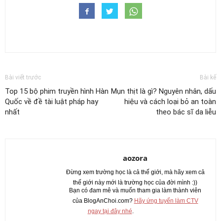
Bài viết trước
Bài kế
Top 15 bộ phim truyền hình Hàn
Mụn thịt là gì? Nguyên nhân, dấu
Quốc về đề tài luật pháp hay
hiệu và cách loại bỏ an toàn
nhất
theo bác sĩ da liễu
aozora
Đừng xem trường học là cả thế giới, mà hãy xem cả
thế giới này mới là trường học của đời mình :))
Bạn có đam mê và muốn tham gia làm thành viên
của BlogAnChoi.com?
Hãy ứng tuyển làm CTV
ngay tại đây nhé
.