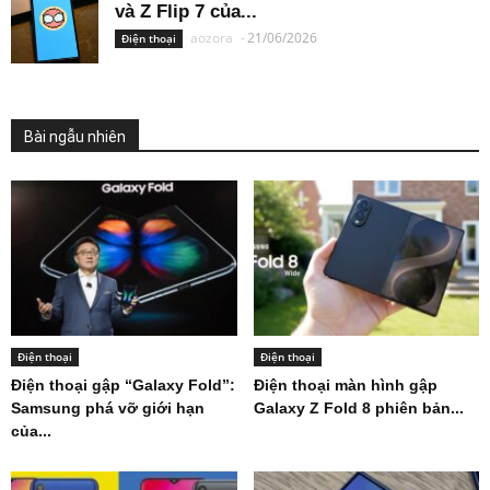
và Z Flip 7 của...
aozora
-
21/06/2026
Điện thoại
Bài ngẫu nhiên
Điện thoại
Điện thoại
Điện thoại gập “Galaxy Fold”:
Điện thoại màn hình gập
Samsung phá vỡ giới hạn
Galaxy Z Fold 8 phiên bản...
của...