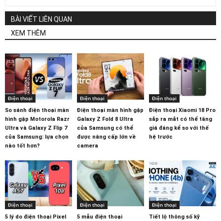
BÀI VIẾT LIÊN QUAN
XEM THÊM
Điện thoại
Điện thoại
Điện thoại
So sánh điện thoại màn
Điện thoại màn hình gập
Điện thoại Xiaomi 18 Pro
hình gập Motorola Razr
Galaxy Z Fold 8 Ultra
sắp ra mắt có thể tăng
Ultra và Galaxy Z Flip 7
của Samsung có thể
giá đáng kể so với thế
của Samsung: lựa chọn
được nâng cấp lớn về
hệ trước
nào tốt hơn?
camera
Điện thoại
Điện thoại
Điện thoại
5 lý do điện thoại Pixel
5 mẫu điện thoại
Tiết lộ thông số kỹ