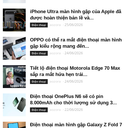
iPhone Ultra màn hình gập của Apple đã
được hoàn thiện bản lề và...
aozora
-
25/06/2026
Điện thoại
OPPO có thể ra mắt điện thoại màn hình
gập kiểu rộng mang đến...
aozora
-
24/06/2026
Điện thoại
Tiết lộ điện thoại Motorola Edge 70 Max
sắp ra mắt hứa hẹn trải...
aozora
-
24/06/2026
Điện thoại
Điện thoại OnePlus N6 sẽ có pin
8.000mAh cho thời lượng sử dụng 3...
aozora
-
22/06/2026
Điện thoại
Điện thoại màn hình gập Galaxy Z Fold 7