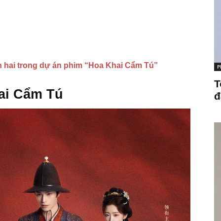
n hai trong dự án phim “Hoa Khai Cẩm Tú”
P
T
ai Cẩm Tú
đ