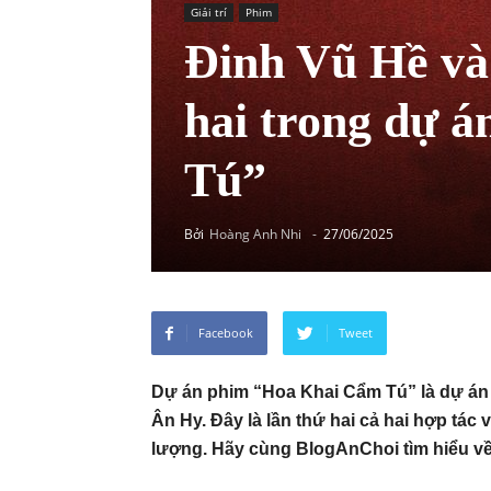
Giải trí
Phim
Đinh Vũ Hề và
hai trong dự 
Tú”
Bởi
Hoàng Anh Nhi
-
27/06/2025
Facebook
Tweet
Dự án phim “Hoa Khai Cẩm Tú” là dự án
Ân Hy. Đây là lần thứ hai cả hai hợp tá
lượng. Hãy cùng BlogAnChoi tìm hiểu v