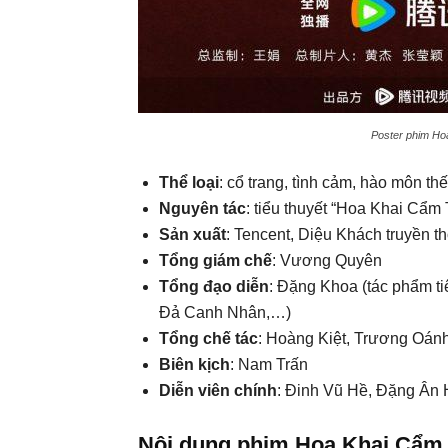
Poster phim Hoa
Thể loại
: cổ trang, tình cảm, hào môn thế
Nguyên tác
: tiểu thuyết “Hoa Khai Cẩm 
Sản xuất
: Tencent, Diệu Khách truyền t
Tổng giám chế
: Vương Quyên
Tổng đạo diễn
: Đặng Khoa (tác phẩm 
Đả Canh Nhân,…)
Tổng chế tác
: Hoàng Kiệt, Trương Oán
Biên kịch
: Nam Trấn
Diễn viên chính
: Đinh Vũ Hề, Đặng Ân 
Nội dung phim Hoa Khai Cẩm