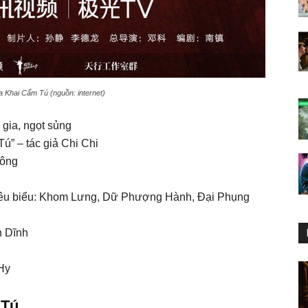
 Khai Cẩm Tú (nguồn: internet)
 gia, ngọt sủng
Tú” – tác giả Chi Chi
hông
tiêu biểu: Khom Lưng, Dữ Phượng Hành, Đại Phụng
h Dĩnh
Hy
 Tú