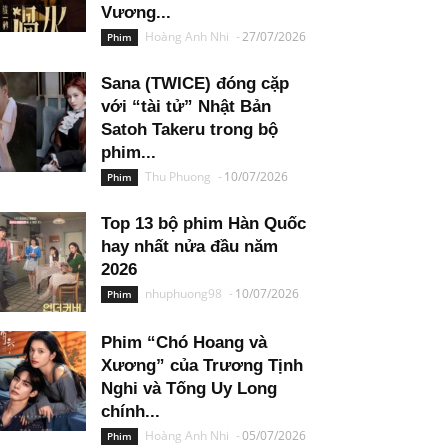
Vương...
Hoàng Anh Nhi
-
27/07/2026
Phim
Sana (TWICE) đóng cặp
với “tài tử” Nhật Bản
Satoh Takeru trong bộ
phim...
Thu Phuong
-
10/07/2026
Phim
Top 13 bộ phim Hàn Quốc
hay nhất nửa đầu năm
2026
nhuphuong98
-
10/07/2026
Phim
Phim “Chó Hoang và
Xương” của Trương Tịnh
Nghi và Tống Uy Long
chính...
Hoàng Anh Nhi
-
05/07/2026
Phim