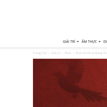
GIẢI TRÍ
ẨM THỰC
DU
Trang Chủ
Giải trí
Phim
Đinh Vũ Hề và Đặng Ân H