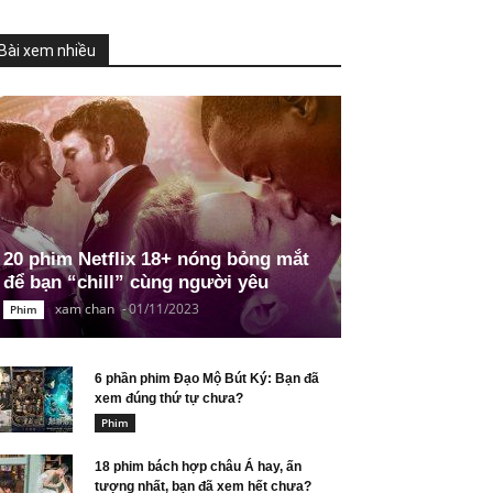
Bài xem nhiều
20 phim Netflix 18+ nóng bỏng mắt
để bạn “chill” cùng người yêu
xam chan
-
01/11/2023
Phim
6 phần phim Đạo Mộ Bút Ký: Bạn đã
xem đúng thứ tự chưa?
Phim
18 phim bách hợp châu Á hay, ấn
tượng nhất, bạn đã xem hết chưa?