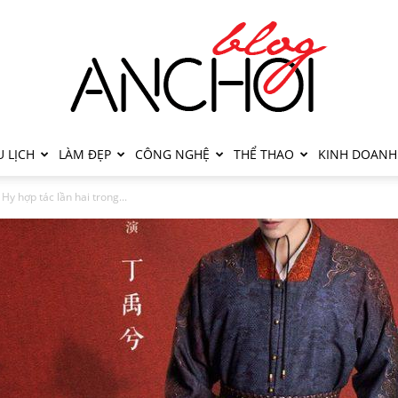
 LỊCH
LÀM ĐẸP
CÔNG NGHỆ
THỂ THAO
KINH DOANH
y hợp tác lần hai trong...