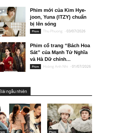
Phim mới của Kim Hye-
joon, Yuna (ITZY) chuẩn
bị lên sóng
Thu Phuong
-
03/07/2026
Phim
Phim cổ trang “Bách Hoa
Sát” của Mạnh Tử Nghĩa
và Hà Dữ chính...
Hoàng Anh Nhi
-
01/07/2026
Phim
Bài ngẫu nhiên
him
Phim