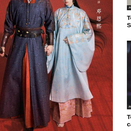
P
T
S
P
T
c