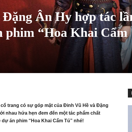
 Đặng Ân Hy hợp tác lầ
án phim “Hoa Khai Cẩm
 cổ trang có sự góp mặt của Đinh Vũ Hề và Đặng
c với nhau hứa hẹn đem đến một tác phẩm chất
ề dự án phim “Hoa Khai Cẩm Tú” nhé!