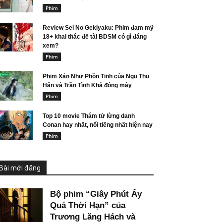
Phim
Review Sei No Gekiyaku: Phim đam mỹ
18+ khai thác đề tài BDSM có gì đáng
xem?
Phim
Phim Xán Như Phồn Tinh của Ngu Thu
Hân và Trần Tĩnh Khả đóng máy
Phim
Top 10 movie Thám tử lừng danh
Conan hay nhất, nổi tiếng nhất hiện nay
Phim
Bài mới đăng
Bộ phim “Giây Phút Ấy
Quá Thời Hạn” của
Trương Lăng Hách và