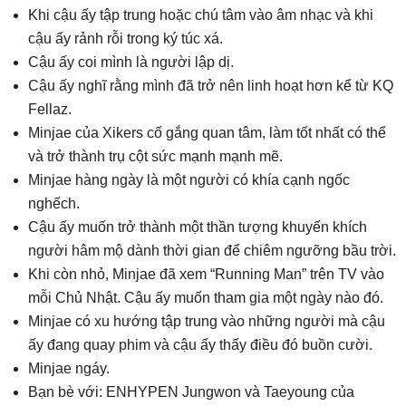
Khi cậu ấy tập trung hoặc chú tâm vào âm nhạc và khi
cậu ấy rảnh rỗi trong ký túc xá.
Cậu ấy coi mình là người lập dị.
Cậu ấy nghĩ rằng mình đã trở nên linh hoạt hơn kể từ KQ
Fellaz.
Minjae của Xikers cố gắng quan tâm, làm tốt nhất có thể
và trở thành trụ cột sức mạnh mạnh mẽ.
Minjae hàng ngày là một người có khía cạnh ngốc
nghếch.
Cậu ấy muốn trở thành một thần tượng khuyến khích
người hâm mộ dành thời gian để chiêm ngưỡng bầu trời.
Khi còn nhỏ, Minjae đã xem “Running Man” trên TV vào
mỗi Chủ Nhật. Cậu ấy muốn tham gia một ngày nào đó.
Minjae có xu hướng tập trung vào những người mà cậu
ấy đang quay phim và cậu ấy thấy điều đó buồn cười.
Minjae ngáy.
Bạn bè với: ENHYPEN Jungwon và Taeyoung của