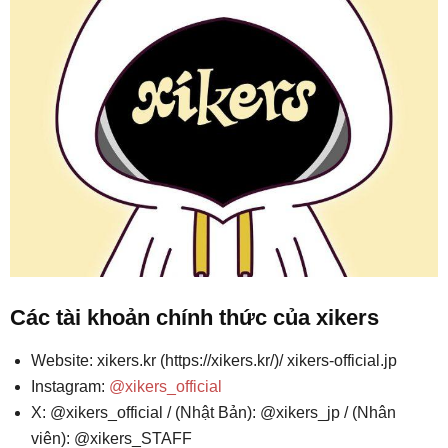
Các tài khoản chính thức của xikers
Website: xikers.kr (https://xikers.kr/)/ xikers-official.jp
Instagram:
@xikers_official
X: @xikers_official / (Nhật Bản): @xikers_jp / (Nhân
viên): @xikers_STAFF