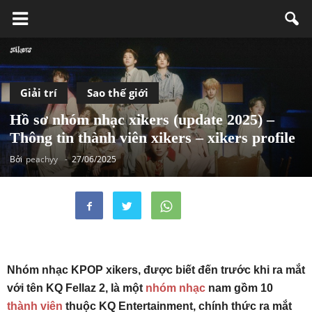
Giải trí
Sao thế giới
Hồ sơ nhóm nhạc xikers (update 2025) –
Thông tin thành viên xikers – xikers profile
Bởi
peachyy
-
27/06/2025
Nhóm nhạc KPOP xikers, được biết đến trước khi ra mắt
với tên KQ Fellaz 2, là một
nhóm nhạc
nam gồm 10
thành viên
thuộc KQ Entertainment, chính thức ra mắt