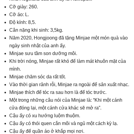
Cỡ giày: 260.
Cỡ áo: L.
Độ kính: 8,5.
Cân nặng khi sinh: 3,5kg.
Năm 2020, Hongjoong đã tặng Minjae một món quà vào
ngày sinh nhật của anh ấy.
Minjae sưu tầm son dưỡng môi.
Khi trời nóng, Minjae rất khó để làm mát khuôn mặt của
mình.
Minjae chăm sóc da rất tốt.
Vào thời gian rảnh rỗi, Minjae ra ngoài để sản xuất nhạc.
Minjae thích để tóc ra sau hơn là để tóc trước.
Một trong những câu nói của Minjae là: “Khi một cánh
cửa đóng lại, một cánh cửa khác sẽ mở ra”.
Cậu ấy có xu hướng luộm thuộm.
Cậu ấy có thói quen cắn môi và ngủ một cách kỳ lạ.
Cậu ấy để quần áo ở khắp mọi nơi.