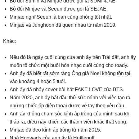
Bộ đôi Sumin và Minjae được gọi là SUMINJAE.
Bộ đôi Minjae và Seeun được gọi là SEJAE.
Minjae nghĩ Seeun là bạn cùng phòng tốt nhất.
Minjae và Junghoon đã quen nhau từ năm 2019.
Khác:
Nếu đó là ngày cuối cùng của anh ấy trên Trái đất, anh ấy
muốn tổ chức một buổi hòa nhạc cuối cùng cho roady.
Anh ấy đã biết rất sớm rằng Ông già Noel không tồn tại,
vào khoảng 4 hoặc 5 tuổi.
Anh ấy đã nhảy cover bài hát FAKE LOVE của BTS.
Năm 2020, anh ấy bắt đầu thử sức mình với việc tạo ra
những chiếc ốp điện thoại được vẽ tay theo yêu cầu.
Anh ấy không chăm sóc kính áp tròng của mình sau khi
tháo ra, điều này khiến các thành viên khác thất vọng.
Minjae đã đeo kính áp tròng từ năm 2015.
Nhà Hogwarts của anh ấy là Hufflepuff.