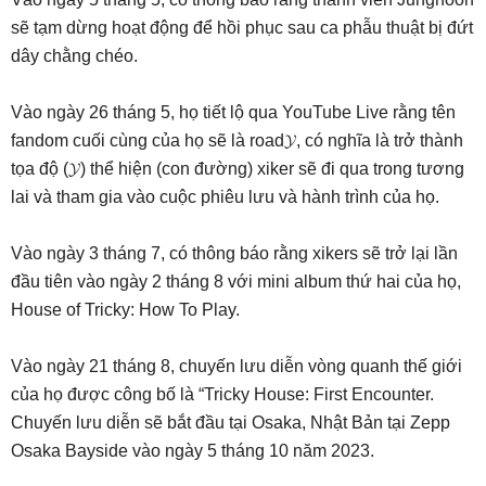
sẽ tạm dừng hoạt động để hồi phục sau ca phẫu thuật bị đứt
dây chằng chéo.
Vào ngày 26 tháng 5, họ tiết lộ qua YouTube Live rằng tên
fandom cuối cùng của họ sẽ là road𝓨, có nghĩa là trở thành
tọa độ (𝓨) thể hiện (con đường) xiker sẽ đi qua trong tương
lai và tham gia vào cuộc phiêu lưu và hành trình của họ.
Vào ngày 3 tháng 7, có thông báo rằng xikers sẽ trở lại lần
đầu tiên vào ngày 2 tháng 8 với mini album thứ hai của họ,
House of Tricky: How To Play.
Vào ngày 21 tháng 8, chuyến lưu diễn vòng quanh thế giới
của họ được công bố là “Tricky House: First Encounter.
Chuyến lưu diễn sẽ bắt đầu tại Osaka, Nhật Bản tại Zepp
Osaka Bayside vào ngày 5 tháng 10 năm 2023.