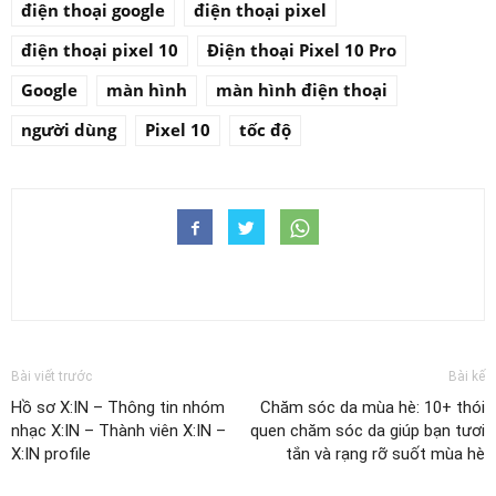
điện thoại google
điện thoại pixel
điện thoại pixel 10
Điện thoại Pixel 10 Pro
Google
màn hình
màn hình điện thoại
người dùng
Pixel 10
tốc độ
Bài viết trước
Bài kế
Hồ sơ X:IN – Thông tin nhóm
Chăm sóc da mùa hè: 10+ thói
nhạc X:IN – Thành viên X:IN –
quen chăm sóc da giúp bạn tươi
X:IN profile
tắn và rạng rỡ suốt mùa hè