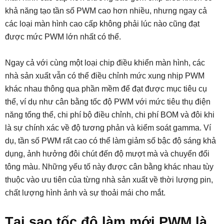
khả năng tạo tần số PWM cao hơn nhiều, nhưng ngay cả
các loại màn hình cao cấp không phải lúc nào cũng đạt
được mức PWM lớn nhất có thể.
Ngay cả với cùng một loại chip điều khiển màn hình, các
nhà sản xuất vẫn có thể điều chỉnh mức xung nhịp PWM
khác nhau thông qua phần mềm để đạt được mục tiêu cụ
thể, ví dụ như cân bằng tốc độ PWM với mức tiêu thụ điện
năng tổng thể, chi phí bộ điều chỉnh, chi phí BOM và đôi khi
là sự chính xác về độ tương phản và kiểm soát gamma. Ví
dụ, tần số PWM rất cao có thể làm giảm số bậc độ sáng khả
dụng, ảnh hưởng đôi chút đến độ mượt mà và chuyển đổi
tông màu. Những yếu tố này được cân bằng khác nhau tùy
thuộc vào ưu tiên của từng nhà sản xuất về thời lượng pin,
chất lượng hình ảnh và sự thoải mái cho mắt.
Tại sao tốc độ làm mới PWM là