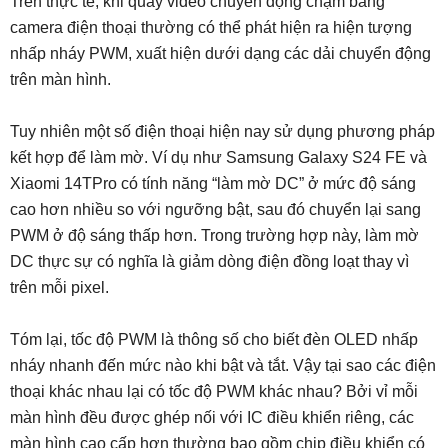
Trên thực tế, khi quay video chuyển động chậm bằng
camera điện thoại thường có thể phát hiện ra hiện tượng
nhấp nháy PWM, xuất hiện dưới dạng các dải chuyển động
trên màn hình.
Tuy nhiên một số điện thoại hiện nay sử dụng phương pháp
kết hợp để làm mờ. Ví dụ như Samsung Galaxy S24 FE và
Xiaomi 14TPro có tính năng “làm mờ DC” ở mức độ sáng
cao hơn nhiều so với ngưỡng bật, sau đó chuyển lại sang
PWM ở độ sáng thấp hơn. Trong trường hợp này, làm mờ
DC thực sự có nghĩa là giảm dòng điện đồng loạt thay vì
trên mỗi pixel.
Tóm lại, tốc độ PWM là thông số cho biết đèn OLED nhấp
nháy nhanh đến mức nào khi bật và tắt. Vậy tại sao các điện
thoại khác nhau lại có tốc độ PWM khác nhau? Bởi vỉ mỗi
màn hình đều được ghép nối với IC điều khiển riêng, các
màn hình cao cấp hơn thường bao gồm chip điều khiển có