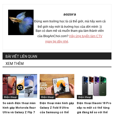
aozora
Đừng xem trường học là cả thế giới, mà hãy xem cả
thế giới này mới là trường học của đời mình :))
Bạn có đam mê và muốn tham gia làm thành viên
của BlogAnChoi.com?
Hãy ứng tuyển làm CTV
ngay tại đây nhé
.
BÀI VIẾT LIÊN QUAN
XEM THÊM
Điện thoại
Điện thoại
Điện thoại
So sánh điện thoại màn
Điện thoại màn hình gập
Điện thoại Xiaomi 18 Pro
hình gập Motorola Razr
Galaxy Z Fold 8 Ultra
sắp ra mắt có thể tăng
Ultra và Galaxy Z Flip 7
của Samsung có thể
giá đáng kể so với thế