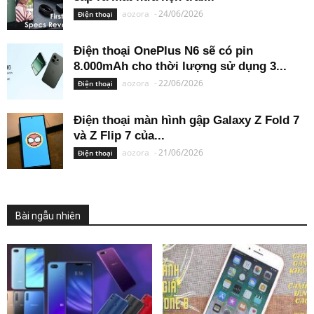
aozora
-
24/06/2026
Điện thoại
Điện thoại OnePlus N6 sẽ có pin
8.000mAh cho thời lượng sử dụng 3...
aozora
-
22/06/2026
Điện thoại
Điện thoại màn hình gập Galaxy Z Fold 7
và Z Flip 7 của...
aozora
-
21/06/2026
Điện thoại
Bài ngẫu nhiên