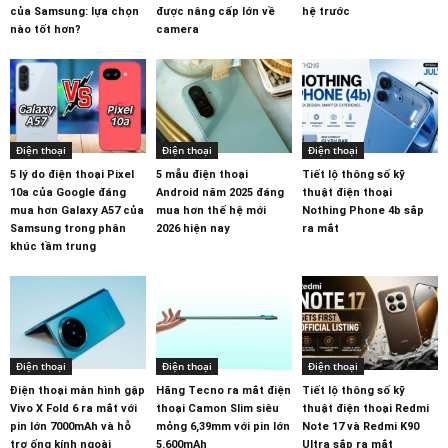
của Samsung: lựa chọn
được nâng cấp lớn về
hệ trước
nào tốt hơn?
camera
Điện thoại
Điện thoại
Điện thoại
5 lý do điện thoại Pixel
5 mẫu điện thoại
Tiết lộ thông số kỹ
10a của Google đáng
Android năm 2025 đáng
thuật điện thoại
mua hơn Galaxy A57 của
mua hơn thế hệ mới
Nothing Phone 4b sắp
Samsung trong phân
2026 hiện nay
ra mắt
khúc tầm trung
Điện thoại
Điện thoại
Điện thoại
Điện thoại màn hình gập
Hãng Tecno ra mắt điện
Tiết lộ thông số kỹ
Vivo X Fold 6 ra mắt với
thoại Camon Slim siêu
thuật điện thoại Redmi
pin lớn 7000mAh và hỗ
mỏng 6,39mm với pin lớn
Note 17 và Redmi K90
trợ ống kính ngoài
5.600mAh
Ultra sắp ra mắt