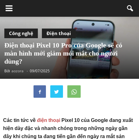
Công nghệ
Điện thoại
Điện thoại Pixel 10 Pro của Google sẽ có
màn hình mới giảm mỏi mắt cho người
dùng?
Bởi
aozora
-
09/07/2025
Các tin tức về
điện thoại
Pixel 10 của Google đang xuất
hiện dày đặc và nhanh chóng trong những ngày gần
đây khi chúng ta đang tiến gần đến ngày ra mắt sản