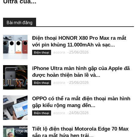
Ultra của...
Bài mới đăng
Điện thoại HONOR X80 Pro Max ra mắt
với pin khủng 11.000mAh và sạc...
aozora
-
25/06/2026
Điện thoại
iPhone Ultra màn hình gập của Apple đã
được hoàn thiện bản lề và...
aozora
-
25/06/2026
Điện thoại
OPPO có thể ra mắt điện thoại màn hình
gập kiểu rộng mang đến...
aozora
-
24/06/2026
Điện thoại
Tiết lộ điện thoại Motorola Edge 70 Max
sắp ra mắt hứa hẹn trải...