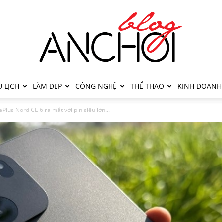
 LỊCH
LÀM ĐẸP
CÔNG NGHỆ
THỂ THAO
KINH DOANH
Plus Nord CE 6 ra mắt với pin siêu lớn...