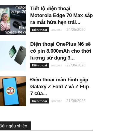
Tiết lộ điện thoại
Motorola Edge 70 Max sắp
ra mắt hứa hẹn trải...
aozora
-
24/06/2026
Điện thoại
Điện thoại OnePlus N6 sẽ
có pin 8.000mAh cho thời
lượng sử dụng 3...
aozora
-
22/06/2026
Điện thoại
Điện thoại màn hình gập
Galaxy Z Fold 7 và Z Flip
7 của...
aozora
-
21/06/2026
Điện thoại
Bài ngẫu nhiên