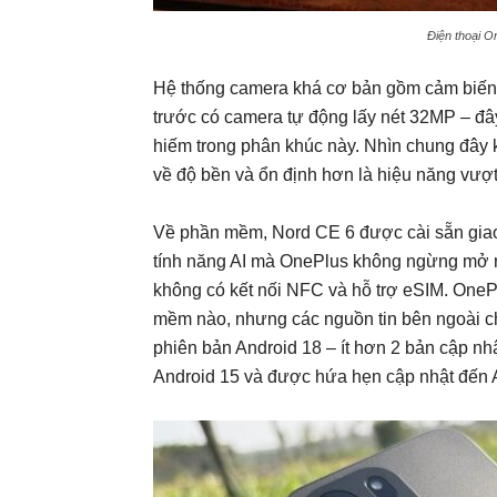
Điện thoại O
Hệ thống camera khá cơ bản gồm cảm biến
trước có camera tự động lấy nét 32MP – đây 
hiếm trong phân khúc này. Nhìn chung đây k
về độ bền và ổn định hơn là hiệu năng vượt 
Về phần mềm, Nord CE 6 được cài sẵn giao
tính năng AI mà OnePlus không ngừng mở rộ
không có kết nối NFC và hỗ trợ eSIM. OneP
mềm nào, nhưng các nguồn tin bên ngoài ch
phiên bản Android 18 – ít hơn 2 bản cập nh
Android 15 và được hứa hẹn cập nhật đến A