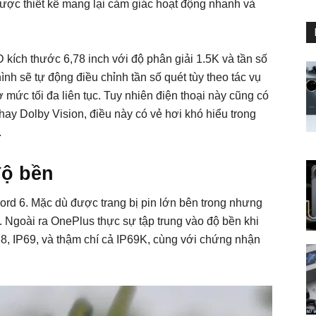
được thiết kế mang lại cảm giác hoạt động nhanh và
ích thước 6,78 inch với độ phân giải 1.5K và tần số
nh sẽ tự động điều chỉnh tần số quét tùy theo tác vụ
 mức tối đa liên tục. Tuy nhiên điện thoại này cũng có
ay Dolby Vision, điều này có vẻ hơi khó hiểu trong
.
độ bền
ord 6. Mặc dù được trang bị pin lớn bên trong nhưng
 Ngoài ra OnePlus thực sự tập trung vào độ bền khi
P68, IP69, và thậm chí cả IP69K, cùng với chứng nhận