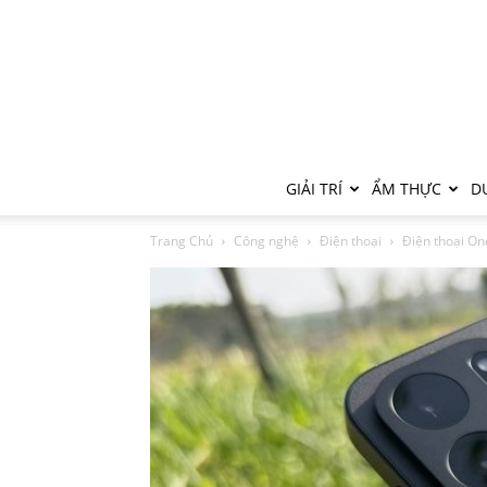
GIẢI TRÍ
ẨM THỰC
DU
Trang Chủ
Công nghệ
Điện thoại
Điện thoại One