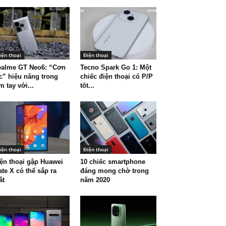
iện thoại
Điện thoại
ealme GT Neo6: “Cơn
Tecno Spark Go 1: Một
c” hiệu năng trong
chiếc điện thoại có P/P
m tay với...
tốt...
iện thoại
Điện thoại
ện thoại gập Huawei
10 chiếc smartphone
te X có thể sắp ra
đáng mong chờ trong
ắt
năm 2020