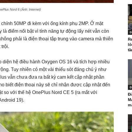
nePlus Nord 6 (Ảnh: Internet)
 chính 50MP đi kèm với ống kính phụ 2MP. Ở mặt
là điểm nổi bật vì tính năng tự động lấy nét vẫn còn
Đ
hông phải là điện thoại tập trung vào camera mà thiên
R
lố
trội.
tầ
 diện hệ điều hành Oxygen OS 16 và tích hợp nhiều
ng. Tuy nhiên có một vài thiếu sót đáng chú ý như
lus vẫn chưa đưa ra bất kỳ cam kết cập nhật phần
o biết điện thoại này sẽ chỉ nhận được cập nhật đến
Đ
ật so với thế hệ OnePlus Nord CE 5 (ra mắt với
Đi
ndroid 19).
Ma
m