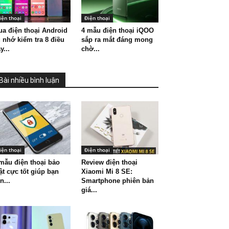
iện thoại
Điện thoại
a điện thoại Android
4 mẫu điện thoại iQOO
 nhớ kiểm tra 8 điều
sắp ra mắt đáng mong
y...
chờ...
Bài nhiều bình luận
iện thoại
Điện thoại
mẫu điện thoại bảo
Review điện thoại
t cực tốt giúp bạn
Xiaomi Mi 8 SE:
n...
Smartphone phiên bản
giá...