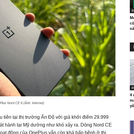
Đ
Mu
cũ
nà
Đ
4 
mậ
Plus Nord CE 6 (Ảnh: Internet)
yê
 tiên tại thị trường Ấn Độ với giá khởi điểm 29.999
hát hành tại Mỹ dường như khó xảy ra. Dòng Nord CE
 hoạt động của OnePlus vẫn còn khá bấp bênh ở thị