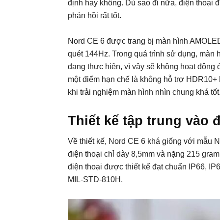
định hay không. Dù sao đi nữa, điện thoại 
phản hồi rất tốt.
Nord CE 6 được trang bị màn hình AMOLED k
quét 144Hz. Trong quá trình sử dụng, màn hì
đang thực hiện, vì vậy sẽ không hoạt động ở
một điểm hạn chế là không hỗ trợ HDR10+ h
khi trải nghiệm màn hình nhìn chung khá tốt
Thiết kế tập trung vào 
Về thiết kế, Nord CE 6 khá giống với mẫu N
điện thoại chỉ dày 8,5mm và nặng 215 gram.
điện thoại được thiết kế đạt chuẩn IP66, I
MIL-STD-810H.