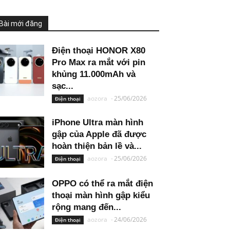
Bài mới đăng
Điện thoại HONOR X80
Pro Max ra mắt với pin
khủng 11.000mAh và
sạc...
aozora
-
25/06/2026
Điện thoại
iPhone Ultra màn hình
gập của Apple đã được
hoàn thiện bản lề và...
aozora
-
25/06/2026
Điện thoại
OPPO có thể ra mắt điện
thoại màn hình gập kiểu
rộng mang đến...
aozora
-
24/06/2026
Điện thoại