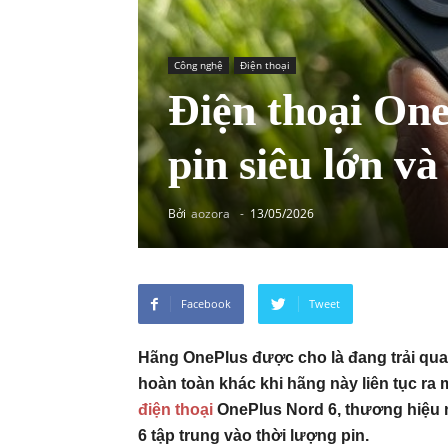
Công nghệ
Điện thoại
Điện thoại On
pin siêu lớn và
Bởi
aozora
-
13/05/2026
Facebook
Tweet
Hãng OnePlus được cho là đang trải qua 
hoàn toàn khác khi hãng này liên tục ra 
điện thoại
OnePlus Nord 6, thương hiệu n
6 tập trung vào thời lượng pin.