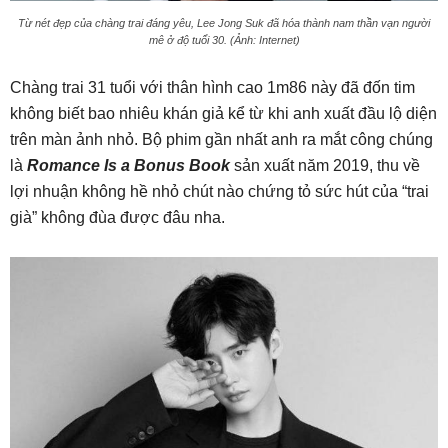
Từ nét đẹp của chàng trai đáng yêu, Lee Jong Suk đã hóa thành nam thần vạn người
mê ở độ tuổi 30. (Ảnh: Internet)
Chàng trai 31 tuổi với thân hình cao 1m86 này đã đốn tim
không biết bao nhiêu khán giả kể từ khi anh xuất đầu lộ diện
trên màn ảnh nhỏ. Bộ phim gần nhất anh ra mắt công chúng
là
Romance Is a Bonus Book
sản xuất năm 2019, thu về
lợi nhuận không hề nhỏ chút nào chứng tỏ sức hút của “trai
già” không đùa được đâu nha.