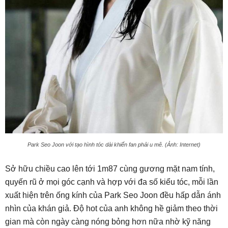
Park Seo Joon với tạo hình tóc dài khiến fan phải u mê. (Ảnh: Internet)
Sở hữu chiều cao lên tới 1m87 cùng gương mặt nam tính,
quyến rũ ở mọi góc cạnh và hợp với đa số kiểu tóc, mỗi lần
xuất hiện trên ống kính của Park Seo Joon đều hấp dẫn ánh
nhìn của khán giả. Độ hot của anh không hề giảm theo thời
gian mà còn ngày càng nóng bỏng hơn nữa nhờ kỹ năng