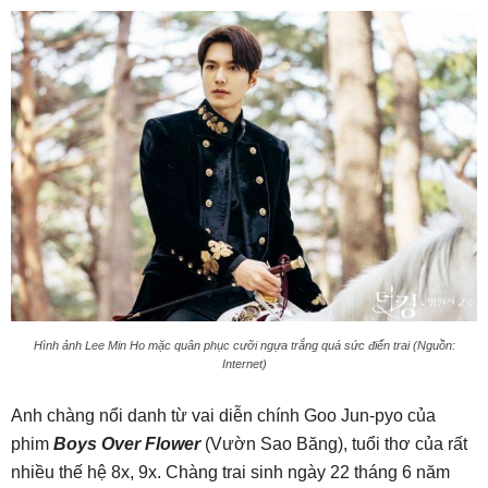
Hình ảnh Lee Min Ho mặc quân phục cưỡi ngựa trắng quá sức điển trai (Nguồn:
Internet)
Anh chàng nổi danh từ vai diễn chính Goo Jun-pyo của
phim
Boys Over Flower
(Vườn Sao Băng), tuổi thơ của rất
nhiều thế hệ 8x, 9x. Chàng trai sinh ngày 22 tháng 6 năm