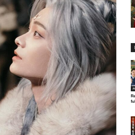
P
R
fu