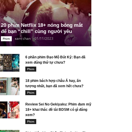
20 phim Netflix 18+ nóng bỏng mắt
để bạn “chill” cùng người yêu
xam chan
-
01/11/2023
Phim
6 phần phim Đạo Mộ Bút Ký: Bạn đã
xem đúng thứ tự chưa?
Phim
18 phim bách hợp châu Á hay, ấn
tượng nhất, bạn đã xem hết chưa?
Phim
Review Sei No Gekiyaku: Phim đam mỹ
18+ khai thác đề tài BDSM có gì đáng
xem?
Phim