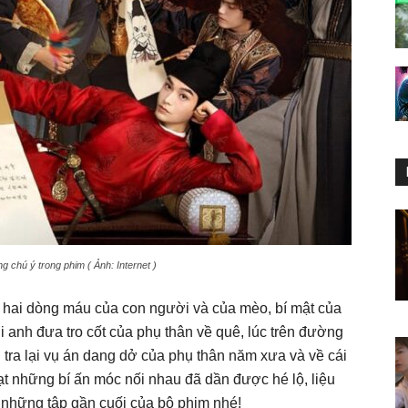
 chú ý trong phim ( Ảnh: Internet )
h hai dòng máu của con người và của mèo, bí mật của
 anh đưa tro cốt của phụ thân về quê, lúc trên đường
 tra lại vụ án dang dở của phụ thân năm xưa và về cái
oạt những bí ấn móc nối nhau đã dần được hé lộ, liệu
i những tập gần cuối của bộ phim nhé!