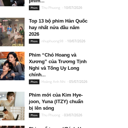
phim...
Thu Phuong
-
10/07/2026
Phim
Top 13 bộ phim Hàn Quốc
hay nhất nửa đầu năm
2026
nhuphuong98
-
10/07/2026
Phim
Phim “Chó Hoang và
Xương” của Trương Tịnh
Nghi và Tống Uy Long
chính...
Hoàng Anh Nhi
-
05/07/2026
Phim
Phim mới của Kim Hye-
joon, Yuna (ITZY) chuẩn
bị lên sóng
Thu Phuong
-
03/07/2026
Phim