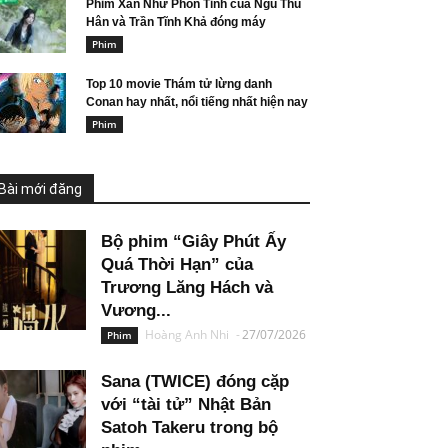
Phim Xán Như Phồn Tinh của Ngu Thu
Hân và Trần Tĩnh Khả đóng máy
Phim
Top 10 movie Thám tử lừng danh
Conan hay nhất, nổi tiếng nhất hiện nay
Phim
Bài mới đăng
Bộ phim “Giây Phút Ấy
Quá Thời Hạn” của
Trương Lăng Hách và
Vương...
Hoàng Anh Nhi
-
27/07/2026
Phim
Sana (TWICE) đóng cặp
với “tài tử” Nhật Bản
Satoh Takeru trong bộ