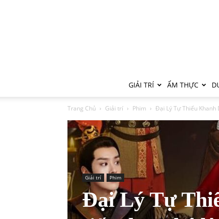
GIẢI TRÍ
ẨM THỰC
DU
Trang Chủ
Giải trí
Phim
Đại Lý Tự Thiếu Khanh D
Giải trí
Phim
Đại Lý Tự Thi