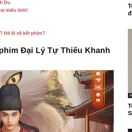
nh Du
T
ai miêu tinh!
đ
 Hé lộ về kết phim?
 phim Đại Lý Tự Thiếu Khanh
P
T
S