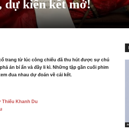
, dự kiến kết mở!
ổ trang từ lúc công chiếu đã thu hút được sự chú
há án bí ẩn và đầy li kì. Những tập gần cuối phim
 xem đua nhau dự đoán về cái kết.
ự Thiếu Khanh Du
du
P