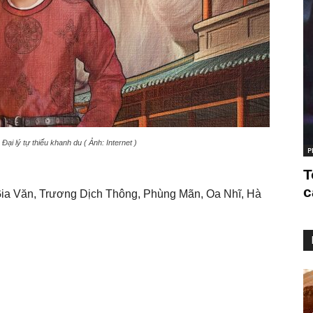
ại lý tự thiếu khanh du ( Ảnh: Internet )
P
T
c
Gia Văn, Trương Dịch Thông, Phùng Mãn, Oa Nhĩ, Hà