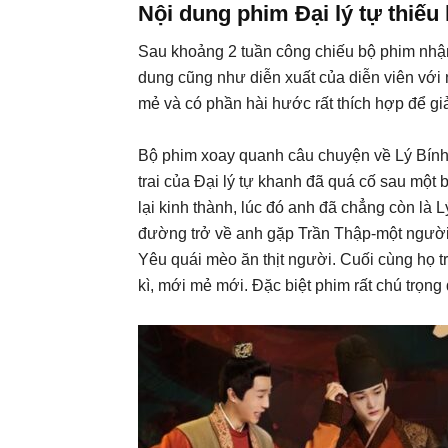
Nội dung phim Đại lý tự thiếu
Sau khoảng 2 tuần công chiếu bộ phim nhận
dung cũng như diễn xuất của diễn viên với 
mẻ và có phần hài hước rất thích hợp để giải
Bộ phim xoay quanh câu chuyện về Lý Bính
trai của Đại lý tự khanh đã quá cố sau một
lại kinh thành, lúc đó anh đã chẳng còn là
đường trở về anh gặp Trần Thập-một người h
Yêu quái mèo ăn thịt người. Cuối cùng họ tr
kì, mới mẻ mới. Đặc biệt phim rất chú trọng