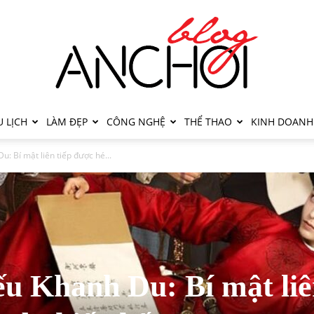
 LỊCH
LÀM ĐẸP
CÔNG NGHỆ
THỂ THAO
KINH DOANH
u: Bí mật liên tiếp được hé...
ếu Khanh Du: Bí mật li