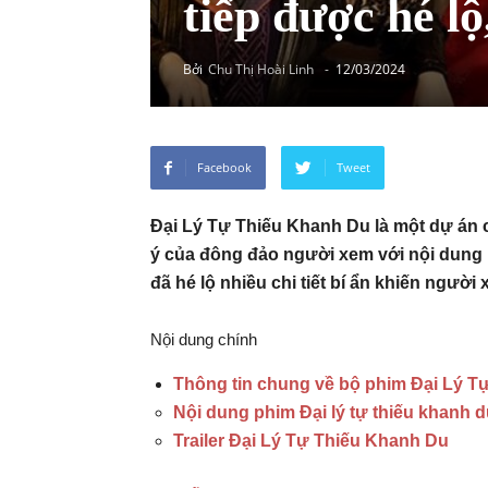
tiếp được hé lộ
Bởi
Chu Thị Hoài Linh
-
12/03/2024
Facebook
Tweet
Đại Lý Tự Thiếu Khanh Du là một dự án c
ý của đông đảo người xem với nội dung p
đã hé lộ nhiều chi tiết bí ẩn khiến người
Nội dung chính
Thông tin chung về bộ phim Đại Lý T
Nội dung phim Đại lý tự thiếu khanh 
Trailer Đại Lý Tự Thiếu Khanh Du