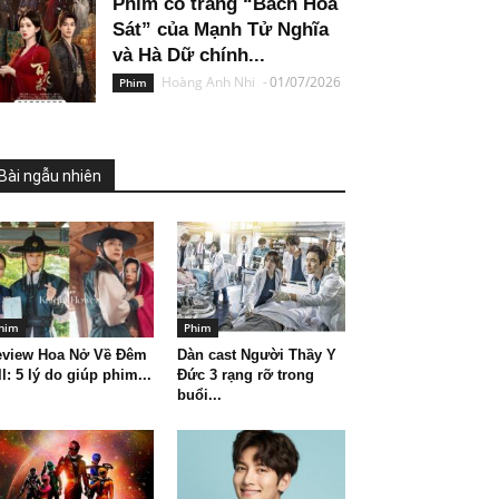
Phim cổ trang “Bách Hoa
Sát” của Mạnh Tử Nghĩa
và Hà Dữ chính...
Hoàng Anh Nhi
-
01/07/2026
Phim
Bài ngẫu nhiên
him
Phim
eview Hoa Nở Về Đêm
Dàn cast Người Thầy Y
ll: 5 lý do giúp phim...
Đức 3 rạng rỡ trong
buổi...