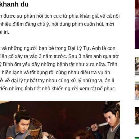
 khanh du
 được sự phản hồi tích cực từ phía khán giả về cả nội
nhiều điểm đáng chú ý, nội dung phim cuốn hút, mới
 trí.
 và những người bạn bè trong Đại Lý Tự. Anh là con
 biến cổ xảy ra vào 3 năm trước. Sau 3 năm anh qua trở
 Lý Bính ốm yếu đầy những bệnh tật như xưa nữa. Trên
iền lạnh và tốt bụng rồi cùng nhau điều tra vụ án
ở về đại lý tự bắt tay nhau cùng xử lý những vụ án li
 đến những tình tiết nhỏ khiến người xem rất nể phục.