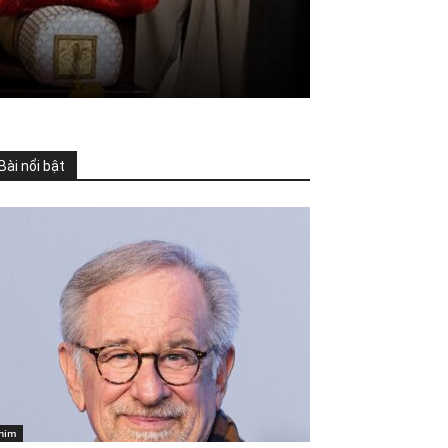
Bài nổi bật
him