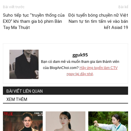
Bài viết trước
Bài kế
Suho tiếp tục “truyền thống của
Đội tuyển bóng chuyền nữ Việt
EXO” khi tham gia bộ phim Bàn
Nam tự tin tìm tấm vé vào bán
Tay Ma Thuật
kết Asiad 19
gguk95
Bạn có đam mê và muốn tham gia làm thành viên
của BlogAnChoi.com?
Hãy ứng tuyển làm CTV
ngay tại đây nhé
.
BÀI VIẾT LIÊN QUAN
XEM THÊM