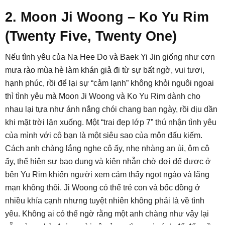
2. Moon Ji Woong – Ko Yu Rim
(Twenty Five, Twenty One)
Nếu tình yêu của Na Hee Do và Baek Yi Jin giống như cơn
mưa rào mùa hè làm khán giả đi từ sự bất ngờ, vui tươi,
hạnh phúc, rồi để lại sự “cảm lạnh” không khỏi nguôi ngoai
thì tình yêu mà Moon Ji Woong và Ko Yu Rim dành cho
nhau lại tựa như ánh nắng chói chang ban ngày, rồi dịu dần
khi mặt trời lặn xuống. Một “trai đẹp lớp 7” thú nhận tình yêu
của mình với cô bạn là một siêu sao của môn đấu kiếm.
Cách anh chàng lắng nghe cô ấy, nhẹ nhàng an ủi, ôm cô
ấy, thể hiện sự bao dung và kiên nhẫn chờ đợi để được ở
bên Yu Rim khiến người xem cảm thấy ngọt ngào và lãng
mạn không thôi. Ji Woong có thể trẻ con và bốc đồng ở
nhiều khía cạnh nhưng tuyệt nhiên không phải là về tình
yêu. Không ai có thể ngờ rằng một anh chàng như vậy lại