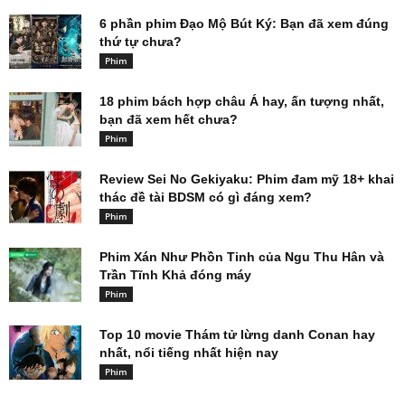
6 phần phim Đạo Mộ Bút Ký: Bạn đã xem đúng
thứ tự chưa?
Phim
18 phim bách hợp châu Á hay, ấn tượng nhất,
bạn đã xem hết chưa?
Phim
Review Sei No Gekiyaku: Phim đam mỹ 18+ khai
thác đề tài BDSM có gì đáng xem?
Phim
Phim Xán Như Phồn Tinh của Ngu Thu Hân và
Trần Tĩnh Khả đóng máy
Phim
Top 10 movie Thám tử lừng danh Conan hay
nhất, nổi tiếng nhất hiện nay
Phim