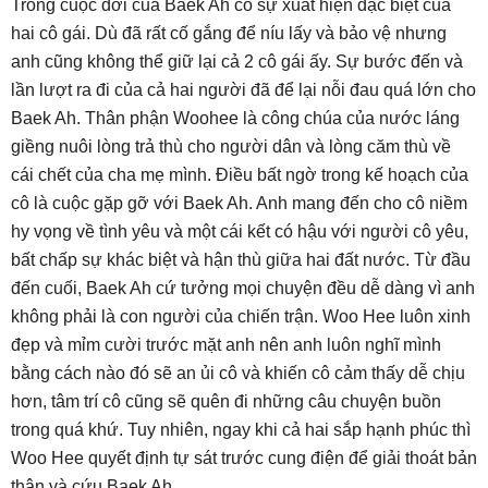
Trong cuộc đời của Baek Ah có sự xuất hiện đặc biệt của
hai cô gái. Dù đã rất cố gắng để níu lấy và bảo vệ nhưng
anh cũng không thể giữ lại cả 2 cô gái ấy. Sự bước đến và
lần lượt ra đi của cả hai người đã để lại nỗi đau quá lớn cho
Baek Ah. Thân phận Woohee là công chúa của nước láng
giềng nuôi lòng trả thù cho người dân và lòng căm thù về
cái chết của cha mẹ mình. Điều bất ngờ trong kế hoạch của
cô là cuộc gặp gỡ với Baek Ah. Anh mang đến cho cô niềm
hy vọng về tình yêu và một cái kết có hậu với người cô yêu,
bất chấp sự khác biệt và hận thù giữa hai đất nước. Từ đầu
đến cuối, Baek Ah cứ tưởng mọi chuyện đều dễ dàng vì anh
không phải là con người của chiến trận. Woo Hee luôn xinh
đẹp và mỉm cười trước mặt anh nên anh luôn nghĩ mình
bằng cách nào đó sẽ an ủi cô và khiến cô cảm thấy dễ chịu
hơn, tâm trí cô cũng sẽ quên đi những câu chuyện buồn
trong quá khứ. Tuy nhiên, ngay khi cả hai sắp hạnh phúc thì
Woo Hee quyết định tự sát trước cung điện để giải thoát bản
thân và cứu Baek Ah.