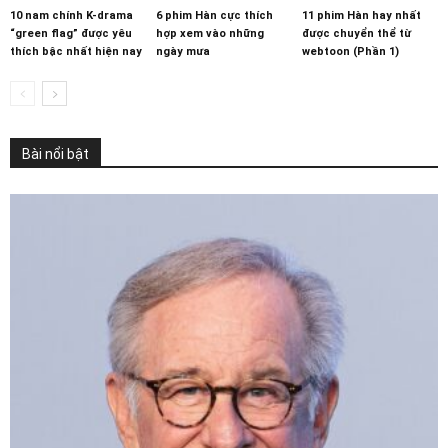
10 nam chính K-drama
6 phim Hàn cực thích
11 phim Hàn hay nhất
“green flag” được yêu
hợp xem vào những
được chuyển thể từ
thích bậc nhất hiện nay
ngày mưa
webtoon (Phần 1)
Bài nổi bật