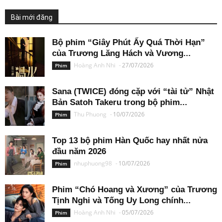
Bài mới đăng
Bộ phim “Giây Phút Ấy Quá Thời Hạn”
của Trương Lăng Hách và Vương...
Hoàng Anh Nhi
-
27/07/2026
Phim
Sana (TWICE) đóng cặp với “tài tử” Nhật
Bản Satoh Takeru trong bộ phim...
Thu Phuong
-
10/07/2026
Phim
Top 13 bộ phim Hàn Quốc hay nhất nửa
đầu năm 2026
nhuphuong98
-
10/07/2026
Phim
Phim “Chó Hoang và Xương” của Trương
Tịnh Nghi và Tống Uy Long chính...
Hoàng Anh Nhi
-
05/07/2026
Phim