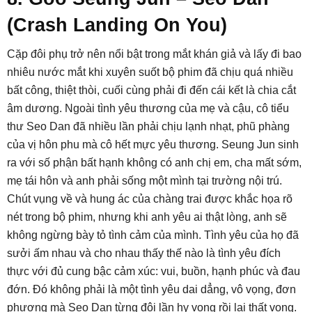
(Crash Landing On You)
Cặp đôi phụ trở nên nổi bật trong mắt khán giả và lấy đi bao
nhiêu nước mắt khi xuyên suốt bộ phim đã chịu quá nhiều
bất công, thiệt thòi, cuối cùng phải đi đến cái kết là chia cắt
âm dương. Ngoài tình yêu thương của mẹ và cậu, cô tiểu
thư Seo Dan đã nhiều lần phải chịu lạnh nhạt, phũ phàng
của vị hôn phu mà cô hết mực yêu thương. Seung Jun sinh
ra với số phận bất hạnh không có anh chị em, cha mất sớm,
mẹ tái hôn và anh phải sống một mình tại trường nội trú.
Chút vụng về và hung ác của chàng trai được khắc họa rõ
nét trong bộ phim, nhưng khi anh yêu ai thật lòng, anh sẽ
không ngừng bày tỏ tình cảm của mình. Tình yêu của họ đã
sưởi ấm nhau và cho nhau thấy thế nào là tình yêu đích
thực với đủ cung bậc cảm xúc: vui, buồn, hạnh phúc và đau
đớn. Đó không phải là một tình yêu dai dẳng, vô vọng, đơn
phương mà Seo Dan từng đôi lần hy vọng rồi lại thất vọng.