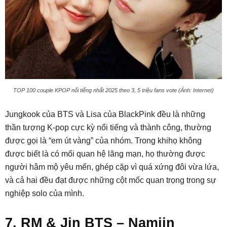
TOP 100 couple KPOP nổi tiếng nhất 2025 theo 3, 5 triệu fans vote (Ảnh: Internet)
Jungkook của BTS và Lisa của BlackPink đều là những
thần tượng K-pop cực kỳ nổi tiếng và thành công, thường
được gọi là “em út vàng” của nhóm. Trong khihọ không
được biết là có mối quan hệ lãng mạn, họ thường được
người hâm mộ yêu mến, ghép cặp vì quá xứng đôi vừa lứa,
và cả hai đều đạt được những cột mốc quan trọng trong sự
nghiệp solo của mình.
7. RM & Jin BTS – Namjin