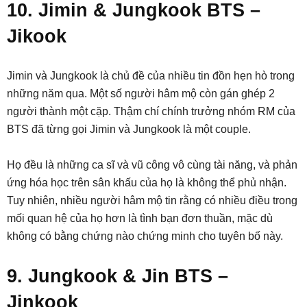
10. Jimin & Jungkook BTS –
Jikook
Jimin và Jungkook là chủ đề của nhiều tin đồn hẹn hò trong
những năm qua. Một số người hâm mộ còn gán ghép 2
người thành một cặp. Thậm chí chính trưởng nhóm RM của
BTS đã từng gọi Jimin và Jungkook là một couple.
Họ đều là những ca sĩ và vũ công vô cùng tài năng, và phản
ứng hóa học trên sân khấu của họ là không thể phủ nhận.
Tuy nhiên, nhiều người hâm mộ tin rằng có nhiều điều trong
mối quan hệ của họ hơn là tình bạn đơn thuần, mặc dù
không có bằng chứng nào chứng minh cho tuyên bố này.
9. Jungkook & Jin BTS –
Jinkook