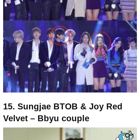
15. Sungjae BTOB & Joy Red
Velvet – Bbyu couple