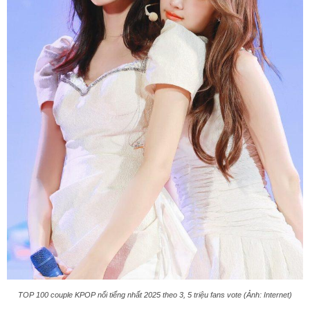
TOP 100 couple KPOP nổi tiếng nhất 2025 theo 3, 5 triệu fans vote (Ảnh: Internet)