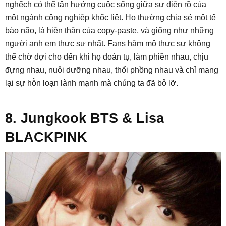
nghếch có thể tận hưởng cuộc sống giữa sự điên rồ của
một ngành công nghiệp khốc liệt. Họ thường chia sẻ một tế
bào não, là hiện thân của copy-paste, và giống như những
người anh em thực sự nhất. Fans hâm mộ thực sự không
thể chờ đợi cho đến khi họ đoàn tụ, làm phiền nhau, chịu
đựng nhau, nuôi dưỡng nhau, thổi phồng nhau và chỉ mang
lại sự hỗn loạn lành mạnh mà chúng ta đã bỏ lỡ.
8. Jungkook BTS & Lisa
BLACKPINK