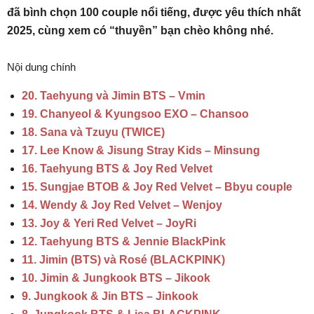
đã bình chọn 100 couple nổi tiếng, được yêu thích nhất
2025, cùng xem có “thuyền” bạn chèo không nhé.
Nội dung chính
20. Taehyung và Jimin BTS – Vmin
19. Chanyeol & Kyungsoo EXO – Chansoo
18. Sana và Tzuyu (TWICE)
17. Lee Know & Jisung Stray Kids – Minsung
16. Taehyung BTS & Joy Red Velvet
15. Sungjae BTOB & Joy Red Velvet – Bbyu couple
14. Wendy & Joy Red Velvet – Wenjoy
13. Joy & Yeri Red Velvet – JoyRi
12. Taehyung BTS & Jennie BlackPink
11. Jimin (BTS) và Rosé (BLACKPINK)
10. Jimin & Jungkook BTS – Jikook
9. Jungkook & Jin BTS – Jinkook