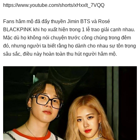
https://www.youtube.com/shorts/xHxxIt_7VQQ
Fans hâm mộ đã đẩy thuyền Jimin BTS và Rosé
BLACKPINK khi họ xuất hiện trong 1 lễ trao giải cạnh nhau.
Mặc dù họ không nói chuyện trước công chúng trong đêm
đó, nhưng người ta biết rằng họ dành cho nhau sự tôn trọng
sâu sắc, điều này hoàn toàn thu hút người hâm mộ.