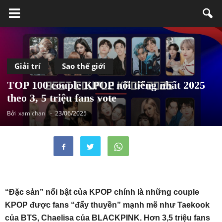
Giải trí
Sao thế giới
TOP 100 couple KPOP nổi tiếng nhất 2025
theo 3, 5 triệu fans vote
Bởi
xam chan
-
23/06/2025
“Đặc sản” nổi bật của KPOP chính là những couple
KPOP được fans “đẩy thuyền” mạnh mẽ như Taekook
của BTS, Chaelisa của BLACKPINK. Hơn 3,5 triệu fans