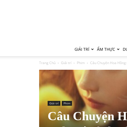
GIẢI TRÍ
ẨM THỰC
DU
Trang Chủ
Giải trí
Phim
Câu Chuyện Hoa Hồng: 40
Giải trí
Phim
Câu Chuyện Ho