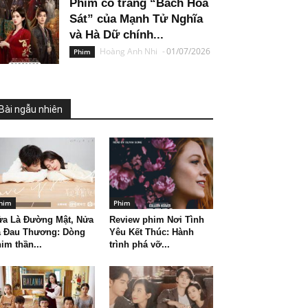
Phim cổ trang “Bách Hoa
Sát” của Mạnh Tử Nghĩa
và Hà Dữ chính...
Hoàng Anh Nhi
-
01/07/2026
Phim
Bài ngẫu nhiên
him
Phim
ửa Là Đường Mật, Nửa
Review phim Nơi Tình
à Đau Thương: Dòng
Yêu Kết Thúc: Hành
im thần...
trình phá vỡ...