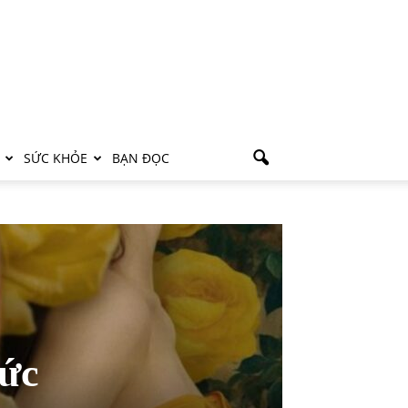
SỨC KHỎE
BẠN ĐỌC
hức