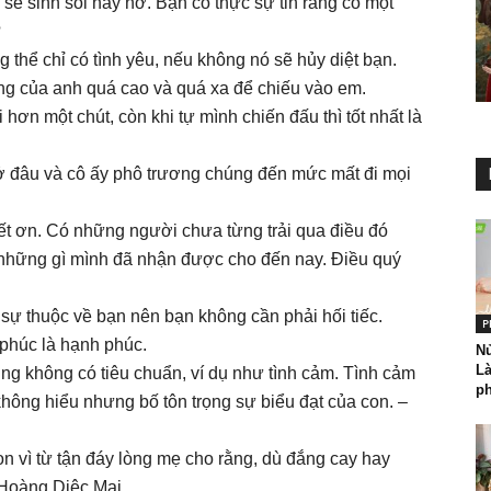
 sẽ sinh sôi nảy nở. Bạn có thực sự tin rằng có một
?
 thể chỉ có tình yêu, nếu không nó sẽ hủy diệt bạn.
g của anh quá cao và quá xa để chiếu vào em.
ối hơn một chút, còn khi tự mình chiến đấu thì tốt nhất là
 ở đâu và cô ấy phô trương chúng đến mức mất đi mọi
ết ơn. Có những người chưa từng trải qua điều đó
cả những gì mình đã nhận được cho đến nay. Điều quý
sự thuộc về bạn nên bạn không cần phải hối tiếc.
P
 phúc là hạnh phúc.
N
L
ũng không có tiêu chuẩn, ví dụ như tình cảm. Tình cảm
ph
không hiểu nhưng bố tôn trọng sự biểu đạt của con. –
on vì từ tận đáy lòng mẹ cho rằng, dù đắng cay hay
 Hoàng Diệc Mai