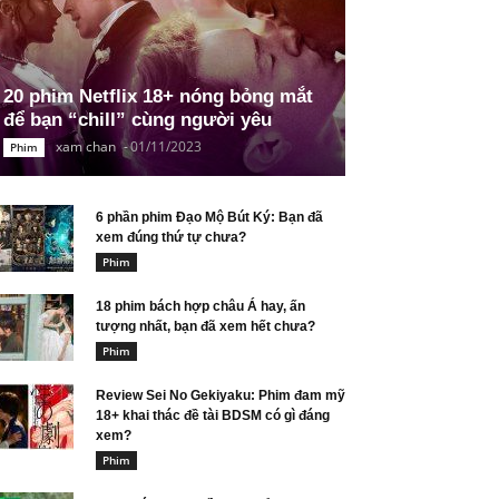
20 phim Netflix 18+ nóng bỏng mắt
để bạn “chill” cùng người yêu
xam chan
-
01/11/2023
Phim
6 phần phim Đạo Mộ Bút Ký: Bạn đã
xem đúng thứ tự chưa?
Phim
18 phim bách hợp châu Á hay, ấn
tượng nhất, bạn đã xem hết chưa?
Phim
Review Sei No Gekiyaku: Phim đam mỹ
18+ khai thác đề tài BDSM có gì đáng
xem?
Phim