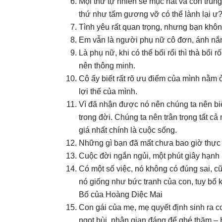
Mọi thứ tự nhiên sẽ mục nát và côn trùng
thứ như tấm gương vỡ có thể lành lại ư
Tình yêu rất quan trọng, nhưng bạn không
Em vẫn là người phụ nữ cô đơn, ánh nắn
Là phụ nữ, khi có thể bối rối thì thà bối r
nên thông minh.
Cô ấy biết rất rõ ưu điểm của mình nằm
lợi thế của mình.
Vì đã nhận được nó nên chúng ta nên bi
trong đời. Chúng ta nên trân trọng tất 
giá nhất chính là cuộc sống.
Những gì bạn đã mất chưa bao giờ thực 
Cuộc đời ngắn ngủi, một phút giây hạnh
Có một số việc, nó không có đúng sai, c
nó giống như bức tranh của con, tuy bố 
Bố của Hoàng Diệc Mai
Con gái của mẹ, mẹ quyết định sinh ra c
ngọt bùi, nhân gian đáng để ghé thăm –