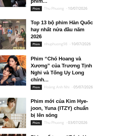
phim...
Thu Phuong
-
10/07/2026
Phim
Top 13 bộ phim Hàn Quốc
hay nhất nửa đầu năm
2026
nhuphuong98
-
10/07/2026
Phim
Phim “Chó Hoang và
Xương” của Trương Tịnh
Nghi và Tống Uy Long
chính...
Hoàng Anh Nhi
-
05/07/2026
Phim
Phim mới của Kim Hye-
joon, Yuna (ITZY) chuẩn
bị lên sóng
Thu Phuong
-
03/07/2026
Phim