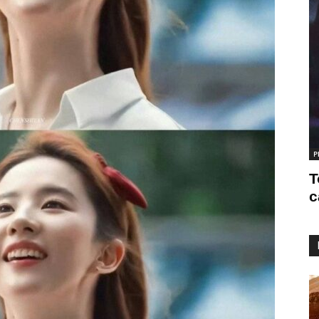
P
T
c