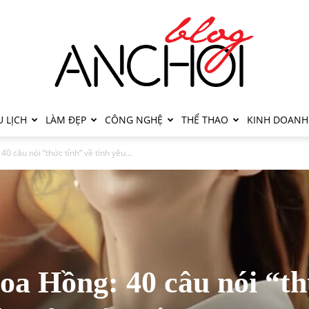
 LỊCH
LÀM ĐẸP
CÔNG NGHỆ
THỂ THAO
KINH DOANH
 câu nói “thức tỉnh” về tình yêu...
a Hồng: 40 câu nói “t