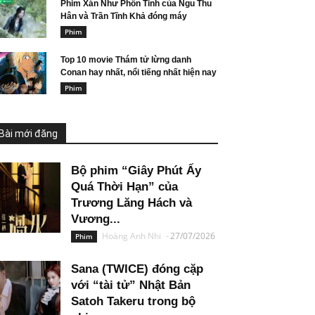
Phim Xán Như Phồn Tinh của Ngu Thu
Hân và Trần Tĩnh Khả đóng máy
Phim
Top 10 movie Thám tử lừng danh
Conan hay nhất, nổi tiếng nhất hiện nay
Phim
Bài mới đăng
Bộ phim “Giây Phút Ấy
Quá Thời Hạn” của
Trương Lăng Hách và
Vương...
Hoàng Anh Nhi
-
27/07/2026
Phim
Sana (TWICE) đóng cặp
với “tài tử” Nhật Bản
Satoh Takeru trong bộ