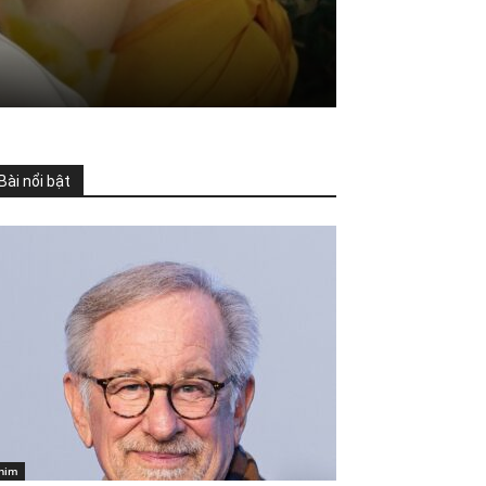
Bài nổi bật
him