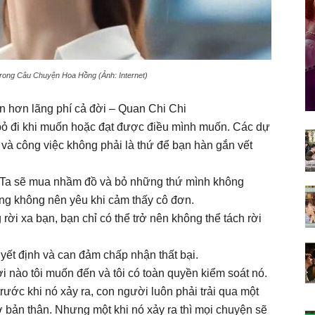
trong Câu Chuyện Hoa Hồng (Ảnh: Internet)
n hơn lãng phí cả đời – Quan Chi Chi
 bỏ đi khi muốn hoặc đạt được điều mình muốn. Các dự
và công việc không phải là thứ để bạn hàn gắn vết
i. Ta sẽ mua nhầm đồ và bỏ những thứ mình không
ng không nên yêu khi cảm thấy cô đơn.
ời xa bạn, bạn chỉ có thể trở nên không thể tách rời
yết định và can đảm chấp nhận thất bại.
nơi nào tôi muốn đến và tôi có toàn quyền kiểm soát nó.
rước khi nó xảy ra, con người luôn phải trải qua một
gờ bản thân. Nhưng một khi nó xảy ra thì mọi chuyện sẽ