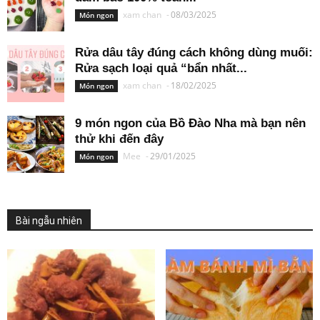
xam chan
-
08/03/2025
Món ngon
Rửa dâu tây đúng cách không dùng muối:
Rửa sạch loại quả “bẩn nhất...
xam chan
-
18/02/2025
Món ngon
9 món ngon của Bồ Đào Nha mà bạn nên
thử khi đến đây
Mee
-
29/01/2025
Món ngon
Bài ngẫu nhiên