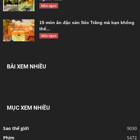
Món ngon
15 món ăn đặc sản Sóc Trăng mà bạn không
thể...
Món ngon
BÀI XEM NHIỀU
MỤC XEM NHIỀU
Sao thế giới
9030
Phim
5472