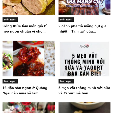
Món ngon
Món ngon
Công thức làm món giò bì
2 cách pha trà măng cụt giải
heo ngon chuẩn vị cho...
nhiệt: “Tam tai” của...
Món ngon
Món ngon
16 đặc sản ngon ở Quảng
5 mẹo vặt thông minh với sữa
Ngãi nên mua về làm...
và Yaourt mà bạn...