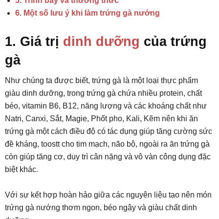
5. Trình bày và thưởng thức
6. Một số lưu ý khi làm trứng gà nướng
1. Giá trị
dinh dưỡng
của trứng
gà
Như chúng ta được biết, trứng gà là một loại thực phẩm
giàu dinh dưỡng, trong trứng gà chứa nhiều protein, chất
béo, vitamin B6, B12, năng lượng và các khoáng chất như
Natri, Canxi, Sắt, Magie, Phốt pho, Kali, Kẽm nên khi ăn
trứng gà một cách điều độ có tác dụng giúp tăng cường sức
đề kháng, toostt cho tim mạch, não bộ, ngoài ra ăn trứng gà
còn giúp tăng cơ, duy trì cân nặng và vô vàn công dụng đặc
biệt khác.
Với sự kết hợp hoàn hảo giữa các nguyên liệu tạo nên món
trứng gà nướng thơm ngon, béo ngậy và giàu chất dinh