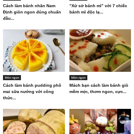
Cách làm bánh nhãn Nam
“Xứ sở bánh mì” với 7 chiếc
Định giòn ngon đúng chuẩn
bánh mì độc lạ...
đầu...
Món ngon
Món ngon
Cách làm bánh pudding phô
Mách bạn cách làm bánh giò
mai sữa nướng với công
mềm mịn, thơm ngon, cực...
thức...