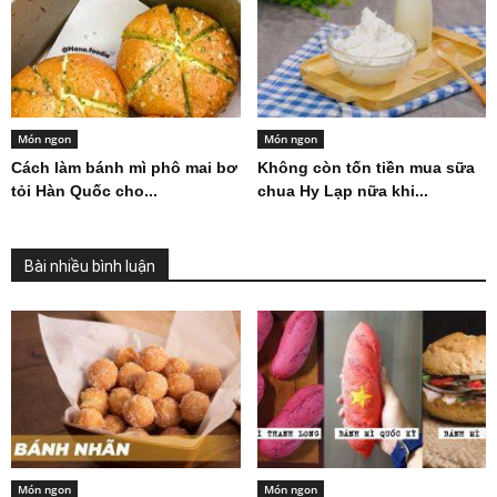
Món ngon
Món ngon
Cách làm bánh mì phô mai bơ
Không còn tốn tiền mua sữa
tỏi Hàn Quốc cho...
chua Hy Lạp nữa khi...
Bài nhiều bình luận
Món ngon
Món ngon