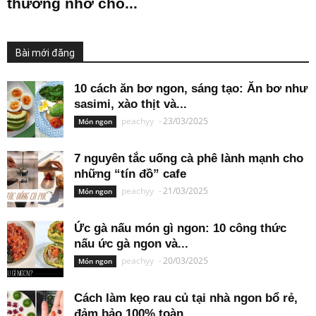
thương nhớ cho...
Bài mới đăng
10 cách ăn bơ ngon, sáng tạo: Ăn bơ như
sasimi, xào thịt và...
peachyy
-
23/03/2025
Món ngon
7 nguyên tắc uống cà phê lành mạnh cho
những “tín đồ” cafe
peachyy
-
21/03/2025
Món ngon
Ức gà nấu món gì ngon: 10 công thức
nấu ức gà ngon và...
peachyy
-
20/03/2025
Món ngon
Cách làm kẹo rau củ tại nhà ngon bổ rẻ,
đảm bảo 100% toàn...