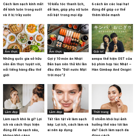
Cách làm sạch kính mắt
10 kiểu tóc thanh lịch,
6 cách ăn các loại hạt
để kính luôn trong suốt
dễ làm, giúp phụ nữ luôn
đúng để giúp cơ thể
và ít bị trầy xước
nổi bật trong mọi dịp
thêm khỏe mạnh
Ẩm thực
Ẩm thực
Giải trí
Những quốc gia sở hữu
Gợi ý 10 món ăn Nhật
aespa thể hiện OST của
nền ẩm thực tuyệt vời,
Bản bạn nên thử khi lần
bộ phim hợp tác Nhật –
nổi tiếng hàng đầu thế
đầu đến “Đất nước Mặt
Hàn Gimbap And Onigiri
giới
trời mọc”2
Làm đẹp
Làm đẹp
Thời trang
Làm sạch khô là gì? Lợi
Tất tần tật về làm sạch
Ô nhiễm khói bụi ảnh
ích và cách thực hiện
kép: Lợi ích, cách làm và
hưởng thế nào tới làn
đúng để da sạch sâu,
ai nên áp dụng
da? Cách làm sạch da
không khô căng
đúng cách