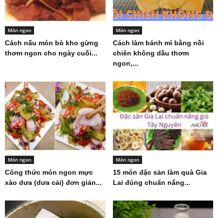
Món ngon
Món ngon
Cách nấu món bò kho gừng
Cách làm bánh mì bằng nồi
thơm ngon cho ngày cuối...
chiên không dầu thơm
ngon,...
Món ngon
Món ngon
Công thức món ngon mực
15 món đặc sản làm quà Gia
xào dưa (dưa cải) đơn giản...
Lai đúng chuẩn nắng...