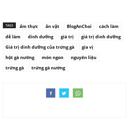
TAGS
ẩm thực
ăn vặt
BlogAnChoi
cách làm
dễ làm
dinh dưỡng
giá trị
giá trị dinh dưỡng
Giá trị dinh dưỡng của trứng gà
gia vị
hột gà nướng
món ngon
nguyên liệu
trứng gà
trứng gà nướng