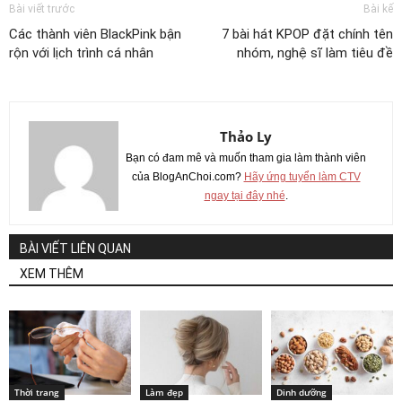
Bài viết trước
Bài kế
Các thành viên BlackPink bận
7 bài hát KPOP đặt chính tên
rộn với lịch trình cá nhân
nhóm, nghệ sĩ làm tiêu đề
Thảo Ly
Bạn có đam mê và muốn tham gia làm thành viên
của BlogAnChoi.com?
Hãy ứng tuyển làm CTV
ngay tại đây nhé
.
BÀI VIẾT LIÊN QUAN
XEM THÊM
Thời trang
Làm đẹp
Dinh dưỡng