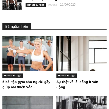
aozora
-
26/06/2025
Fitness & Yoga
Bài ngẫu nhiên
Fitness & Yoga
Fitness & Yoga
5 bài tập gym cho người gầy
Sự thật về lối sống ít vận
giúp cải thiện vóc...
động