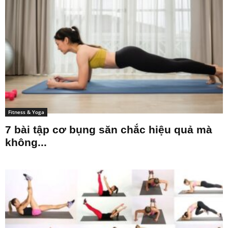
Fitness & Yoga
7 bài tập cơ bụng săn chắc hiệu quả mà
không...