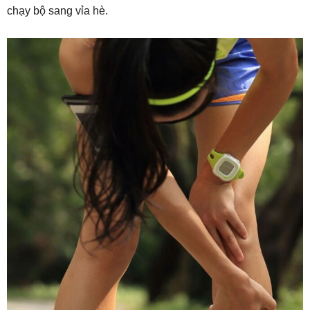
chạy bộ sang vỉa hè.