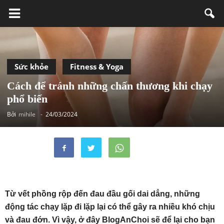
Sức khỏe
Fitness & Yoga
Cách để tránh những chấn thương khi chạy
phổ biến
Bởi
mihile
-
24/03/2024
Từ vết phồng rộp đến đau đầu gối dai dẳng, những
động tác chạy lặp đi lặp lại có thể gây ra nhiều khó chịu
và đau đớn. Vì vậy, ở đây BlogAnChoi sẽ để lại cho bạn