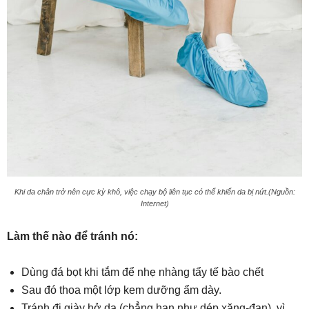
Khi da chân trở nên cực kỳ khô, việc chạy bộ liên tục có thể khiến da bị nứt.(Nguồn:
Internet)
Làm thế nào để tránh nó:
Dùng đá bọt khi tắm để nhẹ nhàng tẩy tế bào chết
Sau đó thoa một lớp kem dưỡng ẩm dày.
Tránh đi giày hở da (chẳng hạn như dép xăng-đan), vì