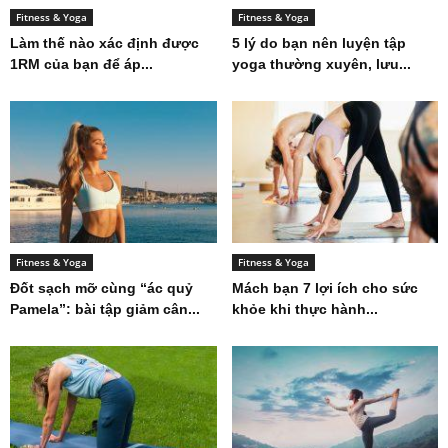
Fitness & Yoga
Fitness & Yoga
Làm thế nào xác định được
5 lý do bạn nên luyện tập
1RM của bạn để áp...
yoga thường xuyên, lưu...
Fitness & Yoga
Fitness & Yoga
Đốt sạch mỡ cùng “ác quỷ
Mách bạn 7 lợi ích cho sức
Pamela”: bài tập giảm cân...
khỏe khi thực hành...