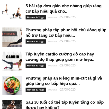
5 bài tập đơn giản nhẹ nhàng giúp tăng
cơ bắp hiệu quả cho...
aozora
-
29/08/2025
Fitness & Yoga
Phương pháp tập phục hồi chủ động giúp
hỗ trợ tăng cơ bắp hiệu...
aozora
-
29/08/2025
Fitness & Yoga
Tập luyện cardio cường độ cao hay
cường độ thấp giúp giảm mỡ hiệu...
aozora
-
29/08/2025
Fitness & Yoga
Phương pháp ăn kiêng mini-cut là gì và
giúp tăng cơ bắp hiệu quả...
aozora
-
27/08/2025
Fitness & Yoga
Sau 30 tuổi có thể tập luyện tăng cơ bắp
được hay không?