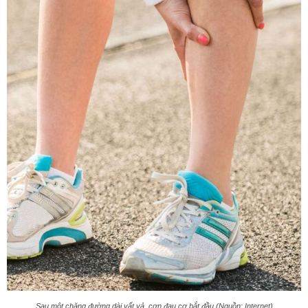
Sau một chặng đường dài vất vả, cơn đau cơ bắt đầu.(Nguồn: Internet)