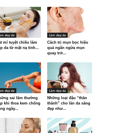
àm đẹp da
Làm đẹp da
t mí tuyệt chiêu làm
Cách trị mụn bọc hiệu
p da từ mặt nạ tinh...
quả ngăn ngừa mụn
quay trở...
àm đẹp da
Làm đẹp da
hững sai lầm thường
Những loại đậu “thần
p khi thoa kem chống
thánh” cho làn da sáng
ng ngày...
đẹp như...