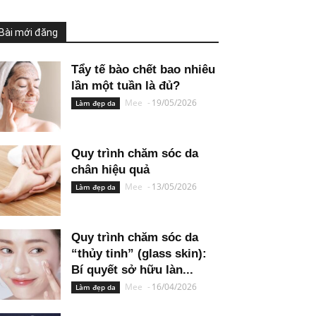
Bài mới đăng
Tẩy tế bào chết bao nhiêu
lần một tuần là đủ?
Mee
-
19/05/2026
Làm đẹp da
Quy trình chăm sóc da
chân hiệu quả
Mee
-
13/05/2026
Làm đẹp da
Quy trình chăm sóc da
“thủy tinh” (glass skin):
Bí quyết sở hữu làn...
Mee
-
16/04/2026
Làm đẹp da