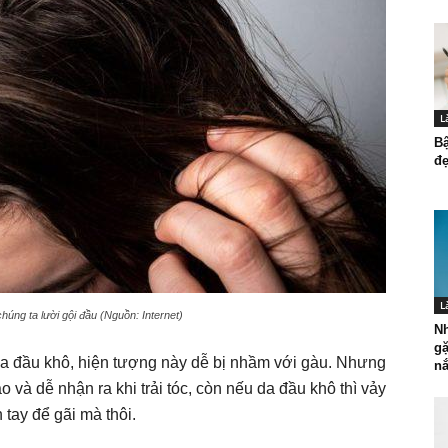
L
Bậ
đẹ
L
húng ta lười gội đầu (Nguồn: Internet)
N
gặ
da đầu khô, hiện tượng này dễ bị nhầm với gàu. Nhưng
nắ
o và dễ nhận ra khi trải tóc, còn nếu da đầu khô thì vảy
 tay để gãi mà thôi.