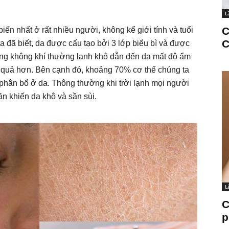
L
C
iến nhất ở rất nhiều người, không kể giới tính và tuổi
C
ta đã biết, da được cấu tạo bởi 3 lớp biểu bì và được
đông không khí thường lạnh khô dẫn đến da mất độ ẩm
u quả hơn. Bên cạnh đó, khoảng 70% cơ thể chúng ta
phân bổ ở da. Thông thường khi trời lạnh mọi người
n khiến da khô và sần sùi.
L
C
p