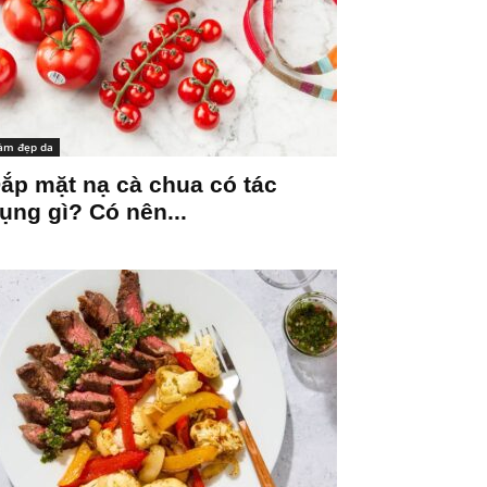
àm đẹp da
ắp mặt nạ cà chua có tác
ụng gì? Có nên...