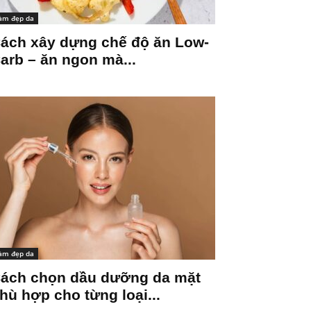
àm đẹp da
ách xây dựng chế độ ăn Low-
arb – ăn ngon mà...
àm đẹp da
ách chọn dầu dưỡng da mặt
hù hợp cho từng loại...