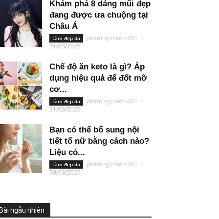
Khám phá 8 dáng mũi đẹp
đang được ưa chuộng tại
Châu Á
phamngocanh-001
-
Làm đẹp da
31/03/2026
Chế độ ăn keto là gì? Áp
dụng hiệu quả để đốt mỡ
cơ...
phamngocanh-001
-
Làm đẹp da
31/03/2026
Bạn có thể bổ sung nội
tiết tố nữ bằng cách nào?
Liệu có...
phamngocanh-001
-
Làm đẹp da
30/03/2026
Bài ngẫu nhiên