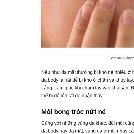
Vào màu đông da
Nếu như da mặt thường bị khô nẻ nhiều ở h
da body lại rất dễ bị khô ở chân và khủy tay
trắng, cảm giác khi chạm tay vào khá sần. Đ
thể bị đỏ lên rất dễ nhận thấy.
Môi bong tróc nứt nẻ
Cùng với những vùng da khác, đôi môi cũng l
da body hay da mặt, vùng da ở môi nhạy c