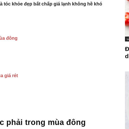
và tóc khỏe đẹp bất chấp giá lạnh không hề khó
mùa đông
L
Đ
d
 giá rét
ắc phải trong mùa đông