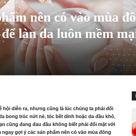
 phẩm nên có vào mùa đ
 để làn da luôn mềm mạ
ễ hội diễn ra, nhưng cũng là lúc chúng ta phải đối
 da bong tróc nứt nẻ, tóc bết dính hoặc da đầu khô,
bạn cũng đang đau đầu không biết phải đối mặt với
em ngay gợi ý các sản phẩm nên có vào mùa đông