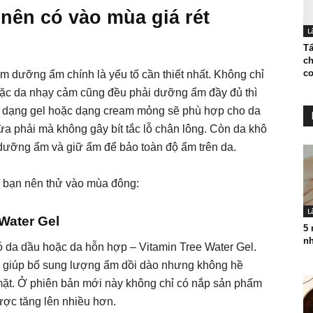
nên có vào mùa giá rét
L
Tẩ
ch
cơ
 dưỡng ẩm chính là yếu tố cần thiết nhất. Không chỉ
ặc da nhạy cảm cũng đều phải dưỡng ẩm đầy đủ thì
dạng gel hoặc dạng cream mỏng sẽ phù hợp cho da
a phải mà không gây bít tắc lỗ chân lông. Còn da khô
dưỡng ẩm và giữ ẩm để bảo toàn độ ẩm trên da.
 bạn nên thử vào mùa đông:
L
Water Gel
5 
nh
 da dầu hoặc da hỗn hợp – Vitamin Tree Water Gel.
 giúp bổ sung lượng ẩm dồi dào nhưng không hề
mặt. Ở phiên bản mới này không chỉ có nắp sản phẩm
ợc tăng lên nhiều hơn.