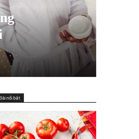
ông
i
Bài nổi bật