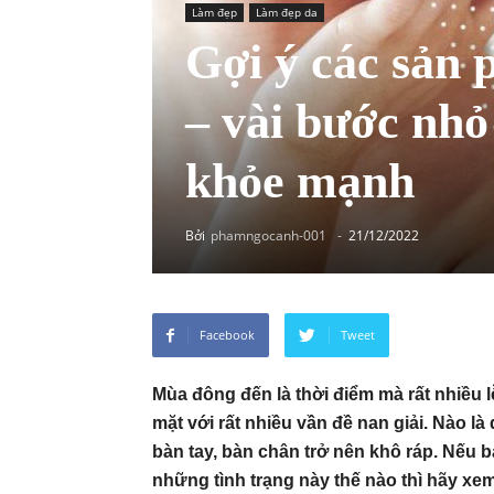
Làm đẹp
Làm đẹp da
Gợi ý các sản
– vài bước nhỏ
khỏe mạnh
Bởi
phamngocanh-001
-
21/12/2022
Facebook
Tweet
Mùa đông đến là thời điểm mà rất nhiều l
mặt với rất nhiều vần đề nan giải. Nào là
bàn tay, bàn chân trở nên khô ráp. Nếu 
những tình trạng này thế nào thì hãy x