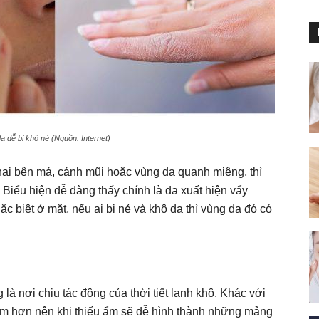
 dễ bị khô nẻ (Nguồn: Internet)
ai bên má, cánh mũi hoặc vùng da quanh miệng, thì
. Biểu hiện dễ dàng thấy chính là da xuất hiện vẩy
ặc biệt ở mặt, nếu ai bị nẻ và khô da thì vùng da đó có
à nơi chịu tác động của thời tiết lạnh khô. Khác với
ảm hơn nên khi thiếu ẩm sẽ dễ hình thành những mảng