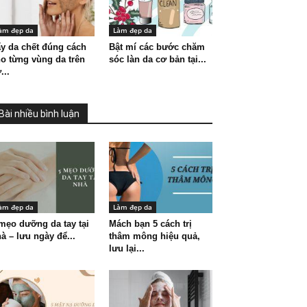
àm đẹp da
Làm đẹp da
y da chết đúng cách
Bật mí các bước chăm
o từng vùng da trên
sóc làn da cơ bản tại...
...
Bài nhiều bình luận
àm đẹp da
Làm đẹp da
mẹo dưỡng da tay tại
Mách bạn 5 cách trị
à – lưu ngày để...
thâm mông hiệu quả,
lưu lại...