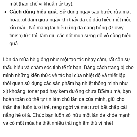
mặt (hạn chế vi khuẩn từ tay).
Cách dùng hiệu quả:
Sử dụng ngay sau bước rửa mặt
hoặc xịt dặm giữa ngày khi thấy da có dấu hiệu mệt mỏi,
xỉn màu. Nó mang lại hiệu ứng da căng bóng (Glowy
finish) tức thì, làm dịu các nốt mụn sưng đỏ vô cùng hiệu
quả.
Làn da mùa hè giống như một tạo tác nhạy cảm, rất cần sự
thấu hiểu và chăm sóc tinh tế từ bạn. Bằng cách trang bị cho
mình những kiến thức về tác hại của nhiệt độ và thiết lập
thói quen sử dụng các sản phẩm hạ nhiệt thông minh như
xịt khoáng, toner pad hay kem dưỡng chứa B5/rau má, bạn
hoàn toàn có thể tự tin làm chủ làn da của mình, giữ cho
thần thái luôn tươi trẻ, rạng ngời và mát rượi bất chấp cái
nắng hè oi ả. Chúc bạn luôn sở hữu một làn da khỏe mạnh
và có một mùa hè thật nhiều trải nghiệm thú vị nhé!