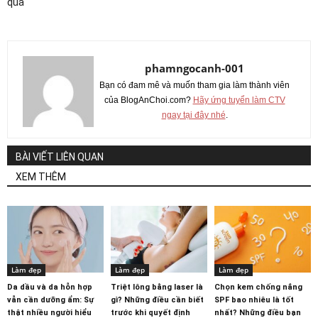
quả
phamngocanh-001
Bạn có đam mê và muốn tham gia làm thành viên
của BlogAnChoi.com?
Hãy ứng tuyển làm CTV
ngay tại đây nhé
.
BÀI VIẾT LIÊN QUAN
XEM THÊM
Làm đẹp
Làm đẹp
Làm đẹp
Da dầu và da hỗn hợp
Triệt lông bằng laser là
Chọn kem chống nắng
vẫn cần dưỡng ẩm: Sự
gì? Những điều cần biết
SPF bao nhiêu là tốt
thật nhiều người hiểu
trước khi quyết định
nhất? Những điều bạn