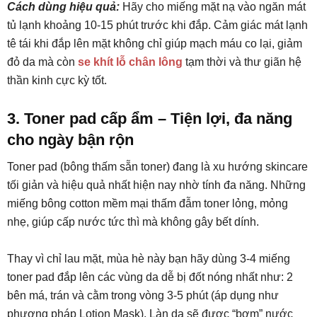
Cách dùng hiệu quả:
Hãy cho miếng mặt nạ vào ngăn mát
tủ lạnh khoảng 10-15 phút trước khi đắp. Cảm giác mát lạnh
tê tái khi đắp lên mặt không chỉ giúp mạch máu co lại, giảm
đỏ da mà còn
se khít lỗ chân lông
tạm thời và thư giãn hệ
thần kinh cực kỳ tốt.
3. Toner pad cấp ẩm – Tiện lợi, đa năng
cho ngày bận rộn
Toner pad (bông thấm sẵn toner) đang là xu hướng skincare
tối giản và hiệu quả nhất hiện nay nhờ tính đa năng. Những
miếng bông cotton mềm mại thấm đẫm toner lỏng, mỏng
nhẹ, giúp cấp nước tức thì mà không gây bết dính.
Thay vì chỉ lau mặt, mùa hè này bạn hãy dùng 3-4 miếng
toner pad đắp lên các vùng da dễ bị đốt nóng nhất như: 2
bên má, trán và cằm trong vòng 3-5 phút (áp dụng như
phương pháp Lotion Mask). Làn da sẽ được “bơm” nước