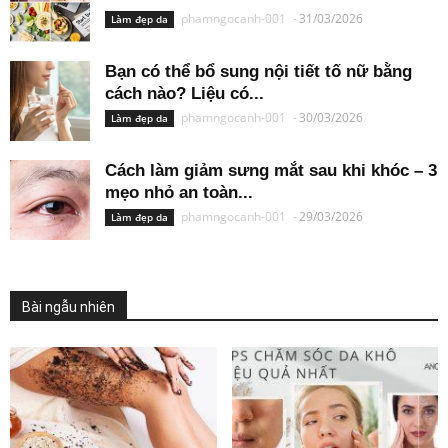
phamngocanh-001
-
31/03/2026
Làm đẹp da
Bạn có thể bổ sung nội tiết tố nữ bằng
cách nào? Liệu có...
phamngocanh-001
-
30/03/2026
Làm đẹp da
Cách làm giảm sưng mắt sau khi khóc – 3
mẹo nhỏ an toàn...
phamngocanh-001
-
29/03/2026
Làm đẹp da
Bài ngẫu nhiên