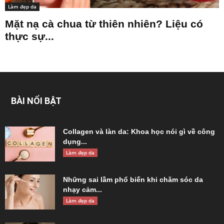
Làm đẹp da
Mặt nạ cà chua từ thiên nhiên? Liệu có
thực sự...
BÀI NỔI BẬT
Collagen và làn da: Khoa học nói gì về công
dụng...
Làm đẹp da
Những sai lầm phổ biến khi chăm sóc da
nhạy cảm...
Làm đẹp da