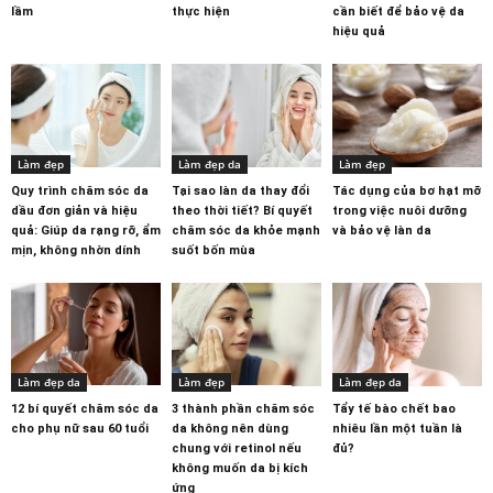
lầm
thực hiện
cần biết để bảo vệ da
hiệu quả
Làm đẹp
Làm đẹp da
Làm đẹp
Quy trình chăm sóc da
Tại sao làn da thay đổi
Tác dụng của bơ hạt mỡ
dầu đơn giản và hiệu
theo thời tiết? Bí quyết
trong việc nuôi dưỡng
quả: Giúp da rạng rỡ, ẩm
chăm sóc da khỏe mạnh
và bảo vệ làn da
mịn, không nhờn dính
suốt bốn mùa
Làm đẹp da
Làm đẹp
Làm đẹp da
12 bí quyết chăm sóc da
3 thành phần chăm sóc
Tẩy tế bào chết bao
cho phụ nữ sau 60 tuổi
da không nên dùng
nhiêu lần một tuần là
chung với retinol nếu
đủ?
không muốn da bị kích
ứng