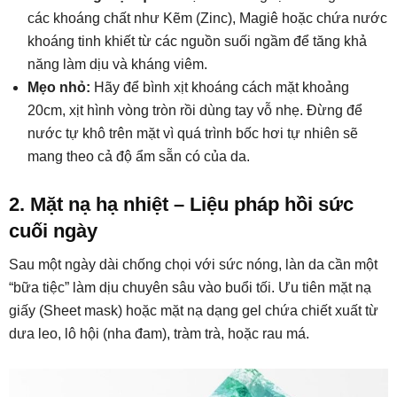
các khoáng chất như Kẽm (Zinc), Magiê hoặc chứa nước
khoáng tinh khiết từ các nguồn suối ngầm để tăng khả
năng làm dịu và kháng viêm.
Mẹo nhỏ:
Hãy để bình xịt khoáng cách mặt khoảng
20cm, xịt hình vòng tròn rồi dùng tay vỗ nhẹ. Đừng để
nước tự khô trên mặt vì quá trình bốc hơi tự nhiên sẽ
mang theo cả độ ẩm sẵn có của da.
2. Mặt nạ hạ nhiệt – Liệu pháp hồi sức
cuối ngày
Sau một ngày dài chống chọi với sức nóng, làn da cần một
“bữa tiệc” làm dịu chuyên sâu vào buổi tối. Ưu tiên mặt nạ
giấy (Sheet mask) hoặc mặt nạ dạng gel chứa chiết xuất từ
dưa leo, lô hội (nha đam), tràm trà, hoặc rau má.