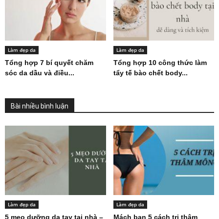
Làm đẹp da
Làm đẹp da
Tổng hợp 7 bí quyết chăm
Tổng hợp 10 công thức làm
sóc da dầu và điều...
tẩy tế bào chết body...
Bài nhiều bình luận
Làm đẹp da
Làm đẹp da
5 mẹo dưỡng da tay tại nhà –
Mách bạn 5 cách trị thâm