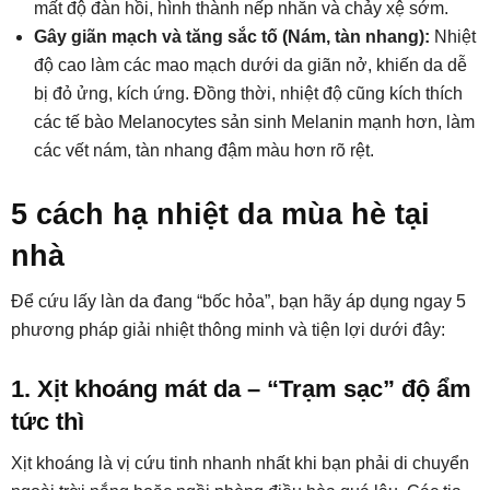
mất độ đàn hồi, hình thành nếp nhăn và chảy xệ sớm.
Gây giãn mạch và tăng sắc tố (Nám, tàn nhang):
Nhiệt
độ cao làm các mao mạch dưới da giãn nở, khiến da dễ
bị đỏ ửng, kích ứng. Đồng thời, nhiệt độ cũng kích thích
các tế bào Melanocytes sản sinh Melanin mạnh hơn, làm
các vết nám, tàn nhang đậm màu hơn rõ rệt.
5 cách hạ nhiệt da mùa hè tại
nhà
Để cứu lấy làn da đang “bốc hỏa”, bạn hãy áp dụng ngay 5
phương pháp giải nhiệt thông minh và tiện lợi dưới đây:
1. Xịt khoáng mát da – “Trạm sạc” độ ẩm
tức thì
Xịt khoáng là vị cứu tinh nhanh nhất khi bạn phải di chuyển