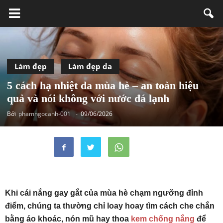
Làm đẹp
Làm đẹp da
5 cách hạ nhiệt da mùa hè – an toàn hiệu
quả và nói không với nước đá lạnh
Bởi
phamngocanh-001
-
09/06/2026
Khi cái nắng gay gắt của mùa hè chạm ngưỡng đỉnh
điểm, chúng ta thường chỉ loay hoay tìm cách che chắn
bằng áo khoác, nón mũ hay thoa
kem chống nắng
để