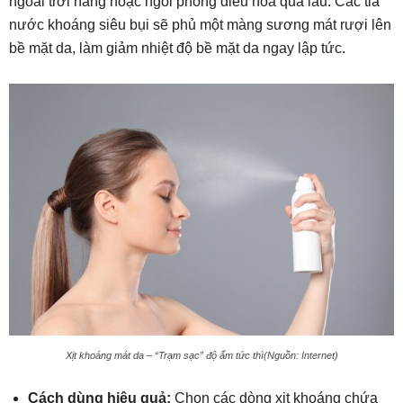
ngoài trời nắng hoặc ngồi phòng điều hòa quá lâu. Các tia
nước khoáng siêu bụi sẽ phủ một màng sương mát rượi lên
bề mặt da, làm giảm nhiệt độ bề mặt da ngay lập tức.
Xịt khoáng mát da – “Trạm sạc” độ ẩm tức thì(Nguồn: Internet)
Cách dùng hiệu quả:
Chọn các dòng xịt khoáng chứa