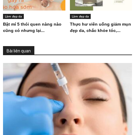
Làm đẹp da
Làm đẹp da
Bật mí 5 thói quen nàng nào
Thực hư viên uống giảm mụn
cũng có nhưng lại...
đẹp da, chắc khỏe tóc,...
Bài liên quan