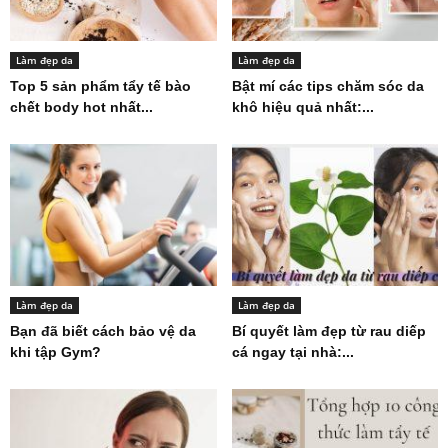
Làm đẹp da
Làm đẹp da
Top 5 sản phẩm tẩy tế bào
Bật mí các tips chăm sóc da
chết body hot nhất...
khô hiệu quả nhất:...
Làm đẹp da
Làm đẹp da
Bạn đã biết cách bảo vệ da
Bí quyết làm đẹp từ rau diếp
khi tập Gym?
cá ngay tại nhà:...