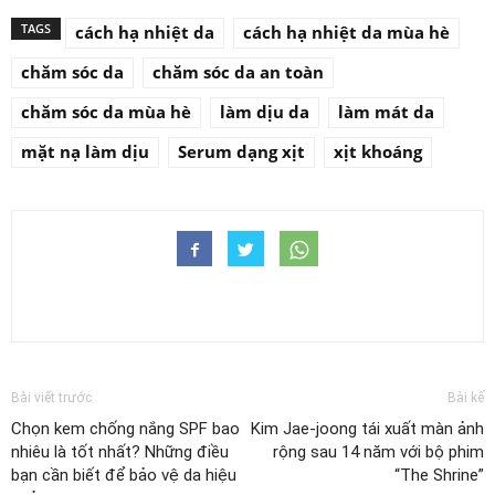
TAGS
cách hạ nhiệt da
cách hạ nhiệt da mùa hè
chăm sóc da
chăm sóc da an toàn
chăm sóc da mùa hè
làm dịu da
làm mát da
mặt nạ làm dịu
Serum dạng xịt
xịt khoáng
Bài viết trước
Bài kế
Chọn kem chống nắng SPF bao
Kim Jae-joong tái xuất màn ảnh
nhiêu là tốt nhất? Những điều
rộng sau 14 năm với bộ phim
bạn cần biết để bảo vệ da hiệu
“The Shrine”