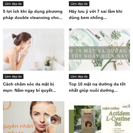
Làm đẹp da
Làm đẹp da
5 lợi ích khi áp dụng phương
Hãy lưu ý với 7 sai lầm khi
pháp double cleansing cho...
dùng kem chống...
Làm đẹp da
Làm đẹp da
Cách chăm sóc da mặt bị
Top 10 mặt nạ dưỡng da tốt
mụn- Nắm ngay bí quyết...
nhất giúp nuôi dưỡng...