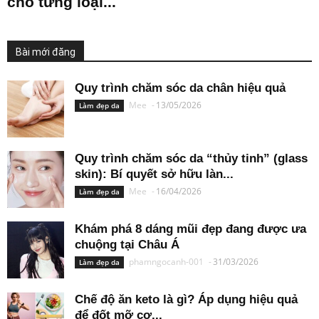
cho từng loại...
Bài mới đăng
Quy trình chăm sóc da chân hiệu quả
Mee
-
13/05/2026
Làm đẹp da
Quy trình chăm sóc da “thủy tinh” (glass
skin): Bí quyết sở hữu làn...
Mee
-
16/04/2026
Làm đẹp da
Khám phá 8 dáng mũi đẹp đang được ưa
chuộng tại Châu Á
phamngocanh-001
-
31/03/2026
Làm đẹp da
Chế độ ăn keto là gì? Áp dụng hiệu quả
để đốt mỡ cơ...