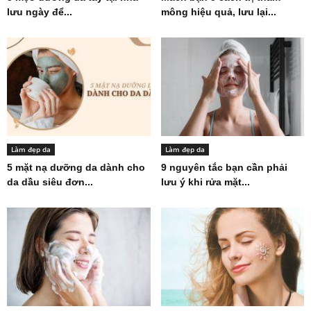
lưu ngày để...
mông hiệu quả, lưu lại...
Làm đẹp da
Làm đẹp da
5 mặt nạ dưỡng da dành cho
9 nguyên tắc bạn cần phải
da dầu siêu đơn...
lưu ý khi rửa mặt...