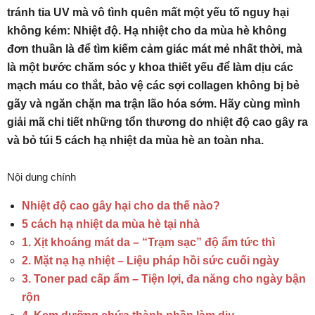
tránh tia UV mà vô tình quên mất một yếu tố nguy hại
không kém: Nhiệt độ. Hạ nhiệt cho da mùa hè không
đơn thuần là để tìm kiếm cảm giác mát mẻ nhất thời, mà
là một bước chăm sóc y khoa thiết yếu để làm dịu các
mạch máu co thắt, bảo vệ các sợi collagen không bị bẻ
gãy và ngăn chặn ma trận lão hóa sớm. Hãy cùng mình
giải mã chi tiết những tổn thương do nhiệt độ cao gây ra
và bỏ túi 5 cách hạ nhiệt da mùa hè an toàn nha.
Nội dung chính
Nhiệt độ cao gây hại cho da thế nào?
5 cách hạ nhiệt da mùa hè tại nhà
1. Xịt khoáng mát da – “Trạm sạc” độ ẩm tức thì
2. Mặt nạ hạ nhiệt – Liệu pháp hồi sức cuối ngày
3. Toner pad cấp ẩm – Tiện lợi, đa năng cho ngày bận
rộn