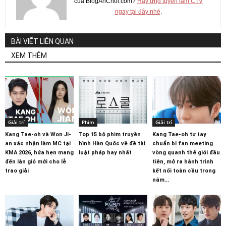
của BlogAnChoi.com?
Hãy ứng tuyển làm CTV
ngay tại đây nhé
.
BÀI VIẾT LIÊN QUAN
XEM THÊM
Giải trí
Phim
Giải trí
Kang Tae-oh và Won Ji-
Top 15 bộ phim truyền
Kang Tae-oh tự tay
an xác nhận làm MC tại
hình Hàn Quốc về đề tài
chuẩn bị fan meeting
KMA 2026, hứa hẹn mang
luật pháp hay nhất
vòng quanh thế giới đầu
đến làn gió mới cho lễ
tiên, mở ra hành trình
trao giải
kết nối toàn cầu trong
năm...