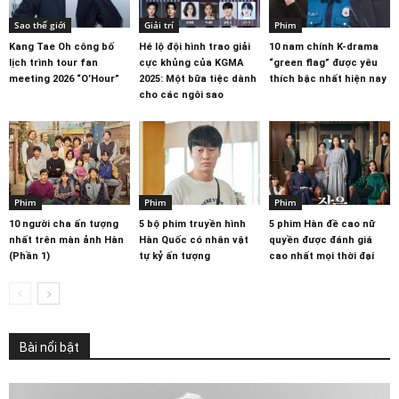
Sao thế giới
Giải trí
Phim
Kang Tae Oh công bố
Hé lộ đội hình trao giải
10 nam chính K-drama
lịch trình tour fan
cực khủng của KGMA
“green flag” được yêu
meeting 2026 “O’Hour”
2025: Một bữa tiệc dành
thích bậc nhất hiện nay
cho các ngôi sao
Phim
Phim
Phim
10 người cha ấn tượng
5 bộ phim truyền hình
5 phim Hàn đề cao nữ
nhất trên màn ảnh Hàn
Hàn Quốc có nhân vật
quyền được đánh giá
(Phần 1)
tự kỷ ấn tượng
cao nhất mọi thời đại
Bài nổi bật