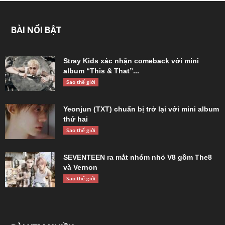
BÀI NỔI BẬT
Stray Kids xác nhận comeback với mini
album “This & That”...
Sao thế giới
Yeonjun (TXT) chuẩn bị trở lại với mini album
thứ hai
Sao thế giới
SEVENTEEN ra mắt nhóm nhỏ V8 gồm The8
và Vernon
Sao thế giới