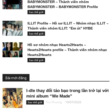
BABYMONSTER – Thành viên nhóm
BABYMONSTER – BABYMONSTER Profile
Sao thế giới
ILLIT Profile – Hồ sơ ILLIT – Nhóm nhạc ILLIT –
Thành viên nhóm ILLIT: “Em út” HYBE
Sao thế giới
Hồ sơ nhóm nhạc Hearts2Hearts –
Hearts2Hearts profile – Thành viên nhóm nhạc
Hearts2Hearts
Sao thế giới
Bài mới đăng
I-dle thay đổi táo bạo trong lần trở lại với
mini album “We Made”
Thu Phuong
-
10/07/2026
Sao thế giới