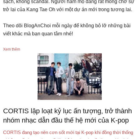
sạch, không scandal. Người hâm mộ đang rất mong chờ sự
trở lại của Kang Tae Oh với một dự án mới trong tương lai.
Theo dõi BlogAnChoi mỗi ngày để không bỏ lỡ những bài
viết khác mà bạn quan tâm nhé!
Xem thêm
CORTIS lập loạt kỷ lục ấn tượng, trở thành
nhóm nhạc dẫn đầu thế hệ mới của K-pop
CORTIS đang tạo nên cơn sốt mới tại K-pop khi đồng thời thống