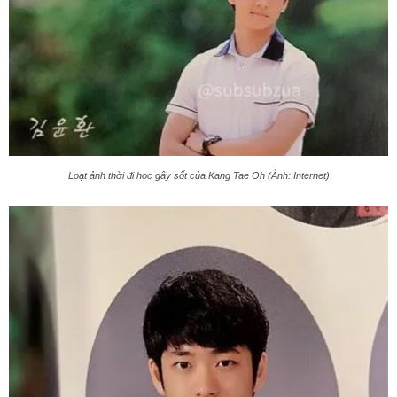
Loạt ảnh thời đi học gây sốt của Kang Tae Oh (Ảnh: Internet)