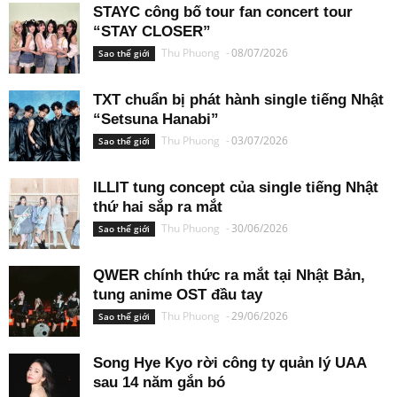
STAYC công bố tour fan concert tour
“STAY CLOSER”
Thu Phuong
-
08/07/2026
Sao thế giới
TXT chuẩn bị phát hành single tiếng Nhật
“Setsuna Hanabi”
Thu Phuong
-
03/07/2026
Sao thế giới
ILLIT tung concept của single tiếng Nhật
thứ hai sắp ra mắt
Thu Phuong
-
30/06/2026
Sao thế giới
QWER chính thức ra mắt tại Nhật Bản,
tung anime OST đầu tay
Thu Phuong
-
29/06/2026
Sao thế giới
Song Hye Kyo rời công ty quản lý UAA
sau 14 năm gắn bó