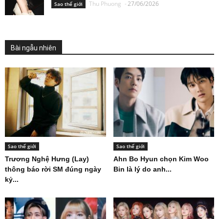
Thu Phuong
-
27/06/2026
Sao thế giới
Bài ngẫu nhiên
Sao thế giới
Sao thế giới
Trương Nghệ Hưng (Lay)
Ahn Bo Hyun chọn Kim Woo
thông báo rời SM đúng ngày
Bin là lý do anh...
kỷ...