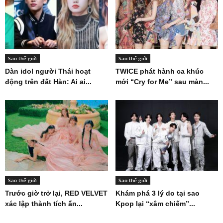
Sao thế giới
Sao thế giới
Dàn idol người Thái hoạt
TWICE phát hành ca khúc
động trên đất Hàn: Ai ai...
mới “Cry for Me” sau màn...
Sao thế giới
Sao thế giới
Trước giờ trở lại, RED VELVET
Khám phá 3 lý do tại sao
xác lập thành tích ấn...
Kpop lại “xâm chiếm”...