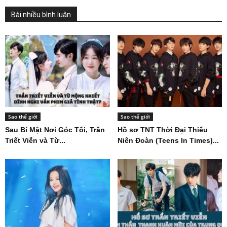
Bài nhiều bình luận
Sao thế giới
Sao thế giới
Sau Bí Mật Nơi Góc Tối, Trần
Hồ sơ TNT Thời Đại Thiếu
Triết Viễn và Từ...
Niên Đoàn (Teens In Times)...