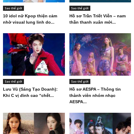
Sao thế giới
Sao thế giới
10 idol nữ Kpop thiện cảm
Hồ sơ Trần Triết Viễn – nam
nhờ visual lung linh do...
thần thanh xuân mới...
Sao thế giới
Sao thế giới
Lưu Vũ (Sáng Tạo Doanh):
Hồ sơ AESPA – Thông tin
Khi C vị đỉnh cao “chết...
thành viên nhóm nhạc
AESPA...