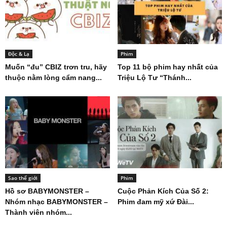
Độc & Lạ
Phim
Muốn “đu” CBIZ trơn tru, hãy
Top 11 bộ phim hay nhất của
thuộc nằm lòng cẩm nang...
Triệu Lộ Tư “Thánh...
Sao thế giới
Phim
Hồ sơ BABYMONSTER –
Cuộc Phản Kích Của Số 2:
Nhóm nhạc BABYMONSTER –
Phim đam mỹ xứ Đài...
Thành viên nhóm...