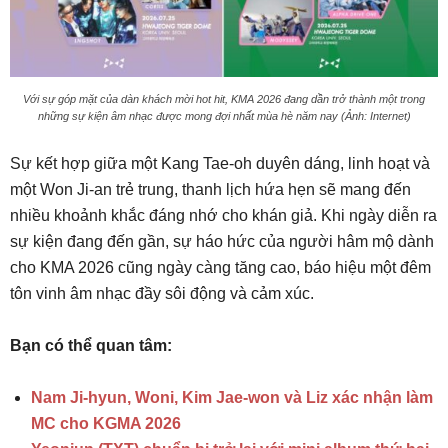
Với sự góp mặt của dàn khách mời hot hit, KMA 2026 đang dần trở thành một trong
những sự kiện âm nhạc được mong đợi nhất mùa hè năm nay (Ảnh: Internet)
Sự kết hợp giữa một Kang Tae-oh duyên dáng, linh hoạt và
một Won Ji-an trẻ trung, thanh lịch hứa hẹn sẽ mang đến
nhiều khoảnh khắc đáng nhớ cho khán giả. Khi ngày diễn ra
sự kiện đang đến gần, sự háo hức của người hâm mộ dành
cho KMA 2026 cũng ngày càng tăng cao, báo hiệu một đêm
tôn vinh âm nhạc đầy sôi động và cảm xúc.
Bạn có thể quan tâm:
Nam Ji-hyun, Woni, Kim Jae-won và Liz xác nhận làm
MC cho KGMA 2026