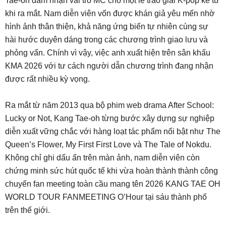
Tae-oh đảm nhận vai trò MC cho một lễ trao giải K-pop kể từ
khi ra mắt. Nam diễn viên vốn được khán giả yêu mến nhờ
hình ảnh thân thiện, khả năng ứng biến tự nhiên cùng sự
hài hước duyên dáng trong các chương trình giao lưu và
phỏng vấn. Chính vì vậy, việc anh xuất hiện trên sân khấu
KMA 2026 với tư cách người dẫn chương trình đang nhận
được rất nhiều kỳ vọng.
Ra mắt từ năm 2013 qua bộ phim web drama After School:
Lucky or Not, Kang Tae-oh từng bước xây dựng sự nghiệp
diễn xuất vững chắc với hàng loạt tác phẩm nổi bật như The
Queen’s Flower, My First First Love và The Tale of Nokdu.
Không chỉ ghi dấu ấn trên màn ảnh, nam diễn viên còn
chứng minh sức hút quốc tế khi vừa hoàn thành thành công
chuyến fan meeting toàn cầu mang tên 2026 KANG TAE OH
WORLD TOUR FANMEETING O’Hour tại sáu thành phố
trên thế giới.