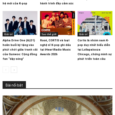
hệ mới của K-pop
hành trình đầy cảm xúc
Giải trí
Sao thế giới
Giải trí
Alpha Drive One (ALD1)
Rosé, CORTIS và loạt
Cortis là nhóm nam K-
hoãn buổi ký tặng vào
nghệ sĩ K-pop ghi dấu
pop duy nhất biểu diễn
phút chót giữa tranh cãi
tại iHeartRadio Music
tại Lollapalooza
của Gunwoo: Cộng đồng
Awards 2026
Chicago, chứng minh sự
fan “dậy sóng”
phát triển toàn cầu
Bài nổi bật