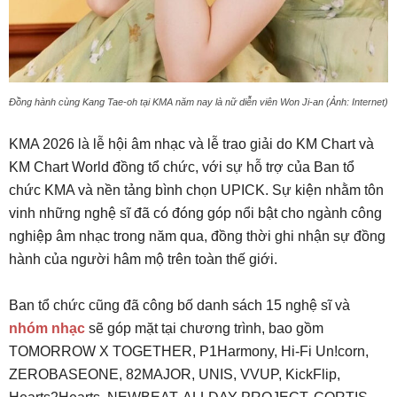
Đồng hành cùng Kang Tae-oh tại KMA năm nay là nữ diễn viên Won Ji-an (Ảnh: Internet)
KMA 2026 là lễ hội âm nhạc và lễ trao giải do KM Chart và
KM Chart World đồng tổ chức, với sự hỗ trợ của Ban tổ
chức KMA và nền tảng bình chọn UPICK. Sự kiện nhằm tôn
vinh những nghệ sĩ đã có đóng góp nổi bật cho ngành công
nghiệp âm nhạc trong năm qua, đồng thời ghi nhận sự đồng
hành của người hâm mộ trên toàn thế giới.
Ban tổ chức cũng đã công bố danh sách 15 nghệ sĩ và
nhóm nhạc
sẽ góp mặt tại chương trình, bao gồm
TOMORROW X TOGETHER, P1Harmony, Hi-Fi Un!corn,
ZEROBASEONE, 82MAJOR, UNIS, VVUP, KickFlip,