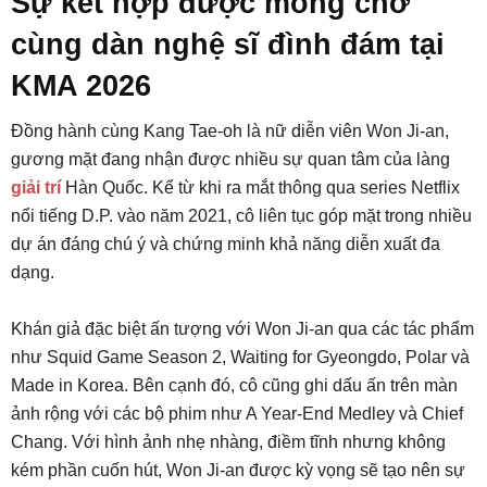
Sự kết hợp được mong chờ
cùng dàn nghệ sĩ đình đám tại
KMA 2026
Đồng hành cùng Kang Tae-oh là nữ diễn viên Won Ji-an,
gương mặt đang nhận được nhiều sự quan tâm của làng
giải trí
Hàn Quốc. Kể từ khi ra mắt thông qua series Netflix
nổi tiếng D.P. vào năm 2021, cô liên tục góp mặt trong nhiều
dự án đáng chú ý và chứng minh khả năng diễn xuất đa
dạng.
Khán giả đặc biệt ấn tượng với Won Ji-an qua các tác phẩm
như Squid Game Season 2, Waiting for Gyeongdo, Polar và
Made in Korea. Bên cạnh đó, cô cũng ghi dấu ấn trên màn
ảnh rộng với các bộ phim như A Year-End Medley và Chief
Chang. Với hình ảnh nhẹ nhàng, điềm tĩnh nhưng không
kém phần cuốn hút, Won Ji-an được kỳ vọng sẽ tạo nên sự