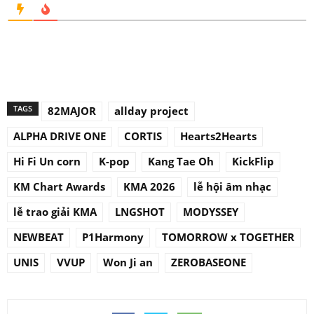
TAGS
82MAJOR
allday project
ALPHA DRIVE ONE
CORTIS
Hearts2Hearts
Hi Fi Un corn
K-pop
Kang Tae Oh
KickFlip
KM Chart Awards
KMA 2026
lễ hội âm nhạc
lễ trao giải KMA
LNGSHOT
MODYSSEY
NEWBEAT
P1Harmony
TOMORROW x TOGETHER
UNIS
VVUP
Won Ji an
ZEROBASEONE