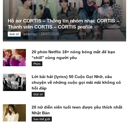
Hồ sơ CORTIS – Thông tin nhóm nhạc CORTIS –
Thành viên CORTIS – CORTIS profile
peachyy
-
28/07/2026
Giải trí
20 phim Netflix 18+ nóng bỏng mắt để bạn
“chill” cùng người yêu
Phim
Lời bài hát (lyrics) 50 Cuộc Gọi Nhỡ, câu
chuyện về những cuộc gọi mãi mãi không có
hồi đáp
Giải trí
20 nữ diễn viên tuổi teen được yêu thích nhất
Nhật Bản
Sao thế giới