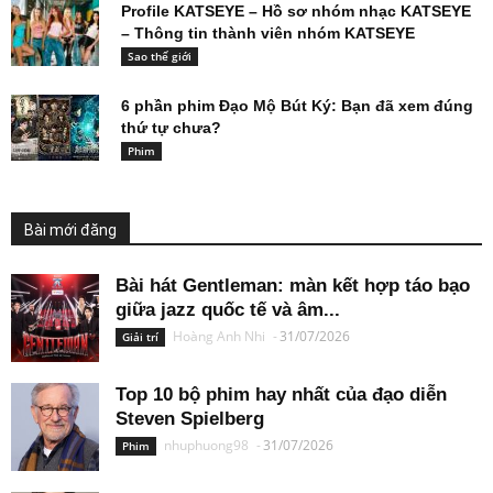
Profile KATSEYE – Hồ sơ nhóm nhạc KATSEYE
– Thông tin thành viên nhóm KATSEYE
Sao thế giới
6 phần phim Đạo Mộ Bút Ký: Bạn đã xem đúng
thứ tự chưa?
Phim
Bài mới đăng
Bài hát Gentleman: màn kết hợp táo bạo
giữa jazz quốc tế và âm...
Hoàng Anh Nhi
-
31/07/2026
Giải trí
Top 10 bộ phim hay nhất của đạo diễn
Steven Spielberg
nhuphuong98
-
31/07/2026
Phim