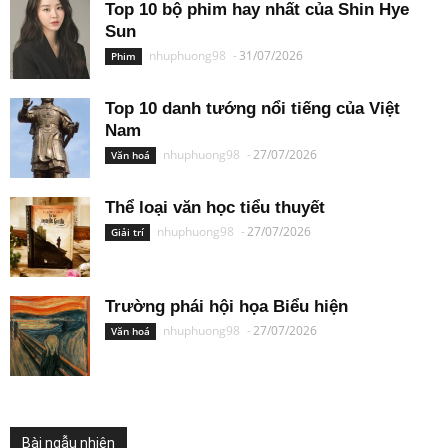
Top 10 bộ phim hay nhất của Shin Hye
Sun
nhuphuong98
-
31/07/2026
Phim
Top 10 danh tướng nổi tiếng của Việt
Nam
nhuphuong98
-
27/07/2026
Văn hoá
Thể loại văn học tiểu thuyết
nhuphuong98
-
27/07/2026
Giải trí
Trường phái hội họa Biểu hiện
nhuphuong98
-
27/07/2026
Văn hoá
Bài ngẫu nhiên