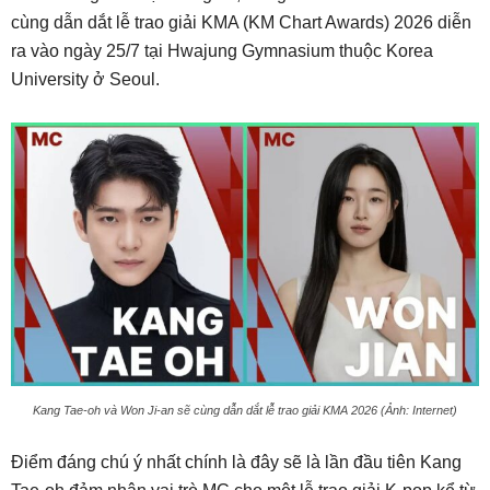
cùng dẫn dắt lễ trao giải KMA (KM Chart Awards) 2026 diễn
ra vào ngày 25/7 tại Hwajung Gymnasium thuộc Korea
University ở Seoul.
Kang Tae-oh và Won Ji-an sẽ cùng dẫn dắt lễ trao giải KMA 2026 (Ảnh: Internet)
Điểm đáng chú ý nhất chính là đây sẽ là lần đầu tiên Kang