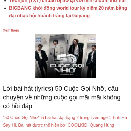
Yeonjun (TXT) chuẩn bị trở lại với mini album thứ hai
BIGBANG khởi động world tour kỷ niệm 20 năm bằng
đại nhạc hội hoành tráng tại Goyang
Xem thêm
Lời bài hát (lyrics) 50 Cuộc Gọi Nhỡ, câu
chuyện về những cuộc gọi mãi mãi không
có hồi đáp
"50 Cuộc Gọi Nhỡ" là bài hát đạt hạng 2 trong livestage 1 Tinh Hà
Say Hi. Bài hát được thể hiện bởi COOLKID, Quang Hùng