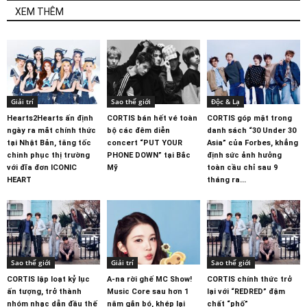
XEM THÊM
Giải trí
Sao thế giới
Độc & Lạ
Hearts2Hearts ấn định
CORTIS bán hết vé toàn
CORTIS góp mặt trong
ngày ra mắt chính thức
bộ các đêm diễn
danh sách “30 Under 30
tại Nhật Bản, tăng tốc
concert “PUT YOUR
Asia” của Forbes, khẳng
chinh phục thị trường
PHONE DOWN” tại Bắc
định sức ảnh hưởng
với đĩa đơn ICONIC
Mỹ
toàn cầu chỉ sau 9
HEART
tháng ra...
Sao thế giới
Giải trí
Sao thế giới
CORTIS lập loạt kỷ lục
A-na rời ghế MC Show!
CORTIS chính thức trở
ấn tượng, trở thành
Music Core sau hơn 1
lại với “REDRED” đậm
nhóm nhạc dẫn đầu thế
năm gắn bó, khép lại
chất “phố”