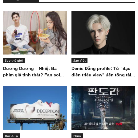
Sao thế giới
Sao Việt
Dương Dương – Nhiệt Ba
Denis Đặng profile: Từ “đạo
phim giả tình thật? Fan soi...
diễn triệu view” đến tổng tài...
Độc & Lạ
Phim