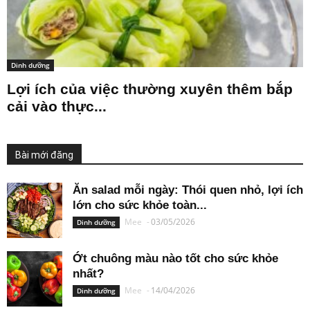
Dinh dưỡng
Lợi ích của việc thường xuyên thêm bắp
cải vào thực...
Bài mới đăng
Ăn salad mỗi ngày: Thói quen nhỏ, lợi ích
lớn cho sức khỏe toàn...
Mee
-
03/05/2026
Dinh dưỡng
Ớt chuông màu nào tốt cho sức khỏe
nhất?
Mee
-
14/04/2026
Dinh dưỡng