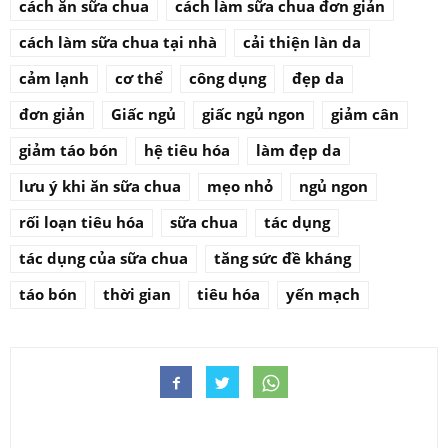
cách ăn sữa chua
cách làm sữa chua đơn giản
cách làm sữa chua tại nhà
cải thiện làn da
cảm lạnh
cơ thể
công dụng
đẹp da
đơn giản
Giấc ngủ
giấc ngủ ngon
giảm cân
giảm táo bón
hệ tiêu hóa
làm đẹp da
lưu ý khi ăn sữa chua
mẹo nhỏ
ngủ ngon
rối loạn tiêu hóa
sữa chua
tác dụng
tác dụng của sữa chua
tăng sức đề kháng
táo bón
thời gian
tiêu hóa
yến mạch