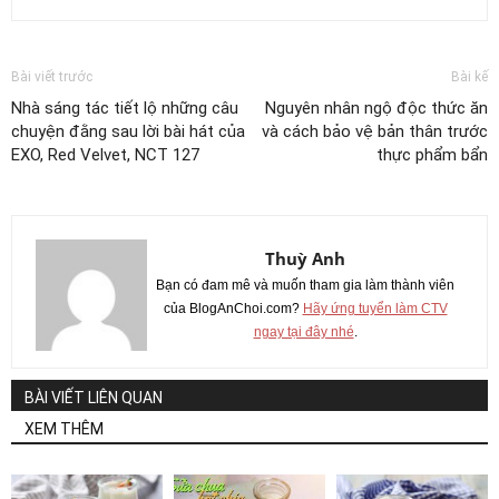
Bài viết trước
Bài kế
Nhà sáng tác tiết lộ những câu
Nguyên nhân ngộ độc thức ăn
chuyện đằng sau lời bài hát của
và cách bảo vệ bản thân trước
EXO, Red Velvet, NCT 127
thực phẩm bẩn
Thuỳ Anh
Bạn có đam mê và muốn tham gia làm thành viên
của BlogAnChoi.com?
Hãy ứng tuyển làm CTV
ngay tại đây nhé
.
BÀI VIẾT LIÊN QUAN
XEM THÊM