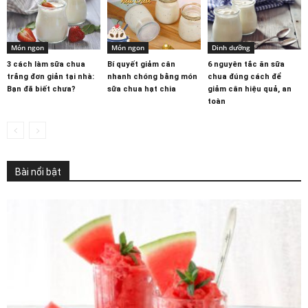
Món ngon
Món ngon
Dinh dưỡng
3 cách làm sữa chua
Bí quyết giảm cân
6 nguyên tắc ăn sữa
trắng đơn giản tại nhà:
nhanh chóng bằng món
chua đúng cách để
Bạn đã biết chưa?
sữa chua hạt chia
giảm cân hiệu quả, an
toàn
Bài nổi bật