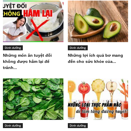
Dinh dưỡng
Dinh dưỡng
Những món ăn tuyệt đối
Những lợi ích quả bơ mang
không được hâm lại để
đến cho sức khỏe của...
tránh...
Dinh dưỡng
Dinh dưỡng