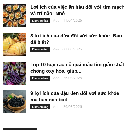
Lợi ích của việc ăn hàu đối với tim mạch
và trí não: Nhỏ...
Mee
-
11/04/2026
Dinh dưỡng
8 lợi ích của dứa đối với sức khỏe: Bạn
đã biết?
Mee
-
31/03/2026
Dinh dưỡng
Top 10 loại rau củ quả màu tím giàu chất
chống oxy hóa, giúp...
Mee
-
26/03/2026
Dinh dưỡng
9 lợi ích của đậu đen đối với sức khỏe
mà bạn nên biết
Mee
-
26/03/2026
Dinh dưỡng