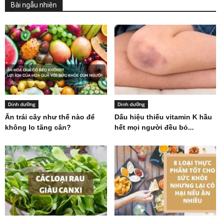
Bài ngẫu nhiên
Dinh dưỡng
Dinh dưỡng
Ăn trái cây như thế nào để
Dấu hiệu thiếu vitamin K hầu
không lo tăng cân?
hết mọi người đều bỏ...