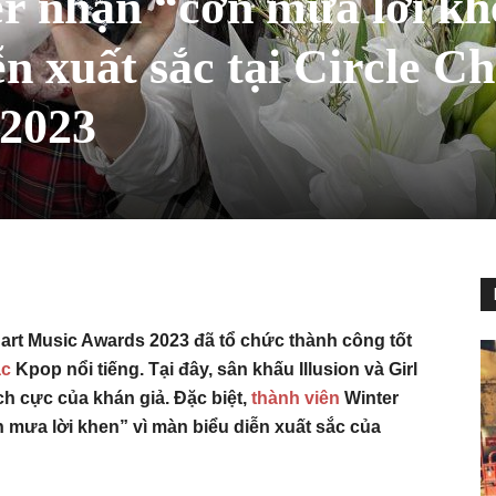
er nhận “cơn mưa lời k
n xuất sắc tại Circle Ch
 2023
Chart Music Awards 2023 đã tổ chức thành công tốt
ạc
Kpop nổi tiếng. Tại đây, sân khấu Illusion và Girl
h cực của khán giả. Đặc biệt,
thành viên
Winter
 mưa lời khen” vì màn biểu diễn xuất sắc của