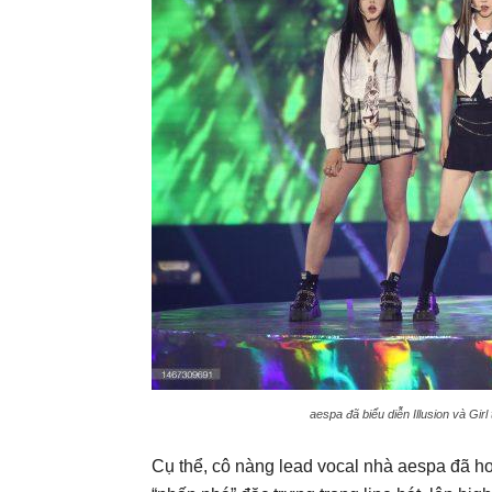
aespa đã biểu diễn Illusion và Girl
Cụ thể, cô nàng lead vocal nhà aespa đã hoà