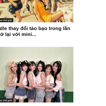
ao thế giới
-dle thay đổi táo bạo trong lần
rở lại với mini...
ao thế giới