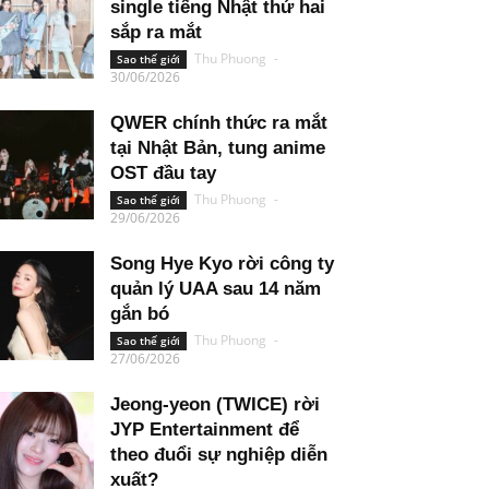
single tiếng Nhật thứ hai
sắp ra mắt
Thu Phuong
-
Sao thế giới
30/06/2026
QWER chính thức ra mắt
tại Nhật Bản, tung anime
OST đầu tay
Thu Phuong
-
Sao thế giới
29/06/2026
Song Hye Kyo rời công ty
quản lý UAA sau 14 năm
gắn bó
Thu Phuong
-
Sao thế giới
27/06/2026
Jeong-yeon (TWICE) rời
JYP Entertainment để
theo đuổi sự nghiệp diễn
xuất?