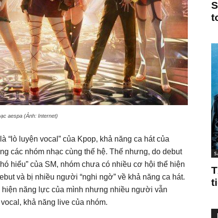
S
t
c aespa (Ảnh: Internet)
à “lò luyện vocal” của Kpop, khả năng ca hát của
ong các nhóm nhạc cùng thế hệ. Thế nhưng, do debut
S
“khó hiểu” của SM, nhóm chưa có nhiều cơ hội thể hiện
T
ebut và bị nhiều người “nghi ngờ” về khả năng ca hát.
t
hể hiện năng lực của mình nhưng nhiều người vẫn
vocal, khả năng live của nhóm.