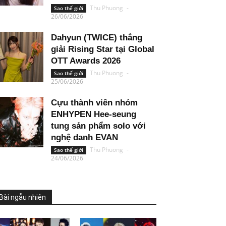
Thu Phuong
-
Sao thế giới
26/06/2026
Dahyun (TWICE) thắng
giải Rising Star tại Global
OTT Awards 2026
Thu Phuong
-
Sao thế giới
25/06/2026
Cựu thành viên nhóm
ENHYPEN Hee-seung
tung sản phẩm solo với
nghệ danh EVAN
Thu Phuong
-
Sao thế giới
24/06/2026
Bài ngẫu nhiên