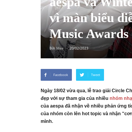
aespa và Wint
vì màn biểu diễ
Music Awards
Bởi
Mee
-
20/02/2023
Facebook
Tweet
Ngày 18/02 vừa qua, lễ trao giải Circle 
đẹp với sự tham gia của nhiều
nhóm nh
của aespa đã nhận về nhiều phản ứng tíc
của nhóm còn lên hot topic và nhận “cơn
mình.