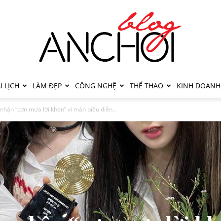
 LỊCH
LÀM ĐẸP
CÔNG NGHỆ
THỂ THAO
KINH DOANH
nhận “cơn mưa lời khen” vì màn biểu diễn...