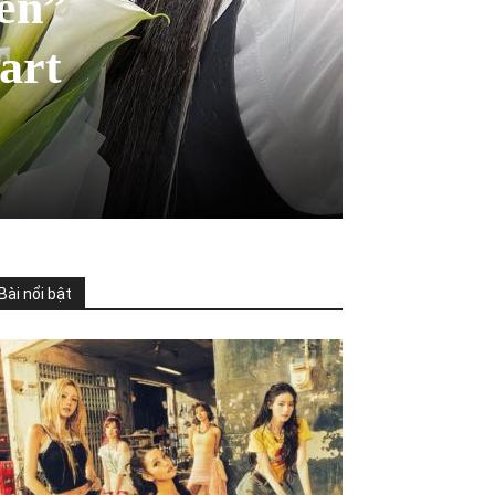
hen”
art
Bài nổi bật