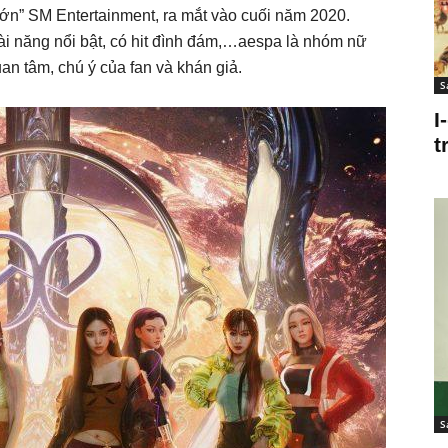
ớn” SM Entertainment, ra mắt vào cuối năm 2020.
tài năng nổi bật, có hit đình đám,…aespa là nhóm nữ
an tâm, chú ý của fan và khán giả.
S
I
t
S