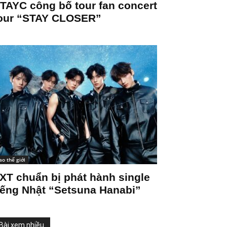
TAYC công bố tour fan concert
our “STAY CLOSER”
ao thế giới
XT chuẩn bị phát hành single
iếng Nhật “Setsuna Hanabi”
Bài xem nhiều