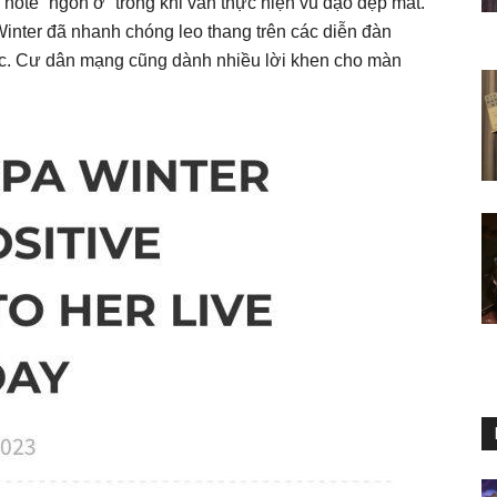
h note “ngon ơ” trong khi vẫn thực hiện vũ đạo đẹp mắt.
Winter đã nhanh chóng leo thang trên các diễn đàn
pic. Cư dân mạng cũng dành nhiều lời khen cho màn