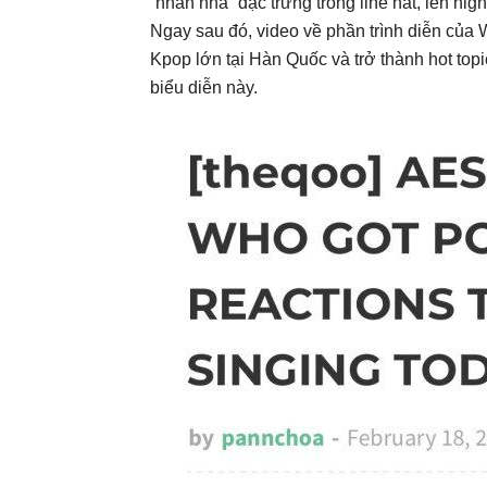
“nhấn nhá” đặc trưng trong line hát, lên hig
Ngay sau đó, video về phần trình diễn của 
Kpop lớn tại Hàn Quốc và trở thành hot to
biểu diễn này.