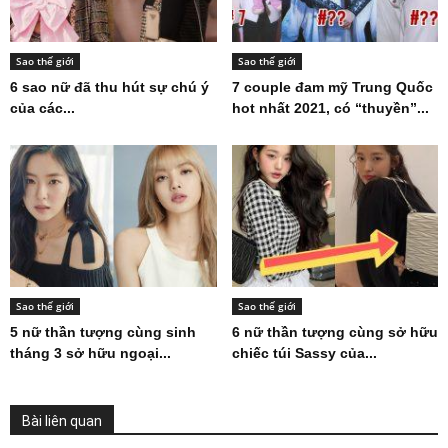
Sao thế giới
Sao thế giới
6 sao nữ đã thu hút sự chú ý
7 couple đam mỹ Trung Quốc
của các...
hot nhất 2021, có “thuyền”...
Sao thế giới
Sao thế giới
5 nữ thần tượng cùng sinh
6 nữ thần tượng cùng sở hữu
tháng 3 sở hữu ngoại...
chiếc túi Sassy của...
Bài liên quan