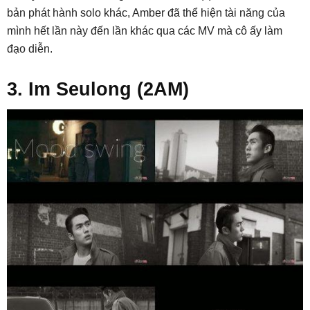
bản phát hành solo khác, Amber đã thể hiện tài năng của
mình hết lần này đến lần khác qua các MV mà cô ấy làm
đạo diễn.
3. Im Seulong (2AM)