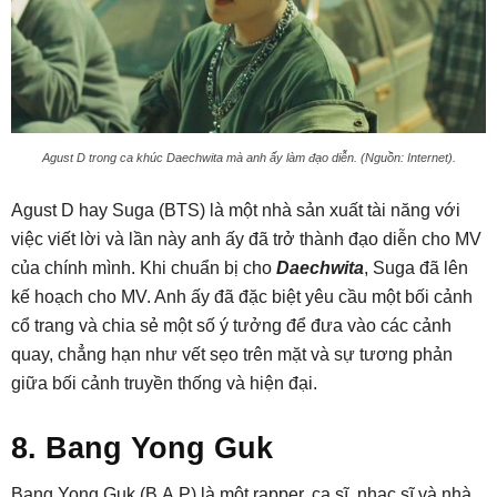
Agust D trong ca khúc Daechwita mà anh ấy làm đạo diễn. (Nguồn: Internet).
Agust D hay Suga (BTS) là một nhà sản xuất tài năng với
việc viết lời và lần này anh ấy đã trở thành đạo diễn cho MV
của chính mình. Khi chuẩn bị cho
Daechwita
, Suga đã lên
kế hoạch cho MV. Anh ấy đã đặc biệt yêu cầu một bối cảnh
cổ trang và chia sẻ một số ý tưởng để đưa vào các cảnh
quay, chẳng hạn như vết sẹo trên mặt và sự tương phản
giữa bối cảnh truyền thống và hiện đại.
8. Bang Yong Guk
Bang Yong Guk (B.A.P) là một rapper, ca sĩ, nhạc sĩ và nhà