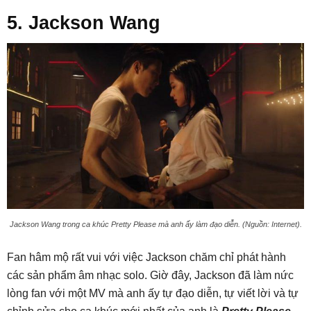
5. Jackson Wang
Jackson Wang trong ca khúc Pretty Please mà anh ấy làm đạo diễn. (Nguồn: Internet).
Fan hâm mộ rất vui với việc Jackson chăm chỉ phát hành
các sản phẩm âm nhạc solo. Giờ đây, Jackson đã làm nức
lòng fan với một MV mà anh ấy tự đạo diễn, tự viết lời và tự