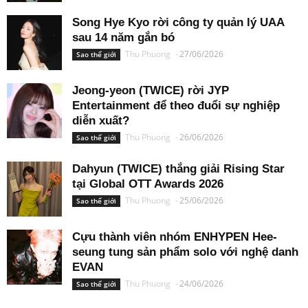
Song Hye Kyo rời công ty quản lý UAA
sau 14 năm gắn bó
Thu Phuong
-
27/06/2026
Sao thế giới
Jeong-yeon (TWICE) rời JYP
Entertainment để theo đuổi sự nghiệp
diễn xuất?
Thu Phuong
-
26/06/2026
Sao thế giới
Dahyun (TWICE) thắng giải Rising Star
tại Global OTT Awards 2026
Thu Phuong
-
25/06/2026
Sao thế giới
Cựu thành viên nhóm ENHYPEN Hee-
seung tung sản phẩm solo với nghệ danh
EVAN
Thu Phuong
-
24/06/2026
Sao thế giới