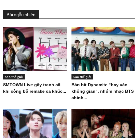
Bài ngẫu nhiên
Sao thế giới
Sao thế giới
SMTOWN Live gây tranh cãi
Bản hit Dynamite “bay vào
khi công bố remake ca khúc...
không gian”, nhóm nhạc BTS
chính...