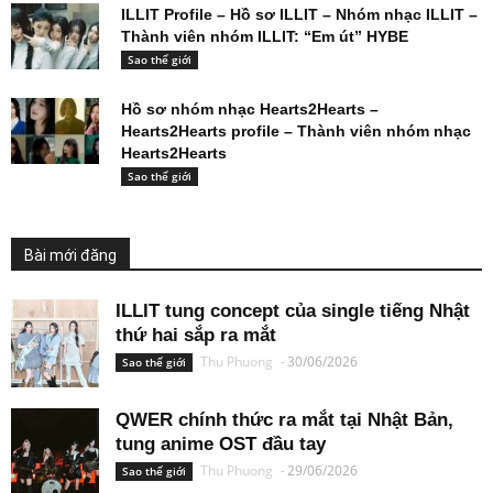
ILLIT Profile – Hồ sơ ILLIT – Nhóm nhạc ILLIT –
Thành viên nhóm ILLIT: “Em út” HYBE
Sao thế giới
Hồ sơ nhóm nhạc Hearts2Hearts –
Hearts2Hearts profile – Thành viên nhóm nhạc
Hearts2Hearts
Sao thế giới
Bài mới đăng
ILLIT tung concept của single tiếng Nhật
thứ hai sắp ra mắt
Thu Phuong
-
30/06/2026
Sao thế giới
QWER chính thức ra mắt tại Nhật Bản,
tung anime OST đầu tay
Thu Phuong
-
29/06/2026
Sao thế giới