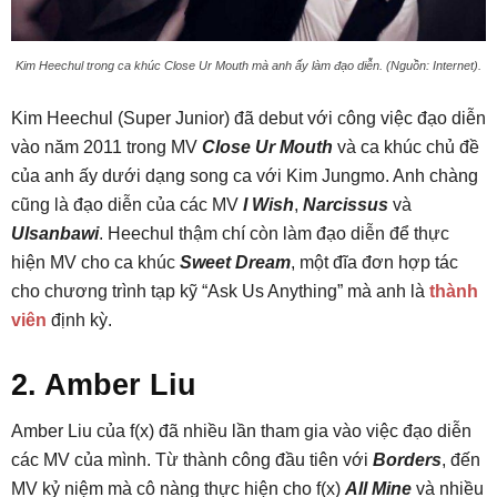
Kim Heechul trong ca khúc Close Ur Mouth mà anh ấy làm đạo diễn. (Nguồn: Internet).
Kim Heechul (Super Junior) đã debut với công việc đạo diễn
vào năm 2011 trong MV
Close Ur Mouth
và ca khúc chủ đề
của anh ấy dưới dạng song ca với Kim Jungmo. Anh chàng
cũng là đạo diễn của các MV
I Wish
,
Narcissus
và
Ulsanbawi
. Heechul thậm chí còn làm đạo diễn để thực
hiện MV cho ca khúc
Sweet Dream
, một đĩa đơn hợp tác
cho chương trình tạp kỹ “Ask Us Anything” mà anh là
thành
viên
định kỳ.
2. Amber Liu
Amber Liu của f(x) đã nhiều lần tham gia vào việc đạo diễn
các MV của mình. Từ thành công đầu tiên với
Borders
, đến
MV kỷ niệm mà cô nàng thực hiện cho f(x)
All Mine
và nhiều