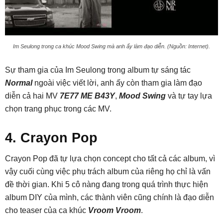
Im Seulong trong ca khúc Mood Swing mà anh ấy làm đạo diễn. (Nguồn: Internet).
Sự tham gia của Im Seulong trong album tự sáng tác
Normal
ngoài việc viết lời, anh ấy còn tham gia làm đạo
diễn cả hai MV
7E77 ME B43Y
,
Mood Swing
và tự tay lựa
chọn trang phục trong các MV.
4. Crayon Pop
Crayon Pop đã tự lựa chọn concept cho tất cả các album, vì
vậy cuối cùng việc phụ trách album của riêng họ chỉ là vấn
đề thời gian. Khi 5 cô nàng đang trong quá trình thực hiện
album DIY của mình, các thành viên cũng chính là đạo diễn
cho teaser của ca khúc
Vroom Vroom
.