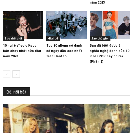
năm 2023
Sao thế giới
Giải trí
Sao thế giới
10 nghệ sĩ solo Kpop
Top 10 album có danh
Bạn đã biết được ý
bán chạy nhất nửa đầu
số ngày đầu cao nhất
nghĩa nghệ danh của 10
năm 2023
trên Hanteo
idol KPOP này chưa?
(Phần 2)
Bài nổi bật