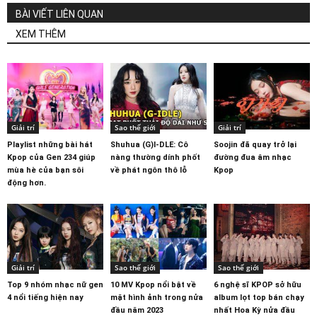
BÀI VIẾT LIÊN QUAN
XEM THÊM
Giải trí
Sao thế giới
Giải trí
Playlist những bài hát
Shuhua (G)I-DLE: Cô
Soojin đã quay trở lại
Kpop của Gen 234 giúp
nàng thường dính phốt
đường đua âm nhạc
mùa hè của bạn sôi
về phát ngôn thô lỗ
Kpop
động hơn.
Giải trí
Sao thế giới
Sao thế giới
Top 9 nhóm nhạc nữ gen
10 MV Kpop nổi bật về
6 nghệ sĩ KPOP sở hữu
4 nổi tiếng hiện nay
mặt hình ảnh trong nửa
album lọt top bán chạy
đầu năm 2023
nhất Hoa Kỳ nửa đầu