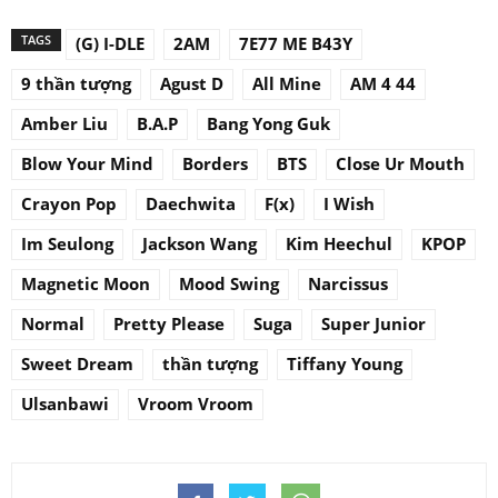
TAGS
(G) I-DLE
2AM
7E77 ME B43Y
9 thần tượng
Agust D
All Mine
AM 4 44
Amber Liu
B.A.P
Bang Yong Guk
Blow Your Mind
Borders
BTS
Close Ur Mouth
Crayon Pop
Daechwita
F(x)
I Wish
Im Seulong
Jackson Wang
Kim Heechul
KPOP
Magnetic Moon
Mood Swing
Narcissus
Normal
Pretty Please
Suga
Super Junior
Sweet Dream
thần tượng
Tiffany Young
Ulsanbawi
Vroom Vroom