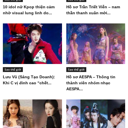
10 idol nữ Kpop thiện cảm
Hồ sơ Trần Triết Viễn – nam
nhờ visual lung linh do...
thần thanh xuân mới...
Sao thế giới
Sao thế giới
Lưu Vũ (Sáng Tạo Doanh):
Hồ sơ AESPA – Thông tin
Khi C vị đỉnh cao “chết...
thành viên nhóm nhạc
AESPA...