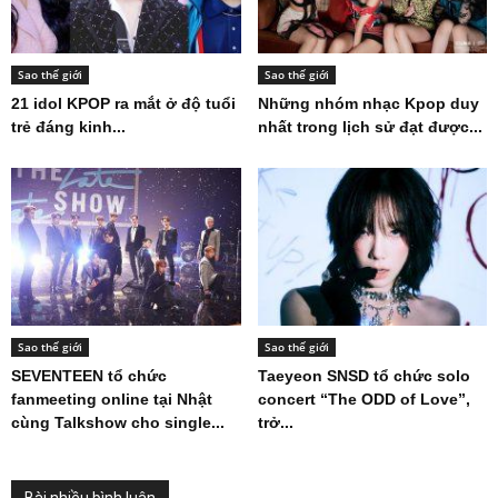
Sao thế giới
Sao thế giới
21 idol KPOP ra mắt ở độ tuổi
Những nhóm nhạc Kpop duy
trẻ đáng kinh...
nhất trong lịch sử đạt được...
Sao thế giới
Sao thế giới
SEVENTEEN tổ chức
Taeyeon SNSD tổ chức solo
fanmeeting online tại Nhật
concert “The ODD of Love”,
cùng Talkshow cho single...
trở...
Bài nhiều bình luận