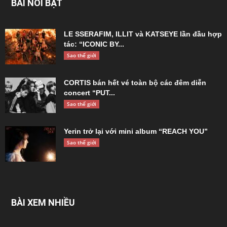
BÀI NỔI BẬT
LE SSERAFIM, ILLIT và KATSEYE lần đầu hợp
tác: “ICONIC BY...
Sao thế giới
CORTIS bán hết vé toàn bộ các đêm diễn
concert “PUT...
Sao thế giới
Yerin trở lại với mini album “REACH YOU”
Sao thế giới
BÀI XEM NHIỀU