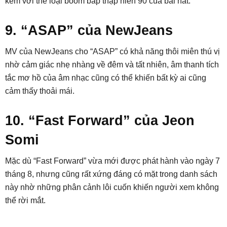
kèm với thể loại boom bap thập niên 90 của bài hát.
9. “ASAP” của NewJeans
MV của NewJeans cho “ASAP” có khả năng thôi miên thú vị
nhờ cảm giác nhẹ nhàng về đêm và tất nhiên, âm thanh tích
tắc mơ hồ của âm nhạc cũng có thể khiến bất kỳ ai cũng
cảm thấy thoải mái.
10. “Fast Forward” của Jeon
Somi
Mặc dù “Fast Forward” vừa mới được phát hành vào ngày 7
tháng 8, nhưng cũng rất xứng đáng có mặt trong danh sách
này nhờ những phân cảnh lôi cuốn khiến người xem không
thể rời mắt.