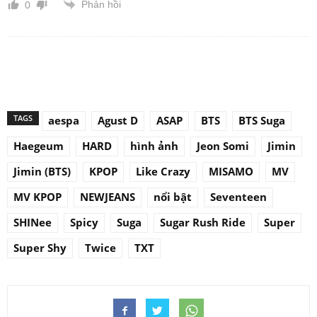
Phản hồi
0
TAGS
aespa
Agust D
ASAP
BTS
BTS Suga
Haegeum
HARD
hình ảnh
Jeon Somi
Jimin
Jimin (BTS)
KPOP
Like Crazy
MISAMO
MV
MV KPOP
NEWJEANS
nổi bật
Seventeen
SHINee
Spicy
Suga
Sugar Rush Ride
Super
Super Shy
Twice
TXT