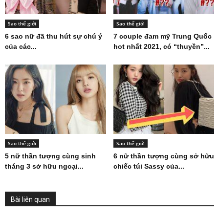
Sao thế giới
Sao thế giới
6 sao nữ đã thu hút sự chú ý
7 couple đam mỹ Trung Quốc
của các...
hot nhất 2021, có “thuyền”...
Sao thế giới
Sao thế giới
5 nữ thần tượng cùng sinh
6 nữ thần tượng cùng sở hữu
tháng 3 sở hữu ngoại...
chiếc túi Sassy của...
Bài liên quan