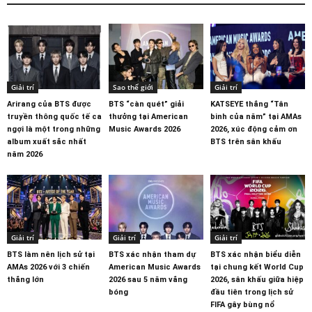
Giải trí
Sao thế giới
Giải trí
Arirang của BTS được
BTS “càn quét” giải
KATSEYE thắng “Tân
truyền thông quốc tế ca
thưởng tại American
binh của năm” tại AMAs
ngợi là một trong những
Music Awards 2026
2026, xúc động cảm ơn
album xuất sắc nhất
BTS trên sân khấu
năm 2026
Giải trí
Giải trí
Giải trí
BTS làm nên lịch sử tại
BTS xác nhận tham dự
BTS xác nhận biểu diễn
AMAs 2026 với 3 chiến
American Music Awards
tại chung kết World Cup
thắng lớn
2026 sau 5 năm vắng
2026, sân khấu giữa hiệp
bóng
đầu tiên trong lịch sử
FIFA gây bùng nổ