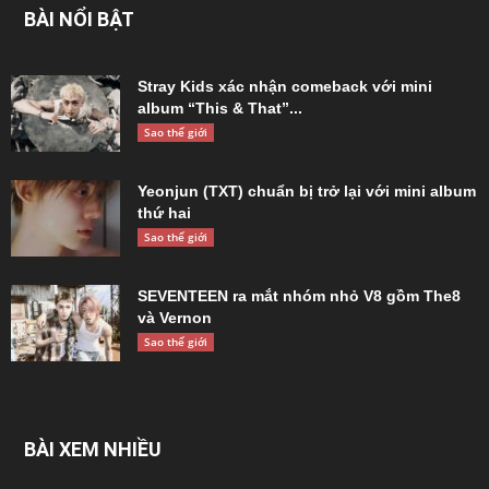
BÀI NỔI BẬT
Stray Kids xác nhận comeback với mini
album “This & That”...
Sao thế giới
Yeonjun (TXT) chuẩn bị trở lại với mini album
thứ hai
Sao thế giới
SEVENTEEN ra mắt nhóm nhỏ V8 gồm The8
và Vernon
Sao thế giới
BÀI XEM NHIỀU