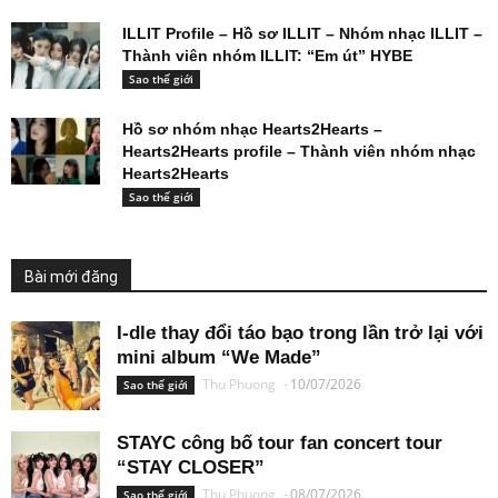
ILLIT Profile – Hồ sơ ILLIT – Nhóm nhạc ILLIT –
Thành viên nhóm ILLIT: “Em út” HYBE
Sao thế giới
Hồ sơ nhóm nhạc Hearts2Hearts –
Hearts2Hearts profile – Thành viên nhóm nhạc
Hearts2Hearts
Sao thế giới
Bài mới đăng
I-dle thay đổi táo bạo trong lần trở lại với
mini album “We Made”
Thu Phuong
-
10/07/2026
Sao thế giới
STAYC công bố tour fan concert tour
“STAY CLOSER”
Thu Phuong
-
08/07/2026
Sao thế giới