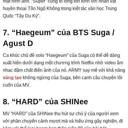
mặt hình ảnh. “Super” cũng tỏ lòng tôn kính với nhân vật
huyền thoại Tôn Ngộ Không trong kiệt tác văn học Trung
Quốc “Tây Du Ký”.
7. “Haegeum” của BTS Suga /
Agust D
Ca khúc chủ đề solo “Haegeum” của Suga có thể dễ dàng
xuất hiện dưới dạng một chương trình Netflix nhờ video âm
nhạc đậm chất điện ảnh của nó. ARMY say mê với khả năng
sáng tạo
không ngừng của Suga, bên cạnh câu chuyện lôi
cuốn của MV.
8. “HARD” của SHINee
MV “HARD” của SHINee thu hút sự chú ý của người xem
với phần chuyển cảnh mượt mà và hiệu ứng gây nghiện, đi