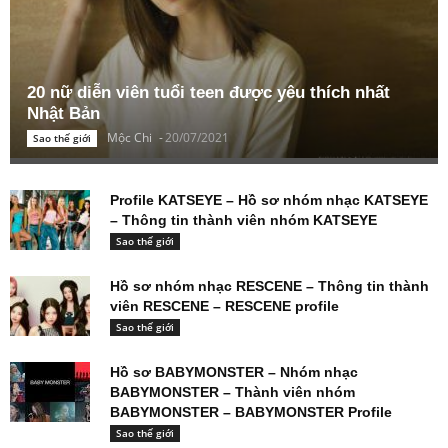
20 nữ diễn viên tuổi teen được yêu thích nhất
Nhật Bản
Mộc Chi
-
20/07/2021
Sao thế giới
Profile KATSEYE – Hồ sơ nhóm nhạc KATSEYE
– Thông tin thành viên nhóm KATSEYE
Sao thế giới
Hồ sơ nhóm nhạc RESCENE – Thông tin thành
viên RESCENE – RESCENE profile
Sao thế giới
Hồ sơ BABYMONSTER – Nhóm nhạc
BABYMONSTER – Thành viên nhóm
BABYMONSTER – BABYMONSTER Profile
Sao thế giới