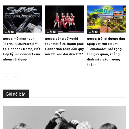
Giải trí
Giải trí
Giải trí
aespa mở màn tour
aespa công bố world
aespa trở lại đường đua
“SYNK : COMPLæXITY”
tour mới ở 25 thành phố:
Kpop với full album
tại Gocheok Dome, viết
Hành trình toàn cầu quy
“Lemonade”: Mở rộng
tiếp kỷ lục concert của
mô lớn kéo dài đến 2027
thế giới quan, khẳng
nhóm nữ K-pop
định màu sắc trưởng
thành
Bài nổi bật