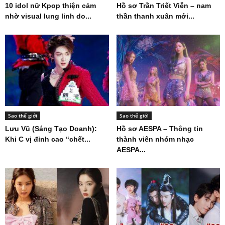
10 idol nữ Kpop thiện cảm
Hồ sơ Trần Triết Viễn – nam
nhờ visual lung linh do...
thần thanh xuân mới...
Sao thế giới
Sao thế giới
Lưu Vũ (Sáng Tạo Doanh):
Hồ sơ AESPA – Thông tin
Khi C vị đỉnh cao “chết...
thành viên nhóm nhạc
AESPA...