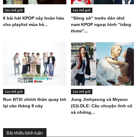
Sao thế giới
Sao thế giới
6 bài hát KPOP này hoàn hảo
“Sững sờ” trước dàn idol
cho playlist mùa hè...
nam KPOP ngoại hình “trắng
thơm”...
Sao thế giới
Sao thế giới
Run BTS! chính thức quay trở
Jung Jinhyeong và Miyeon
lại vào tháng 8 này
(G)I-DLE: Câu chuyện tình cũ
và những...
Bài nhiều bình luận