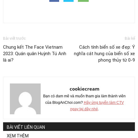
Bài viết trước
Bài kế
Chung kết The Face Vietnam
Cách tính biển số xe đẹp: Ý
2023: Quán quân Huỳnh Tú Anh
nghĩa cát hung của biển số xe
là ai?
phong thủy từ 0-9
cookiecream
Bạn có đam mê và muốn tham gia làm thành viên
của BlogAnChoi.com?
Hãy ứng tuyển làm CTV
ngay tại đây nhé
.
BÀI VIẾT LIÊN QUAN
XEM THÊM