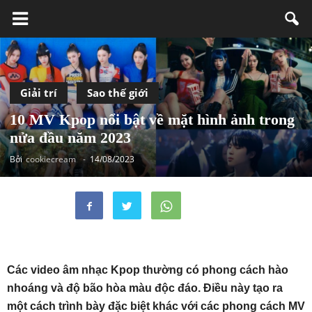
Giải trí
Sao thế giới
10 MV Kpop nổi bật về mặt hình ảnh trong
nửa đầu năm 2023
Bởi
cookiecream
-
14/08/2023
Các video âm nhạc Kpop thường có phong cách hào
nhoáng và độ bão hòa màu độc đáo. Điều này tạo ra
một cách trình bày đặc biệt khác với các phong cách MV