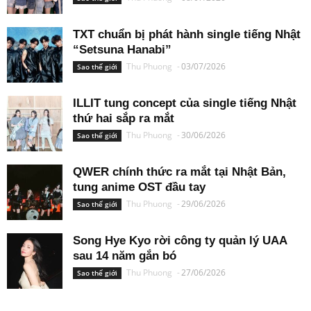
TXT chuẩn bị phát hành single tiếng Nhật
“Setsuna Hanabi”
Thu Phuong
-
03/07/2026
Sao thế giới
ILLIT tung concept của single tiếng Nhật
thứ hai sắp ra mắt
Thu Phuong
-
30/06/2026
Sao thế giới
QWER chính thức ra mắt tại Nhật Bản,
tung anime OST đầu tay
Thu Phuong
-
29/06/2026
Sao thế giới
Song Hye Kyo rời công ty quản lý UAA
sau 14 năm gắn bó
Thu Phuong
-
27/06/2026
Sao thế giới