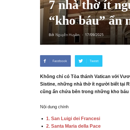
7 nhà thờ ít n
“kho báu” ẩn 
Bởi
Nguyễn Huyền
-
17/09/2025
Facebook
Tweet
Không chỉ có Tòa thánh Vatican với Vư
Sistine, những nhà thờ ít người biết tạ
cũng ẩn chứa bên trong những kho báu qu
Nội dung chính
1. San Luigi dei Francesi
2. Santa Maria della Pace