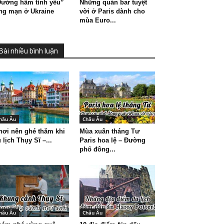
Đường hầm tình yêu”
Những quán bar tuyệt
ng mạn ở Ukraine
vời ở Paris dành cho
mùa Euro...
Bài nhiều bình luận
hâu Âu
Châu Âu
nơi nên ghé thăm khi
Mùa xuân tháng Tư
 lịch Thụy Sĩ –...
Paris hoa lệ – Đường
phố đông...
hâu Âu
Châu Âu