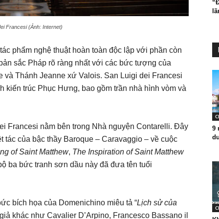
“
lã
dei Francesi (Ảnh: Internet)
 tác phẩm nghệ thuật hoàn toàn độc lập với phần còn
n bản sắc Pháp rõ ràng nhất với các bức tượng của
 và Thánh Jeanne xứ Valois. San Luigi dei Francesi
h kiến trúc Phục Hưng, bao gồm trần nhà hình vòm và
C
dei Francesi nằm bên trong Nhà nguyện Contarelli. Đây
9 
du
ệt tác của bậc thầy Baroque – Caravaggio – về cuộc
ing of Saint Matthew
,
The Inspiration of Saint Matthew
bộ ba bức tranh sơn dầu này đã đưa tên tuổi
bức bích họa của Domenichino miêu tả “
Lịch sử của
C
c giả khác như Cavalier D’Arpino, Francesco Bassano il