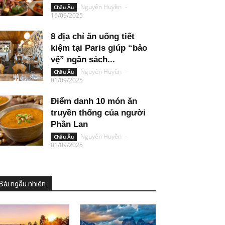
Nguyễn Huyền
-
Châu Âu
16/09/2025
8 địa chỉ ăn uống tiết
kiệm tại Paris giúp “bảo
vệ” ngân sách...
Nguyễn Huyền
-
Châu Âu
01/09/2025
Điểm danh 10 món ăn
truyền thống của người
Phần Lan
Nguyễn Huyền
-
Châu Âu
01/09/2025
Bài ngẫu nhiên