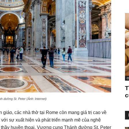
C
T
c
 đường St. Peter (Ảnh: Internet)
n giáo, các nhà thờ tại Rome còn mang giá trị cao về
ệt với sự xuất hiện và phát triển mạnh mẽ của nghệ
c thầy huyền thoại. Vương cung Thánh đường St. Peter