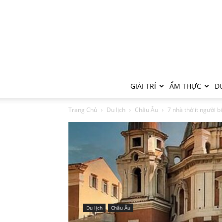
GIẢI TRÍ
ẨM THỰC
DU
Trang Chủ
Du lịch
Châu Âu
7 nhà thờ ít người b
Du lịch
Châu Âu