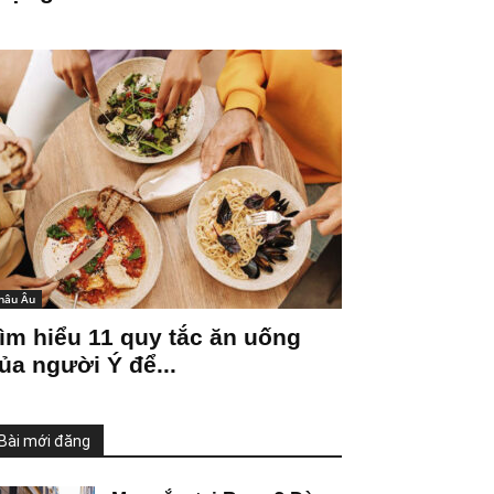
hâu Âu
ìm hiểu 11 quy tắc ăn uống
ủa người Ý để...
Bài mới đăng