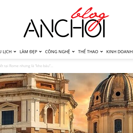
 LỊCH
LÀM ĐẸP
CÔNG NGHỆ
THỂ THAO
KINH DOANH
iết tại Rome nhưng là “kho báu”...