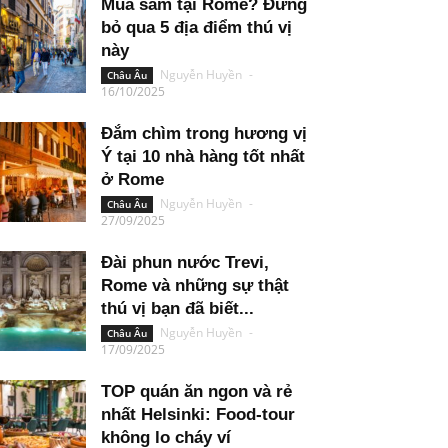
Mua sắm tại Rome? Đừng
bỏ qua 5 địa điểm thú vị
này
Nguyễn Huyền
-
Châu Âu
16/10/2025
Đắm chìm trong hương vị
Ý tại 10 nhà hàng tốt nhất
ở Rome
Nguyễn Huyền
-
Châu Âu
27/09/2025
Đài phun nước Trevi,
Rome và những sự thật
thú vị bạn đã biết...
Nguyễn Huyền
-
Châu Âu
17/09/2025
TOP quán ăn ngon và rẻ
nhất Helsinki: Food-tour
không lo cháy ví