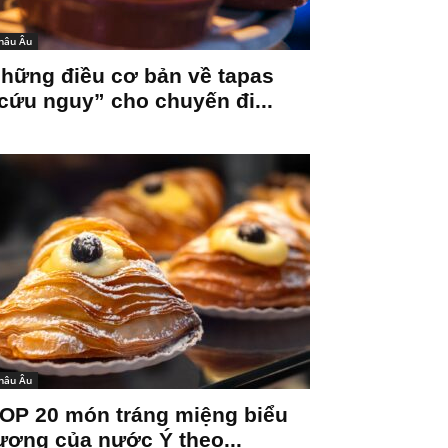
hâu Âu
hững điều cơ bản về tapas
cứu nguy” cho chuyến đi...
hâu Âu
OP 20 món tráng miệng biểu
ượng của nước Ý theo...