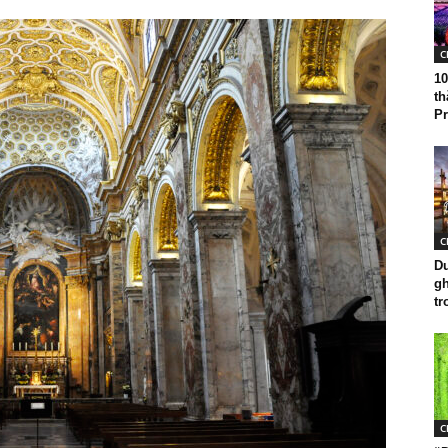
C
10
th
Pr
C
Du
gh
tr
C