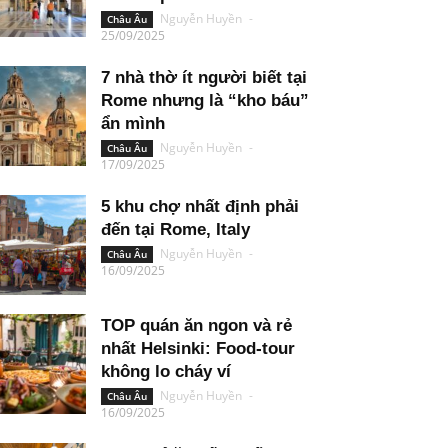
Nguyễn Huyền
-
Châu Âu
25/09/2025
7 nhà thờ ít người biết tại
Rome nhưng là “kho báu”
ẩn mình
Nguyễn Huyền
-
Châu Âu
17/09/2025
5 khu chợ nhất định phải
đến tại Rome, Italy
Nguyễn Huyền
-
Châu Âu
16/09/2025
TOP quán ăn ngon và rẻ
nhất Helsinki: Food-tour
không lo cháy ví
Nguyễn Huyền
-
Châu Âu
16/09/2025