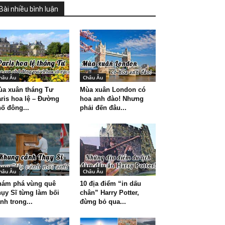
Bài nhiều bình luận
hâu Âu
Châu Âu
ùa xuân tháng Tư
Mùa xuân London có
ris hoa lệ – Đường
hoa anh đào! Nhưng
ố đông...
phải đến đâu...
hâu Âu
Châu Âu
hám phá vùng quê
10 địa điểm “in dấu
ụy Sĩ từng làm bối
chân” Harry Potter,
nh trong...
đừng bỏ qua...