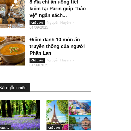
8 địa chỉ ăn uống tiết
kiệm tại Paris giúp “bảo
vệ” ngân sách...
Nguyễn Huyền
-
Châu Âu
01/09/2025
Điểm danh 10 món ăn
truyền thống của người
Phần Lan
Nguyễn Huyền
-
Châu Âu
01/09/2025
Bài ngẫu nhiên
hâu Âu
Châu Âu