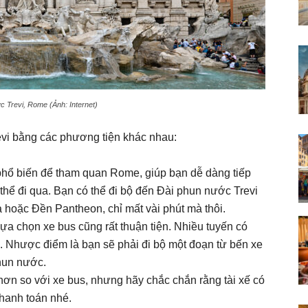
c Trevi, Rome (Ảnh: Internet)
vi bằng các phương tiện khác nhau:
 phổ biến để tham quan Rome, giúp bạn dễ dàng tiếp
hể đi qua. Bạn có thể đi bộ đến Đài phun nước Trevi
 hoặc Đền Pantheon, chỉ mất vài phút mà thôi.
a chọn xe bus cũng rất thuận tiện. Nhiều tuyến có
 Nhược điểm là bạn sẽ phải đi bộ một đoạn từ bến xe
phun nước.
hơn so với xe bus, nhưng hãy chắc chắn rằng tài xế có
thanh toán nhé.