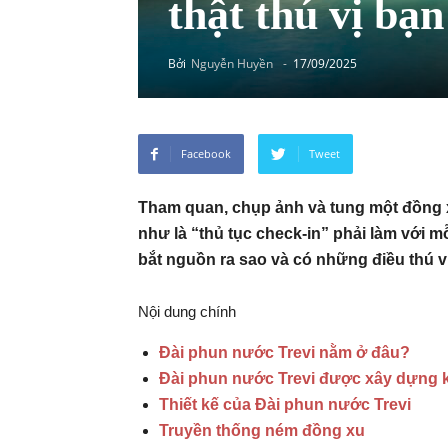
thật thú vị bạn
Bởi
Nguyễn Huyền
-
17/09/2025
Facebook
Tweet
Tham quan, chụp ảnh và tung một đồng 
như là “thủ tục check-in” phải làm với 
bắt nguồn ra sao và có những điều thú vị
Nội dung chính
Đài phun nước Trevi nằm ở đâu?
Đài phun nước Trevi được xây dựng 
Thiết kế của Đài phun nước Trevi
Truyền thống ném đồng xu