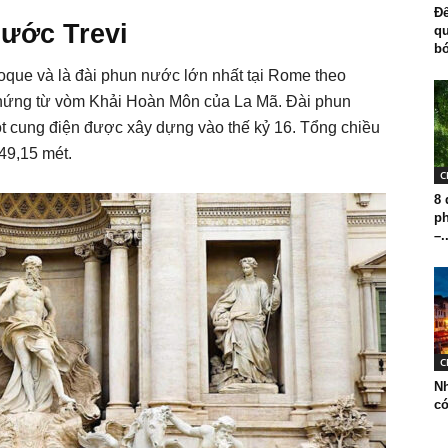
Đế
nước Trevi
qu
bó
que và là đài phun nước lớn nhất tại Rome theo
m hứng từ vòm Khải Hoàn Môn của La Mã. Đài phun
t cung điện được xây dựng vào thế kỷ 16. Tổng chiều
49,15 mét.
C
8 
ph
–.
C
Nh
có