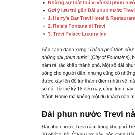
Những sự thật thú vị về Đài phun nướ
Gợi ý lưu trú gần Đài phun nước Trevi
1. Harry’s Bar Trevi Hotel & Restauran
2. Relais Fontana di Trevi
3. Trevi Palace Luxury Inn
Bên cạnh danh xưng “
Thành phố Vĩnh cửu
”
những đài phun nước
” (
City of Fountains
), 
nằm rải rác khắp thành phố. Một số đài p
uống cho người dân, nhưng cũng có những đ
được xây lên để trở thành điểm nhấn về mặt
số đó. Từ thế kỷ 18 đến nay, công trình này
thành Rome mà không một du khách nào mu
Đài phun nước Trevi n
Đài phun nước Trevi nằm trong khu phố Tr
20 phút đi bộ. Ở khu vực này, bên cạnh Đài