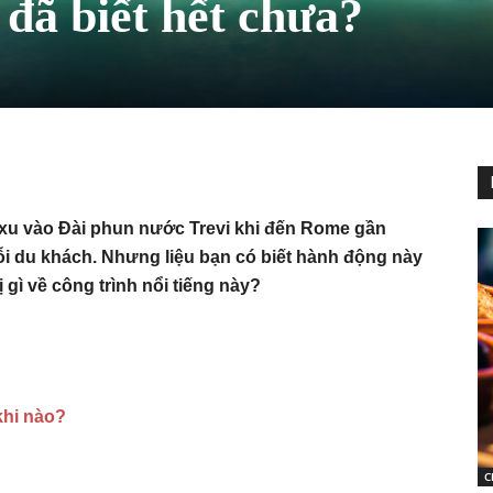
 đã biết hết chưa?
xu vào Đài phun nước Trevi khi đến Rome gần
mỗi du khách. Nhưng liệu bạn có biết hành động này
 gì về công trình nổi tiếng này?
khi nào?
C