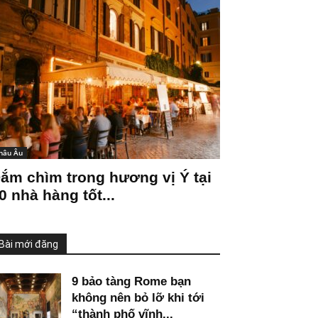
hâu Âu
ắm chìm trong hương vị Ý tại
0 nhà hàng tốt...
Bài mới đăng
9 bảo tàng Rome bạn
không nên bỏ lỡ khi tới
“thành phố vĩnh...