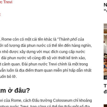
c Trevi
N
“
t
, Rome còn có một cái tên khác là “
Thành phố của
bởi số lượng đài phun nước có thể lên đến hàng nghìn,
hun nhỏ được xây dựng với mục đích cung cấp nước
ài phun nước vô cùng đồ sộ với thiết kế tinh xảo,
 cảnh quan. Đài phun nước Trevi chính là một trong
 vẫn luôn là địa điểm tham quan miễn phí hấp dẫn nhất
ốn bỏ lỡ.
C
T
ằm ở đâu?
đ
evi của Rome, cách Đấu trường Colosseum chỉ khoảng
 phun nước Trevi, bạn cũng có thể tìm thấy một số địa