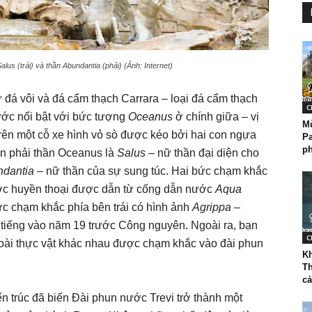
us (trái) và thần Abundantia (phải) (Ảnh: Internet)
 đá vôi và đá cẩm thạch Carrara – loại đá cẩm thạch
C
ước nổi bật với bức tượng
Oceanus
ở chính giữa – vị
M
rên một cỗ xe hình vỏ sò được kéo bởi hai con ngựa
Pa
ph
ên phải thần Oceanus là
Salus
– nữ thần đại diện cho
dantia
– nữ thần của sự sung túc. Hai bức chạm khắc
ước huyền thoại được dẫn từ cống dẫn nước
Aqua
ức chạm khắc phía bên trái có hình ảnh
Agrippa
–
tiếng vào năm 19 trước Công nguyên. Ngoài ra, bạn
C
0 loài thực vật khác nhau được chạm khắc vào đài phun
K
Th
cả
n trúc đã biến Đài phun nước Trevi trở thành một