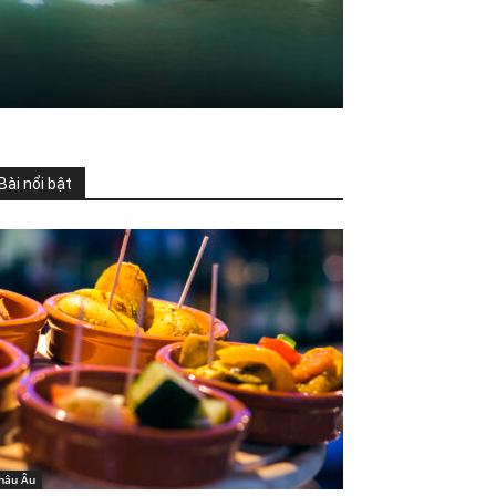
Bài nổi bật
hâu Âu