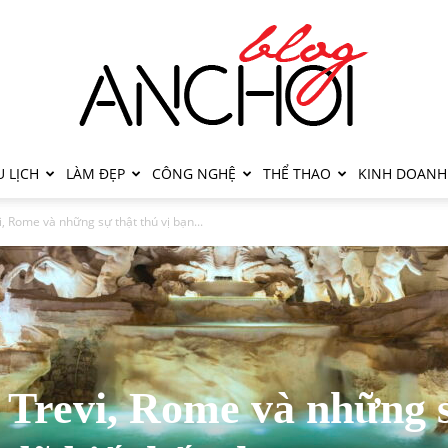
 LỊCH
LÀM ĐẸP
CÔNG NGHỆ
THỂ THAO
KINH DOANH
, Rome và những sự thật thú vị bạn...
 Trevi, Rome và những 