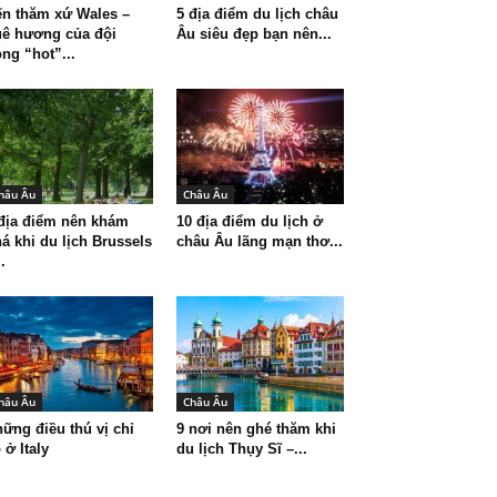
n thăm xứ Wales –
5 địa điểm du lịch châu
ê hương của đội
Âu siêu đẹp bạn nên...
ng “hot”...
hâu Âu
Châu Âu
địa điểm nên khám
10 địa điểm du lịch ở
á khi du lịch Brussels
châu Âu lãng mạn thơ...
..
hâu Âu
Châu Âu
ững điều thú vị chỉ
9 nơi nên ghé thăm khi
 ở Italy
du lịch Thụy Sĩ –...