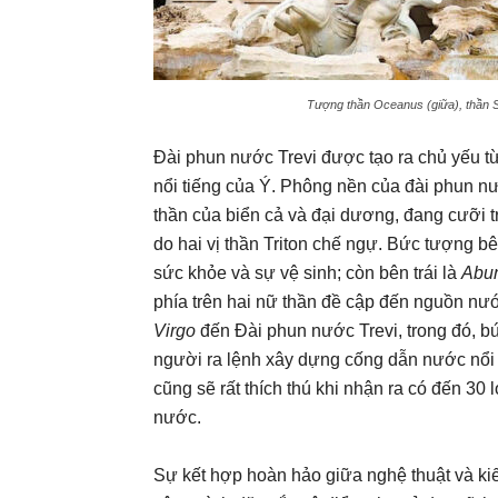
Tượng thần Oceanus (giữa), thần Sal
Đài phun nước Trevi được tạo ra chủ yếu từ
nổi tiếng của Ý. Phông nền của đài phun n
thần của biển cả và đại dương, đang cưỡi t
do hai vị thần Triton chế ngự. Bức tượng b
sức khỏe và sự vệ sinh; còn bên trái là
Abun
phía trên hai nữ thần đề cập đến nguồn n
Virgo
đến Đài phun nước Trevi, trong đó, b
người ra lệnh xây dựng cống dẫn nước nổi 
cũng sẽ rất thích thú khi nhận ra có đến 3
nước.
Sự kết hợp hoàn hảo giữa nghệ thuật và kiế