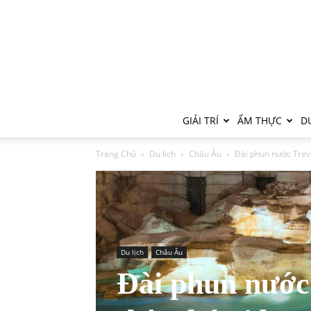
GIẢI TRÍ
ẨM THỰC
DU
Trang Chủ
Du lịch
Châu Âu
Đài phun nước Trevi
Du lịch
Châu Âu
Đài phun nước