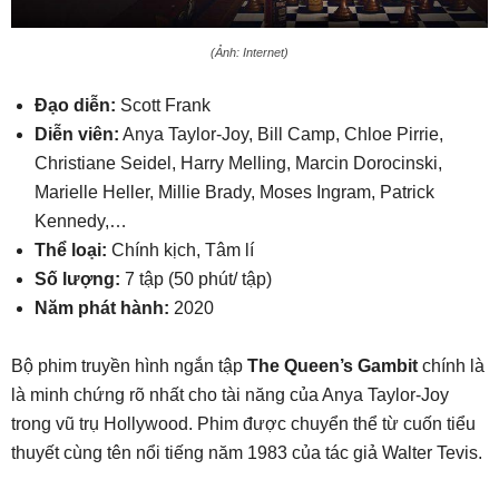
(Ảnh: Internet)
Đạo diễn:
Scott Frank
Diễn viên:
Anya Taylor-Joy, Bill Camp, Chloe Pirrie,
Christiane Seidel, Harry Melling, Marcin Dorocinski,
Marielle Heller, Millie Brady, Moses Ingram, Patrick
Kennedy,…
Thể loại:
Chính kịch, Tâm lí
Số lượng:
7 tập (50 phút/ tập)
Năm phát hành:
2020
Bộ phim truyền hình ngắn tập
The Queen’s Gambit
chính là
là minh chứng rõ nhất cho tài năng của Anya Taylor-Joy
trong vũ trụ Hollywood. Phim được chuyển thể từ cuốn tiểu
thuyết cùng tên nổi tiếng năm 1983 của tác giả Walter Tevis.