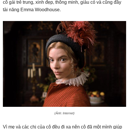
cô gái trẻ trung, xinh đẹp, thông minh, giàu có và cũng đầy
tài năng Emma Woodhouse.
(Ảnh: Internet)
Vì mẹ và các chị của cô đều đi xa nên cô đã một mình giúp