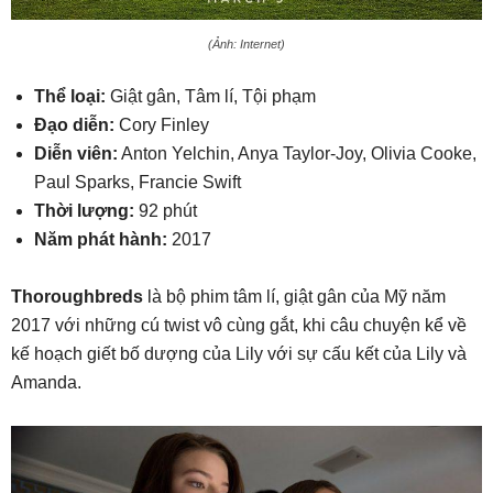
(Ảnh: Internet)
Thể loại:
Giật gân, Tâm lí, Tội phạm
Đạo diễn:
Cory Finley
Diễn viên:
Anton Yelchin, Anya Taylor-Joy, Olivia Cooke,
Paul Sparks, Francie Swift
Thời lượng:
92 phút
Năm phát hành:
2017
Thoroughbreds
là bộ phim tâm lí, giật gân của Mỹ năm
2017 với những cú twist vô cùng gắt, khi câu chuyện kể về
kế hoạch giết bố dượng của Lily với sự cấu kết của Lily và
Amanda.