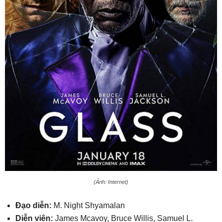
(Ảnh: Internet)
Đạo diễn:
M. Night Shyamalan
Diễn viên:
James Mcavoy, Bruce Willis, Samuel L.