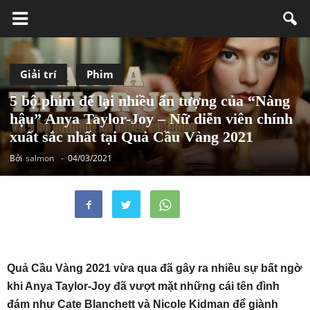
Giải trí
Phim
5 bộ phim để lại nhiều ấn tượng của “Nàng
hậu” Anya Taylor-Joy – Nữ diễn viên chính
xuất sắc nhất tại Quả Cầu Vàng 2021
Bởi
salmon
-
04/03/2021
Quả Cầu Vàng 2021 vừa qua đã gây ra nhiều sự bất ngờ
khi Anya Taylor-Joy đã vượt mặt những cái tên đình
đám như Cate Blanchett và Nicole Kidman để giành