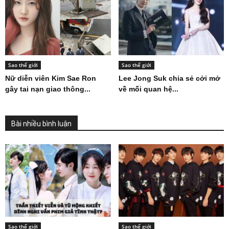
Sao thế giới
Sao thế giới
Nữ diễn viên Kim Sae Ron
Lee Jong Suk chia sẻ cởi mở
gây tai nạn giao thông...
về mối quan hệ...
Bài nhiều bình luận
Sao thế giới
Sao thế giới