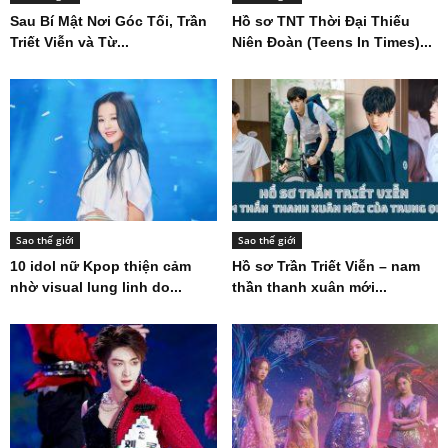
Sau Bí Mật Nơi Góc Tối, Trần
Hồ sơ TNT Thời Đại Thiếu
Triết Viễn và Từ...
Niên Đoàn (Teens In Times)...
Sao thế giới
Sao thế giới
10 idol nữ Kpop thiện cảm
Hồ sơ Trần Triết Viễn – nam
nhờ visual lung linh do...
thần thanh xuân mới...