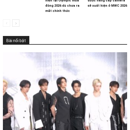
hiện tại Olympic mùa
được nâng cấp camera
đông 2026 dù chưa ra
sẽ xuất hiện ở MWC 2026
mắt chính thức
Bài nổi bật