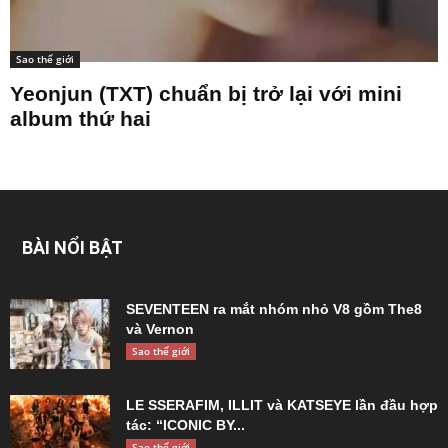
Sao thế giới
Yeonjun (TXT) chuẩn bị trở lại với mini
album thứ hai
BÀI NỔI BẬT
SEVENTEEN ra mắt nhóm nhỏ V8 gồm The8
và Vernon
Sao thế giới
LE SSERAFIM, ILLIT và KATSEYE lần đầu hợp
tác: “ICONIC BY...
Sao thế giới