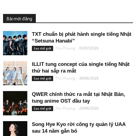
Bài mới đăng
TXT chuẩn bị phát hành single tiếng Nhật
“Setsuna Hanabi”
Thu Phuong
-
03/07/2026
Sao thế giới
ILLIT tung concept của single tiếng Nhật
thứ hai sắp ra mắt
Thu Phuong
-
30/06/2026
Sao thế giới
QWER chính thức ra mắt tại Nhật Bản,
tung anime OST đầu tay
Thu Phuong
-
29/06/2026
Sao thế giới
Song Hye Kyo rời công ty quản lý UAA
sau 14 năm gắn bó