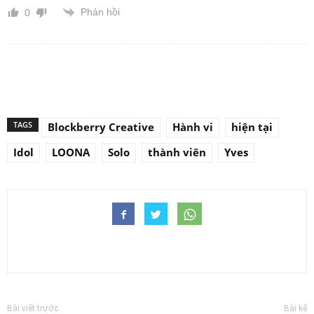
Phản hồi
0
TAGS
Blockberry Creative
Hành vi
hiện tại
Idol
LOONA
Solo
thành viên
Yves
Bài viết trước
Bài kế