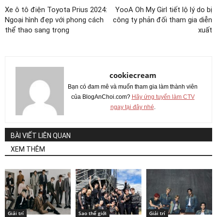
Xe ô tô điện Toyota Prius 2024:
YooA Oh My Girl tiết lộ lý do bị
Ngoại hình đẹp với phong cách
công ty phản đối tham gia diễn
thể thao sang trọng
xuất
cookiecream
Bạn có đam mê và muốn tham gia làm thành viên
của BlogAnChoi.com?
Hãy ứng tuyển làm CTV
ngay tại đây nhé
.
BÀI VIẾT LIÊN QUAN
XEM THÊM
Giải trí
Sao thế giới
Giải trí