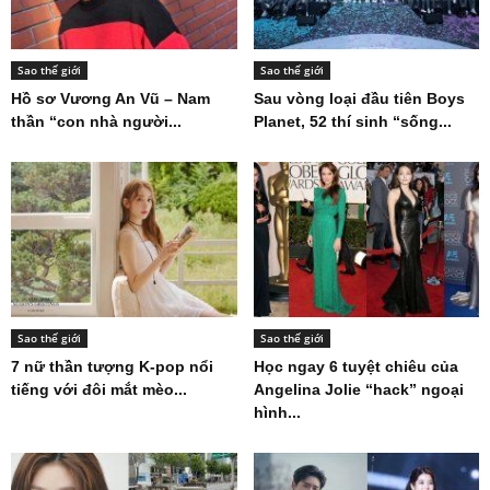
Sao thế giới
Sao thế giới
Hồ sơ Vương An Vũ – Nam
Sau vòng loại đầu tiên Boys
thần “con nhà người...
Planet, 52 thí sinh “sống...
Sao thế giới
Sao thế giới
7 nữ thần tượng K-pop nổi
Học ngay 6 tuyệt chiêu của
tiếng với đôi mắt mèo...
Angelina Jolie “hack” ngoại
hình...