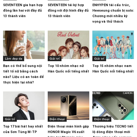
SEVENTEEN gia hạn hợp
SEVENTEEN tái ký hợp
ENHYPEN tái cấu trúc,
đồng lần hai với đầy đủ
đồng với đội hình đầy đủ
Heeseung chuẩn bị solo:
13 thành viên
13 thành viên
Chương mới nhiều kỳ
vọng và thử thách
Làm đẹp da
Giải trí
Giải trí
Bạn có thể bổ sung nội
Top 10 nhóm nhạc nữ
Top 15 nhóm nhạc nam
tiết tố nữ bằng cách
Hàn Quốc nổi tiếng nhất
Hàn Quốc nổi tiếng nhất
nào? Liệu có an toàn để
thực hiện tại nhà?
Giải trí
Điện thoại
Điện thoại
Top 17 bài hát hay nhất
Điện thoại màn hình gập
Thương hiệu TECNO tiết
của Sơn Tùng M-TP
HONOR Magic V6 xuất
lộ dòng điện thoại mới