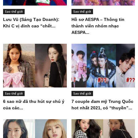
Sao thế giới
Sao thế giới
Lưu Vũ (Sáng Tạo Doanh):
Hồ sơ AESPA – Thông tin
Khi C vị đỉnh cao “chết...
thành viên nhóm nhạc
AESPA...
Sao thế giới
Sao thế giới
6 sao nữ đã thu hút sự chú ý
7 couple đam mỹ Trung Quốc
của các...
hot nhất 2021, có “thuyền”...