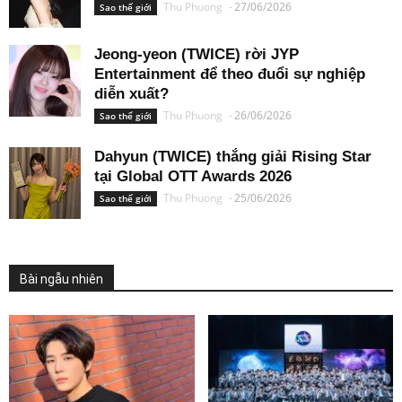
Thu Phuong
-
27/06/2026
Sao thế giới
Jeong-yeon (TWICE) rời JYP
Entertainment để theo đuổi sự nghiệp
diễn xuất?
Thu Phuong
-
26/06/2026
Sao thế giới
Dahyun (TWICE) thắng giải Rising Star
tại Global OTT Awards 2026
Thu Phuong
-
25/06/2026
Sao thế giới
Bài ngẫu nhiên